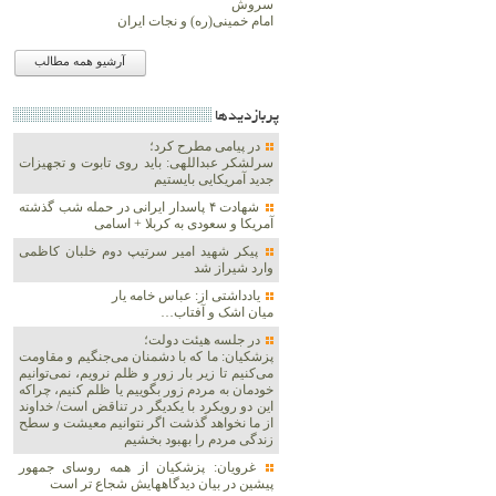
سروش
امام خمینی(ره) و نجات ایران
آرشیو همه مطالب
پربازديدها
در پیامی مطرح کرد؛
سرلشکر عبداللهی: باید روی تابوت و تجهیزات
جدید آمریکایی بایستیم
شهادت ۴ پاسدار ایرانی در حمله شب گذشته
آمریکا و سعودی به کربلا + اسامی
پیکر شهید امیر سرتیپ دوم خلبان کاظمی
وارد شیراز شد
یادداشتی از: عباس خامه یار
میان اشک و آفتاب…
در جلسه هیئت دولت؛
پزشکیان: ما که با دشمنان می‌جنگیم و مقاومت
می‌کنیم تا زیر بار زور و ظلم نرویم، نمی‌توانیم
خودمان به مردم زور بگوییم یا ظلم کنیم، چراکه
این دو رویکرد با یکدیگر در تناقض است/ خداوند
از ما نخواهد گذشت اگر نتوانیم معیشت و سطح
زندگی مردم را بهبود بخشیم
غرویان: پزشکیان از همه روسای جمهور
پیشین در بیان دیدگاههایش شجاع تر است