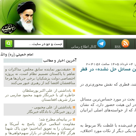
کانال اطلاع رسانی
RSS
امام خمینی (ره) والله اسلام تمامش سیاست است؛ ***** امام شهید: به گفتار امام و کردار امام اهتمام بورزید ***** امام خمینی(ره): ان شاء الله ما اندوه دلمان را در وقت مناسب با انتقام از امریکا و آل سعود برطرف خواهیم ساخت و
آخرين اخبار و مطالب
20:41:5
رین مسائل حل نشده» در قطر
حقیقت‌پور نماینده سابق مجلس: مذاکرات و
تفاهم با پاکستان تصمیم نظام است، نه پروژه
اختصاصی دولت پزشکیان/ برخی جریان‌ها هرجا
منافعشان اقتضا کند از رهبری عبور می‌کنند
ستند، قطری که نقش محوری‌تری در
یادداشتی از: علی اکبر پورسلطان
خاطره ای با خبرنگار شهید محمود صارمی در
ل بحث در مورد حساس‌ترین مسائل
مزار شریف افغانستان
ر این هیئت حضور دارد، که نشان
یادداشتی از: علی محبوبی -
 که از خواسته‌های اصلی ایرانیان
از روز خبرنگار، تا دادگاه خبرنگار
در بیانیه‌ای مطرح شد؛
مقاومت اسلامی عراق: پاسخ به آمریکا و
وم غنی‌شده با غلظت بالا مربوط به
عربستان را به تعویق انداختیم/ خون پاک شهدا
.یکی دیگر از نکات مورد اختلاف،
هرگز کالا و معامله‌ای در بازار سهم‌خواهی‌ها و