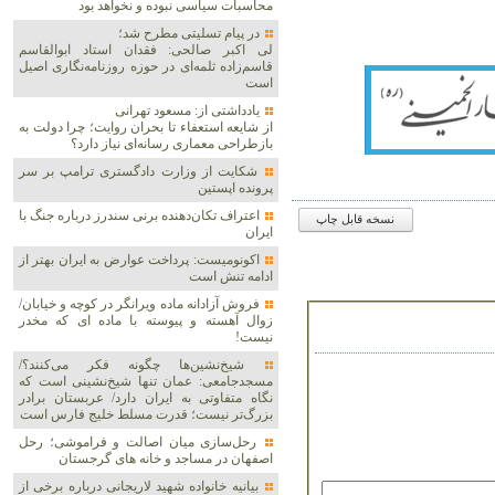
محاسبات سیاسی نبوده و نخواهد بود
در پیام تسلیتی مطرح شد؛
لی اکبر صالحی: فقدان استاد ابوالقاسم
قاسم‌زاده ثلمه‌ای در حوزه روزنامه‌نگاری اصیل
است
یادداشتی از: مسعود تهرانی
از شایعه استعفاء تا بحران روایت؛ چرا دولت به
بازطراحی معماری رسانه‌ای نیاز دارد؟
شکایت از وزارت دادگستری ترامپ بر سر
پرونده اپستین
اعتراف تکان‌دهنده برنی سندرز درباره جنگ با
نسخه قابل چاپ
ایران
اکونومیست: پرداخت عوارض به ایران بهتر از
ادامه تنش است
فروش آزادانه ماده ویرانگر در کوچه و خیابان/
زوال آهسته و پیوسته با ماده ای که مخدر
نیست!
شیخ‌نشین‌ها چگونه فکر می‌کنند؟/
مسجدجامعی: عمان تنها شیخ‌نشینی است که
نگاه متفاوتی به ایران دارد/ عربستان برادر
بزرگ‌تر نیست؛ قدرت مسلط خلیج فارس است
رحل‌سازی میان اصالت و فراموشی؛ رحل
اصفهان در مساجد و خانه های گرجستان
بیانیه خانواده شهید لاریجانی درباره برخی از