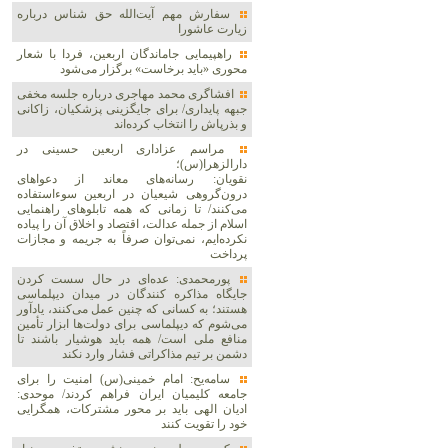
سفارش مهم آیت‌الله حق شناس درباره
زیارت عاشورا
راهپیمایی جاماندگان اربعین، فردا با شعار
محوری «باید برخاست» برگزار می‌شود
افشاگری محمد مهاجری درباره جلسه مخفی
جبهه پایداری/ برای جایگزینی پزشکیان، زاکانی
و بذرپاش را انتخاب کرده‌اند
مراسم عزاداری اربعین حسینی در
دارالزهرا(س)؛
نقویان: رسانه‌های معاند از دعواهای
درون‌گروهی شیعیان در اربعین سوءاستفاده
می‌کنند/ تا زمانی که همه تابلوهای راهنمایی
اسلام از جمله عدالت، اقتصاد و اخلاق آن را پیاده
نکرده‌ایم، نمی‌توان صرفاً به جریمه و مجازات
پرداخت
پورمحمدی: عده‌ای در حال سست کردن
جایگاه مذاکره کنندگان در میدان دیپلماسی
هستند؛ به کسانی که چنین عمل می‌کنند، یادآور
می‌شوم که دیپلماسی برای دولت‌ها ابزار تأمین
منافع ملی است/ همه باید هوشیار باشند تا
دشمن بر تیم مذاکراتی فشار وارد نکند
سامه‌یح: امام خمینی(س) امنیت را برای
جامعه کلیمیان ایران فراهم کردند/ موحدی:
ادیان الهی باید بر محور مشترکات، همگرایی
خود را تقویت کنند