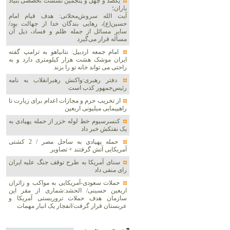
یکصد و چهل و پنجمین نشست تخصصی بنیاد
باران؛
آیت الله سروش‌محلاتی: هدف قیام امام
حسین(ع)، رهایی بندگان خدا از جهالت بود/
سایر مسائل از جمله ظلم و فساد، ذیل آن
مسأله قرار می‌گیرد
امام جمعه اردبیل: نتانیاهو به ترامپ گفته
ایران موشک هشت هزار کیلومتری دارد و به
راحتی می تواند خانه تو را بزند
دفتر رهبری:واکنش رهبرانقلاب به نامه
رئیس‌جمهور کذب است
از تخریب حرم و مجازات اعدام برای زیارت تا
راهپیمایی میلیونی اربعین
کنسرسیوم خط لوله خزر از حمله پهپادی به
یک نفتکش خبر داد
حمله پهپادی به ساحل مصر / 2 کشتی
آمریکایی آتش گرفتند + تصاویر
سنای آمریکا به طرح توقف جنگ علیه ایران
رای منفی داد
حملات سعودی-آمریکایی به مواکب و زائران
اربعین حسینی/ الحشد:شماری از مقر این
سازمان هدف حملات تروریستی آمریکا و
عربستان قرار گرفت/انفجار یک انبار مهمات