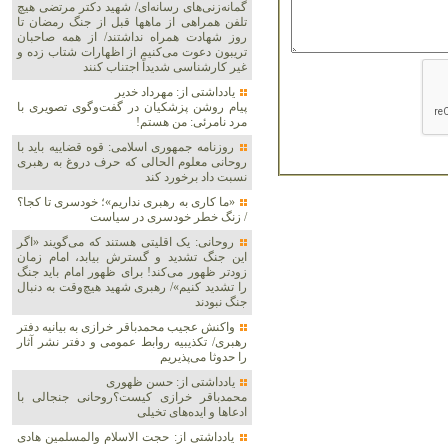
گمانه‌زنی‌های رسانه‌ای/ شهید دکتر مرتضی هیچ
تلفن همراهی از ماهها قبل از جنگ رمضان تا
روز شهادت همراه نداشتند/ از همه صاحبان
تریبون دعوت می‌کنیم از اظهارات شتاب زده و
غیر کارشناسی شدیداً اجتناب کنند
یادداشتی از: مهرداد خدیر
پیام روشن پزشکیان در گفت‌و‌گوی تصویری با
مرد نامرئی: من هستم!
روزنامه جمهوری اسلامی: قوه قضاییه باید با
روحانی معلوم الحالی که حرف دروغ به رهبری
نسبت داد برخورد کند
«ما کاری به رهبری نداریم»؛ خودسری تا کجا؟
/ زنگ خطر خودسری در سیاست
روحانی: یک اقلیتی هستند که می‌گویند «اگر
این جنگ تشدید و گسترش بیابد، امام زمان
زودتر ظهور می‌کند! برای ظهور امام باید جنگ
را تشدید کنیم»/ رهبری شهید هیچ‌وقت به دنبال
جنگ نبودند
واکنش عجیب محمدباقر خرازی به بیانیه دفتر
رهبری/ تکذیبیه روابط عمومی و دفتر نشر آثار
را حدوثا می‌پذیریم
یادداشتی از: حسن ظهوری
محمدباقر خرازی کیست؟روحانی جنجالی با
ادعاها و ایده‌های تخیلی
یادداشتی از: حجت الاسلام والمسلمین هادی