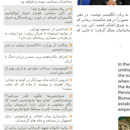
محاسبات سیاسی نبوده و نخواهد بود
در پیام تسلیتی مطرح شد؛
لی اکبر صالحی: فقدان استاد ابوالقاسم
 به زبان انگلیسی نوشت: در ذهن
قاسم‌زاده ثلمه‌ای در حوزه روزنامه‌نگاری اصیل
 تصور را در هم شکستند؛ زمانی که
است
به شرق لشکر کشید، این نبرد به
یادداشتی از: مسعود تهرانی
اسانیان شکل گرفت؛ تا جایی که
از شایعه استعفاء تا بحران روایت؛ چرا دولت به
بازطراحی معماری رسانه‌ای نیاز دارد؟
شکایت از وزارت دادگستری ترامپ بر سر
پرونده اپستین
اعتراف تکان‌دهنده برنی سندرز درباره جنگ با
ایران
اکونومیست: پرداخت عوارض به ایران بهتر از
ادامه تنش است
فروش آزادانه ماده ویرانگر در کوچه و خیابان/
زوال آهسته و پیوسته با ماده ای که مخدر
نیست!
شیخ‌نشین‌ها چگونه فکر می‌کنند؟/
مسجدجامعی: عمان تنها شیخ‌نشینی است که
نگاه متفاوتی به ایران دارد/ عربستان برادر
بزرگ‌تر نیست؛ قدرت مسلط خلیج فارس است
رحل‌سازی میان اصالت و فراموشی؛ رحل
اصفهان در مساجد و خانه های گرجستان
بیانیه خانواده شهید لاریجانی درباره برخی از