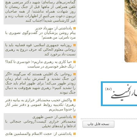
گمانه‌زنی‌های رسانه‌ای/ شهید دکتر مرتضی هیچ
تلفن همراهی از ماهها قبل از جنگ رمضان تا
روز شهادت همراه نداشتند/ از همه صاحبان
تریبون دعوت می‌کنیم از اظهارات شتاب زده و
غیر کارشناسی شدیداً اجتناب کنند
یادداشتی از: مهرداد خدیر
پیام روشن پزشکیان در گفت‌و‌گوی تصویری با
مرد نامرئی: من هستم!
روزنامه جمهوری اسلامی: قوه قضاییه باید با
روحانی معلوم الحالی که حرف دروغ به رهبری
نسبت داد برخورد کند
«ما کاری به رهبری نداریم»؛ خودسری تا کجا؟
/ زنگ خطر خودسری در سیاست
روحانی: یک اقلیتی هستند که می‌گویند «اگر
این جنگ تشدید و گسترش بیابد، امام زمان
زودتر ظهور می‌کند! برای ظهور امام باید جنگ
را تشدید کنیم»/ رهبری شهید هیچ‌وقت به دنبال
جنگ نبودند
واکنش عجیب محمدباقر خرازی به بیانیه دفتر
رهبری/ تکذیبیه روابط عمومی و دفتر نشر آثار
را حدوثا می‌پذیریم
یادداشتی از: حسن ظهوری
محمدباقر خرازی کیست؟روحانی جنجالی با
نسخه قابل چاپ
ادعاها و ایده‌های تخیلی
یادداشتی از: حجت الاسلام والمسلمین هادی