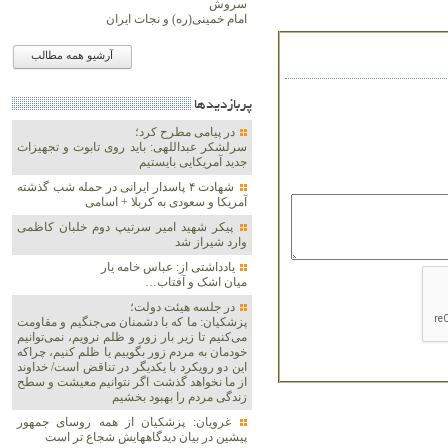
سروش
امام خمینی(ره) و نجات ایران
آرشیو همه مطالب
پربازديدها
در پیامی مطرح کرد؛
سرلشکر عبداللهی: باید روی تابوت و تجهیزات
جدید آمریکایی بایستیم
شهادت ۴ پاسدار ایرانی در حمله شب گذشته
آمریکا و سعودی به کربلا + اسامی
پیکر شهید امیر سرتیپ دوم خلبان کاظمی
وارد شیراز شد
یادداشتی از: عباس خامه یار
میان اشک و آفتاب…
در جلسه هیئت دولت؛
پزشکیان: ما که با دشمنان می‌جنگیم و مقاومت
می‌کنیم تا زیر بار زور و ظلم نرویم، نمی‌توانیم
خودمان به مردم زور بگوییم یا ظلم کنیم، چراکه
این دو رویکرد با یکدیگر در تناقض است/ خداوند
از ما نخواهد گذشت اگر نتوانیم معیشت و سطح
زندگی مردم را بهبود بخشیم
غرویان: پزشکیان از همه روسای جمهور
پیشین در بیان دیدگاههایش شجاع تر است