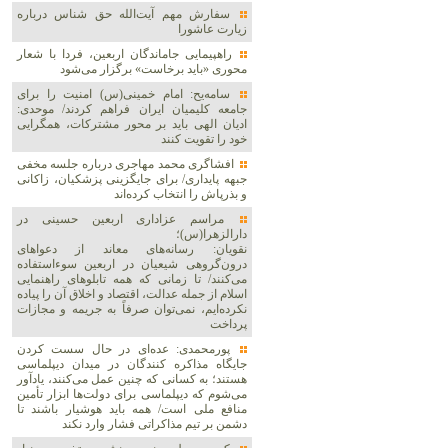
سفارش مهم آیت‌الله حق شناس درباره
زیارت عاشورا
راهپیمایی جاماندگان اربعین، فردا با شعار
محوری «باید برخاست» برگزار می‌شود
سامه‌یح: امام خمینی(س) امنیت را برای
جامعه کلیمیان ایران فراهم کردند/ موحدی:
ادیان الهی باید بر محور مشترکات، همگرایی
خود را تقویت کنند
افشاگری محمد مهاجری درباره جلسه مخفی
جبهه پایداری/ برای جایگزینی پزشکیان، زاکانی
و بذرپاش را انتخاب کرده‌اند
مراسم عزاداری اربعین حسینی در
دارالزهرا(س)؛
نقویان: رسانه‌های معاند از دعواهای
درون‌گروهی شیعیان در اربعین سوءاستفاده
می‌کنند/ تا زمانی که همه تابلوهای راهنمایی
اسلام از جمله عدالت، اقتصاد و اخلاق آن را پیاده
نکرده‌ایم، نمی‌توان صرفاً به جریمه و مجازات
پرداخت
پورمحمدی: عده‌ای در حال سست کردن
جایگاه مذاکره کنندگان در میدان دیپلماسی
هستند؛ به کسانی که چنین عمل می‌کنند، یادآور
می‌شوم که دیپلماسی برای دولت‌ها ابزار تأمین
منافع ملی است/ همه باید هوشیار باشند تا
دشمن بر تیم مذاکراتی فشار وارد نکند