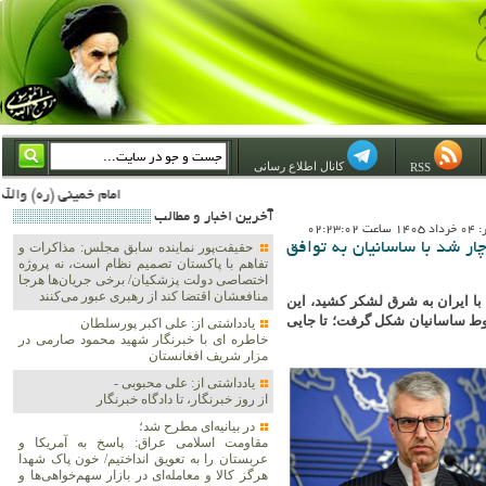
کانال اطلاع رسانی
RSS
امام خمینی (ره) والله اسلام تمامش سیاست است؛ ***** امام شهید: به گفتار امام و کردار امام اهتمام بورزید ***** امام خمینی(ره): ان شاء الله ما اندوه دلمان را در وقت مناسب با انتقام از امریکا و آل سعود برطرف خواهیم ساخت 
آخرين اخبار و مطالب
02:23:0
ار شد با ساسانیان به توافق
حقیقت‌پور نماینده سابق مجلس: مذاکرات و
تفاهم با پاکستان تصمیم نظام است، نه پروژه
اختصاصی دولت پزشکیان/ برخی جریان‌ها هرجا
منافعشان اقتضا کند از رهبری عبور می‌کنند
ا ایران به شرق لشکر کشید، این
روط ساسانیان شکل گرفت؛ تا جایی
یادداشتی از: علی اکبر پورسلطان
خاطره ای با خبرنگار شهید محمود صارمی در
مزار شریف افغانستان
یادداشتی از: علی محبوبی -
از روز خبرنگار، تا دادگاه خبرنگار
در بیانیه‌ای مطرح شد؛
مقاومت اسلامی عراق: پاسخ به آمریکا و
عربستان را به تعویق انداختیم/ خون پاک شهدا
هرگز کالا و معامله‌ای در بازار سهم‌خواهی‌ها و