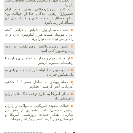
یکصد و چهل و پنجمین نشست تخصصی بنیاد
باران؛
آیت الله سروش‌محلاتی: هدف قیام امام
حسین(ع)، رهایی بندگان خدا از جهالت بود/
سایر مسائل از جمله ظلم و فساد، ذیل آن
مسأله قرار می‌گیرد
امام جمعه اردبیل: نتانیاهو به ترامپ گفته
ایران موشک هشت هزار کیلومتری دارد و به
راحتی می تواند خانه تو را بزند
دفتر رهبری:واکنش رهبرانقلاب به نامه
رئیس‌جمهور کذب است
از تخریب حرم و مجازات اعدام برای زیارت تا
راهپیمایی میلیونی اربعین
کنسرسیوم خط لوله خزر از حمله پهپادی به
یک نفتکش خبر داد
حمله پهپادی به ساحل مصر / 2 کشتی
آمریکایی آتش گرفتند + تصاویر
سنای آمریکا به طرح توقف جنگ علیه ایران
رای منفی داد
حملات سعودی-آمریکایی به مواکب و زائران
اربعین حسینی/ الحشد:شماری از مقر این
سازمان هدف حملات تروریستی آمریکا و
عربستان قرار گرفت/انفجار یک انبار مهمات