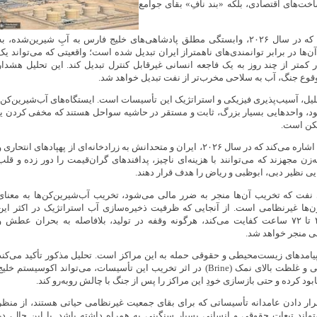
اخت‌های اقتصادی، بلکه «بند نافِ» بقای جوامع
نویسنده معتقد است که در سال ۲۰۲۶، وابستگی مطلق پادشاهی‌های خلیج فارس به آبِ شیرین‌شده، ب
ن‌ها در برابر توانمندی‌های ناهمتراز ایران تبدیل شده است؛ واقعیتی که می‌تواند یک
 کمتر از چند روز به یک فاجعه انسانی غیرقابل کنترل تبدیل کند. این تحلیل هشدار
قوع جنگ، آب به سلاحی مخرب‌تر از نفت تبدیل خواهد شد.
لیل، آسیب‌پذیری فیزیکی و استراتژیک این تأسیسات است. ایستگاه‌های آب‌شیرین‌کن،
ود، واحدهایی بسیار بزرگ، ثابت و مستقر در حاشیه سواحل هستند که مخفی کردن یا
مکن است.
مرکز عربی واشینگتن اشاره می‌کند که در سال ۲۰۲۶، ایران و متحدانش به زرادخانه‌ای از پهپادهای انتحاری 
ن مجهزند که می‌توانند با هزینه‌ای ناچیز، پدافندهای گران‌قیمت را دور زده و قلب
یی نظیر دبی، ابوظبی و ریاض را هدف قرار دهند.
ی نفت که تخریب آن‌ها منجر به ضرر مالی می‌شود، تخریب آب‌شیرین‌کن‌ها به معنای
ن‌ها غیرنظامی است. از آنجایی که ظرفیت ذخیره‌سازی آب استراتژیک در اکثر این
کشورها تنها برای ۴۸ تا ۷۲ ساعت کفایت می‌کند، هرگونه وقفه در تولید، بلافاصله به بحران عطش و
 منجر خواهد شد.
 پیامدهای زیست‌محیطی و حقوقی حمله به این مراکز است. تحلیل مذکور تأکید می‌کند
که نشت مواد شیمیایی و غلظت بالای نمک (Brine) در اثر تخریب این تأسیسات، می‌تواند اکوسیستم خلی
ابود کرده و حتی بازسازی خودِ این مراکز را پس از جنگ با چالش روبه‌رو کند.
ار دادن عامدانه تأسیساتی که برای بقای جمعیت غیرنظامی حیاتی هستند، از منظر
‌تواند تبعات حقوقی و انسانی بسیار سنگینی به همراه داشته باشد. با این حال، در