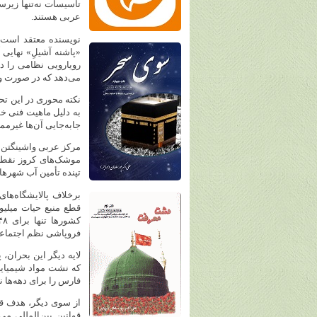
تأسیسات نه‌تنها زیرس
عربی هستند.
«پاشنه آشیلِ» نهایی آ
رویارویی نظامی را در
می‌دهد که در صورت و
نکته محوری در این تح
به دلیل ماهیت فنی خ
جابه‌جایی آن‌ها غیرم
موشک‌های کروز نقطه‌ز
تپنده تأمین آب شهرها
برخلاف پالایشگاه‌ها
قطع منبع حیات میلیو
فروپاشی نظم اجتماعی
لایه دیگر این بحران،
فارس را برای دهه‌ها ن
از سوی دیگر، هدف قر
قوانین بین‌المللی می