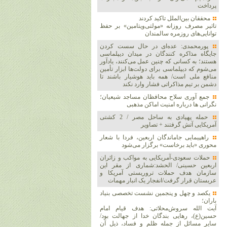
پرداخت
محققان بین‌الملل تاکید کردند
تاثیر مصرف روزانه «مولتی‌ویتامین» بر حفظ
توانایی‌های روزمره سالمندان
پورمحمدی: عده‌ای در حال سست کردن
جایگاه مذاکره کنندگان در میدان دیپلماسی
هستند؛ به کسانی که چنین عمل می‌کنند، یادآور
می‌شوم که دیپلماسی برای دولت‌ها ابزار تأمین
منافع ملی است/ همه باید هوشیار باشند تا
دشمن بر تیم مذاکراتی فشار وارد نکند
جمع آوری سلاح محافظان مساجد شیعیان؛
نگرانی ها درباره امنیت اماکن مذهبی
حمله پهپادی به ساحل مصر / 2 کشتی
آمریکایی آتش گرفتند + تصاویر
راهپیمایی جاماندگان اربعین، فردا با شعار
محوری «باید برخاست» برگزار می‌شود
حملات سعودی-آمریکایی به مواکب و زائران
اربعین حسینی/ الحشد:شماری از مقر این
سازمان هدف حملات تروریستی آمریکا و
عربستان قرار گرفت/انفجار یک انبار مهمات
یکصد و چهل و پنجمین نشست تخصصی بنیاد
باران؛
آیت الله سروش‌محلاتی: هدف قیام امام
حسین(ع)، رهایی بندگان خدا از جهالت بود/
سایر مسائل از جمله ظلم و فساد، ذیل آن