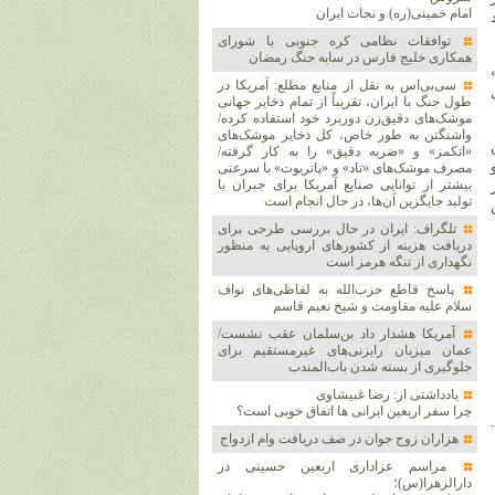
امام خمینی(ره) و نجات ایران
توافقات نظامی کره جنوبی با شورای
همکاری خلیج فارس در سایه جنگ رمضان
ه»
سی‌بی‌اس به نقل از منابع مطلع: آمریکا در
طول جنگ با ایران، تقریباً از تمام ذخایر جهانی
موشک‌های دقیق‌زن دوربرد خود استفاده کرده/
واشنگتن به طور خاص، کل ذخایر موشک‌های
«اتکمز» و «ضربه دقیق» را به کار گرفته/
مصرف موشک‌های «تاد» و «پاتریوت» با سرعتی
بیشتر از توانایی صنایع آمریکا برای جبران یا
ر
تولید جایگزین آن‌ها، در حال انجام است
تلگراف: ایران در حال بررسی طرحی برای
دریافت هزینه از کشورهای اروپایی به منظور
نگهداری از تنگه هرمز است
پاسخ قاطع حزب‌الله به لفاظی‌های نواف
سلام علیه مقاومت و شیخ نعیم قاسم
آمریکا هشدار داد بن‌سلمان عقب نشست/
عمان میزبان رایزنی‌های غیرمستقیم برای
جلوگیری از بسته شدن باب‌المندب
یادداشتی از: رضا غبیشاوی
چرا سفر اربعین ایرانی ها اتفاق خوبی است؟
هزاران زوج‌ جوان در صف دریافت وام ازدواج
مراسم عزاداری اربعین حسینی در
دارالزهرا(س)؛