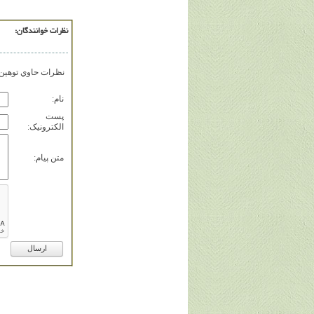
نظرات خوانندگان:
نظرات حاوي توهين، 
نام:
پست
الکترونيک:
متن پيام: