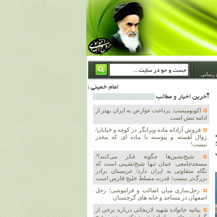
 رسانی
امام خمینی (ره) والله اسلام تمامش سیاست است؛ ***** امام شهید: به گفتار امام و کردار امام اهتمام بورزید ***** امام خمینی(ره): ان شاء الله ما اندوه دلمان را در وقت مناسب با انتقام از امریکا و آل سعود برطرف خواهیم ساخت و داغ و حسرت حلاوت این جنایت بزرگ را بر دلشان خواهیم نهاد 1367/4/29 ***** امام خمینی(رحمة الله علیه) : حکومت آل سعود، این وهابیهای پست بیخبر از خدا بسان خنجرند که همیشه از پشت در قلب مسلمانان فرو رفته‌اند 1366/5/12***** امام خمی
آخرين اخبار و مطالب
اکونومیست: پرداخت عوارض به ایران بهتر از
ادامه تنش است
فروش آزادانه ماده ویرانگر در کوچه و خیابان/
ه
زوال آهسته و پیوسته با ماده ای که مخدر
نیست!
شیخ‌نشین‌ها چگونه فکر می‌کنند؟/
مسجدجامعی: عمان تنها شیخ‌نشینی است که
نگاه متفاوتی به ایران دارد/ عربستان برادر
بزرگ‌تر نیست؛ قدرت مسلط خلیج فارس است
رحل‌سازی میان اصالت و فراموشی؛ رحل
اصفهان در مساجد و خانه های گرجستان
بیانیه خانواده شهید لاریجانی درباره برخی از