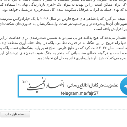
منطق جنگی سال ۲۰۲۶، ایران ممکن است از این تهدید به‌عنوان یک «اهرم بازدارندگی نهایی» استفاده کند
اند که بهای حمله به ایران، غیرقابل سکونت شدن کل شبه‌جزیره عربستان خواهد بود.
در نهایت، این گزارش نتیجه می‌گیرد که پادشاهی‌های خلیج فارس در سال ۲۰۲۶ با یک «پارادوکس مدرنیت
شهرهای آن‌ها پیشرفته‌تر و پرجمعیت‌تر شده، وابستگی‌شان به فناوری‌های شکننده‌ای
یز افزایش یافته است.
هشدار می‌دهد که هیچ پدافند هوایی نمی‌تواند تضمین صددرصدی برای حفاظت از این
تنها راه خروج از این تنگنا، نه در قدرت نظامی، بلکه در ایجاد «تاب‌آوری منطقه‌ای» و
تنش‌زدایی پایدار نهفته است. سال ۲۰۲۶ ثابت کرد که در خلیج فارس، صلح نه بر پایه بشکه‌های نفت، بلکه ب
شده است و هرگونه خطای محاسباتی که منجر به جنگ شود، تمدن‌های درخشان این
ه‌رو می‌کند که هیچ ناو هواپیمابری قادر به حل آن نخواهد بود.
نسخه قابل چاپ