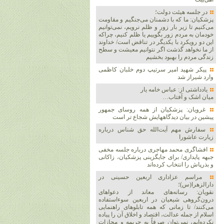
در جلسه هیئت دولت؛
پزشکیان: ما که با دشمنان می‌جنگیم و مقاومت
می‌کنیم تا زیر بار زور و ظلم نرویم، نمی‌توانیم
خودمان به مردم زور بگوییم یا ظلم کنیم، چراکه
این دو رویکرد با یکدیگر در تناقض است/ خداوند
از ما نخواهد گذشت اگر نتوانیم معیشت و سطح
زندگی مردم را بهبود بخشیم
پیکر شهید امیر سرتیپ دوم خلبان کاظمی
وارد شیراز شد
یادداشتی از: عباس خامه یار
میان اشک و آفتاب…
غرویان: پزشکیان از همه روسای جمهور
پیشین در بیان دیدگاههایش شجاع تر است
سفارش مهم آیت‌الله حق شناس درباره
زیارت عاشورا
افشاگری محمد مهاجری درباره جلسه مخفی
جبهه پایداری/ برای جایگزینی پزشکیان، زاکانی
و بذرپاش را انتخاب کرده‌اند
مراسم عزاداری اربعین حسینی در
دارالزهرا(س)؛
نقویان: رسانه‌های معاند از دعواهای
درون‌گروهی شیعیان در اربعین سوءاستفاده
می‌کنند/ تا زمانی که همه تابلوهای راهنمایی
اسلام از جمله عدالت، اقتصاد و اخلاق آن را پیاده
نکرده‌ایم، نمی‌توان صرفاً به جریمه و مجازات