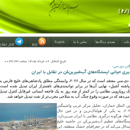
عات
همه‌ی دیدگاه‌ها
تماس با ما
English
کانال اطلاع
RSS
تاريخ انتشار: 02 خرداد 1405 ساعت 00:32:23
گتن دی.سی؛
ی حیاتی ایستگاه‌های آب‌شیرین‌کن در تقابل با ایران
مرکز عربی واشینگتن دی.سی معتقد است که در سال ۲۰۲۶، وابستگی مطلق پادشاهی‌های خلیج فارس ب
اشنه آشیلِ» نهایی آن‌ها در برابر توانمندی‌های ناهمتراز ایران تبدیل شده است؛
یک رویارویی نظامی را در کمتر از چند روز به یک فاجعه انسانی غیرقابل کنترل تبدیل
 می‌دهد که در صورت وقوع جنگ، آب به سلاحی مخرب‌تر از نفت تبدیل خواهد شد.
 الملل جماران، تحلیل مرکز عربی واشینگتن
دی.سی در آوریل ۲۰۲۶، به یکی از هولناک‌ترین و در عین حال
 ابعاد هرگونه درگیری نظامی با ایران می‌پردازد:
تگاه‌های عظیم آب‌شیرین‌کن در حاشیه خلیج
دلال می‌کند که در جغرافیای خشک منطقه، این