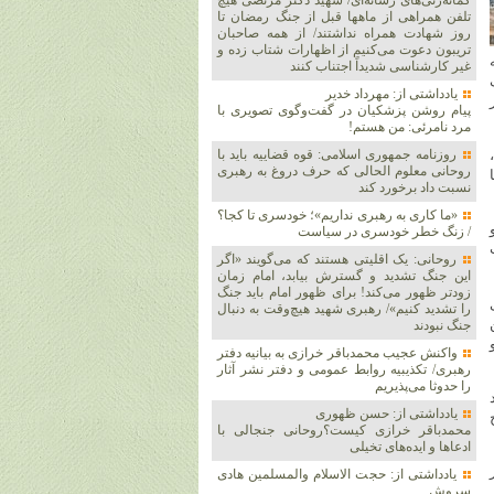
گمانه‌زنی‌های رسانه‌ای/ شهید دکتر مرتضی هیچ
تلفن همراهی از ماهها قبل از جنگ رمضان تا
روز شهادت همراه نداشتند/ از همه صاحبان
تریبون دعوت می‌کنیم از اظهارات شتاب زده و
ه
غیر کارشناسی شدیداً اجتناب کنند
یادداشتی از: مهرداد خدیر
پیام روشن پزشکیان در گفت‌و‌گوی تصویری با
مرد نامرئی: من هستم!
روزنامه جمهوری اسلامی: قوه قضاییه باید با
روحانی معلوم الحالی که حرف دروغ به رهبری
نسبت داد برخورد کند
«ما کاری به رهبری نداریم»؛ خودسری تا کجا؟
و
/ زنگ خطر خودسری در سیاست
روحانی: یک اقلیتی هستند که می‌گویند «اگر
این جنگ تشدید و گسترش بیابد، امام زمان
زودتر ظهور می‌کند! برای ظهور امام باید جنگ
را تشدید کنیم»/ رهبری شهید هیچ‌وقت به دنبال
جنگ نبودند
واکنش عجیب محمدباقر خرازی به بیانیه دفتر
رهبری/ تکذیبیه روابط عمومی و دفتر نشر آثار
را حدوثا می‌پذیریم
یادداشتی از: حسن ظهوری
ج
محمدباقر خرازی کیست؟روحانی جنجالی با
ادعاها و ایده‌های تخیلی
یادداشتی از: حجت الاسلام والمسلمین هادی
سروش