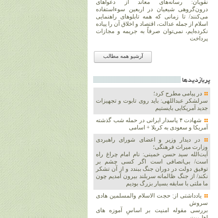
نقویان: رسانه‌های معاند از دعواهای
درون‌گروهی شیعیان در اربعین سوءاستفاده
می‌کنند/ تا زمانی که همه تابلوهای راهنمایی
اسلام از جمله عدالت، اقتصاد و اخلاق آن را پیاده
نکرده‌ایم، نمی‌توان صرفاً به جریمه و مجازات
پرداخت
آرشیو همه مطالب
پربازديدها
در پیامی مطرح کرد؛
سرلشکر عبداللهی: باید روی تابوت و تجهیزات
جدید آمریکایی بایستیم
شهادت ۴ پاسدار ایرانی در حمله شب گذشته
آمریکا و سعودی به کربلا + اسامی
در دیدار وزیر و اعضای شورای راهبردی
وزارت‌ میراث فرهنگی؛
آیت‌الله سید حسن خمینی: نام امام چراغ راه
است/ بی‌انصافی است‌ اگر کسی چشم بر
توفیق دولت‌ در دوران جنگ ببندد و از آن تشکر
نکند/ از جنگ ظالمانه سربلند بیرون آمدیم چون
ما ملتی با سابقه بسیار بزرگ بودیم
یادداشتی از: حجت الاسلام والمسلمین هادی
سروش
بررسی مقوله امنیت بر اساسِ آموزه های
اهل‌بیت