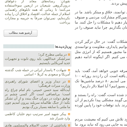
نقویان: رسانه‌های معاند از دعواهای
پیش بردند.
درون‌گروهی شیعیان در اربعین سوءاستفاده
می‌کنند/ تا زمانی که همه تابلوهای راهنمایی
انمند، خلاق و مبتکر باشد. ما در
اسلام از جمله عدالت، اقتصاد و اخلاق آن را پیاده
ومین‌گام مشارکت مردمی و صنوف
نکرده‌ایم، نمی‌توان صرفاً به جریمه و مجازات
 دهیم تا مشکلات را حل کنند. ما
پرداخت
ان بگذاریم. چرا نباید صنوف را در
آرشیو همه مطالب
شکلات گفت: در حال درگیر کردن
نیم پایداری، مقاومت و توانمندی
پربازديدها
ا مجبور هستیم که از انرژی مثل
در پیامی مطرح کرد؛
 می کنیم. اگر اینگونه ادامه دهیم
سرلشکر عبداللهی: باید روی تابوت و تجهیزات
جدید آمریکایی بایستیم
شهادت ۴ پاسدار ایرانی در حمله شب گذشته
صرفه جویی خواهد آمد، گفت: باید
آمریکا و سعودی به کربلا + اسامی
مصرف آب، برق، گاز و بنزین را مدیریت کنیم. قدرت تولید بنزین ما کاهش یافته است. آن را زدند. روزانه ۱۰۰
میلیون لیتر تولید می‌کنیم. نیاز ما روزانه ۱۵۰ میلیون لیتر است. الان که می آمدیم ۸۰ درصد ماشین‌ها تک
در دیدار وزیر و اعضای شورای راهبردی
وزارت‌ میراث فرهنگی؛
بسوزانیم؟ آیا اصلا دلار داریم؟
آیت‌الله سید حسن خمینی: نام امام چراغ راه
است/ بی‌انصافی است‌ اگر کسی چشم بر
 شده است، گفت: راه را بستند و
توفیق دولت‌ در دوران جنگ ببندد و از آن تشکر
ی گویند مشکلی پیدا نکردیم از آن
نکند/ از جنگ ظالمانه سربلند بیرون آمدیم چون
 باید توقعات خود را پایین آورده
ما ملتی با سابقه بسیار بزرگ بودیم
پیکر شهید امیر سرتیپ دوم خلبان کاظمی
وارد شیراز شد
جود تلاش می کنیم که معیشت مردم
به جایی می رود که نباید برود. ما
یادداشتی از: حجت الاسلام والمسلمین هادی