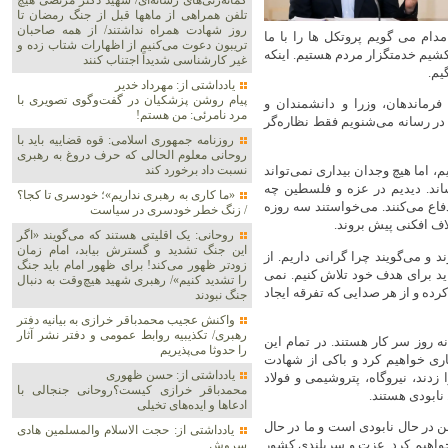
گمانه‌زنی‌های رسانه‌ای/ شهید دکتر مرتضی هیچ
تلفن همراهی از ماهها قبل از جنگ رمضان تا
روز شهادت همراه نداشتند/ از همه صاحبان
دام‌ می گویم‌ پروتکل ها را با ما
تریبون دعوت می‌کنیم از اظهارات شتاب زده و
کشیم خدمتگزار مردم هستیم. اینکه
غیر کارشناسی شدیداً اجتناب کنند
یم.
یادداشتی از: مهرداد خدیر
پیام روشن پزشکیان در گفت‌و‌گوی تصویری با
 فرماندهان، وزرا و دانشمندان و
مرد نامرئی: من هستم!
 در رسانه می‌شنویم فقط نظاره‌گر
روزنامه جمهوری اسلامی: قوه قضاییه باید با
روحانی معلوم الحالی که حرف دروغ به رهبری
نسبت داد برخورد کند
، اما هیچ وجدان بیداری نمی‌تواند
ساند. دیدیم در عزه و فلسطین چه
«ما کاری به رهبری نداریم»؛ خودسری تا کجا؟
دفاع می‌کنند. می‌خواستند سه روزه
/ زنگ خطر خودسری در سیاست
اف افکنی پیش بروند.
روحانی: یک اقلیتی هستند که می‌گویند «اگر
این جنگ تشدید و گسترش بیابد، امام زمان
 و می‌گویند چرا گرانی داریم. از
زودتر ظهور می‌کند! برای ظهور امام باید جنگ
ید برای هدف خود تلاش کنیم. نمی
را تشدید کنیم»/ رهبری شهید هیچ‌وقت به دنبال
کرده و از هر صدایی که تفرقه ایجاد
جنگ نبودند
واکنش عجیب محمدباقر خرازی به بیانیه دفتر
رهبری/ تکذیبیه روابط عمومی و دفتر نشر آثار
ه روز سر کار هستند. در تمام این
را حدوثا می‌پذیریم
ری خواهیم کرد و باکی از شهادت
یادداشتی از: حسن ظهوری
یلیون مترمکعب گاز ما را زدند، نیروگاه، پتروشیمی و فولاد
محمدباقر خرازی کیست؟روحانی جنجالی با
 نابودی هستند.
ادعاها و ایده‌های تخیلی
 در حال نابودی است و ما در حال
یادداشتی از: حجت الاسلام والمسلمین هادی
خواهیم کرد. عزت و سربلندی کشور
سروش