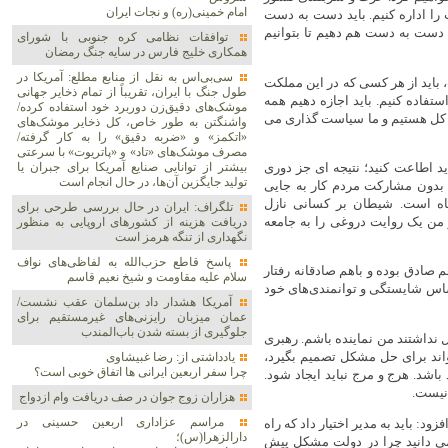
امام خمینی(ره) و نجات ایران
 را اداره کنیم. باید دست به دست‌
؛ دست به دست هم دهیم تا بتوانیم
توافقات نظامی کره جنوبی با شورای
همکاری خلیج فارس در سایه جنگ رمضان
سی‌بی‌اس به نقل از منابع مطلع: آمریکا در
ت، باید از هر کسی که در این مملکت
طول جنگ با ایران، تقریباً از تمام ذخایر جهانی
تفاده کنیم. باید اجازه دهیم همه
موشک‌های دقیق‌زن دوربرد خود استفاده کرده/
قل کل هستیم و ما سیاست گذاری می
واشنگتن به طور خاص، کل ذخایر موشک‌های
«اتکمز» و «ضربه دقیق» را به کار گرفته/
مصرف موشک‌های «تاد» و «پاتریوت» با سرعتی
ید اطاعت کنید؛ نتیجه ای جز دوری
بیشتر از توانایی صنایع آمریکا برای جبران یا
تولید جایگزین آن‌ها، در حال انجام است
‌ بدون مشارکت مردم کار به جایی
اه است. شیطان بر کسانی نازل
تلگراف: ایران در حال بررسی طرحی برای
 من یک روایت دروغی را به جامعه
دریافت هزینه از کشورهای اروپایی به منظور
نگهداری از تنگه هرمز است
پاسخ قاطع حزب‌الله به لفاظی‌های نواف
م صادق بوده و باهم صادقانه رفتار
سلام علیه مقاومت و شیخ نعیم قاسم
اساس شایستگی و توانمندی‌های خود
آمریکا هشدار داد بن‌سلمان عقب نشست/
عمان میزبان رایزنی‌های غیرمستقیم برای
جلوگیری از بسته شدن باب‌المندب
ل نداشتند من نماینده باشم. رهبری
واند برای حل مشکل تصمیم بگیرد،
یادداشتی از: رضا غبیشاوی
چرا سفر اربعین ایرانی ها اتفاق خوبی است؟
اشد. هرج و مرج نباید ایجاد شود.
نیست.
هزاران زوج‌ جوان در صف دریافت وام ازدواج
مراسم عزاداری اربعین حسینی در
د: باید به مدیر اختیار داد که راه
دارالزهرا(س)؛
 می دانید چرا در دولت مشکل پیش