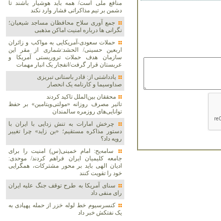
منافع ملی است/ همه باید هوشیار باشند تا
دشمن بر تیم مذاکراتی فشار وارد نکند
جمع آوری سلاح محافظان مساجد شیعیان؛
نگرانی ها درباره امنیت اماکن مذهبی
حملات سعودی-آمریکایی به مواکب و زائران
اربعین حسینی/ الحشد:شماری از مقر این
سازمان هدف حملات تروریستی آمریکا و
عربستان قرار گرفت/انفجار یک انبار مهمات
یادداشتی از: قادر باستانی تبریزی
صداوسیما و کارنامه یک انحصار
محققان بین‌الملل تاکید کردند
تاثیر مصرف روزانه «مولتی‌ویتامین» بر حفظ
توانایی‌های روزمره سالمندان
چرخش امارات به تنش زدایی با ایران با
دستور مذاکره مستقیم؛ «بن زاید» چرا تغییر
رویه داد؟
سامه‌یح: امام خمینی(س) امنیت را برای
جامعه کلیمیان ایران فراهم کردند/ موحدی:
ادیان الهی باید بر محور مشترکات، همگرایی
خود را تقویت کنند
سنای آمریکا به طرح توقف جنگ علیه ایران
رای منفی داد
کنسرسیوم خط لوله خزر از حمله پهپادی به
یک نفتکش خبر داد