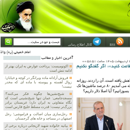
کانال اطلاع رسانی
RSS
امام خمینی (ره) والله اسلام تمامش سیاست است؛ ***** امام شهید: به گفتار امام و کردار امام اهتمام بورزید ***** امام خمینی(ره): ان شاء الله ما اندوه دلمان را در وقت مناسب با انتقام از امریکا و آل سعود برطرف خواهیم
آخرين اخبار و مطالب
اعت کنید»: اگر گفتگو نکنیم‌
اکونومیست: پرداخت عوارض به ایران بهتر از
ادامه تنش است
فروش آزادانه ماده ویرانگر در کوچه و خیابان/
هش یافته است. آن را زدند. روزانه
زوال آهسته و پیوسته با ماده ای که مخدر
۱۰۰ میلیون لیتر تولید می‌کنیم. نیاز ما روزانه ۱۵۰ میلیون لیتر است. الان که می آمدیم ۸۰ درصد ماشین‌ها تک
نیست!
بسوزانیم؟ آیا اصلا دلار داریم؟
شیخ‌نشین‌ها چگونه فکر می‌کنند؟/
مسجدجامعی: عمان تنها شیخ‌نشینی است که
نگاه متفاوتی به ایران دارد/ عربستان برادر
بزرگ‌تر نیست؛ قدرت مسلط خلیج فارس است
رحل‌سازی میان اصالت و فراموشی؛ رحل
اصفهان در مساجد و خانه های گرجستان
بیانیه خانواده شهید لاریجانی درباره برخی از