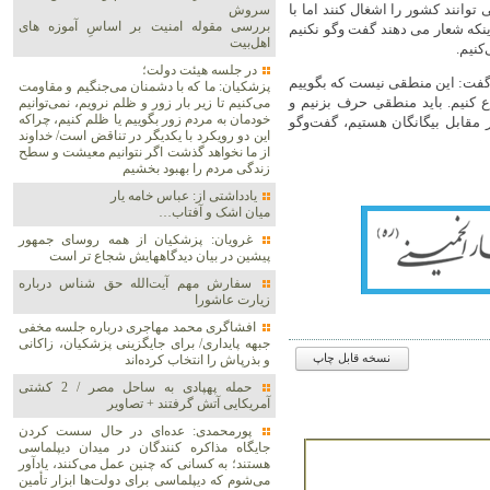
وانند کشور را اشغال کنند اما با
سروش
بررسی مقوله امنیت بر اساسِ آموزه های
ینکه شعار می دهند گفت وگو نکنیم‌
اهل‌بیت
کنیم.
در جلسه هیئت دولت؛
ا گفت: این منطقی نیست که بگوییم
پزشکیان: ما که با دشمنان می‌جنگیم و مقاومت
ع کنیم. باید منطقی حرف بزنیم و
می‌کنیم تا زیر بار زور و ظلم نرویم، نمی‌توانیم
خودمان به مردم زور بگوییم یا ظلم کنیم، چراکه
مقابل بیگانگان هستیم، گفت‌وگو
این دو رویکرد با یکدیگر در تناقض است/ خداوند
از ما نخواهد گذشت اگر نتوانیم معیشت و سطح
زندگی مردم را بهبود بخشیم
یادداشتی از: عباس خامه یار
میان اشک و آفتاب…
غرویان: پزشکیان از همه روسای جمهور
پیشین در بیان دیدگاههایش شجاع تر است
سفارش مهم آیت‌الله حق شناس درباره
زیارت عاشورا
افشاگری محمد مهاجری درباره جلسه مخفی
جبهه پایداری/ برای جایگزینی پزشکیان، زاکانی
و بذرپاش را انتخاب کرده‌اند
نسخه قابل چاپ
حمله پهپادی به ساحل مصر / 2 کشتی
آمریکایی آتش گرفتند + تصاویر
پورمحمدی: عده‌ای در حال سست کردن
جایگاه مذاکره کنندگان در میدان دیپلماسی
هستند؛ به کسانی که چنین عمل می‌کنند، یادآور
می‌شوم که دیپلماسی برای دولت‌ها ابزار تأمین