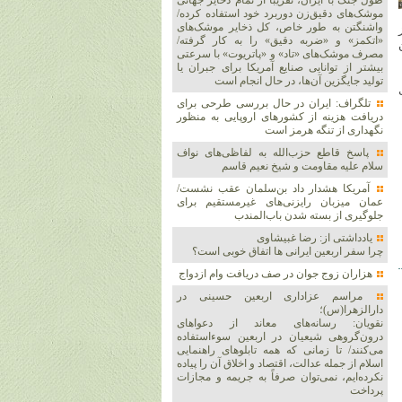
طول جنگ با ایران، تقریباً از تمام ذخایر جهانی
موشک‌های دقیق‌زن دوربرد خود استفاده کرده/
واشنگتن به طور خاص، کل ذخایر موشک‌های
«اتکمز» و «ضربه دقیق» را به کار گرفته/
مصرف موشک‌های «تاد» و «پاتریوت» با سرعتی
بیشتر از توانایی صنایع آمریکا برای جبران یا
تولید جایگزین آن‌ها، در حال انجام است
تلگراف: ایران در حال بررسی طرحی برای
دریافت هزینه از کشورهای اروپایی به منظور
نگهداری از تنگه هرمز است
پاسخ قاطع حزب‌الله به لفاظی‌های نواف
سلام علیه مقاومت و شیخ نعیم قاسم
آمریکا هشدار داد بن‌سلمان عقب نشست/
عمان میزبان رایزنی‌های غیرمستقیم برای
جلوگیری از بسته شدن باب‌المندب
یادداشتی از: رضا غبیشاوی
چرا سفر اربعین ایرانی ها اتفاق خوبی است؟
هزاران زوج‌ جوان در صف دریافت وام ازدواج
مراسم عزاداری اربعین حسینی در
دارالزهرا(س)؛
نقویان: رسانه‌های معاند از دعواهای
درون‌گروهی شیعیان در اربعین سوءاستفاده
می‌کنند/ تا زمانی که همه تابلوهای راهنمایی
اسلام از جمله عدالت، اقتصاد و اخلاق آن را پیاده
نکرده‌ایم، نمی‌توان صرفاً به جریمه و مجازات
پرداخت