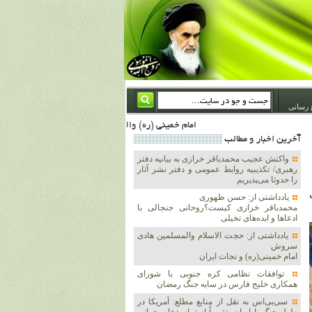
 رسانی
امام خمینی (ره) والله اسلام تمامش سیاست است؛ ***** امام شهید: به گفتار امام و کردار امام اهتمام بورزید ***** امام خمینی(ره): ان شاء الله ما اندوه دلمان را در وقت مناسب با انتقام از امریکا و آل سعود برطرف خواهیم ساخت و داغ و حسرت حلاوت این جنایت بزرگ را بر دلشان خواهیم نهاد 1367/4/29 ***** امام خمینی(رحمة الله علیه) : حکومت آل سعود، این وهابیهای پست بیخبر از خدا بسان خنجرند که همیشه از پشت در قلب مسلمانان فرو رفته‌اند 1366/5/12***** امام خمینی (ره) شهادت در راه خدا مسئله ای نیست که بشود با پیروزی در صحنه های نبرد
آخرين اخبار و مطالب
واکنش عجیب محمدباقر خرازی به بیانیه دفتر
رهبری/ تکذیبیه روابط عمومی و دفتر نشر آثار
را حدوثا می‌پذیریم
یادداشتی از: حسن ظهوری
محمدباقر خرازی کیست؟روحانی جنجالی با
ادعاها و ایده‌های تخیلی
یادداشتی از: حجت الاسلام والمسلمین هادی
سروش
امام خمینی(ره) و نجات ایران
توافقات نظامی کره جنوبی با شورای
همکاری خلیج فارس در سایه جنگ رمضان
سی‌بی‌اس به نقل از منابع مطلع: آمریکا در