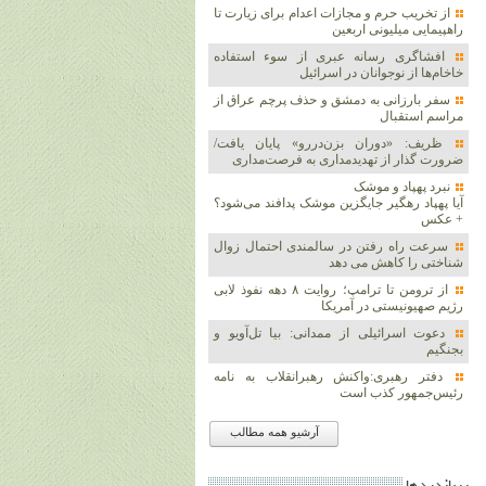
از تخریب حرم و مجازات اعدام برای زیارت تا
راهپیمایی میلیونی اربعین
افشاگری رسانه عبری از سوء استفاده
خاخام‌ها از نوجوانان در اسرائیل
سفر بارزانی به دمشق و حذف پرچم عراق از
مراسم استقبال
ظریف: «دوران بزن‌دررو» پایان یافت/
ضرورت گذار از تهدیدمداری به فرصت‌مداری
نبرد پهپاد و موشک‌
آیا پهپاد رهگیر جایگزین موشک‌ پدافند می‌شود؟
+ عکس
سرعت راه رفتن در سالمندی احتمال زوال
شناختی را کاهش می دهد
از ترومن تا ترامپ؛ روایت ۸ دهه نفوذ لابی
رژیم صهیونیستی در آمریکا
دعوت اسرائیلی از ممدانی: بیا تل‌آویو و
بجنگیم
دفتر رهبری:واکنش رهبرانقلاب به نامه
رئیس‌جمهور کذب است
آرشیو همه مطالب