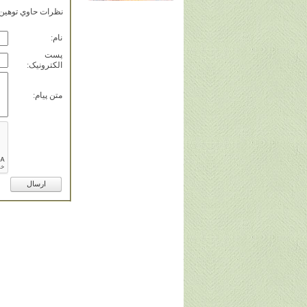
نظرات حاوي توهين، 
نام:
پست
الکترونيک:
متن پيام: