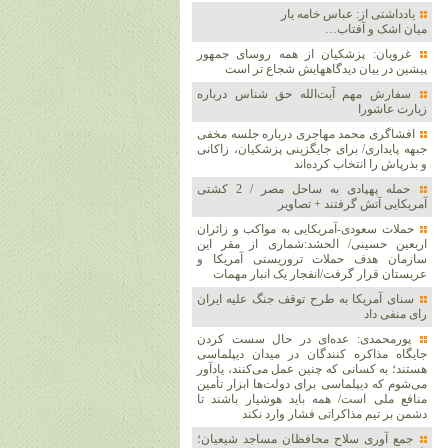
یادداشتی از: عباس خامه یار
میان اشک و آفتاب…
غرویان: پزشکیان از همه روسای جمهور
پیشین در بیان دیدگاههایش شجاع تر است
سفارش مهم آیت‌الله حق شناس درباره
زیارت عاشورا
افشاگری محمد مهاجری درباره جلسه مخفی
جبهه پایداری/ برای جایگزینی پزشکیان، زاکانی
و بذرپاش را انتخاب کرده‌اند
حمله پهپادی به ساحل مصر / 2 کشتی
آمریکایی آتش گرفتند + تصاویر
حملات سعودی-آمریکایی به مواکب و زائران
اربعین حسینی/ الحشد:شماری از مقر این
سازمان هدف حملات تروریستی آمریکا و
عربستان قرار گرفت/انفجار یک انبار مهمات
سنای آمریکا به طرح توقف جنگ علیه ایران
رای منفی داد
پورمحمدی: عده‌ای در حال سست کردن
جایگاه مذاکره کنندگان در میدان دیپلماسی
هستند؛ به کسانی که چنین عمل می‌کنند، یادآور
می‌شوم که دیپلماسی برای دولت‌ها ابزار تأمین
منافع ملی است/ همه باید هوشیار باشند تا
دشمن بر تیم مذاکراتی فشار وارد نکند
جمع آوری سلاح محافظان مساجد شیعیان؛