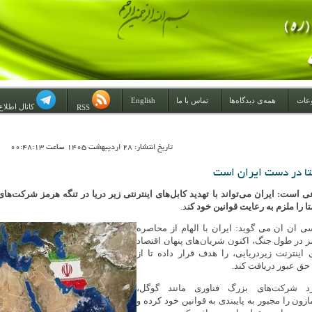
عات
همه‌ی دیدگاه‌ها
تماس با ما
English
کانال اطلاع
RSS
تاريخ انتشار: 28 ارديبهشت 1405 ساعت 00:48:13
تا در دست ایران است
ست: ایران می‌تواند با تهدید کابل‌های اینترنتی زیر دریا در تنگه هرمز شرکت‌های
ا را ملزم به رعایت قوانین خود کن
د.
 ان ان می گوید: ایران با الهام از محاصره
ز در طول جنگ، اکنون شریان‌های پنهان اقتصاد
 اینترنت زیردریایی، را هدف قرار داده تا از
حق عبور دریافت کند.
د شرکت‌های بزرگ فناوری مانند گوگل،
زون را مجبور به پایبندی به قوانین خود کرده و