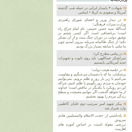
پربازديدها
شهادت ۴ پاسدار ایرانی در حمله شب گذشته
آمریکا و سعودی به کربلا + اسامی
در دیدار وزیر و اعضای شورای راهبردی
وزارت‌ میراث فرهنگی؛
آیت‌الله سید حسن خمینی: نام امام چراغ راه
است/ بی‌انصافی است‌ اگر کسی چشم بر
توفیق دولت‌ در دوران جنگ ببندد و از آن تشکر
نکند/ از جنگ ظالمانه سربلند بیرون آمدیم چون
ما ملتی با سابقه بسیار بزرگ بودیم
در پیامی مطرح کرد؛
سرلشکر عبداللهی: باید روی تابوت و تجهیزات
جدید آمریکایی بایستیم
در جلسه هیئت دولت؛
پزشکیان: ما که با دشمنان می‌جنگیم و مقاومت
می‌کنیم تا زیر بار زور و ظلم نرویم، نمی‌توانیم
خودمان به مردم زور بگوییم یا ظلم کنیم، چراکه
این دو رویکرد با یکدیگر در تناقض است/ خداوند
از ما نخواهد گذشت اگر نتوانیم معیشت و سطح
زندگی مردم را بهبود بخشیم
پیکر شهید امیر سرتیپ دوم خلبان کاظمی
وارد شیراز شد
یادداشتی از: حجت الاسلام والمسلمین هادی
سروش
بررسی مقوله امنیت بر اساسِ آموزه های
اهل‌بیت