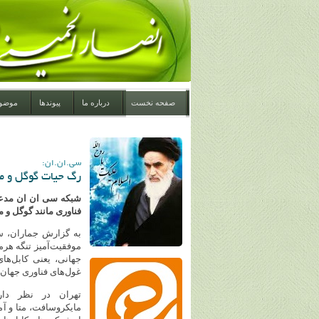
صفحه نخست
درباره ما
پیوندها
موضو
سی.ان.ان:
رگ حیات گوگل و م
شبکه سی ان ان مدعی ا
فناوری مانند گوگل و مت
به گزارش جماران، سی
موفقیت‌آمیز تنگه هرم
جهانی، یعنی کابل‌های
غول‌های فناوری جهان 
تهران در نظر دار
مایکروسافت، متا و آما