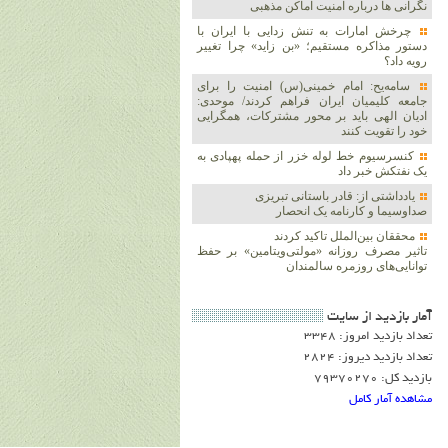
نگرانی ها درباره امنیت اماکن مذهبی
چرخش امارات به تنش زدایی با ایران با
دستور مذاکره مستقیم؛ «بن زاید» چرا تغییر
رویه داد؟
سامه‌یح: امام خمینی(س) امنیت را برای
جامعه کلیمیان ایران فراهم کردند/ موحدی:
ادیان الهی باید بر محور مشترکات، همگرایی
خود را تقویت کنند
کنسرسیوم خط لوله خزر از حمله پهپادی به
یک نفتکش خبر داد
یادداشتی از: قادر باستانی تبریزی
صداوسیما و کارنامه یک انحصار
محققان بین‌الملل تاکید کردند
تاثیر مصرف روزانه «مولتی‌ویتامین» بر حفظ
توانایی‌های روزمره سالمندان
آمار بازديد از سايت
تعداد بازدید امروز: 3348
تعداد بازدید دیروز: 2824
بازدید کل: 79370270
مشاهده آمار کامل