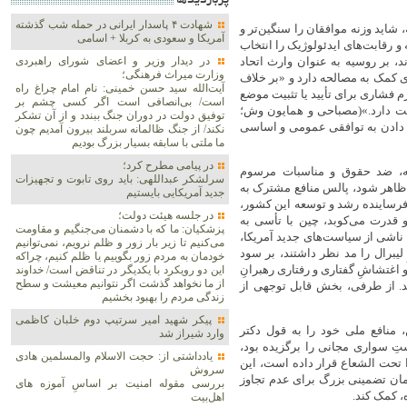
پربازديدها
شهادت ۴ پاسدار ایرانی در حمله شب گذشته
 شاید وزنه موافقان را سنگین‌تر و
آمریکا و سعودی به کربلا + اسامی
 و رقابت‌های ایدئولوژیک را انتخاب
، بر روسیه به عنوان وارث اتحاد
در دیدار وزیر و اعضای شورای راهبردی
وزارت‌ میراث فرهنگی؛
 کمک به مصالحه دارد و‌ «بر خلاف
آیت‌الله سید حسن خمینی: نام امام چراغ راه
م فشاری برای تأیید یا تثبیت موضع
است/ بی‌انصافی است‌ اگر کسی چشم بر
ست دارد.»(مصباحی و همایون وش؛
توفیق دولت‌ در دوران جنگ ببندد و از آن تشکر
ل دادن به توافقی عمومی و اساسی
نکند/ از جنگ ظالمانه سربلند بیرون آمدیم چون
ما ملتی با سابقه بسیار بزرگ بودیم
در پیامی مطرح کرد؛
نه، ضد حقوق و مناسبات مرسوم
سرلشکر عبداللهی: باید روی تابوت و تجهیزات
ا ظاهر شود، پالس منافع مشترک به
جدید آمریکایی بایستیم
ن فرساینده رشد و توسعه این کشور،
در جلسه هیئت دولت؛
 قدرت می‌کوبد، چین با تأسی به
پزشکیان: ما که با دشمنان می‌جنگیم و مقاومت
 ناشی از سیاست‌های جدید آمریکا،
می‌کنیم تا زیر بار زور و ظلم نرویم، نمی‌توانیم
لیبرال را مد نظر داشتند، بر سود
خودمان به مردم زور بگوییم یا ظلم کنیم، چراکه
اغتشاشِ گفتاری و رفتاری رهبرانِ
این دو رویکرد با یکدیگر در تناقض است/ خداوند
از ما نخواهد گذشت اگر نتوانیم معیشت و سطح
د. از طرفی، بخش قابل توجهی از
زندگی مردم را بهبود بخشیم
پیکر شهید امیر سرتیپ دوم خلبان کاظمی
 منافع ملی خود را به قول دکتر
وارد شیراز شد
ِ سواری مجانی را برگزیده بود،
یادداشتی از: حجت الاسلام والمسلمین هادی
 تحت الشعاع قرار داده است، این
سروش
مان تضمینی بزرگ برای عدم تجاوز
بررسی مقوله امنیت بر اساسِ آموزه های
، کمک کند.
اهل‌بیت