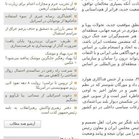
ادت آنکه بسیاری مخالفان توافق،
از تخریب حرم و مجازات اعدام برای زیارت تا
راهپیمایی میلیونی اربعین
وضعیت جدید، فراتر از هم‌داستانی و
افشاگری رسانه عبری از سوء استفاده
خاخام‌ها از نوجوانان در اسرائیل
نطقِ موقعیتِ جدید، تحولات پویا و
سفر بارزانی به دمشق و حذف پرچم عراق از
 مؤثری در عرصه جهانی، منطقه‌ای
مراسم استقبال
 هنر تصمیم‌گیران ضد جنگ درون
ظریف: «دوران بزن‌دررو» پایان یافت/
ی که متضمن مصلحت ایران باشد،
ضرورت گذار از تهدیدمداری به فرصت‌مداری
به اتحاد و انسجام ملی، بر اساس
ودآگاهی ملی ایرانی و با التفات
نبرد پهپاد و موشک‌
واند درون را سامان و سازمانی
آیا پهپاد رهگیر جایگزین موشک‌ پدافند می‌شود؟
+ عکس
منطقه‌ای و بین‌المللی بر اساس
سرعت راه رفتن در سالمندی احتمال زوال
شناختی را کاهش می دهد
نگاه ایرانیان به ایالات متحده که در ذهنیت ایرانیان تا کودتای ۲۸ مرداد ۳۲، مثبت و از جنس فداکاری هوارد
از ترومن تا ترامپ؛ روایت ۸ دهه نفوذ لابی
 داد و مورگان شوستر که در نظم
رژیم صهیونیستی در آمریکا
تغییر و در تجاوز اخیر به اوجی
دعوت اسرائیلی از ممدانی: بیا تل‌آویو و
اطره آمیز است و از سویی عبور
بجنگیم
در شکستن دیوار بلند بی‌اعتمادی،
نازعات سیاسی داخلی در دو کشور
دفتر رهبری:واکنش رهبرانقلاب به نامه
رئیس‌جمهور کذب است
د تلنگر تیزِ بحران، اهلِ تصمیم و
آرشیو همه مطالب
رئیس مجلس ایران و معاون رئیس
د را می توان نتیجه و پیامد وضعیت