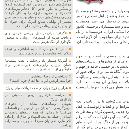
طول جنگ با ایران، تقریباً از تمام ذخایر جهانی
موشک‌های دقیق‌زن دوربرد خود استفاده کرده/
واشنگتن به طور خاص، کل ذخایر موشک‌های
یت پایدار و متضمن منافع و مصالح
«اتکمز» و «ضربه دقیق» را به کار گرفته/
م دقیق و عمیق اهل تصمیم و تدبیر
مصرف موشک‌های «تاد» و «پاتریوت» با سرعتی
ی‌سازد. به نظر می رسد، مختصات
بیشتر از توانایی صنایع آمریکا برای جبران یا
تولید جایگزین آن‌ها، در حال انجام است
میت و سیاستمداران برجسته کشور
ی اسلامی ایران، هوشمندانه از یک
تلگراف: ایران در حال بررسی طرحی برای
ید برای مواجهه با آن لازم است.
دریافت هزینه از کشورهای اروپایی به منظور
دهای معطوف به ابعاد مختلف آن،
نگهداری از تنگه هرمز است
پاسخ قاطع حزب‌الله به لفاظی‌های نواف
سلام علیه مقاومت و شیخ نعیم قاسم
ویایی و دینامیسم سیاست در سطوح
آمریکا هشدار داد بن‌سلمان عقب نشست/
و متأثر از متغیرها و زیرساخت‌های
عمان میزبان رایزنی‌های غیرمستقیم برای
اندیشانه، بر خصلتی جامد در فهم و
جلوگیری از بسته شدن باب‌المندب
، آنگاه نه می‌توان برای عبور از
یادداشتی از: رضا غبیشاوی
د. البته این دینامیسم و سیالیّت،
چرا سفر اربعین ایرانی ها اتفاق خوبی است؟
 و پویایی آن بوده است. لرد
بر شعار می گوید: «بریتانیا دوست
هزاران زوج‌ جوان در صف دریافت وام ازدواج
مراسم عزاداری اربعین حسینی در
دارالزهرا(س)؛
رب می‌کوشند تا در زایاندن آنچه
نقویان: رسانه‌های معاند از دعواهای
ایط و واقعیات ژئوپلیتیکی، اهل
درون‌گروهی شیعیان در اربعین سوءاستفاده
رد جدید، رهنمون کرده و مخاطرات
می‌کنند/ تا زمانی که همه تابلوهای راهنمایی
اسلام از جمله عدالت، اقتصاد و اخلاق آن را پیاده
کند. به این دلیل است که به رغم
نکرده‌ایم، نمی‌توان صرفاً به جریمه و مجازات
 و به دور از جنگ، بر اساس منطق
پرداخت
از درون و بیرون در برابر گذر از