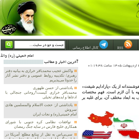
کانال اطلاع رسانی
RSS
امام خمینی (ره) والله اسلام تمامش سیاست است؛ ***** امام شهید: به گفتار امام و کردار امام اهتمام بورزید ***** امام خمینی(ره): ان شاء الله ما اندوه دلمان را در وقت مناسب با انتقام از امریکا و آل سعود برطرف خواهیم ساخ
آخرين اخبار و مطالب
واکنش عجیب محمدباقر خرازی به بیانیه دفتر
رهبری/ تکذیبیه روابط عمومی و دفتر نشر آثار
را حدوثا می‌پذیریم
هوشمندانه از یک «پارادایم شیفت»
یادداشتی از: حسن ظهوری
ه با آن لازم است. فهم مختصات
محمدباقر خرازی کیست؟روحانی جنجالی با
ادعاها و ایده‌های تخیلی
 ابعاد مختلف آن، برای غلبه بر
یادداشتی از: حجت الاسلام والمسلمین هادی
سروش
امام خمینی(ره) و نجات ایران
توافقات نظامی کره جنوبی با شورای
همکاری خلیج فارس در سایه جنگ رمضان
سی‌بی‌اس به نقل از منابع مطلع: آمریکا در