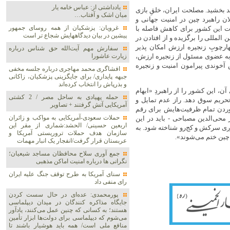
یادداشتی از: عباس خامه یار
هد بخشید. مصلحت ایران، خلقِ بازی
میان اشک و آفتاب…
ن راهبرد چین در امنیت جهانی و
غرویان: پزشکیان از همه روسای جمهور
ت این کشور برای کاهش فاصله با
پیشین در بیان دیدگاههایش شجاع تر است
 المللی را برگزیده و از افتادن در
ارچوبِ زنجیره ارزش امکان پذیر
سفارش مهم آیت‌الله حق شناس درباره
 به عضوی مسئول از زنجیره ارزش،
زیارت عاشورا
 آخوندی پیرامون امنیت و زنجیره
افشاگری محمد مهاجری درباره جلسه مخفی
جبهه پایداری/ برای جایگزینی پزشکیان، زاکانی
و بذرپاش را انتخاب کرده‌اند
، این کشور را از راهبردِ «ابهام
حمله پهپادی به ساحل مصر / 2 کشتی
تحریم سوق دهد. راز عدم تمایل و
آمریکایی آتش گرفتند + تصاویر
وردن تمام ظرفیت‌هایش برای رقم
حملات سعودی-آمریکایی به مواکب و زائران
محی‌الدین مصباحی - باید در این
اربعین حسینی/ الحشد:شماری از مقر این
ی سرکش و کج‌رو شناخته شود. به
سازمان هدف حملات تروریستی آمریکا و
 چین ختم می‌شوند».
عربستان قرار گرفت/انفجار یک انبار مهمات
جمع آوری سلاح محافظان مساجد شیعیان؛
نگرانی ها درباره امنیت اماکن مذهبی
سنای آمریکا به طرح توقف جنگ علیه ایران
رای منفی داد
پورمحمدی: عده‌ای در حال سست کردن
جایگاه مذاکره کنندگان در میدان دیپلماسی
هستند؛ به کسانی که چنین عمل می‌کنند، یادآور
می‌شوم که دیپلماسی برای دولت‌ها ابزار تأمین
منافع ملی است/ همه باید هوشیار باشند تا