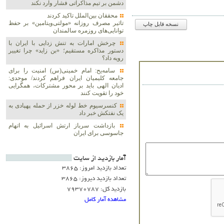
دشمن بر تیم مذاکراتی فشار وارد نکند
محققان بین‌الملل تاکید کردند
تاثیر مصرف روزانه «مولتی‌ویتامین» بر حفظ
نسخه قابل چاپ
توانایی‌های روزمره سالمندان
چرخش امارات به تنش زدایی با ایران با
دستور مذاکره مستقیم؛ «بن زاید» چرا تغییر
رویه داد؟
سامه‌یح: امام خمینی(س) امنیت را برای
جامعه کلیمیان ایران فراهم کردند/ موحدی:
ادیان الهی باید بر محور مشترکات، همگرایی
خود را تقویت کنند
کنسرسیوم خط لوله خزر از حمله پهپادی به
یک نفتکش خبر داد
بازداشت سرباز ارتش اسرائیل به اتهام
جاسوسی برای ایران
آمار بازديد از سايت
تعداد بازدید امروز: 3865
تعداد بازدید دیروز: 3865
بازدید کل: 79370787
مشاهده آمار کامل