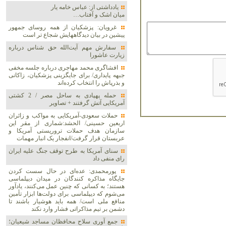
یادداشتی از: عباس خامه یار
میان اشک و آفتاب…
غرویان: پزشکیان از همه روسای جمهور
پیشین در بیان دیدگاههایش شجاع تر است
سفارش مهم آیت‌الله حق شناس درباره
زیارت عاشورا
افشاگری محمد مهاجری درباره جلسه مخفی
جبهه پایداری/ برای جایگزینی پزشکیان، زاکانی
و بذرپاش را انتخاب کرده‌اند
حمله پهپادی به ساحل مصر / 2 کشتی
آمریکایی آتش گرفتند + تصاویر
حملات سعودی-آمریکایی به مواکب و زائران
اربعین حسینی/ الحشد:شماری از مقر این
سازمان هدف حملات تروریستی آمریکا و
عربستان قرار گرفت/انفجار یک انبار مهمات
سنای آمریکا به طرح توقف جنگ علیه ایران
رای منفی داد
پورمحمدی: عده‌ای در حال سست کردن
جایگاه مذاکره کنندگان در میدان دیپلماسی
هستند؛ به کسانی که چنین عمل می‌کنند، یادآور
می‌شوم که دیپلماسی برای دولت‌ها ابزار تأمین
منافع ملی است/ همه باید هوشیار باشند تا
دشمن بر تیم مذاکراتی فشار وارد نکند
جمع آوری سلاح محافظان مساجد شیعیان؛