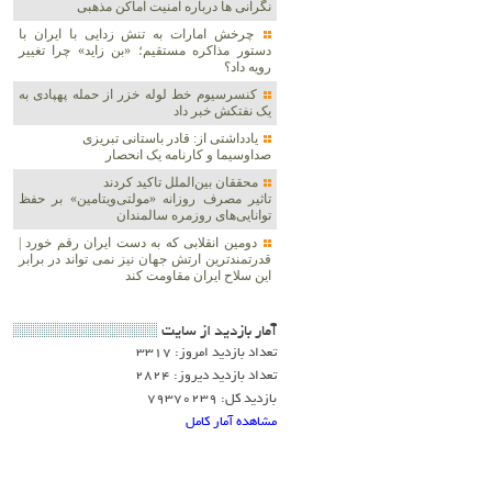
نگرانی ها درباره امنیت اماکن مذهبی
چرخش امارات به تنش زدایی با ایران با
دستور مذاکره مستقیم؛ «بن زاید» چرا تغییر
رویه داد؟
کنسرسیوم خط لوله خزر از حمله پهپادی به
یک نفتکش خبر داد
یادداشتی از: قادر باستانی تبریزی
صداوسیما و کارنامه یک انحصار
محققان بین‌الملل تاکید کردند
تاثیر مصرف روزانه «مولتی‌ویتامین» بر حفظ
توانایی‌های روزمره سالمندان
دومین انقلابی که به دست ایران رقم خورد |
قدرتمندترین ارتش جهان نیز نمی تواند در برابر
این سلاح ایران مقاومت کند
آمار بازديد از سايت
تعداد بازدید امروز: 3317
تعداد بازدید دیروز: 2824
بازدید کل: 79370239
مشاهده آمار کامل