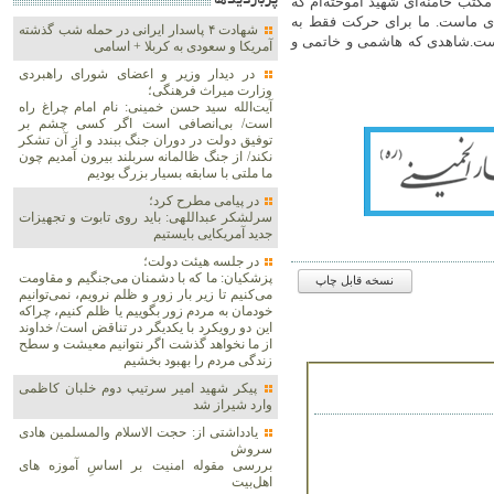
پربازديدها
تب خامنه‌ای شهید آموخته‌ام که
ی ماست. ما برای حرکت فقط به
شهادت ۴ پاسدار ایرانی در حمله شب گذشته
ماست.شاهدی که هاشمی و خاتمی و
آمریکا و سعودی به کربلا + اسامی
در دیدار وزیر و اعضای شورای راهبردی
وزارت‌ میراث فرهنگی؛
آیت‌الله سید حسن خمینی: نام امام چراغ راه
است/ بی‌انصافی است‌ اگر کسی چشم بر
توفیق دولت‌ در دوران جنگ ببندد و از آن تشکر
نکند/ از جنگ ظالمانه سربلند بیرون آمدیم چون
ما ملتی با سابقه بسیار بزرگ بودیم
در پیامی مطرح کرد؛
سرلشکر عبداللهی: باید روی تابوت و تجهیزات
جدید آمریکایی بایستیم
در جلسه هیئت دولت؛
پزشکیان: ما که با دشمنان می‌جنگیم و مقاومت
نسخه قابل چاپ
می‌کنیم تا زیر بار زور و ظلم نرویم، نمی‌توانیم
خودمان به مردم زور بگوییم یا ظلم کنیم، چراکه
این دو رویکرد با یکدیگر در تناقض است/ خداوند
از ما نخواهد گذشت اگر نتوانیم معیشت و سطح
زندگی مردم را بهبود بخشیم
پیکر شهید امیر سرتیپ دوم خلبان کاظمی
وارد شیراز شد
یادداشتی از: حجت الاسلام والمسلمین هادی
سروش
بررسی مقوله امنیت بر اساسِ آموزه های
اهل‌بیت