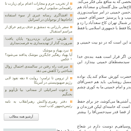
شخصی که به منافع ملی فکر می‌کند.
از تخریب حرم و مجازات اعدام برای زیارت تا
‌هایی مثل گلستان و سعدآباد هم
راهپیمایی میلیونی اربعین
دحسن خمینی در امر سیاست‌ورزی
افشاگری رسانه عبری از سوء استفاده
 و یا پرستیژ حسن‌آقای خمینی
خاخام‌ها از نوجوانان در اسرائیل
شمال تهران کاخ سعدآباد را زد و
سفر بارزانی به دمشق و حذف پرچم عراق از
یکا فقط با جمهوری اسلامی یا فقط
مراسم استقبال
ظریف: «دوران بزن‌دررو» پایان یافت/
د این است که در دو بیت خمینی و
ضرورت گذار از تهدیدمداری به فرصت‌مداری
نبرد پهپاد و موشک‌
آیا پهپاد رهگیر جایگزین موشک‌ پدافند می‌شود؟
 اگر قرار است همه بنده‌ی خدا
+ عکس
 سیدمصطفای خمینی بیندازد. این
سرعت راه رفتن در سالمندی احتمال زوال
شناختی را کاهش می دهد
ه حضرت کورش سلام کند.یک نواده
از ترومن تا ترامپ؛ روایت ۸ دهه نفوذ لابی
مبل روشنایی. باید هم حسن‌آقای
رژیم صهیونیستی در آمریکا
در و امام خمینی.ما به کوری چشم
دعوت اسرائیلی از ممدانی: بیا تل‌آویو و
بجنگیم
خی آشتی‌ها می‌کوشد، جز برای حفظ
دفتر رهبری:واکنش رهبرانقلاب به نامه
رئیس‌جمهور کذب است
ست که خامنه‌ای لیکن فرزندان و
 از قضا قدر سیدحسن‌آقا را بیشتر
آرشیو همه مطالب
وسیاهی‌م دوست دارم در شعاع