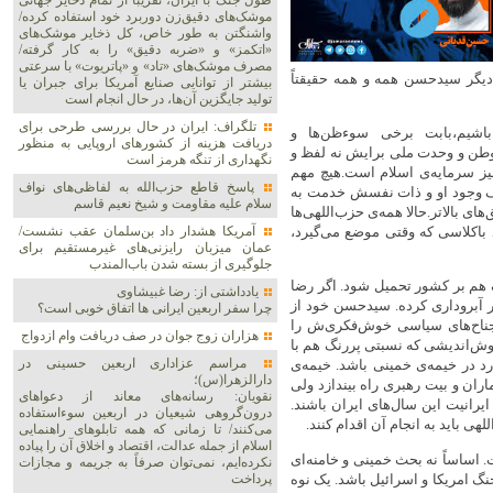
طول جنگ با ایران، تقریباً از تمام ذخایر جهانی
موشک‌های دقیق‌زن دوربرد خود استفاده کرده/
واشنگتن به طور خاص، کل ذخایر موشک‌های
«اتکمز» و «ضربه دقیق» را به کار گرفته/
مصرف موشک‌های «تاد» و «پاتریوت» با سرعتی
 دیگر سیدحسن همه و همه حقیقتاً
بیشتر از توانایی صنایع آمریکا برای جبران یا
تولید جایگزین آن‌ها، در حال انجام است
تلگراف: ایران در حال بررسی طرحی برای
اشیم،بابت برخی سوءظن‌ها و
دریافت هزینه از کشورهای اروپایی به منظور
وطن و وحدت ملی برایش نه لفظ و
نگهداری از تنگه هرمز است
یز سرمایه‌ی اسلام است.هیچ مهم
پاسخ قاطع حزب‌الله به لفاظی‌های نواف
 وجود او و ذات نفسش خدمت به
سلام علیه مقاومت و شیخ نعیم قاسم
ی بالاتر.حالا همه‌ی حزب‌اللهی‌ها
 باکلاسی که وقتی موضع می‌گیرد،
آمریکا هشدار داد بن‌سلمان عقب نشست/
عمان میزبان رایزنی‌های غیرمستقیم برای
جلوگیری از بسته شدن باب‌المندب
 هم بر کشور تحمیل شود. اگر رضا
یادداشتی از: رضا غبیشاوی
 آبروداری کرده. سیدحسن خود از
چرا سفر اربعین ایرانی ها اتفاق خوبی است؟
جناح‌های سیاسی خوش‌فکری‌ش را
هزاران زوج‌ جوان در صف دریافت وام ازدواج
 خوش‌اندیشی که نسبتی پررنگ هم با
مراسم عزاداری اربعین حسینی در
 در خیمه‌ی خمینی باشد. خیمه‌ی
دارالزهرا(س)؛
ان و بیت رهبری راه بیندازد ولی
نقویان: رسانه‌های معاند از دعواهای
رانیت این سال‌های ایران باشند.
درون‌گروهی شیعیان در اربعین سوءاستفاده
 باید به انجام آن اقدام کنند.
می‌کنند/ تا زمانی که همه تابلوهای راهنمایی
اسلام از جمله عدالت، اقتصاد و اخلاق آن را پیاده
اساساً نه بحث خمینی و خامنه‌ای
نکرده‌ایم، نمی‌توان صرفاً به جریمه و مجازات
گ امریکا و اسرائیل باشد. یک نوه
پرداخت