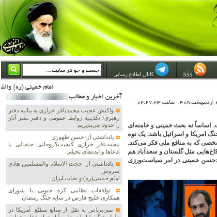
کانال اطلاع رسانی
RSS
امام خمینی (ره) والله اسلام تمامش سیاست است؛ ***** امام شهید: به گفتار امام و کردار امام اهتمام بورزید ***** امام خمینی(ره): ان شاء الله ما اندوه دلمان را در وقت مناسب با انتقام از امریکا و آل سعود برطرف خواهیم ساخت
آخرين اخبار و مطالب
واکنش عجیب محمدباقر خرازی به بیانیه دفتر
رهبری/ تکذیبیه روابط عمومی و دفتر نشر آثار
اساساً نه بحث خمینی و خامنه‌ای
را حدوثا می‌پذیریم
گ امریکا و اسرائیل باشد. یک نوه
یادداشتی از: حسن ظهوری
شخصی که به منافع ملی فکر می‌کند.
محمدباقر خرازی کیست؟روحانی جنجالی با
‌هایی مثل گلستان و سعدآباد هم
ادعاها و ایده‌های تخیلی
دحسن خمینی در امر سیاست‌ورزی
یادداشتی از: حجت الاسلام والمسلمین هادی
سروش
امام خمینی(ره) و نجات ایران
توافقات نظامی کره جنوبی با شورای
همکاری خلیج فارس در سایه جنگ رمضان
سی‌بی‌اس به نقل از منابع مطلع: آمریکا در