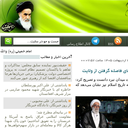
کانال اطلاع رسانی
RSS
امام خمینی (ره) والله اسلام تمامش سیاست است؛ ***** امام شهید: به گفتار امام و کردار امام اهتمام بورزید ***** امام خمینی(ره): ان شاء الله ما اندوه دلمان را در وقت مناسب با انتقام از امریکا و آل سعود برطرف خواهیم ساخت و داغ و حسر
آخرين اخبار و مطالب
حقیقت‌پور نماینده سابق مجلس: مذاکرات و
تفاهم با پاکستان تصمیم نظام است، نه پروژه
ی فاصله گرفتن از ولایت
اختصاصی دولت پزشکیان/ برخی جریان‌ها هرجا
منافعشان اقتضا کند از رهبری عبور می‌کنند
 میدان نبرد دانست و تصریح کرد:
 تاریخ اسلام نیز نشان می‌دهد که
یادداشتی از: علی اکبر پورسلطان
خاطره ای با خبرنگار شهید محمود صارمی در
مزار شریف افغانستان
یادداشتی از: علی محبوبی -
از روز خبرنگار، تا دادگاه خبرنگار
در بیانیه‌ای مطرح شد؛
مقاومت اسلامی عراق: پاسخ به آمریکا و
عربستان را به تعویق انداختیم/ خون پاک شهدا
هرگز کالا و معامله‌ای در بازار سهم‌خواهی‌ها و