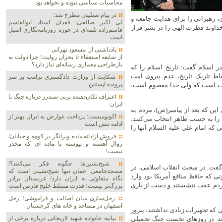
محاسبات سیاسی نبوده و نخواهد بود
در پیام تسلیتی مطرح شد؛
 رهبرانی را برای هدایت جامعه و
لی اکبر صالحی: فقدان استاد ابوالقاسم
خداوند فطرت الهی را در بشر قرار
قاسم‌زاده ثلمه‌ای در حوزه روزنامه‌نگاری اصیل
است
یادداشتی از: مسعود تهرانی
از شایعه استعفاء تا بحران روایت؛ چرا دولت به
بازطراحی معماری رسانه‌ای نیاز دارد؟
در اسلام گفت: تاریخ اسلام را که
قاط تاریک تاریخ، عدم پیروی امت
شکایت از وزارت دادگستری ترامپ بر سر
پرونده اپستین
رست است که ولی خدا معصوم است،
اعتراف تکان‌دهنده برنی سندرز درباره جنگ با
ایران
این که بعد از پیامبر(ص)، مردم به
اکونومیست: پرداخت عوارض به ایران بهتر از
ن را به حسب ظاهر انتخاب می‌کنند،
ادامه تنش است
 که امام علی علیه السلام آنها را
فروش آزادانه ماده ویرانگر در کوچه و خیابان/
زوال آهسته و پیوسته با ماده ای که مخدر
نیست!
شیخ‌نشین‌ها چگونه فکر می‌کنند؟/
گفت: در مبحث انقلاب اسلامی، در
مسجدجامعی: عمان تنها شیخ‌نشینی است که
غوتی که حافظ منافع آمریکا بود وارد
نگاه متفاوتی به ایران دارد/ عربستان برادر
ردم عقب ننشستند و دست از یاری
بزرگ‌تر نیست؛ قدرت مسلط خلیج فارس است
رحل‌سازی میان اصالت و فراموشی؛ رحل
اصفهان در مساجد و خانه های گرجستان
ی که تجهیزات زیادی نداشتند، پیروز
بیانیه خانواده شهید لاریجانی درباره برخی از
دند. در روزهای نخست جنگ تحمیلی