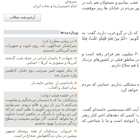
سروش
ه عقب بمانیم و مسئولان هم باید در
امام خمینی(ره) و نجات ایران
ور مردم در خیابان ها رمز موفقیت
آرشیو همه مطالب
پربازديدها
که دل در گرو غرب دارند، گفت: به
ِنْ فِئَةٍ قَلِیلَةٍ غَلَبَتْ فِئَةً
در پیامی مطرح کرد؛
سرلشکر عبداللهی: باید روی تابوت و تجهیزات
جدید آمریکایی بایستیم
حجت‌الاسلام والمسلمین فرخ‌فال افزود: امروز سربازان «جان‌فدا» از ۳۰ میلیون نفر فراتر رفته است و
شهادت ۴ پاسدار ایرانی در حمله شب گذشته
ن در مناطق قبلی در کشورهای نزدیک
آمریکا و سعودی به کربلا + اسامی
ا هم سلاح داریم.
پیکر شهید امیر سرتیپ دوم خلبان کاظمی
وارد شیراز شد
یادداشتی از: عباس خامه یار
 مشکلی نداریم. حمایتی که مردم
میان اشک و آفتاب…
 خواهد کرد.
در جلسه هیئت دولت؛
پزشکیان: ما که با دشمنان می‌جنگیم و مقاومت
می‌کنیم تا زیر بار زور و ظلم نرویم، نمی‌توانیم
آیت الله سیدمجتبی خامنه‌ای گفت:
خودمان به مردم زور بگوییم یا ظلم کنیم، چراکه
این دو رویکرد با یکدیگر در تناقض است/ خداوند
 کسی که دهه‌های اخیر کنار رهبر
از ما نخواهد گذشت اگر نتوانیم معیشت و سطح
 آموخته است و ما با شناختی که
زندگی مردم را بهبود بخشیم
غرویان: پزشکیان از همه روسای جمهور
پیشین در بیان دیدگاههایش شجاع تر است