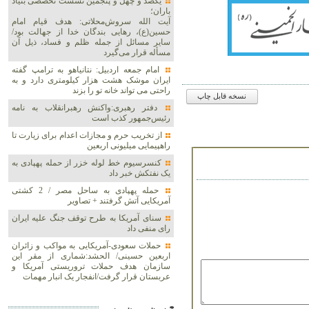
یکصد و چهل و پنجمین نشست تخصصی بنیاد
باران؛
آیت الله سروش‌محلاتی: هدف قیام امام
حسین(ع)، رهایی بندگان خدا از جهالت بود/
سایر مسائل از جمله ظلم و فساد، ذیل آن
مسأله قرار می‌گیرد
امام جمعه اردبیل: نتانیاهو به ترامپ گفته
ایران موشک هشت هزار کیلومتری دارد و به
راحتی می تواند خانه تو را بزند
نسخه قابل چاپ
دفتر رهبری:واکنش رهبرانقلاب به نامه
رئیس‌جمهور کذب است
از تخریب حرم و مجازات اعدام برای زیارت تا
راهپیمایی میلیونی اربعین
کنسرسیوم خط لوله خزر از حمله پهپادی به
یک نفتکش خبر داد
حمله پهپادی به ساحل مصر / 2 کشتی
آمریکایی آتش گرفتند + تصاویر
سنای آمریکا به طرح توقف جنگ علیه ایران
رای منفی داد
حملات سعودی-آمریکایی به مواکب و زائران
اربعین حسینی/ الحشد:شماری از مقر این
سازمان هدف حملات تروریستی آمریکا و
عربستان قرار گرفت/انفجار یک انبار مهمات