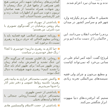
گمانه‌زنی‌های رسانه‌ای/ شهید دکتر مرتضی هیچ
ند و به میدان نبرد اعزام شدند.
تلفن همراهی از ماهها قبل از جنگ رمضان تا
روز شهادت همراه نداشتند/ از همه صاحبان
تریبون دعوت می‌کنیم از اظهارات شتاب زده و
غیر کارشناسی شدیداً اجتناب کنند
مسئول دبیرخانه شورای عالی حوزه‌های علمیه ادامه داد: در زمان جنگ تحمیلی ۸ ساله، مردم یکپارچه وارد
 شهر قم و سراسر کشور در میدان
یادداشتی از: مهرداد خدیر
پیام روشن پزشکیان در گفت‌و‌گوی تصویری با
مرد نامرئی: من هستم!
مردم را صاحب انقلاب می‌دانند، این
روزنامه جمهوری اسلامی: قوه قضاییه باید با
 و با گذشت ۴۷ سال ما یک وجب از خاکمان را از دست نداده ایم و در
روحانی معلوم الحالی که حرف دروغ به رهبری
نسبت داد برخورد کند
«ما کاری به رهبری نداریم»؛ خودسری تا کجا؟
/ زنگ خطر خودسری در سیاست
لی(ع) گفت: آنچه کمر امام علی در
روحانی: یک اقلیتی هستند که می‌گویند «اگر
این جنگ تشدید و گسترش بیابد، امام زمان
سانی بی‌خرد که نمی‌تواند کیاست
زودتر ظهور می‌کند! برای ظهور امام باید جنگ
را تشدید کنیم»/ رهبری شهید هیچ‌وقت به دنبال
جنگ نبودند
م و مطیع بی‌چون و چرای ولی فقیه
سه‌های بین‌المللی تجربه زیادی
واکنش عجیب محمدباقر خرازی به بیانیه دفتر
رهبری/ تکذیبیه روابط عمومی و دفتر نشر آثار
را حدوثا می‌پذیریم
یادداشتی از: حسن ظهوری
محمدباقر خرازی کیست؟روحانی جنجالی با
ستیم که ابرقدرت‌های دنیا مبهوت
ادعاها و ایده‌های تخیلی
ابراز شگفتی می‌کنند.
یادداشتی از: حجت الاسلام والمسلمین هادی