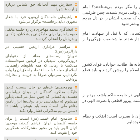
سفارش مهم آیت‌الله حق شناس درباره
 را مگر مردم می‌شناختند؟ امام
زیارت عاشورا
ی وقتی مردم شنیدند چنین ظرفیتی
راهپیمایی جاماندگان اربعین، فردا با شعار
ت که محبت ایشان را در دل مردم
محوری «باید برخاست» برگزار می‌شود
بیشتر شود.
افشاگری محمد مهاجری درباره جلسه مخفی
سانی که تا قبل از شهادت امام
جبهه پایداری/ برای جایگزینی پزشکیان، زاکانی
ادار شدند. ما شخصیت بزرگی را از
و بذرپاش را انتخاب کرده‌اند
مراسم عزاداری اربعین حسینی در
دارالزهرا(س)؛
نقویان: رسانه‌های معاند از دعواهای
درون‌گروهی شیعیان در اربعین سوءاستفاده
انه ها، طلاب، جوانان، قوای کشور
می‌کنند/ تا زمانی که همه تابلوهای راهنمایی
سلام را روشن کردند و باید قطع
اسلام از جمله عدالت، اقتصاد و اخلاق آن را پیاده
نکرده‌ایم، نمی‌توان صرفاً به جریمه و مجازات
پرداخت
پورمحمدی: عده‌ای در حال سست کردن
جایگاه مذاکره کنندگان در میدان دیپلماسی
هی در جامعه حاکم باشد، مردم از
هستند؛ به کسانی که چنین عمل می‌کنند، یادآور
ند، پیروز قطعی با نصرت الهی در
می‌شوم که دیپلماسی برای دولت‌ها ابزار تأمین
منافع ملی است/ همه باید هوشیار باشند تا
دشمن بر تیم مذاکراتی فشار وارد نکند
ران با بصیرت است؛ انقلاب و نظام
سامه‌یح: امام خمینی(س) امنیت را برای
ده‌ایم.
جامعه کلیمیان ایران فراهم کردند/ موحدی:
ادیان الهی باید بر محور مشترکات، همگرایی
خود را تقویت کنند