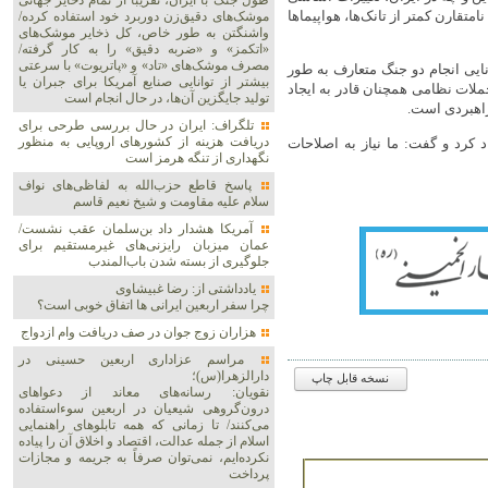
طول جنگ با ایران، تقریباً از تمام ذخایر جهانی
متقارن کمتر از تانک‌ها، هواپیماها
موشک‌های دقیق‌زن دوربرد خود استفاده کرده/
واشنگتن به طور خاص، کل ذخایر موشک‌های
«اتکمز» و «ضربه دقیق» را به کار گرفته/
مصرف موشک‌های «تاد» و «پاتریوت» با سرعتی
نایی انجام دو جنگ متعارف به طور
بیشتر از توانایی صنایع آمریکا برای جبران یا
ات نظامی همچنان قادر به ایجاد
تولید جایگزین آن‌ها، در حال انجام است
راهبردی است.
تلگراف: ایران در حال بررسی طرحی برای
دریافت هزینه از کشورهای اروپایی به منظور
د کرد و گفت: ما نیاز به اصلاحات
نگهداری از تنگه هرمز است
پاسخ قاطع حزب‌الله به لفاظی‌های نواف
سلام علیه مقاومت و شیخ نعیم قاسم
آمریکا هشدار داد بن‌سلمان عقب نشست/
عمان میزبان رایزنی‌های غیرمستقیم برای
جلوگیری از بسته شدن باب‌المندب
یادداشتی از: رضا غبیشاوی
چرا سفر اربعین ایرانی ها اتفاق خوبی است؟
هزاران زوج‌ جوان در صف دریافت وام ازدواج
مراسم عزاداری اربعین حسینی در
دارالزهرا(س)؛
نسخه قابل چاپ
نقویان: رسانه‌های معاند از دعواهای
درون‌گروهی شیعیان در اربعین سوءاستفاده
می‌کنند/ تا زمانی که همه تابلوهای راهنمایی
اسلام از جمله عدالت، اقتصاد و اخلاق آن را پیاده
نکرده‌ایم، نمی‌توان صرفاً به جریمه و مجازات
پرداخت