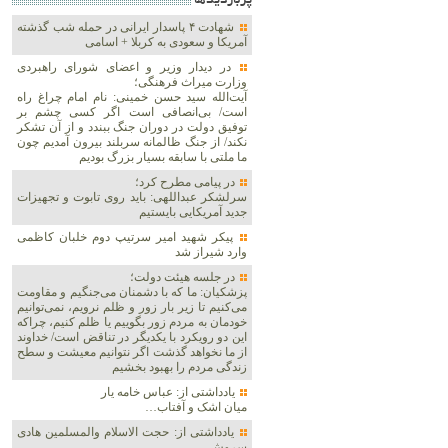
پربازديدها
شهادت ۴ پاسدار ایرانی در حمله شب گذشته
آمریکا و سعودی به کربلا + اسامی
در دیدار وزیر و اعضای شورای راهبردی
وزارت‌ میراث فرهنگی؛
آیت‌الله سید حسن خمینی: نام امام چراغ راه
است/ بی‌انصافی است‌ اگر کسی چشم بر
توفیق دولت‌ در دوران جنگ ببندد و از آن تشکر
نکند/ از جنگ ظالمانه سربلند بیرون آمدیم چون
ما ملتی با سابقه بسیار بزرگ بودیم
در پیامی مطرح کرد؛
سرلشکر عبداللهی: باید روی تابوت و تجهیزات
جدید آمریکایی بایستیم
پیکر شهید امیر سرتیپ دوم خلبان کاظمی
وارد شیراز شد
در جلسه هیئت دولت؛
پزشکیان: ما که با دشمنان می‌جنگیم و مقاومت
می‌کنیم تا زیر بار زور و ظلم نرویم، نمی‌توانیم
خودمان به مردم زور بگوییم یا ظلم کنیم، چراکه
این دو رویکرد با یکدیگر در تناقض است/ خداوند
از ما نخواهد گذشت اگر نتوانیم معیشت و سطح
زندگی مردم را بهبود بخشیم
یادداشتی از: عباس خامه یار
میان اشک و آفتاب…
یادداشتی از: حجت الاسلام والمسلمین هادی
سروش