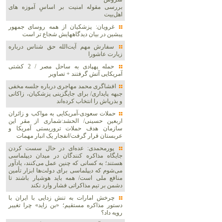
بررسی مقوله امنیت بر اساسِ آموزه های
اهل‌بیت
غرویان: پزشکیان از همه روسای جمهور
پیشین در بیان دیدگاههایش شجاع تر است
سفارش مهم آیت‌الله حق شناس درباره
زیارت عاشورا
حمله پهپادی به ساحل مصر / 2 کشتی
آمریکایی آتش گرفتند + تصاویر
افشاگری محمد مهاجری درباره جلسه مخفی
جبهه پایداری/ برای جایگزینی پزشکیان، زاکانی
و بذرپاش را انتخاب کرده‌اند
حملات سعودی-آمریکایی به مواکب و زائران
اربعین حسینی/ الحشد:شماری از مقر این
سازمان هدف حملات تروریستی آمریکا و
عربستان قرار گرفت/انفجار یک انبار مهمات
پورمحمدی: عده‌ای در حال سست کردن
جایگاه مذاکره کنندگان در میدان دیپلماسی
هستند؛ به کسانی که چنین عمل می‌کنند، یادآور
می‌شوم که دیپلماسی برای دولت‌ها ابزار تأمین
منافع ملی است/ همه باید هوشیار باشند تا
دشمن بر تیم مذاکراتی فشار وارد نکند
چرخش امارات به تنش زدایی با ایران با
دستور مذاکره مستقیم؛ «بن زاید» چرا تغییر
رویه داد؟