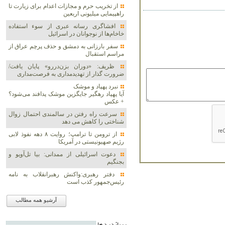
از تخریب حرم و مجازات اعدام برای زیارت تا
راهپیمایی میلیونی اربعین
افشاگری رسانه عبری از سوء استفاده
خاخام‌ها از نوجوانان در اسرائیل
سفر بارزانی به دمشق و حذف پرچم عراق از
مراسم استقبال
ظریف: «دوران بزن‌دررو» پایان یافت/
ضرورت گذار از تهدیدمداری به فرصت‌مداری
نبرد پهپاد و موشک‌
آیا پهپاد رهگیر جایگزین موشک‌ پدافند می‌شود؟
+ عکس
سرعت راه رفتن در سالمندی احتمال زوال
شناختی را کاهش می دهد
از ترومن تا ترامپ؛ روایت ۸ دهه نفوذ لابی
رژیم صهیونیستی در آمریکا
دعوت اسرائیلی از ممدانی: بیا تل‌آویو و
بجنگیم
دفتر رهبری:واکنش رهبرانقلاب به نامه
رئیس‌جمهور کذب است
آرشیو همه مطالب