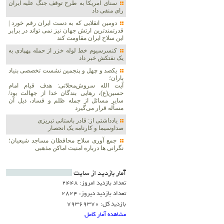
سنای آمریکا به طرح توقف جنگ علیه ایران
رای منفی داد
دومین انقلابی که به دست ایران رقم خورد |
قدرتمندترین ارتش جهان نیز نمی تواند در برابر
این سلاح ایران مقاومت کند
کنسرسیوم خط لوله خزر از حمله پهپادی به
یک نفتکش خبر داد
یکصد و چهل و پنجمین نشست تخصصی بنیاد
باران؛
آیت الله سروش‌محلاتی: هدف قیام امام
حسین(ع)، رهایی بندگان خدا از جهالت بود/
سایر مسائل از جمله ظلم و فساد، ذیل آن
مسأله قرار می‌گیرد
یادداشتی از: قادر باستانی تبریزی
صداوسیما و کارنامه یک انحصار
جمع آوری سلاح محافظان مساجد شیعیان؛
نگرانی ها درباره امنیت اماکن مذهبی
آمار بازديد از سايت
تعداد بازدید امروز: 2448
تعداد بازدید دیروز: 2824
بازدید کل: 79369370
مشاهده آمار کامل