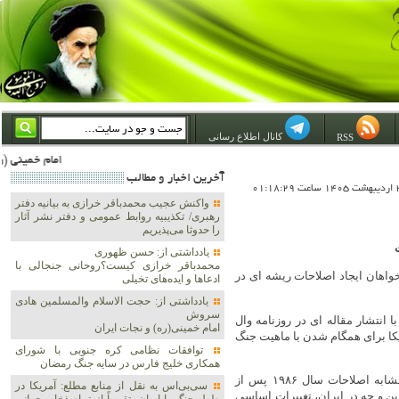
کانال اطلاع رسانی
RSS
امام خمینی (ره) والله اسلام تمامش سیاست است؛ ***** امام شهید: به گفتار امام و کردار امام اهتمام بورزید ***** امام خمینی(ره): ان شاء 
آخرين اخبار و مطالب
واکنش عجیب محمدباقر خرازی به بیانیه دفتر
رهبری/ تکذیبیه روابط عمومی و دفتر نشر آثار
را حدوثا می‌پذیریم
یادداشتی از: حسن ظهوری
محمدباقر خرازی کیست؟روحانی جنجالی با
واهان ایجاد اصلاحات ریشه ای در
ادعاها و ایده‌های تخیلی
یادداشتی از: حجت الاسلام والمسلمین هادی
سروش
نتشار مقاله ای در روزنامه وال
امام خمینی(ره) و نجات ایران
یکا برای همگام شدن با ماهیت جنگ
توافقات نظامی کره جنوبی با شورای
همکاری خلیج فارس در سایه جنگ رمضان
در این مقاله آمده است، ارتش آمریکا امروز نیز به یک انقلاب دوم مشابه اصلاحات سال ۱۹۸۶ پس از
سی‌بی‌اس به نقل از منابع مطلع: آمریکا در
ین و چه در ایران، تغییرات اساسی