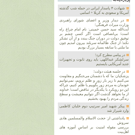
پربازديدها
شهادت ۴ پاسدار ایرانی در حمله شب گذشته
آمریکا و سعودی به کربلا + اسامی
در دیدار وزیر و اعضای شورای راهبردی
وزارت‌ میراث فرهنگی؛
آیت‌الله سید حسن خمینی: نام امام چراغ راه
است/ بی‌انصافی است‌ اگر کسی چشم بر
توفیق دولت‌ در دوران جنگ ببندد و از آن تشکر
نکند/ از جنگ ظالمانه سربلند بیرون آمدیم چون
ما ملتی با سابقه بسیار بزرگ بودیم
در پیامی مطرح کرد؛
سرلشکر عبداللهی: باید روی تابوت و تجهیزات
جدید آمریکایی بایستیم
در جلسه هیئت دولت؛
پزشکیان: ما که با دشمنان می‌جنگیم و مقاومت
می‌کنیم تا زیر بار زور و ظلم نرویم، نمی‌توانیم
خودمان به مردم زور بگوییم یا ظلم کنیم، چراکه
این دو رویکرد با یکدیگر در تناقض است/ خداوند
از ما نخواهد گذشت اگر نتوانیم معیشت و سطح
زندگی مردم را بهبود بخشیم
پیکر شهید امیر سرتیپ دوم خلبان کاظمی
وارد شیراز شد
یادداشتی از: حجت الاسلام والمسلمین هادی
سروش
بررسی مقوله امنیت بر اساسِ آموزه های
اهل‌بیت