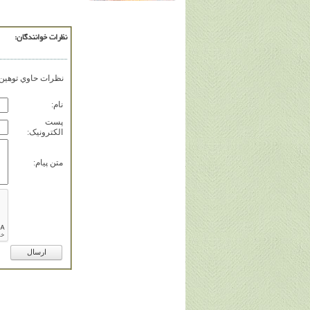
نظرات خوانندگان:
نظرات حاوي توهين، 
نام:
پست
الکترونيک:
متن پيام: