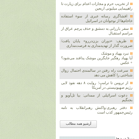
از تخریب حرم و مجازات اعدام برای زیارت تا
راهپیمایی میلیونی اربعین
افشاگری رسانه عبری از سوء استفاده
خاخام‌ها از نوجوانان در اسرائیل
سفر بارزانی به دمشق و حذف پرچم عراق از
مراسم استقبال
ظریف: «دوران بزن‌دررو» پایان یافت/
ضرورت گذار از تهدیدمداری به فرصت‌مداری
نبرد پهپاد و موشک‌
آیا پهپاد رهگیر جایگزین موشک‌ پدافند می‌شود؟
+ عکس
سرعت راه رفتن در سالمندی احتمال زوال
شناختی را کاهش می دهد
از ترومن تا ترامپ؛ روایت ۸ دهه نفوذ لابی
رژیم صهیونیستی در آمریکا
دعوت اسرائیلی از ممدانی: بیا تل‌آویو و
بجنگیم
دفتر رهبری:واکنش رهبرانقلاب به نامه
رئیس‌جمهور کذب است
آرشیو همه مطالب