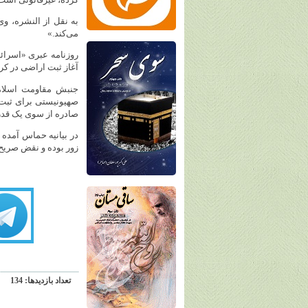
به نقل از النشره، و
می‌کند.»
روزنامه عبری «اسرائ
آغاز ثبت اراضی در کر
جنبش مقاومت اسلام
صهیونیستی برای ثبت 
صادره از سوی یک قد
در بیانیه حماس آمده
زور بوده و نقض صریح 
تعداد بازديدها: 134