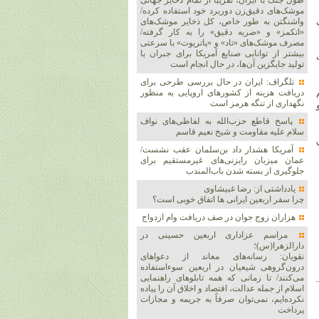
طول جنگ با ایران، تقریباً از تمام ذخایر جهانی
موشک‌های دقیق‌زن دوربرد خود استفاده کرده/
واشنگتن به طور خاص، کل ذخایر موشک‌های
«اتکمز» و «ضربه دقیق» را به کار گرفته/
مصرف موشک‌های «تاد» و «پاتریوت» با سرعتی
بیشتر از توانایی صنایع آمریکا برای جبران یا
تولید جایگزین آن‌ها، در حال انجام است
تلگراف: ایران در حال بررسی طرحی برای
دریافت هزینه از کشورهای اروپایی به منظور
نگهداری از تنگه هرمز است
پاسخ قاطع حزب‌الله به لفاظی‌های نواف
سلام علیه مقاومت و شیخ نعیم قاسم
آمریکا هشدار داد بن‌سلمان عقب نشست/
عمان میزبان رایزنی‌های غیرمستقیم برای
جلوگیری از بسته شدن باب‌المندب
یادداشتی از: رضا غبیشاوی
چرا سفر اربعین ایرانی ها اتفاق خوبی است؟
هزاران زوج‌ جوان در صف دریافت وام ازدواج
مراسم عزاداری اربعین حسینی در
دارالزهرا(س)؛
نقویان: رسانه‌های معاند از دعواهای
درون‌گروهی شیعیان در اربعین سوءاستفاده
می‌کنند/ تا زمانی که همه تابلوهای راهنمایی
اسلام از جمله عدالت، اقتصاد و اخلاق آن را پیاده
نکرده‌ایم، نمی‌توان صرفاً به جریمه و مجازات
پرداخت