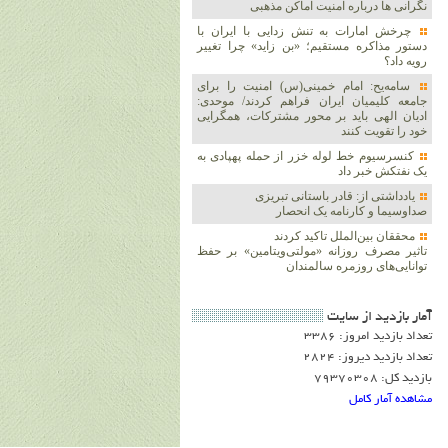
نگرانی ها درباره امنیت اماکن مذهبی
چرخش امارات به تنش زدایی با ایران با
دستور مذاکره مستقیم؛ «بن زاید» چرا تغییر
رویه داد؟
سامه‌یح: امام خمینی(س) امنیت را برای
جامعه کلیمیان ایران فراهم کردند/ موحدی:
ادیان الهی باید بر محور مشترکات، همگرایی
خود را تقویت کنند
کنسرسیوم خط لوله خزر از حمله پهپادی به
یک نفتکش خبر داد
یادداشتی از: قادر باستانی تبریزی
صداوسیما و کارنامه یک انحصار
محققان بین‌الملل تاکید کردند
تاثیر مصرف روزانه «مولتی‌ویتامین» بر حفظ
توانایی‌های روزمره سالمندان
آمار بازديد از سايت
تعداد بازدید امروز: 3386
تعداد بازدید دیروز: 2824
بازدید کل: 79370308
مشاهده آمار کامل