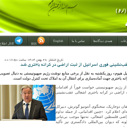
عات
همه‌ی دیدگاه‌ها
تماس با ما
English
کانال اطلاع
RSS
تاريخ انتشار: 28 بهمن 1404 ساعت 00:16:50
ب‌نشینی فوری اسرائیل از ثبت اراضی در کرانه باختری شد
یل هیوم» روز یکشنبه به نقل از برخی منابع نوشت رژیم صهیونیستی به دنبال تصویب
انه باختری جهت آماده‌سازی برای انتقال آن به املاک تحت کنترل دولت است.
ز رژیم صهیونیستی خواست فوراً از اقدامات
 اراضی در کرانه باختری اشغالی عقب‌نشینی
فان دوجاریک، سخنگوی آنتونیو گوترش، دبیرکل
‌ای اعلام کرد: «چنین اقداماتی، از جمله تداوم
ضی فلسطین اشغالی، نه‌تنها موجب بی‌ثباتی
ونه که دیوان بین‌المللی دادگستری نیز تأکید
.»