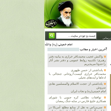
 رسانی
امام خمینی (ره) والله اسلام تمامش سیاست است؛ ***** امام شهید: به گفتار امام و کردار امام اهتمام بورزید ***** امام خمینی(ره): ان شاء الله ما اندوه دلمان را در وقت مناسب با انتقام از امریکا و آل سعود برطرف خواهیم ساخت و داغ و حسرت حلاوت این جنایت بزرگ را بر دلشان خواهیم نهاد 1367/4/29 ***** امام خمینی(رحمة الله علیه) : حکومت آل سعود، این وهابیهای پست بیخبر از خدا بسان خنجرند که همیشه از پشت در قلب مسلمانان فرو رفته‌اند 1366/5/12***** امام خمینی (ره) شهادت در راه خدا مسئله ای نیست که بشود با پیروزی در صحنه های نبرد مقایسه شود، مقام شهاد
آخرين اخبار و مطالب
واکنش عجیب محمدباقر خرازی به بیانیه دفتر
رهبری/ تکذیبیه روابط عمومی و دفتر نشر آثار
را حدوثا می‌پذیریم
یادداشتی از: حسن ظهوری
محمدباقر خرازی کیست؟روحانی جنجالی با
ادعاها و ایده‌های تخیلی
یادداشتی از: حجت الاسلام والمسلمین هادی
سروش
امام خمینی(ره) و نجات ایران
توافقات نظامی کره جنوبی با شورای
همکاری خلیج فارس در سایه جنگ رمضان
سی‌بی‌اس به نقل از منابع مطلع: آمریکا در