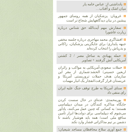
یادداشتی از: عباس خامه یار
میان اشک و آفتاب…
غرویان: پزشکیان از همه روسای جمهور
پیشین در بیان دیدگاههایش شجاع تر است
سفارش مهم آیت‌الله حق شناس درباره
زیارت عاشورا
افشاگری محمد مهاجری درباره جلسه مخفی
جبهه پایداری/ برای جایگزینی پزشکیان، زاکانی
و بذرپاش را انتخاب کرده‌اند
حمله پهپادی به ساحل مصر / 2 کشتی
آمریکایی آتش گرفتند + تصاویر
حملات سعودی-آمریکایی به مواکب و زائران
اربعین حسینی/ الحشد:شماری از مقر این
سازمان هدف حملات تروریستی آمریکا و
عربستان قرار گرفت/انفجار یک انبار مهمات
سنای آمریکا به طرح توقف جنگ علیه ایران
رای منفی داد
پورمحمدی: عده‌ای در حال سست کردن
جایگاه مذاکره کنندگان در میدان دیپلماسی
هستند؛ به کسانی که چنین عمل می‌کنند، یادآور
می‌شوم که دیپلماسی برای دولت‌ها ابزار تأمین
منافع ملی است/ همه باید هوشیار باشند تا
دشمن بر تیم مذاکراتی فشار وارد نکند
جمع آوری سلاح محافظان مساجد شیعیان؛