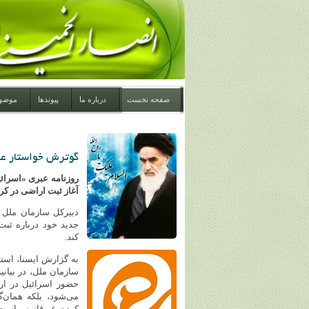
صفحه نخست
درباره ما
پیوندها
موضو
گوترش خواستار عق
روزنامه عبری «اسرائ
آغاز ثبت اراضی در کر
دبیرکل سازمان ملل ا
جدید خود درباره ثبت
کند.
به گزارش ایسنا، است
سازمان ملل، در بیانیه
حضور اسرائیل در ارا
می‌شود، بلکه همان‌گ
کرده، غیرقانونی است