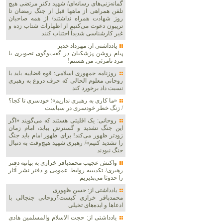
گمانه‌زنی‌های رسانه‌ای/ شهید دکتر مرتضی هیچ
تلفن همراهی از ماهها قبل از جنگ رمضان تا
روز شهادت همراه نداشتند/ از همه صاحبان
تریبون دعوت می‌کنیم از اظهارات شتاب زده و
غیر کارشناسی شدیداً اجتناب کنند
یادداشتی از: مهرداد خدیر
پیام روشن پزشکیان در گفت‌و‌گوی تصویری با
مرد نامرئی: من هستم!
روزنامه جمهوری اسلامی: قوه قضاییه باید با
روحانی معلوم الحالی که حرف دروغ به رهبری
نسبت داد برخورد کند
«ما کاری به رهبری نداریم»؛ خودسری تا کجا؟
/ زنگ خطر خودسری در سیاست
روحانی: یک اقلیتی هستند که می‌گویند «اگر
این جنگ تشدید و گسترش بیابد، امام زمان
زودتر ظهور می‌کند! برای ظهور امام باید جنگ
را تشدید کنیم»/ رهبری شهید هیچ‌وقت به دنبال
جنگ نبودند
واکنش عجیب محمدباقر خرازی به بیانیه دفتر
رهبری/ تکذیبیه روابط عمومی و دفتر نشر آثار
را حدوثا می‌پذیریم
یادداشتی از: حسن ظهوری
محمدباقر خرازی کیست؟روحانی جنجالی با
ادعاها و ایده‌های تخیلی
یادداشتی از: حجت الاسلام والمسلمین هادی