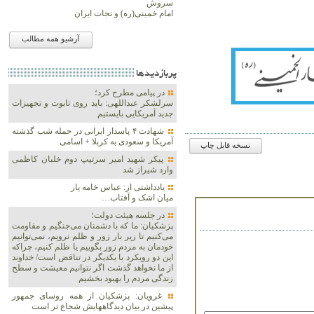
سروش
امام خمینی(ره) و نجات ایران
آرشیو همه مطالب
پربازديدها
در پیامی مطرح کرد؛
سرلشکر عبداللهی: باید روی تابوت و تجهیزات
جدید آمریکایی بایستیم
شهادت ۴ پاسدار ایرانی در حمله شب گذشته
آمریکا و سعودی به کربلا + اسامی
نسخه قابل چاپ
پیکر شهید امیر سرتیپ دوم خلبان کاظمی
وارد شیراز شد
یادداشتی از: عباس خامه یار
میان اشک و آفتاب…
در جلسه هیئت دولت؛
پزشکیان: ما که با دشمنان می‌جنگیم و مقاومت
می‌کنیم تا زیر بار زور و ظلم نرویم، نمی‌توانیم
خودمان به مردم زور بگوییم یا ظلم کنیم، چراکه
این دو رویکرد با یکدیگر در تناقض است/ خداوند
از ما نخواهد گذشت اگر نتوانیم معیشت و سطح
زندگی مردم را بهبود بخشیم
غرویان: پزشکیان از همه روسای جمهور
پیشین در بیان دیدگاههایش شجاع تر است