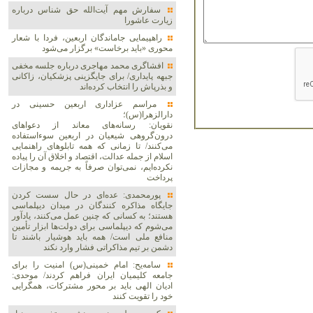
سفارش مهم آیت‌الله حق شناس درباره
زیارت عاشورا
راهپیمایی جاماندگان اربعین، فردا با شعار
محوری «باید برخاست» برگزار می‌شود
افشاگری محمد مهاجری درباره جلسه مخفی
جبهه پایداری/ برای جایگزینی پزشکیان، زاکانی
و بذرپاش را انتخاب کرده‌اند
مراسم عزاداری اربعین حسینی در
دارالزهرا(س)؛
نقویان: رسانه‌های معاند از دعواهای
درون‌گروهی شیعیان در اربعین سوءاستفاده
می‌کنند/ تا زمانی که همه تابلوهای راهنمایی
اسلام از جمله عدالت، اقتصاد و اخلاق آن را پیاده
نکرده‌ایم، نمی‌توان صرفاً به جریمه و مجازات
پرداخت
پورمحمدی: عده‌ای در حال سست کردن
جایگاه مذاکره کنندگان در میدان دیپلماسی
هستند؛ به کسانی که چنین عمل می‌کنند، یادآور
می‌شوم که دیپلماسی برای دولت‌ها ابزار تأمین
منافع ملی است/ همه باید هوشیار باشند تا
دشمن بر تیم مذاکراتی فشار وارد نکند
سامه‌یح: امام خمینی(س) امنیت را برای
جامعه کلیمیان ایران فراهم کردند/ موحدی:
ادیان الهی باید بر محور مشترکات، همگرایی
خود را تقویت کنند