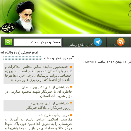
کانال اطلاع رسانی
RSS
امام خمینی (ره) والله اسلام تمامش سیاست است؛ ***** امام شهید: به گفتار امام و کردار امام اهتمام بورزید ***** امام خمینی(ره): ان شاء الله ما اندوه دلمان را در وقت مناسب با انتقام از امریکا و آل سعود برطرف خواهیم ساخت و داغ و حسرت حلاوت این جن
آخرين اخبار و مطالب
ت 18:49:10
حقیقت‌پور نماینده سابق مجلس: مذاکرات و
تفاهم با پاکستان تصمیم نظام است، نه پروژه
اختصاصی دولت پزشکیان/ برخی جریان‌ها هرجا
منافعشان اقتضا کند از رهبری عبور می‌کنند
یادداشتی از: علی اکبر پورسلطان
خاطره ای با خبرنگار شهید محمود صارمی در
مزار شریف افغانستان
یادداشتی از: علی محبوبی -
از روز خبرنگار، تا دادگاه خبرنگار
در بیانیه‌ای مطرح شد؛
مقاومت اسلامی عراق: پاسخ به آمریکا و
عربستان را به تعویق انداختیم/ خون پاک شهدا
هرگز کالا و معامله‌ای در بازار سهم‌خواهی‌ها و