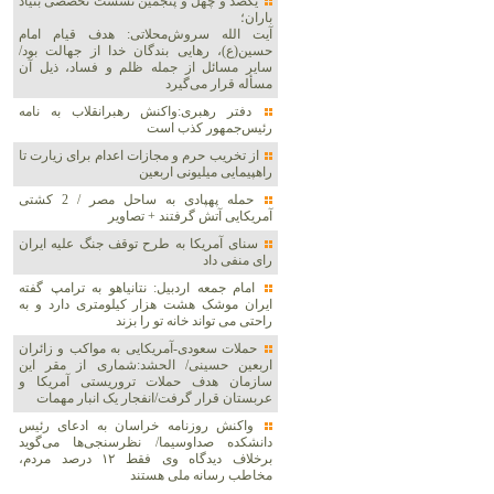
یکصد و چهل و پنجمین نشست تخصصی بنیاد
باران؛
آیت الله سروش‌محلاتی: هدف قیام امام
حسین(ع)، رهایی بندگان خدا از جهالت بود/
سایر مسائل از جمله ظلم و فساد، ذیل آن
مسأله قرار می‌گیرد
دفتر رهبری:واکنش رهبرانقلاب به نامه
رئیس‌جمهور کذب است
از تخریب حرم و مجازات اعدام برای زیارت تا
راهپیمایی میلیونی اربعین
حمله پهپادی به ساحل مصر / 2 کشتی
آمریکایی آتش گرفتند + تصاویر
سنای آمریکا به طرح توقف جنگ علیه ایران
رای منفی داد
امام جمعه اردبیل: نتانیاهو به ترامپ گفته
ایران موشک هشت هزار کیلومتری دارد و به
راحتی می تواند خانه تو را بزند
حملات سعودی-آمریکایی به مواکب و زائران
اربعین حسینی/ الحشد:شماری از مقر این
سازمان هدف حملات تروریستی آمریکا و
عربستان قرار گرفت/انفجار یک انبار مهمات
واکنش روزنامه خراسان به ادعای رئیس
دانشکده صداوسیما/ نظرسنجی‌ها می‌گوید
برخلاف دیدگاه وی فقط ۱۲ درصد مردم،
مخاطب رسانه ملی هستند