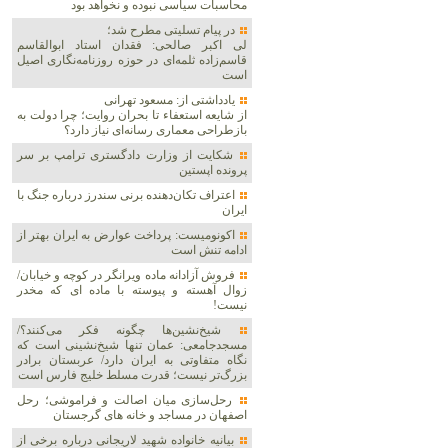
محاسبات سیاسی نبوده و نخواهد بود
در پیام تسلیتی مطرح شد؛
لی اکبر صالحی: فقدان استاد ابوالقاسم
قاسم‌زاده ثلمه‌ای در حوزه روزنامه‌نگاری اصیل
است
یادداشتی از: مسعود تهرانی
از شایعه استعفاء تا بحران روایت؛ چرا دولت به
بازطراحی معماری رسانه‌ای نیاز دارد؟
شکایت از وزارت دادگستری ترامپ بر سر
پرونده اپستین
اعتراف تکان‌دهنده برنی سندرز درباره جنگ با
ایران
اکونومیست: پرداخت عوارض به ایران بهتر از
ادامه تنش است
فروش آزادانه ماده ویرانگر در کوچه و خیابان/
زوال آهسته و پیوسته با ماده ای که مخدر
نیست!
شیخ‌نشین‌ها چگونه فکر می‌کنند؟/
مسجدجامعی: عمان تنها شیخ‌نشینی است که
نگاه متفاوتی به ایران دارد/ عربستان برادر
بزرگ‌تر نیست؛ قدرت مسلط خلیج فارس است
رحل‌سازی میان اصالت و فراموشی؛ رحل
اصفهان در مساجد و خانه های گرجستان
بیانیه خانواده شهید لاریجانی درباره برخی از