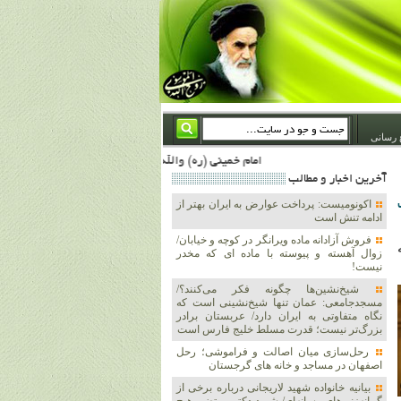
 رسانی
امام خمینی (ره) والله اسلام تمامش سیاست است؛ ***** امام شهید: به گفتار امام و کردار امام اهتمام بورزید ***** امام خمینی(ره): ان شاء الله ما اندوه دلمان را در وقت مناسب با انتقام از امریکا و آل سعود برطرف خواهیم ساخت و داغ و حسرت حلاوت این جنایت بزرگ را بر دلشان خواهیم نهاد 1367/4/29 ***** امام خمینی(رحمة الله علیه) : حکومت آل سعود، این وهابیهای پست بیخبر از خدا بسان خنجرند که همیشه از پشت در قلب مسلمانان فرو رفته‌اند 1366/5/12***** امام خمینی (ره) شهادت در راه خدا مسئله ای نیست که بشود با پیروزی در صحنه های نبرد مقایسه شود، مقام شها
آخرين اخبار و مطالب
اکونومیست: پرداخت عوارض به ایران بهتر از
ادامه تنش است
فروش آزادانه ماده ویرانگر در کوچه و خیابان/
زوال آهسته و پیوسته با ماده ای که مخدر
نیست!
شیخ‌نشین‌ها چگونه فکر می‌کنند؟/
مسجدجامعی: عمان تنها شیخ‌نشینی است که
نگاه متفاوتی به ایران دارد/ عربستان برادر
بزرگ‌تر نیست؛ قدرت مسلط خلیج فارس است
رحل‌سازی میان اصالت و فراموشی؛ رحل
اصفهان در مساجد و خانه های گرجستان
بیانیه خانواده شهید لاریجانی درباره برخی از