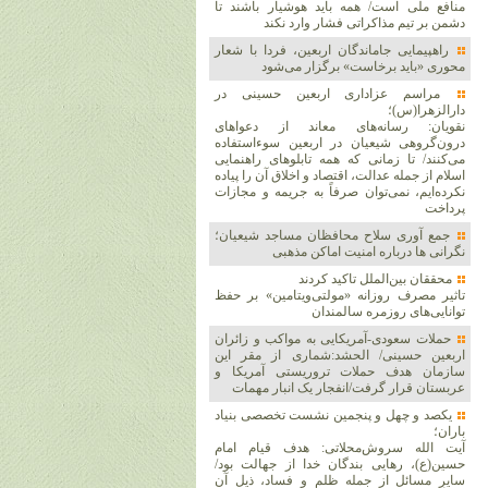
منافع ملی است/ همه باید هوشیار باشند تا
دشمن بر تیم مذاکراتی فشار وارد نکند
راهپیمایی جاماندگان اربعین، فردا با شعار
محوری «باید برخاست» برگزار می‌شود
مراسم عزاداری اربعین حسینی در
دارالزهرا(س)؛
نقویان: رسانه‌های معاند از دعواهای
درون‌گروهی شیعیان در اربعین سوءاستفاده
می‌کنند/ تا زمانی که همه تابلوهای راهنمایی
اسلام از جمله عدالت، اقتصاد و اخلاق آن را پیاده
نکرده‌ایم، نمی‌توان صرفاً به جریمه و مجازات
پرداخت
جمع آوری سلاح محافظان مساجد شیعیان؛
نگرانی ها درباره امنیت اماکن مذهبی
محققان بین‌الملل تاکید کردند
تاثیر مصرف روزانه «مولتی‌ویتامین» بر حفظ
توانایی‌های روزمره سالمندان
حملات سعودی-آمریکایی به مواکب و زائران
اربعین حسینی/ الحشد:شماری از مقر این
سازمان هدف حملات تروریستی آمریکا و
عربستان قرار گرفت/انفجار یک انبار مهمات
یکصد و چهل و پنجمین نشست تخصصی بنیاد
باران؛
آیت الله سروش‌محلاتی: هدف قیام امام
حسین(ع)، رهایی بندگان خدا از جهالت بود/
سایر مسائل از جمله ظلم و فساد، ذیل آن