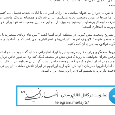
انجی تحمیل نمی‌کند، اما نسبت به وضعیت
یست."
اضر، ما خود را به عنوان میانجی به ایران، اسرائیل یا ایالات متحده تحمیل نمی‌کنیم.
نها، ما صرفا در مورد وضعیت بحث می‌کنیم. ایران شریک و همسایه نزدیک ماست. ما
فت اوضاع بی‌تفاوت نیستیم. به ویژه از آنجایی که این وضعیت نه تنها برای خود
اورمیانه انفجاری است."
 تشریح وضعیت تنش کنونی در منطقه غرب آسیا گفت:" مین های زیادی منتظرند تا با
منفجر شوند." لاوروف افزود: "ایرانی‌ها و اسرائیلی‌ها می‌دانند که ما آماده‌ایم در
نه توافق، به اجرای آن کمک کنیم."
ارووا" سخنگوی وزارت خارجه روسیه نیز با ایراد اظهاراتی مشابه گفته بود مسکو آماده
ین بحران بخواهند، به روند کاهش تنش در منطقه کمک کند. وی به طور خاص درباره
 شده در ایران اشاره کرد و گفت روسیه حاضر است اگر ایران بخواهد، در انتقال این
، اما زاخارووا همزمان تاکید کرد نگهداری اورانیوم در ایران ناقض معاهده "ان پی تی"
حیت دار درباره تصمیم گیری در این زمینه ایران است.