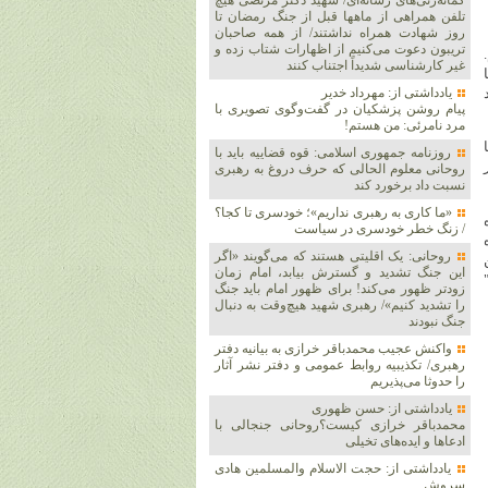
گمانه‌زنی‌های رسانه‌ای/ شهید دکتر مرتضی هیچ
تلفن همراهی از ماهها قبل از جنگ رمضان تا
روز شهادت همراه نداشتند/ از همه صاحبان
تریبون دعوت می‌کنیم از اظهارات شتاب زده و
غیر کارشناسی شدیداً اجتناب کنند
یادداشتی از: مهرداد خدیر
پیام روشن پزشکیان در گفت‌و‌گوی تصویری با
مرد نامرئی: من هستم!
روزنامه جمهوری اسلامی: قوه قضاییه باید با
روحانی معلوم الحالی که حرف دروغ به رهبری
نسبت داد برخورد کند
«ما کاری به رهبری نداریم»؛ خودسری تا کجا؟
/ زنگ خطر خودسری در سیاست
روحانی: یک اقلیتی هستند که می‌گویند «اگر
این جنگ تشدید و گسترش بیابد، امام زمان
زودتر ظهور می‌کند! برای ظهور امام باید جنگ
را تشدید کنیم»/ رهبری شهید هیچ‌وقت به دنبال
جنگ نبودند
واکنش عجیب محمدباقر خرازی به بیانیه دفتر
رهبری/ تکذیبیه روابط عمومی و دفتر نشر آثار
را حدوثا می‌پذیریم
یادداشتی از: حسن ظهوری
محمدباقر خرازی کیست؟روحانی جنجالی با
ادعاها و ایده‌های تخیلی
یادداشتی از: حجت الاسلام والمسلمین هادی
سروش