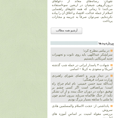
نقویان: رسانه‌های معاند از دعواهای
درون‌گروهی شیعیان در اربعین سوءاستفاده
می‌کنند/ تا زمانی که همه تابلوهای راهنمایی
اسلام از جمله عدالت، اقتصاد و اخلاق آن را پیاده
نکرده‌ایم، نمی‌توان صرفاً به جریمه و مجازات
پرداخت
آرشیو همه مطالب
پربازديدها
در پیامی مطرح کرد؛
سرلشکر عبداللهی: باید روی تابوت و تجهیزات
جدید آمریکایی بایستیم
شهادت ۴ پاسدار ایرانی در حمله شب گذشته
آمریکا و سعودی به کربلا + اسامی
در دیدار وزیر و اعضای شورای راهبردی
وزارت‌ میراث فرهنگی؛
آیت‌الله سید حسن خمینی: نام امام چراغ راه
است/ بی‌انصافی است‌ اگر کسی چشم بر
توفیق دولت‌ در دوران جنگ ببندد و از آن تشکر
نکند/ از جنگ ظالمانه سربلند بیرون آمدیم چون
ما ملتی با سابقه بسیار بزرگ بودیم
یادداشتی از: حجت الاسلام والمسلمین هادی
سروش
بررسی مقوله امنیت بر اساسِ آموزه های
اهل‌بیت