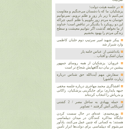
در جلسه هیئت دولت؛
پزشکیان: ما که با دشمنان می‌جنگیم و مقاومت
می‌کنیم تا زیر بار زور و ظلم نرویم، نمی‌توانیم
خودمان به مردم زور بگوییم یا ظلم کنیم، چراکه
این دو رویکرد با یکدیگر در تناقض است/ خداوند
از ما نخواهد گذشت اگر نتوانیم معیشت و سطح
زندگی مردم را بهبود بخشیم
پیکر شهید امیر سرتیپ دوم خلبان کاظمی
وارد شیراز شد
یادداشتی از: عباس خامه یار
میان اشک و آفتاب…
غرویان: پزشکیان از همه روسای جمهور
پیشین در بیان دیدگاههایش شجاع تر است
سفارش مهم آیت‌الله حق شناس درباره
زیارت عاشورا
افشاگری محمد مهاجری درباره جلسه مخفی
جبهه پایداری/ برای جایگزینی پزشکیان، زاکانی
و بذرپاش را انتخاب کرده‌اند
حمله پهپادی به ساحل مصر / 2 کشتی
آمریکایی آتش گرفتند + تصاویر
پورمحمدی: عده‌ای در حال سست کردن
جایگاه مذاکره کنندگان در میدان دیپلماسی
هستند؛ به کسانی که چنین عمل می‌کنند، یادآور
می‌شوم که دیپلماسی برای دولت‌ها ابزار تأمین