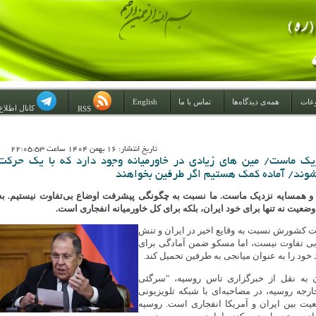
عات
همه‌ی دیدگاه‌ها
تماس با ما
English
کانال اطلاع
RSS
تاريخ انتشار: 16 بهمن 1404 ساعت 22:05:53
یک ماست/ مین های زیادی در خاورمیانه وجود دارد که با یک حرکت
شوند/ آماده کمک هستیم اگر طرفین بخواهند
و همسایه نزدیک ماست. ما نسبت به چگونگی پیشرفت اوضاع بی‌تفاوت نیستیم. به
 وضعیت نه تنها برای خود ایران، بلکه برای کل خاورمیانه انفجاری است.
ت کشورش نسبت به وقایع اخیر در ایران و تنش
بی تفاوت نیست، اما مسکو ضمن آمادگی برای
خود را به عنوان میانجی به طرفین تحمیل کند.
 به نقل از خبرگزاری تاس روسیه، "سرگئی
ارجه روسیه، در مصاحبه‌ای با شبکه تلویزیونی
ت بین ایران و آمریکا انفجاری است. روسیه