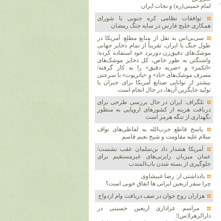
امام خمینی(ره) و نجات ایران
توافقات نظامی کره جنوبی با شورای
همکاری خلیج فارس در سایه جنگ رمضان
سی‌بی‌اس به نقل از منابع مطلع: آمریکا در
طول جنگ با ایران، تقریباً از تمام ذخایر جهانی
موشک‌های دقیق‌زن دوربرد خود استفاده کرده/
واشنگتن به طور خاص، کل ذخایر موشک‌های
«اتکمز» و «ضربه دقیق» را به کار گرفته/
مصرف موشک‌های «تاد» و «پاتریوت» با سرعتی
بیشتر از توانایی صنایع آمریکا برای جبران یا
تولید جایگزین آن‌ها، در حال انجام است
تلگراف: ایران در حال بررسی طرحی برای
دریافت هزینه از کشورهای اروپایی به منظور
نگهداری از تنگه هرمز است
پاسخ قاطع حزب‌الله به لفاظی‌های نواف
سلام علیه مقاومت و شیخ نعیم قاسم
آمریکا هشدار داد بن‌سلمان عقب نشست/
عمان میزبان رایزنی‌های غیرمستقیم برای
جلوگیری از بسته شدن باب‌المندب
یادداشتی از: رضا غبیشاوی
چرا سفر اربعین ایرانی ها اتفاق خوبی است؟
هزاران زوج‌ جوان در صف دریافت وام ازدواج
مراسم عزاداری اربعین حسینی در
دارالزهرا(س)؛