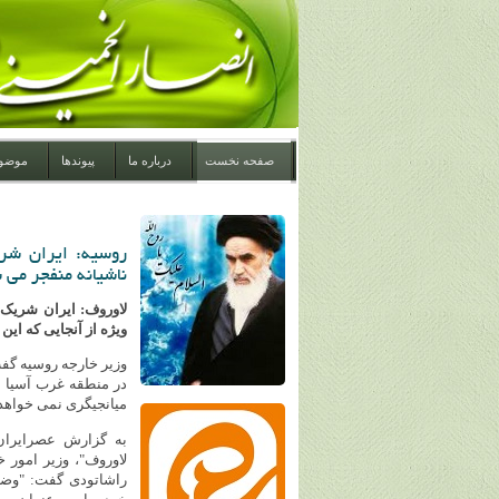
صفحه نخست
درباره ما
پیوندها
موضو
روسیه: ایران شر
ناشیانه منفجر می 
لاوروف: ایران شریک 
ویژه از آنجایی که این
وزیر خارجه روسیه گف
در منطقه غرب آسیا 
میانجیگری نمی خواهد 
به گزارش عصرایران
لاوروف"، وزیر امور خ
راشاتودی گفت: "وضعی