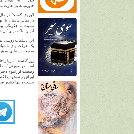
خود را به عنوان می
خاورمیانه بی‌تفاوت ن
لاوروف گفت:" در حال ح
در تماس‌هایمان با آ
نسبت به چگونگی پیشر
ایران، بلکه برای کل خ
این دیپلمات روسی در
یک حرکت پای ناشیانه 
صورت دستیابی به هرگو
روز گذشته "ماریا زاخ
است در صورتی که طرف
وضعیت اورانیوم ذخیره
اورانیوم نقش ایفا کند
نیست و تنها کشور صلا