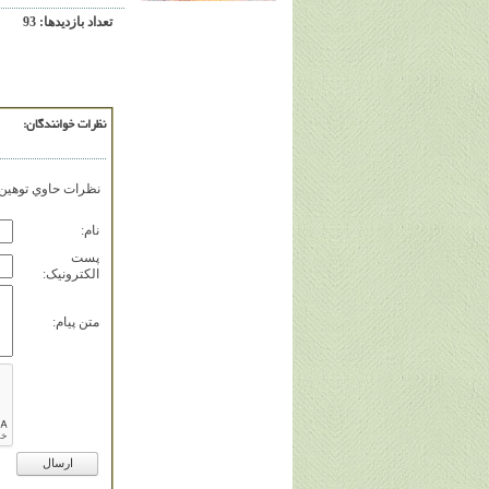
تعداد بازديدها: 93
نظرات خوانندگان:
نظرات حاوي توهين، 
نام:
پست
الکترونيک:
متن پيام: