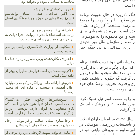
محاسبات سیاسی نبوده و نخواهد بود
ه است.
در پیام تسلیتی مطرح شد؛
لی اکبر صالحی: فقدان استاد ابوالقاسم
در اکتبر، منابع اطلاعاتی اروپایی گزارش دادند که ایران واقعاً پس از جنگ ۱۲روزه در حال تقویت برنامه
قاسم‌زاده ثلمه‌ای در حوزه روزنامه‌نگاری اصیل
ش سلاح به این حکومت را ممنوع
است
ی‌رسد. مشخصاً گزارش‌ها نشان
یادداشتی از: مسعود تهرانی
ده است. این ماده شیمیایی برای
از شایعه استعفاء تا بحران روایت؛ چرا دولت به
ست و این محموله را به موضوعی
بازطراحی معماری رسانه‌ای نیاز دارد؟
 برآمده از سازمان ملل چیز جدیدی
شکایت از وزارت دادگستری ترامپ بر سر
 برای اسرائیل در پی جنگ اخیر
پرونده اپستین
اعتراف تکان‌دهنده برنی سندرز درباره جنگ با
 درباره ظرفیت تسلیحاتی خود دست یافتند. بهنام
ایران
که ایران چگونه در حال به‌کارگیری
اکونومیست: پرداخت عوارض به ایران بهتر از
ساس هدف‌ها، موقعیت‌ها و فرمول
ادامه تنش است
یاد گرفت گه چگونه با شلیک کمتر،
فروش آزادانه ماده ویرانگر در کوچه و خیابان/
اری و قدرت تخریب موشک‌های خود
زوال آهسته و پیوسته با ماده ای که مخدر
یادی آموخته است.
نیست!
د را به سمت اسرائیل شلیک کرد.
شیخ‌نشین‌ها چگونه فکر می‌کنند؟/
موشک بالستیک میان‌برد شهاب-۳، موشک بالستیک سوخت جامد کوتاه‌برد فاتح-۱۱۰، و موشک بالستیک
مسجدجامعی: عمان تنها شیخ‌نشینی است که
نگاه متفاوتی به ایران دارد/ عربستان برادر
کار گرفت.
بزرگ‌تر نیست؛ قدرت مسلط خلیج فارس است
ایران هرگز در مورد قدرت موشکی خود رودربایستی نداشته است. تنها در سال ۲۰۲۵، سپاه پاسداران انقلاب
رحل‌سازی میان اصالت و فراموشی؛ رحل
 از تأسیسات زیرزمینی موشکی در
اصفهان در مساجد و خانه های گرجستان
 مداوم به نیروهای نیابتی خود در
بیانیه خانواده شهید لاریجانی درباره برخی از