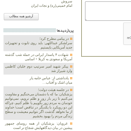
سروش
امام خمینی(ره) و نجات ایران
آرشیو همه مطالب
پربازديدها
در پیامی مطرح کرد؛
سرلشکر عبداللهی: باید روی تابوت و تجهیزات
جدید آمریکایی بایستیم
شهادت ۴ پاسدار ایرانی در حمله شب گذشته
آمریکا و سعودی به کربلا + اسامی
پیکر شهید امیر سرتیپ دوم خلبان کاظمی
وارد شیراز شد
یادداشتی از: عباس خامه یار
میان اشک و آفتاب…
در جلسه هیئت دولت؛
پزشکیان: ما که با دشمنان می‌جنگیم و مقاومت
می‌کنیم تا زیر بار زور و ظلم نرویم، نمی‌توانیم
خودمان به مردم زور بگوییم یا ظلم کنیم، چراکه
این دو رویکرد با یکدیگر در تناقض است/ خداوند
از ما نخواهد گذشت اگر نتوانیم معیشت و سطح
زندگی مردم را بهبود بخشیم
غرویان: پزشکیان از همه روسای جمهور
پیشین در بیان دیدگاههایش شجاع تر است