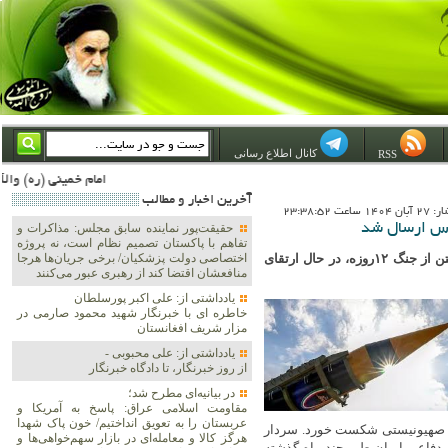
کانال اطلاع رسانی
RSS
امام خمینی (ره) والله اسلام تمامش سیاست است؛ ***** امام شهید: به گفتار امام و کردار امام اهتمام بورزید ***** امام خمینی(ره): ان شاء الله ما اندوه دلمان را در وقت مناسب با انتقام از امریکا و آل سعود برطرف خواهیم
آخرين اخبار و مطالب
اعت 23:38:52
باس ارسال شد
حقیقت‌پور نماینده سابق مجلس: مذاکرات و
تفاهم با پاکستان تصمیم نظام است، نه پروژه
کیهان : نشریه آمریکایی در گزارشی مدعی شد که ایران با درس آموختن از جنگ ۱۲روزه، در حال ارتقای
اختصاصی دولت پزشکیان/ برخی جریان‌ها هرجا
منافعشان اقتضا کند از رهبری عبور می‌کنند
یادداشتی از: علی اکبر پورسلطان
خاطره ای با خبرنگار شهید محمود صارمی در
مزار شریف افغانستان
یادداشتی از: علی محبوبی -
از روز خبرنگار، تا دادگاه خبرنگار
در بیانیه‌ای مطرح شد؛
مقاومت اسلامی عراق: پاسخ به آمریکا و
عربستان را به تعویق انداختیم/ خون پاک شهدا
یم صهیونیستی شکست خورد. سردار
هرگز کالا و معامله‌ای در بازار سهم‌خواهی‌ها و
 دفاعی ایران طی چند ماه گذشته