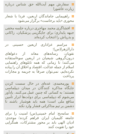
سفارش مهم آیت‌الله حق شناس درباره
زیارت عاشورا
راهپیمایی جاماندگان اربعین، فردا با شعار
محوری «باید برخاست» برگزار می‌شود
افشاگری محمد مهاجری درباره جلسه مخفی
جبهه پایداری/ برای جایگزینی پزشکیان، زاکانی
و بذرپاش را انتخاب کرده‌اند
مراسم عزاداری اربعین حسینی در
دارالزهرا(س)؛
نقویان: رسانه‌های معاند از دعواهای
درون‌گروهی شیعیان در اربعین سوءاستفاده
می‌کنند/ تا زمانی که همه تابلوهای راهنمایی
اسلام از جمله عدالت، اقتصاد و اخلاق آن را پیاده
نکرده‌ایم، نمی‌توان صرفاً به جریمه و مجازات
پرداخت
پورمحمدی: عده‌ای در حال سست کردن
جایگاه مذاکره کنندگان در میدان دیپلماسی
هستند؛ به کسانی که چنین عمل می‌کنند، یادآور
می‌شوم که دیپلماسی برای دولت‌ها ابزار تأمین
منافع ملی است/ همه باید هوشیار باشند تا
دشمن بر تیم مذاکراتی فشار وارد نکند
سامه‌یح: امام خمینی(س) امنیت را برای
جامعه کلیمیان ایران فراهم کردند/ موحدی:
ادیان الهی باید بر محور مشترکات، همگرایی
خود را تقویت کنند