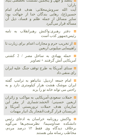
یکصد و چهل و پنجمین نشست تخصصی بنیاد
باران؛
آیت الله سروش‌محلاتی: هدف قیام امام
حسین(ع)، رهایی بندگان خدا از جهالت بود/
سایر مسائل از جمله ظلم و فساد، ذیل آن
مسأله قرار می‌گیرد
دفتر رهبری:واکنش رهبرانقلاب به نامه
رئیس‌جمهور کذب است
از تخریب حرم و مجازات اعدام برای زیارت تا
راهپیمایی میلیونی اربعین
حمله پهپادی به ساحل مصر / 2 کشتی
آمریکایی آتش گرفتند + تصاویر
سنای آمریکا به طرح توقف جنگ علیه ایران
رای منفی داد
امام جمعه اردبیل: نتانیاهو به ترامپ گفته
ایران موشک هشت هزار کیلومتری دارد و به
راحتی می تواند خانه تو را بزند
حملات سعودی-آمریکایی به مواکب و زائران
اربعین حسینی/ الحشد:شماری از مقر این
سازمان هدف حملات تروریستی آمریکا و
عربستان قرار گرفت/انفجار یک انبار مهمات
واکنش روزنامه خراسان به ادعای رئیس
دانشکده صداوسیما/ نظرسنجی‌ها می‌گوید
برخلاف دیدگاه وی فقط ۱۲ درصد مردم،
مخاطب رسانه ملی هستند