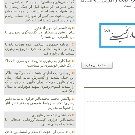
اح، بودجه و آموزش ارائه می‌دهد.
گمانه‌زنی‌های رسانه‌ای/ شهید دکتر مرتضی هیچ
ش است.
تلفن همراهی از ماهها قبل از جنگ رمضان تا
روز شهادت همراه نداشتند/ از همه صاحبان
تریبون دعوت می‌کنیم از اظهارات شتاب زده و
غیر کارشناسی شدیداً اجتناب کنند
یادداشتی از: مهرداد خدیر
پیام روشن پزشکیان در گفت‌و‌گوی تصویری با
مرد نامرئی: من هستم!
روزنامه جمهوری اسلامی: قوه قضاییه باید با
روحانی معلوم الحالی که حرف دروغ به رهبری
نسبت داد برخورد کند
«ما کاری به رهبری نداریم»؛ خودسری تا کجا؟
/ زنگ خطر خودسری در سیاست
نسخه قابل چاپ
روحانی: یک اقلیتی هستند که می‌گویند «اگر
این جنگ تشدید و گسترش بیابد، امام زمان
زودتر ظهور می‌کند! برای ظهور امام باید جنگ
را تشدید کنیم»/ رهبری شهید هیچ‌وقت به دنبال
جنگ نبودند
واکنش عجیب محمدباقر خرازی به بیانیه دفتر
رهبری/ تکذیبیه روابط عمومی و دفتر نشر آثار
را حدوثا می‌پذیریم
یادداشتی از: حسن ظهوری
محمدباقر خرازی کیست؟روحانی جنجالی با
ادعاها و ایده‌های تخیلی
یادداشتی از: حجت الاسلام والمسلمین هادی