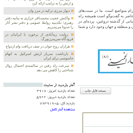
و ارتش را به ترامپ ارائه کرد
ترام متواضع است. ما در سنت‌های
دیوار مرزی ترکیه در مرز وان
ه حاضر به گفت‌وگو است همیشه راه
واکنش عجیب محمدباقر خرازی به بیانیه دفتر
انی از گذشته دروغین، پرده‌ای در
رهبری/ تکذیبیه روابط عمومی و دفتر نشر آثار
ان و منطقه و جهان وجود دارد و شما
را حدوثا می‌پذیریم
روایت زیدآبادی از برخورد با ایرانیان در
فرودگاه سن‌پترزبورگ
هزاران زوج‌ جوان در صف دریافت وام ازدواج
بازداشت سرباز ارتش اسرائیل به اتهام
جاسوسی برای ایران
سرعت راه رفتن در سالمندی احتمال زوال
شناختی را کاهش می دهد
آمار بازديد از سايت
تعداد بازدید امروز: 3918
نسخه قابل چاپ
تعداد بازدید دیروز: 5922
بازدید کل: 79391905
مشاهده آمار کامل