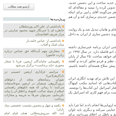
من جدید ساخت و این دشمن جدید،
آرشیو همه مطالب
دوین کرده را ببینید و مقاله‌ای که
فر می‌گویند آقای رابین برای اینکه
 دشمن جدیدی برسازی کند و آن هم
پربازديدها
یادداشتی از: علی اکبر پورسلطان
ای و هامان تبدیل شد و یک روایت
خاطره ای با خبرنگار شهید محمود صارمی در
روند دشمن سازی از ایران به داخل
مزار شریف افغانستان
یادداشتی از: عباس خامه یار
میان اشک و آفتاب…
 حتی ایران برنامه غنی‌سازی داشته
سفارش مهم آیت‌الله حق شناس درباره
باشد، نتانیاهو در سال ۱۹۹۵ اعلام کرد که ایران سه سال با ساختن بمب اتم فاصله دارد. در سال ۱۹۹۷ در
زیارت عاشورا
کنگره آمریکا اعلام کرد که پیش از پایان قرن بیستم، ایران سلاح هسته‌ای خواهد ساخت. ۲۵ سال از پایان
طنز و فردو تجاوز کردند و گفتند
راهپیمایی جاماندگان اربعین، فردا با شعار
محوری «باید برخاست» برگزار می‌شود
ه فاصله داشت. یعنی بعد از ۲۵ سال که قرار بود ۲۵ سال پیش سلاح هسته‌ای داشته باشیم،
مراسم عزاداری اربعین حسینی در
دارالزهرا(س)؛
ین تلاش برای تهدید انگاری ایران
نقویان: رسانه‌های معاند از دعواهای
اب‌هایی که اساتید مکتب کپنهاگ
درون‌گروهی شیعیان در اربعین سوءاستفاده
می‌کنند/ تا زمانی که همه تابلوهای راهنمایی
ار اسرائیل این کتاب‌ها را نوشتند.
اسلام از جمله عدالت، اقتصاد و اخلاق آن را پیاده
است برای فهم کاری که اسرائیل یک
نکرده‌ایم، نمی‌توان صرفاً به جریمه و مجازات
پرداخت
پایی‌ها انجام دادند اما چرا باید
یکصد و چهل و پنجمین نشست تخصصی بنیاد
باران؛
ایتی می‌کند و دیگری باید تاوان
آیت الله سروش‌محلاتی: هدف قیام امام
ق و باطل در اخلاق می‌دانند، برای