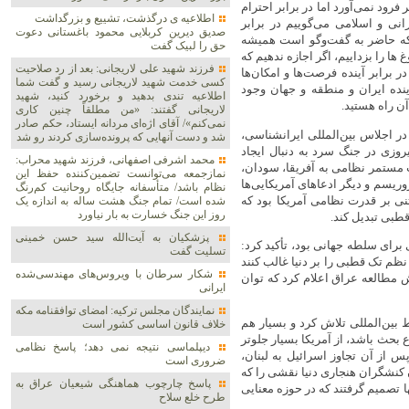
 فرود نمی‌آورد اما در برابر احترام
اطلاعیه ی درگذشت، تشییع و بزرگداشت
نی و اسلامی می‌گوییم در برابر
صدیق دیرین کربلایی محمود باغستانی دعوت
 که حاضر به گفت‌وگو است همیشه
حق را لبیک گفت
 ها را بزداییم، اگر اجازه ندهیم که
فرزند شهید علی لاریجانی: بعد از رد صلاحیت
ر برابر آینده فرصت‌ها و امکان‌ها
کسی خدمت شهید لاریجانی رسید و گفت شما
ینده ایران و منطقه و جهان وجود
اطلاعیه‌ تندی بدهید و برخورد کنید، شهید
ن راه هستید.
لاریجانی گفتند: «من مطلقاً چنین کاری
نمی‌کنم»/ آقای اژه‌ای مردانه ایستاد، حکم صادر
 اجلاس بین‌المللی ایرانشناسی،
شد و دست آنهایی که پرونده‌سازی کردند رو شد
روزی در جنگ سرد به دنبال ایجاد
محمد اشرفی اصفهانی، فرزند شهید محراب:
مستمر نظامی به آفریقا، سودان،
نمازجمعه می‌توانست تضمین‌کننده حفظ این
وریسم و دیگر ادعاهای آمریکایی‌ها
نظام باشد/ متأسفانه جایگاه روحانیت کم‌رنگ
نی بر قدرت نظامی آمریکا بود که
شده است/ تمام جنگ هشت ساله به اندازه یک
روز این جنگ خسارت به بار نیاورد
قطبی تبدیل کند.
پزشکیان به آیت‌الله سید حسن خمینی
 برای‌ سلطه جهانی بود، تأکید کرد:
تسلیت گفت
نظم تک قطبی را بر دنیا غالب کنند
شکار سرطان با ویروس‌های مهندسی‌شده
زارش مطالعه عراق اعلام کرد که توان
ایرانی
نمایندگان مجلس ترکیه: امضای توافقنامه مکه
بین‌المللی تلاش کرد و بسیار هم
خلاف قانون اساسی کشور است
ع بحث باشد، از آمریکا بسیار جلوتر
دیپلماسی نتیجه‌ نمی دهد؛ پاسخ نظامی
 از آن تجاوز اسرائیل به لبنان،
ضروری است
ان کنشگران هنجاری دنیا نقشی را که
پاسخ چارچوب هماهنگی شیعیان عراق به
 آنها تصمیم گرفتند که در حوزه معنایی
طرح خلع سلاح