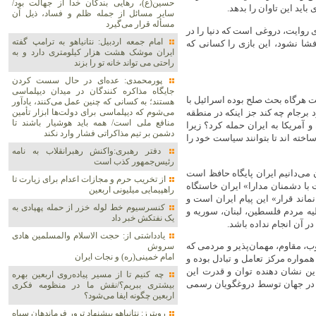
حسین(ع)، رهایی بندگان خدا از جهالت بود/
باید این تاوان را بدهد.
سایر مسائل از جمله ظلم و فساد، ذیل آن
مسأله قرار می‌گیرد
 روایت، دروغی است که دنیا را در
امام جمعه اردبیل: نتانیاهو به ترامپ گفته
شا نشود، این بازی را کسانی که
ایران موشک هشت هزار کیلومتری دارد و به
راحتی می تواند خانه تو را بزند
پورمحمدی: عده‌ای در حال سست کردن
جایگاه مذاکره کنندگان در میدان دیپلماسی
 هرگاه بحث صلح بوده اسرائیل با
هستند؛ به کسانی که چنین عمل می‌کنند، یادآور
می‌شوم که دیپلماسی برای دولت‌ها ابزار تأمین
برجام چه کند جز اینکه در منطقه
منافع ملی است/ همه باید هوشیار باشند تا
 آمریکا به ایران حمله کرد؟ زیرا
دشمن بر تیم مذاکراتی فشار وارد نکند
اخته اند تا بتوانند سیاست خود را
دفتر رهبری:واکنش رهبرانقلاب به نامه
رئیس‌جمهور کذب است
 می‌دانیم ایران پایگاه حافظ است
از تخریب حرم و مجازات اعدام برای زیارت تا
با دشمنان مدارا» ایران خاستگاه
راهپیمایی میلیونی اربعین
اند قرار» این پیام ایران است و
کنسرسیوم خط لوله خزر از حمله پهپادی به
یه مردم فلسطین، لبنان، سوریه و
یک نفتکش خبر داد
ر آن انجام نداده باشد.
یادداشتی از: حجت الاسلام والمسلمین هادی
وب، مقاوم، مهمان‌پذیر و مردمی که
سروش
امام خمینی(ره) و نجات ایران
مواره مرکز تعامل و تبادل بوده و
ین نشان دهنده توان و قدرت این
چه کنیم تا از مسیر پیاده‌روی اربعین بهره
گ در جهان توسط دروغگویان رسمی
بیشتری ببریم؟/نقش ما در منظومه فکری
اربعین چگونه ایفا می‌شود؟
رویترز: نتانیاهو پیشنهاد ترور فرماندهان سپاه