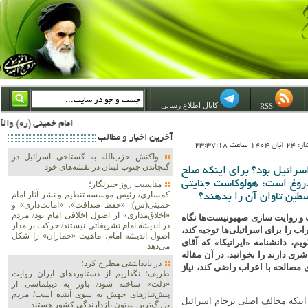
کانال اطلاع رسانی
RSS
امام خمینی (ره) والله اسلام تمامش سیاست است؛ ***** امام شهید: به گفتار امام و کردار امام اهتمام بورزید ***** امام خمینی(ره): ان شاء الله ما اندوه دلمان را در وقت مناسب با انتقام از امریکا و آل سعود برطرف خواهیم س
آخرين اخبار و مطالب
اعت 23:37:18
واکنش حزب‌الله به گستاخی اسرائیل در
گنجاندن جنوب لبنان در نقشه‌های خود
سرائیل بود؟ برای اینکه صلح
روغ است‌؛ هولوکاست جنایتی
مناسبت روز خبرنگار؛
کمساری، رئیس موسسه تنظیم و نشر آثار امام
لسطین تاوان آن را بدهند؟
خمینی(س): «حفظ صداقت»، «امانت‌داری» و
«اخلاق‌مداری» از اصول اخلاقی امام بود/ مردم
 و روایت سازی صهیونیست‌ها نگاه
در اندیشه امام تشریفاتی نیستند/ حرکت بر مدار
اب را برای اسرائیلی‌ها توجیه کند،
اصول اندیشه امام، ماهیت «جماران» را شکل
، دانشنامه «ایرانیکا» که آقای
می‌دهد
شری دارند را بخوانید. در آن مقاله
در یادداشتی مطرح کرد؛
ی مصالحه با اعراب راضی کند، نیاز
ظریف؛ نگذاریم از دستاوردهای ایران روایت
«ذلت» ساخته شود/ باور به دیپلماسی از
پیش‌نیازهای جهش به سوی آینده است/ مردم
ر اینکه مخالف اصلی برجام اسرائیل
بزرگ‌ترین ستون بازدارندگی کشور هستند