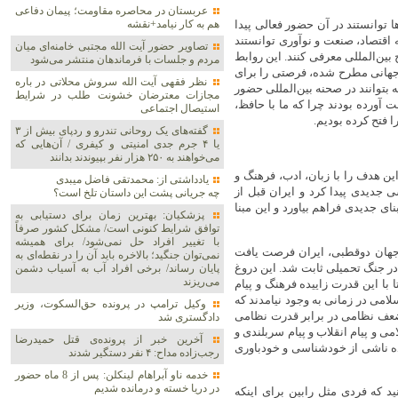
عربستان در محاصره مقاومت؛ پیمان دفاعی
توانستند در آن حضور فعالی پیدا
هم به کار نیامد+نقشه
ه اقتصاد، صنعت و نوآوری توانستند
تصاویر حضور آیت الله مجتبی خامنه‌ای میان
بین‌المللی معرفی کنند. این روابط
مردم و جلسات با فرماندهان منتشر می‌شود
 جهانی مطرح شده، فرصتی را برای
نظر فقهی آیت الله سروش محلاتی در باره
بتوانند در صحنه بین‌المللی حضور
مجازات معترضان خشونت طلب در شرایط
ت آورده بودند چرا که ما با حافظ،
استیصال اجتماعی
 فتح کرده بودیم.
گفته‌های یک روحانی تندرو و ردپای بیش از ۳
یا ۴ جرم جدی امنیتی و کیفری / آن‌هایی که
می‌خواهند به ۲۵۰ هزار نفر بپیوندند بدانند
 این هدف را با زبان، ادب، فرهنگ و
یادداشتی از: محمدتقی فاضل میبدی
ی جدیدی پیدا کرد و ایران قبل از
چه جریانی پشت این داستان تلخ است؟
ی جدیدی فراهم بیاورد و این مبنا
پزشکیان‌: بهترین زمان برای دستیابی به
توافق شرایط کنونی است/ مشکل کشور صرفاً
با تغییر افراد حل نمی‌شود/ برای همیشه
 جهان دوقطبی، ایران فرصت یافت
نمی‌توان جنگید؛ بالاخره باید آن را در نقطه‌ای به
 در جنگ تحمیلی ثابت شد. این دروغ
پایان رساند/ برخی افراد آب به آسیاب دشمن
می‌ریزند
با این قدرت زاییده فرهنگ و پیام
امی در زمانی به وجود نیامدند که
وکیل ترامپ در پرونده حق‌السکوت، وزیر
ضعف نظامی در برابر قدرت نظامی
دادگستری شد
 و پیام انقلاب و پیام سربلندی و
آخرین خبر از پرونده‌ی قتل حمیدرضا
نده ناشی از خودشناسی و خودباوری
رجب‌زاده مداح: ۴ نفر دستگیر شدند
خدمه ناو آبراهام لینکلن: پس از 8 ماه حضور
در دریا خسته و درمانده‌ شدیم
ید که فردی مثل رابین برای اینکه