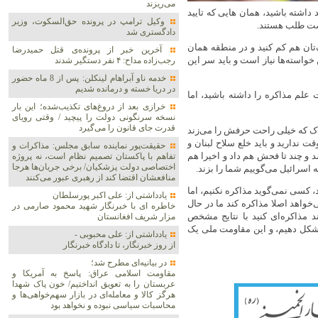
می‌ریزند
 داشته باشید، همان هایی که تایید
وکیل ترامپ در پرونده حق‌السکوت، وزیر
رصت طلب هستند.
دادگستری شد
‌تان هم کم کنید و در منطقه همان
آخرین خبر از پرونده‌ی قتل حمیدرضا
خواسته‌ها نیاز است و باید سر این
رجب‌زاده مداح: ۴ نفر دستگیر شدند
خدمه ناو آبراهام لینکلن: پس از 8 ماه حضور
در دریا خسته و درمانده‌ شدیم
علم مذاکره را داشته باشید، اما
خرازی بعد از دروغ‌های تکذیب‌شده؛ این بار
نسخه سرنگونی دولت را پیچید / وقتی رویای
قدرت جای قانون را می‌گیرد
اراک که خیلی راحت حرفش را می‌زند
مان اول که آمده بود، گفت 60 روز بیشتر وقت ندارید و باید خلع سلاح لبنان و
حقیقت‌پور نماینده سابق مجلس: مذاکرات و
د و چند تا فحش هم داد و اخیرا هم
تفاهم با پاکستان تصمیم نظام است، نه پروژه
اختصاصی دولت پزشکیان/ برخی جریان‌ها هرجا
ه اسرائیل می‌گوییم شما را بزند.
منافعشان اقتضا کند از رهبری عبور می‌کنند
 کسی نمی‌گوید مذاکره نکنیم، اما
یادداشتی از: علی اکبر پورسلطان
واهد اصلا مذاکره کند ما در حال
خاطره ای با خبرنگار شهید محمود صارمی در
 مذاکره‌ای کنید با نتایج مشخص
مزار شریف افغانستان
ا شکل دهیم، و این مقاومت ملی یک
یادداشتی از: علی محبوبی -
از روز خبرنگار، تا دادگاه خبرنگار
در بیانیه‌ای مطرح شد؛
مقاومت اسلامی عراق: پاسخ به آمریکا و
عربستان را به تعویق انداختیم/ خون پاک شهدا
هرگز کالا و معامله‌ای در بازار سهم‌خواهی‌ها و
محاسبات سیاسی نبوده و نخواهد بود