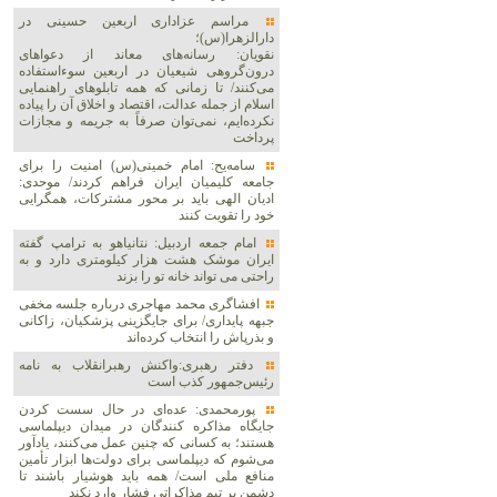
مراسم عزاداری اربعین حسینی در
دارالزهرا(س)؛
نقویان: رسانه‌های معاند از دعواهای
درون‌گروهی شیعیان در اربعین سوءاستفاده
می‌کنند/ تا زمانی که همه تابلوهای راهنمایی
اسلام از جمله عدالت، اقتصاد و اخلاق آن را پیاده
نکرده‌ایم، نمی‌توان صرفاً به جریمه و مجازات
پرداخت
سامه‌یح: امام خمینی(س) امنیت را برای
جامعه کلیمیان ایران فراهم کردند/ موحدی:
ادیان الهی باید بر محور مشترکات، همگرایی
خود را تقویت کنند
امام جمعه اردبیل: نتانیاهو به ترامپ گفته
ایران موشک هشت هزار کیلومتری دارد و به
راحتی می تواند خانه تو را بزند
افشاگری محمد مهاجری درباره جلسه مخفی
جبهه پایداری/ برای جایگزینی پزشکیان، زاکانی
و بذرپاش را انتخاب کرده‌اند
دفتر رهبری:واکنش رهبرانقلاب به نامه
رئیس‌جمهور کذب است
پورمحمدی: عده‌ای در حال سست کردن
جایگاه مذاکره کنندگان در میدان دیپلماسی
هستند؛ به کسانی که چنین عمل می‌کنند، یادآور
می‌شوم که دیپلماسی برای دولت‌ها ابزار تأمین
منافع ملی است/ همه باید هوشیار باشند تا
دشمن بر تیم مذاکراتی فشار وارد نکند