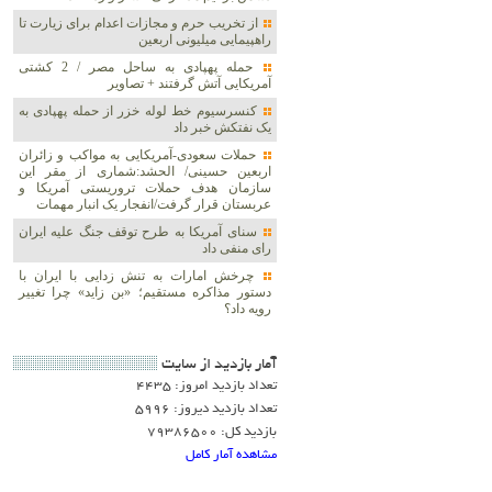
از تخریب حرم و مجازات اعدام برای زیارت تا
راهپیمایی میلیونی اربعین
حمله پهپادی به ساحل مصر / 2 کشتی
آمریکایی آتش گرفتند + تصاویر
کنسرسیوم خط لوله خزر از حمله پهپادی به
یک نفتکش خبر داد
حملات سعودی-آمریکایی به مواکب و زائران
اربعین حسینی/ الحشد:شماری از مقر این
سازمان هدف حملات تروریستی آمریکا و
عربستان قرار گرفت/انفجار یک انبار مهمات
سنای آمریکا به طرح توقف جنگ علیه ایران
رای منفی داد
چرخش امارات به تنش زدایی با ایران با
دستور مذاکره مستقیم؛ «بن زاید» چرا تغییر
رویه داد؟
آمار بازديد از سايت
تعداد بازدید امروز: 4435
تعداد بازدید دیروز: 5996
بازدید کل: 79386500
مشاهده آمار کامل