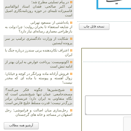
در پیام تسلیتی مطرح شد؛
لی اکبر صالحی: فقدان استاد ابوالقاسم
قاسم‌زاده ثلمه‌ای در حوزه روزنامه‌نگاری اصیل
است
یادداشتی از: مسعود تهرانی
از شایعه استعفاء تا بحران روایت؛ چرا دولت به
نسخه قابل چاپ
بازطراحی معماری رسانه‌ای نیاز دارد؟
شکایت از وزارت دادگستری ترامپ بر سر
پرونده اپستین
اعتراف تکان‌دهنده برنی سندرز درباره جنگ با
ایران
اکونومیست: پرداخت عوارض به ایران بهتر از
ادامه تنش است
فروش آزادانه ماده ویرانگر در کوچه و خیابان/
زوال آهسته و پیوسته با ماده ای که مخدر
نیست!
شیخ‌نشین‌ها چگونه فکر می‌کنند؟/
مسجدجامعی: عمان تنها شیخ‌نشینی است که
نگاه متفاوتی به ایران دارد/ عربستان برادر
بزرگ‌تر نیست؛ قدرت مسلط خلیج فارس است
رحل‌سازی میان اصالت و فراموشی؛ رحل
اصفهان در مساجد و خانه های گرجستان
آرشیو همه مطالب