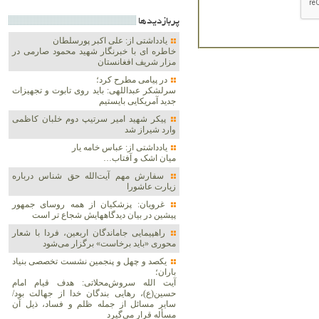
پربازديدها
یادداشتی از: علی اکبر پورسلطان
خاطره ای با خبرنگار شهید محمود صارمی در
مزار شریف افغانستان
در پیامی مطرح کرد؛
سرلشکر عبداللهی: باید روی تابوت و تجهیزات
جدید آمریکایی بایستیم
پیکر شهید امیر سرتیپ دوم خلبان کاظمی
وارد شیراز شد
یادداشتی از: عباس خامه یار
میان اشک و آفتاب…
سفارش مهم آیت‌الله حق شناس درباره
زیارت عاشورا
غرویان: پزشکیان از همه روسای جمهور
پیشین در بیان دیدگاههایش شجاع تر است
راهپیمایی جاماندگان اربعین، فردا با شعار
محوری «باید برخاست» برگزار می‌شود
یکصد و چهل و پنجمین نشست تخصصی بنیاد
باران؛
آیت الله سروش‌محلاتی: هدف قیام امام
حسین(ع)، رهایی بندگان خدا از جهالت بود/
سایر مسائل از جمله ظلم و فساد، ذیل آن
مسأله قرار می‌گیرد