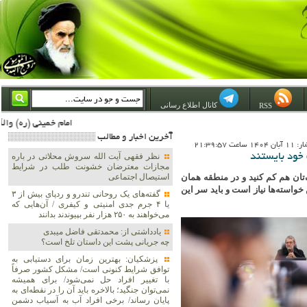
کانال اطلاع رسانی
RSS
امام خمینی (ره) والله اسلام تمامش سیاست است؛ ***** امام شهید: به گفتار امام و کردار امام اهتمام بورزید ***** امام خمینی(ره): ان شاء الله ما اندوه دلمان را در وقت مناسب با انتقام از امریکا و آل سعود برطرف خواهی
آخرين اخبار و مطالب
اعت 21:39:57
 خود بایستند
نظر فقهی آیت الله سروش محلاتی در باره
مجازات معترضان خشونت طلب در شرایط
‌تان هم کم کنید و در منطقه همان
استیصال اجتماعی
خواسته‌ها نیاز است و باید سر این
گفته‌های یک روحانی تندرو و ردپای بیش از ۳
یا ۴ جرم جدی امنیتی و کیفری / آن‌هایی که
می‌خواهند به ۲۵۰ هزار نفر بپیوندند بدانند
یادداشتی از: محمدتقی فاضل میبدی
چه جریانی پشت این داستان تلخ است؟
پزشکیان‌: بهترین زمان برای دستیابی به
توافق شرایط کنونی است/ مشکل کشور صرفاً
با تغییر افراد حل نمی‌شود/ برای همیشه
نمی‌توان جنگید؛ بالاخره باید آن را در نقطه‌ای به
پایان رساند/ برخی افراد آب به آسیاب دشمن