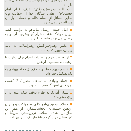
یکصد و چهل و پنجمین نشست تخصصی بنیاد
باران؛
آیت الله سروش‌محلاتی: هدف قیام امام
حسین(ع)، رهایی بندگان خدا از جهالت بود/
سایر مسائل از جمله ظلم و فساد، ذیل آن
مسأله قرار می‌گیرد
امام جمعه اردبیل: نتانیاهو به ترامپ گفته
ایران موشک هشت هزار کیلومتری دارد و به
راحتی می تواند خانه تو را بزند
دفتر رهبری:واکنش رهبرانقلاب به نامه
رئیس‌جمهور کذب است
از تخریب حرم و مجازات اعدام برای زیارت تا
راهپیمایی میلیونی اربعین
کنسرسیوم خط لوله خزر از حمله پهپادی به
یک نفتکش خبر داد
حمله پهپادی به ساحل مصر / 2 کشتی
آمریکایی آتش گرفتند + تصاویر
سنای آمریکا به طرح توقف جنگ علیه ایران
رای منفی داد
حملات سعودی-آمریکایی به مواکب و زائران
اربعین حسینی/ الحشد:شماری از مقر این
سازمان هدف حملات تروریستی آمریکا و
عربستان قرار گرفت/انفجار یک انبار مهمات