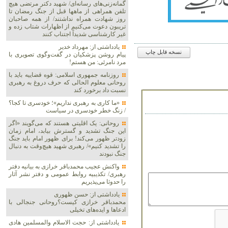
گمانه‌زنی‌های رسانه‌ای/ شهید دکتر مرتضی هیچ
تلفن همراهی از ماهها قبل از جنگ رمضان تا
روز شهادت همراه نداشتند/ از همه صاحبان
تریبون دعوت می‌کنیم از اظهارات شتاب زده و
غیر کارشناسی شدیداً اجتناب کنند
یادداشتی از: مهرداد خدیر
نسخه قابل چاپ
پیام روشن پزشکیان در گفت‌و‌گوی تصویری با
مرد نامرئی: من هستم!
روزنامه جمهوری اسلامی: قوه قضاییه باید با
روحانی معلوم الحالی که حرف دروغ به رهبری
نسبت داد برخورد کند
«ما کاری به رهبری نداریم»؛ خودسری تا کجا؟
/ زنگ خطر خودسری در سیاست
روحانی: یک اقلیتی هستند که می‌گویند «اگر
این جنگ تشدید و گسترش بیابد، امام زمان
زودتر ظهور می‌کند! برای ظهور امام باید جنگ
را تشدید کنیم»/ رهبری شهید هیچ‌وقت به دنبال
جنگ نبودند
واکنش عجیب محمدباقر خرازی به بیانیه دفتر
رهبری/ تکذیبیه روابط عمومی و دفتر نشر آثار
را حدوثا می‌پذیریم
یادداشتی از: حسن ظهوری
محمدباقر خرازی کیست؟روحانی جنجالی با
ادعاها و ایده‌های تخیلی
یادداشتی از: حجت الاسلام والمسلمین هادی