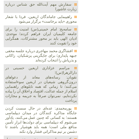
سفارش مهم آیت‌الله حق شناس درباره
زیارت عاشورا
راهپیمایی جاماندگان اربعین، فردا با شعار
محوری «باید برخاست» برگزار می‌شود
سامه‌یح: امام خمینی(س) امنیت را برای
جامعه کلیمیان ایران فراهم کردند/ موحدی:
ادیان الهی باید بر محور مشترکات، همگرایی
خود را تقویت کنند
افشاگری محمد مهاجری درباره جلسه مخفی
جبهه پایداری/ برای جایگزینی پزشکیان، زاکانی
و بذرپاش را انتخاب کرده‌اند
مراسم عزاداری اربعین حسینی در
دارالزهرا(س)؛
نقویان: رسانه‌های معاند از دعواهای
درون‌گروهی شیعیان در اربعین سوءاستفاده
می‌کنند/ تا زمانی که همه تابلوهای راهنمایی
اسلام از جمله عدالت، اقتصاد و اخلاق آن را پیاده
نکرده‌ایم، نمی‌توان صرفاً به جریمه و مجازات
پرداخت
پورمحمدی: عده‌ای در حال سست کردن
جایگاه مذاکره کنندگان در میدان دیپلماسی
هستند؛ به کسانی که چنین عمل می‌کنند، یادآور
می‌شوم که دیپلماسی برای دولت‌ها ابزار تأمین
منافع ملی است/ همه باید هوشیار باشند تا
دشمن بر تیم مذاکراتی فشار وارد نکند