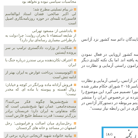
محاسبات سیاسی نبوده و نخواهد بود
در پیام تسلیتی مطرح شد؛
لی اکبر صالحی: فقدان استاد ابوالقاسم
قاسم‌زاده ثلمه‌ای در حوزه روزنامه‌نگاری اصیل
است
یادداشتی از: مسعود تهرانی
از شایعه استعفاء تا بحران روایت؛ چرا دولت به
مایندگان دائم سه کشور نزد آژانس
بازطراحی معماری رسانه‌ای نیاز دارد؟
شکایت از وزارت دادگستری ترامپ بر سر
پرونده اپستین
سه کشور اروپایی در فعال نمودن
که تمام مفاد قطعنامه ٢٢٣١ در ١٨ اکتبر خاتمه یافته اند. اما یک نکته کلیدی دیگر
اعتراف تکان‌دهنده برنی سندرز درباره جنگ با
ایران
رامون راستی آزمایی و نظارت در
اکونومیست: پرداخت عوارض به ایران بهتر از
ادامه تنش است
در آژانس، راستی آزمایی و نظارت
فروش آزادانه ماده ویرانگر در کوچه و خیابان/
در ایران در پرتو قطعنامه ٢٢٣١ و اجرای برجام، بر اساس قطعنامه ١۵ دسامبر ٢٠١۵ شورای حکام مقرر شده
زوال آهسته و پیوسته با ماده ای که مخدر
که شورا تصمیم می گیرد این موضوع را
نیست!
 گسترده تر درخصوص ایران را منتشر
شیخ‌نشین‌ها چگونه فکر می‌کنند؟/
 آیتم مربوطه در دستورکار آژانس در
مسجدجامعی: عمان تنها شیخ‌نشینی است که
نگاه متفاوتی به ایران دارد/ عربستان برادر
بزرگ‌تر نیست؛ قدرت مسلط خلیج فارس است
رحل‌سازی میان اصالت و فراموشی؛ رحل
اصفهان در مساجد و خانه های گرجستان
بیانیه خانواده شهید لاریجانی درباره برخی از