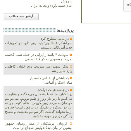
سروش
امام خمینی(ره) و نجات ایران
آرشیو همه مطالب
پربازديدها
در پیامی مطرح کرد؛
سرلشکر عبداللهی: باید روی تابوت و تجهیزات
جدید آمریکایی بایستیم
شهادت ۴ پاسدار ایرانی در حمله شب گذشته
آمریکا و سعودی به کربلا + اسامی
پیکر شهید امیر سرتیپ دوم خلبان کاظمی
وارد شیراز شد
یادداشتی از: عباس خامه یار
میان اشک و آفتاب…
در جلسه هیئت دولت؛
پزشکیان: ما که با دشمنان می‌جنگیم و مقاومت
می‌کنیم تا زیر بار زور و ظلم نرویم، نمی‌توانیم
خودمان به مردم زور بگوییم یا ظلم کنیم، چراکه
این دو رویکرد با یکدیگر در تناقض است/ خداوند
از ما نخواهد گذشت اگر نتوانیم معیشت و سطح
زندگی مردم را بهبود بخشیم
غرویان: پزشکیان از همه روسای جمهور
پیشین در بیان دیدگاههایش شجاع تر است