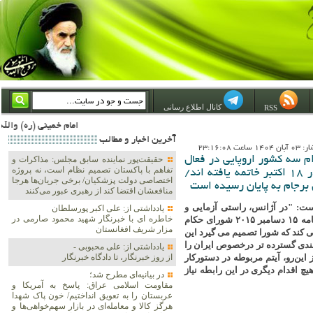
کانال اطلاع رسانی
RSS
امام خمینی (ره) والله اسلام تمامش سیاست است؛ ***** امام شهید: به گفتار امام و کردار امام اهتمام بورزید ***** امام خمینی(ره): ان شاء الله ما اندوه دلمان را در وقت مناسب با انتقام از امریکا و آل سعود برطرف خواهیم ساخت 
آخرين اخبار و مطالب
اعت 23:16:08
م سه کشور اروپایی در فعال
حقیقت‌پور نماینده سابق مجلس: مذاکرات و
تفاهم با پاکستان تصمیم نظام است، نه پروژه
نمودن اسنپ‌بک، غیرقانونی بود/ تمام مفاد قطعنامه ٢٢٣١ در ١٨ اکتبر خاتمه یافته اند/
اختصاصی دولت پزشکیان/ برخی جریان‌ها هرجا
منافعشان اقتضا کند از رهبری عبور می‌کنند
ت: "در آژانس، راستی آزمایی و
یادداشتی از: علی اکبر پورسلطان
خاطره ای با خبرنگار شهید محمود صارمی در
نظارت در ایران در پرتو قطعنامه ٢٢٣١ و اجرای برجام، بر اساس قطعنامه ١۵ دسامبر ٢٠١۵ شورای حکام
مزار شریف افغانستان
 تصریح می کند که شورا تصمیم می گیرد این
ارش جمعبندی گسترده تر درخصوص ایران را
یادداشتی از: علی محبوبی -
 این‌رو، آیتم مربوطه در دستورکار
از روز خبرنگار، تا دادگاه خبرنگار
می شود و هیچ اقدام دیگری در این رابطه نیاز
در بیانیه‌ای مطرح شد؛
مقاومت اسلامی عراق: پاسخ به آمریکا و
عربستان را به تعویق انداختیم/ خون پاک شهدا
هرگز کالا و معامله‌ای در بازار سهم‌خواهی‌ها و