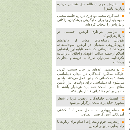
سفارش مهم آیت‌الله حق شناس درباره
زیارت عاشورا
افشاگری محمد مهاجری درباره جلسه مخفی
جبهه پایداری/ برای جایگزینی پزشکیان، زاکانی
و بذرپاش را انتخاب کرده‌اند
مراسم عزاداری اربعین حسینی در
دارالزهرا(س)؛
نقویان: رسانه‌های معاند از دعواهای
درون‌گروهی شیعیان در اربعین سوءاستفاده
می‌کنند/ تا زمانی که همه تابلوهای راهنمایی
اسلام از جمله عدالت، اقتصاد و اخلاق آن را پیاده
نکرده‌ایم، نمی‌توان صرفاً به جریمه و مجازات
پرداخت
پورمحمدی: عده‌ای در حال سست کردن
جایگاه مذاکره کنندگان در میدان دیپلماسی
هستند؛ به کسانی که چنین عمل می‌کنند، یادآور
می‌شوم که دیپلماسی برای دولت‌ها ابزار تأمین
منافع ملی است/ همه باید هوشیار باشند تا
دشمن بر تیم مذاکراتی فشار وارد نکند
راهپیمایی جاماندگان اربعین، فردا با شعار
محوری «باید برخاست» برگزار می‌شود
حمله پهپادی به ساحل مصر / 2 کشتی
آمریکایی آتش گرفتند + تصاویر
از تخریب حرم و مجازات اعدام برای زیارت تا
راهپیمایی میلیونی اربعین