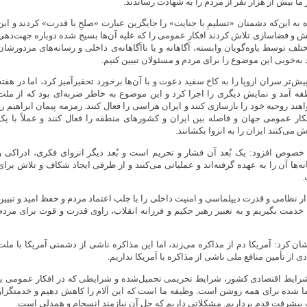
 ما بیش از هزار نفر از مردم را به شهادت رساندند.
 به این‌که دشمنان «تسلیمِ با جنایت» را جایگزین عبارت «صلحِ با قدرت» کردند و این
ش و فضاسازی تلاش کردند افکار عمومی را که علیه آن‌ها بسیج شده دوباره جهت‌دهی
تلف توسط یاوه‌گویان وابسته، آگاهانه و یا ناآگاهانه‌ی داخلی و رسانه‌های مزدورشان
به‌خوبی این موضوع را برای مردم و مسئولان تبیین کنیم.
تر سران اروپا را به کاخ سفید دعوت و با آن‌ها برخورد تحقیرآمیز کرد، اما در هفته
 آمد و نمایش دیگری را اجرا کرد و این موضوع به خاطر ضربه‌ای بود که از ملت
هند روحیه خود را بازسازی کنند و ایران هراسی را فعال کنند. زمزمه پیمان ابراهیم را
کار عمومی جهان و فاصله بین ایران و کشورهای منطقه را فعال کنند و عملاً با یک
ی‌کنند ایران را به انزوا بکشانند.
 خصوص افزود: یک بُعد آن فشار و تحریم است و بُعد دیگر انزوای فکری، ادراکی و
ها آن را به عهده گرفته‌اند و عملیاتی می‌کنند و از طرفی ایجاد شکاف و تلاش برای
.
ر نظامی و قدرت دیپلماسی و امنیت داخلی را با جلب اعتماد مردم و حفظ امید و تبیین
خدمت بگیریم و به تعبیر رهبر حکیم و فرزانه انقلاب، راوی قدرت و قوت برای مردم
ن کرد: آمریکا دم از مذاکره می‌زند، اما این مذاکره ناشی از دشمنی آمریکا با ملت
ی از تأمین منافع ملی ناشی از مذاکره با آمریکا نداریم.
رایط اقتصادی کشور، شرایط تحریمی تحمیل‌شده و شرایطی که در افکار عمومی یا
ما شده برای همه روشن است. وظیفه ما است که این آلام را کاهش دهیم و خدمتگزار
پیشرفت قدم برداریم. مشکلاتی داریم که حل آن نیازمند انسجام و همدلی است.