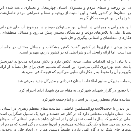
: این روحیه و صفای مردم و مسئولان استان چهارمحال و بختیاری باعث شده این
ین استان‌ها در کشور باشد و این امنیت از روحیه و صفا و همراهی مردم حاصل‌شده
ود را در این عرصه به کار گیریم.
 این همنوایی و همراهی در استان بین مسئولان به‌ویژه در موضوع آب جای قدردانی
مسائل ملی با تلاش‌های دولت و نمایندگان مجلس پیش می‌رود و مسائل منطقه‌ای و
راهکارهای منطقه‌ای و استانی پیگیری و حل شود.
جود برخی ناترازی‌ها در کشور گفت: گفتن مشکلات و مسائل مختلف در جلسات
د است، اما ارائه راه‌حل آن و شرایطی که در کشور داریم، مهم‌تر است.
ن با بیان این‌که اقدامات سلبی نتیجه عکس دارد و تلاش مدبرانه می‌تواند ثمربخش
ه باعث عدم بهره‌وری کافی می‌شود این است که تصمیم جدی برای حل مسأله از ارائه
یریم و آن را منوط به راهکارهای سلبی می‌کنیم که نتیجه کافی نمی‌دهد.
ز زحمات مدیرکل سابق اطلاعات استان قدردانی و مدیرکل جدید معرفی شد.
با حضور در گلزار شهدای شهرکرد، به مقام شامخ شهدا، ادای احترام کرد.
ا نماینده مقام معظم رهبری در استان و امام‌جمعه شهرکرد
ر دیدار با حجت‌الاسلام‌والمسلمین فاطمی نماینده مقام معظم رهبری در استان و
ت: استان طوایف مختلفی دارد که در کنار هم هستند و خود یک سمبل همگرایی است
ملی در کشور که سال‌ها است تحقق آن را در استان شاهد هستیم. استانی که به وفای
، جوانمردی، صفا و یکرنگی شناخته می‌شود و این‌ها نعمت بزرگی است که مردم این
مت‌ها جای شکر به درگاه الهی دارد و طبیعتاً دشمن هم برای ایجاد خلل در وحدت و