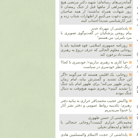
گمانه‌زنی‌های رسانه‌ای/ شهید دکتر مرتضی هیچ
تلفن همراهی از ماهها قبل از جنگ رمضان تا
روز شهادت همراه نداشتند/ از همه صاحبان
ه
تریبون دعوت می‌کنیم از اظهارات شتاب زده و
غیر کارشناسی شدیداً اجتناب کنند
یادداشتی از: مهرداد خدیر
پیام روشن پزشکیان در گفت‌و‌گوی تصویری با
مرد نامرئی: من هستم!
روزنامه جمهوری اسلامی: قوه قضاییه باید با
روحانی معلوم الحالی که حرف دروغ به رهبری
نسبت داد برخورد کند
«ما کاری به رهبری نداریم»؛ خودسری تا کجا؟
/ زنگ خطر خودسری در سیاست
روحانی: یک اقلیتی هستند که می‌گویند «اگر
این جنگ تشدید و گسترش بیابد، امام زمان
زودتر ظهور می‌کند! برای ظهور امام باید جنگ
را تشدید کنیم»/ رهبری شهید هیچ‌وقت به دنبال
جنگ نبودند
واکنش عجیب محمدباقر خرازی به بیانیه دفتر
رهبری/ تکذیبیه روابط عمومی و دفتر نشر آثار
را حدوثا می‌پذیریم
یادداشتی از: حسن ظهوری
محمدباقر خرازی کیست؟روحانی جنجالی با
ادعاها و ایده‌های تخیلی
یادداشتی از: حجت الاسلام والمسلمین هادی