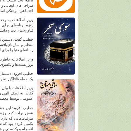
ادامه یابد نیست و 
طراحی‌های ایجابی و را
اجتماعی، برهنگی است
روزه برنامه‌ای برای 
فناوری‌های دنیا و دان
خطیب گفت: دشمن تمرین
منظم و سازمان‌یافته
رسانه‌ای دنیا را برا
وزیر اطلاعات خاطرنش
تروریست‌ها و تکفیری‌
خطیب افزود: دشمنان هم
یک حمله غافلگیرانه و 
گفت: به لطف الهی و 
عمومی، توسط معظم‌ل
خطیب افزود: این حضو
نقش برآب کرد. رژیمی
ظرفیت‌هایی که دارد د
تکمیل کرده بود که 
انسجام و یکدستی و ه