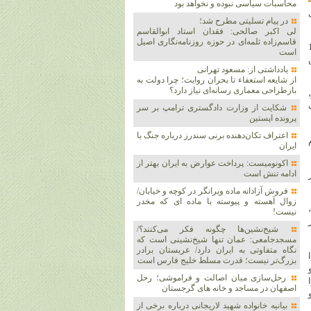
محاسبات سیاسی نبوده و نخواهد بود
در پیام تسلیتی مطرح شد؛
لی اکبر صالحی: فقدان استاد ابوالقاسم
قاسم‌زاده ثلمه‌ای در حوزه روزنامه‌نگاری اصیل
رد و افزود: دشمن در جنگ 12
است
یادداشتی از: مسعود تهرانی
از شایعه استعفاء تا بحران روایت؛ چرا دولت به
بازطراحی معماری رسانه‌ای نیاز دارد؟
شکایت از وزارت دادگستری ترامپ بر سر
پرونده اپستین
اعتراف تکان‌دهنده برنی سندرز درباره جنگ با
ایران
اکونومیست: پرداخت عوارض به ایران بهتر از
ادامه تنش است
فروش آزادانه ماده ویرانگر در کوچه و خیابان/
زوال آهسته و پیوسته با ماده ای که مخدر
،
نیست!
شیخ‌نشین‌ها چگونه فکر می‌کنند؟/
مسجدجامعی: عمان تنها شیخ‌نشینی است که
نگاه متفاوتی به ایران دارد/ عربستان برادر
بزرگ‌تر نیست؛ قدرت مسلط خلیج فارس است
رحل‌سازی میان اصالت و فراموشی؛ رحل
اصفهان در مساجد و خانه های گرجستان
بیانیه خانواده شهید لاریجانی درباره برخی از