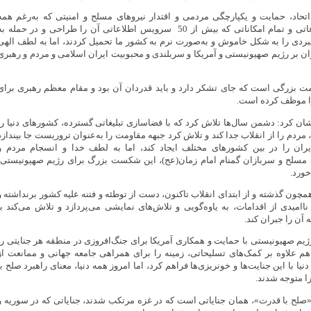
تحاد، حمایت و یکپارچگی مردمی و اقتدار نیروهای مسلح و امنیتی که به‌رغم همه
تلاش‌های ناتوی اطلاعاتی و تمام امکاناتی که بیش از 50 سرویس اطلاعاتی آن را طراحی و در حمله ب
نبردی را به شکل خاموش و به‌صورت نرم به کشور ما تحمیل کردند، اما به لطف الهی
ن بر رژیم صهیونیستی و آمریکا و سربلندی و محبوبیت ایران اسلامی و مردم و رهبری
ت بزرگی است که جای تشکر دارد و باید قدردان آن بود و مقام معظم رهبری برای
ا موظف کرده است.
ان کرد: دشمن سال‌ها تلاش کرد که با فضاسازی تبلیغاتی گسترده، کشورهای دنیا را
 مردم را از انقلاب جدا کند و تلاش کرد جبهه مقاومت را به‌عنوان تروریست جا بیندازد
ران را در بین کشورهای مختلف ایجاد کند، اما به لطف خدا و انسجام مردم و
ی مسلح و سربازان گمنام امام زمان(عج)، این شکست بزرگ برای رژیم صهیونیستی،
خورد.
ن گذشته و از ابتدای انقلاب تاکنون، دست از توطئه و فتنه علیه کشور برنداشته و
امیدی از اقدامات، به یاوه‌گویی و تلاش‌های نمایشی می‌پردازد و تلاش می‌کند با
 آن را جبران کند.
یم صهیونیستی با حمایت و همکاری آمریکا برای جنگ‌افروزی در منطقه هر جنایتی را
م علاوه بر کمک‌های تسلیحاتی، زمینه را برای همراهی جامعه جهانی و ممانعت از
یا با این جنایت‌ها و خونریزی‌ها فراهم کرد، اما امروز همه دنیا، معنای راهبرد صلح با
را متوجه شدند.
صلح با قدرت»، همان جنایاتی است که در غزه مرتکب شدند، جنایاتی که در سوریه و