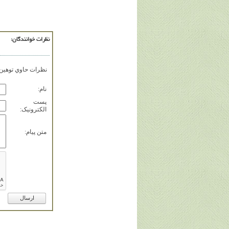
نظرات خوانندگان:
نظرات حاوي توهين، 
نام:
پست
الکترونيک:
متن پيام: