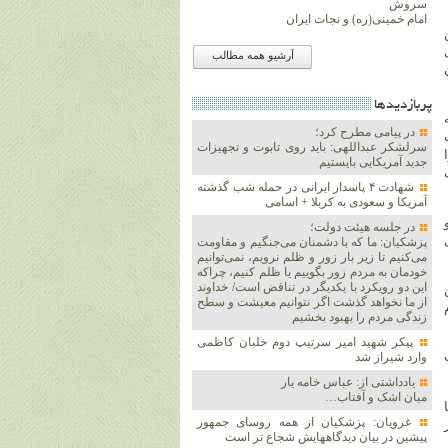
سروش
امام خمینی(ره) و نجات ایران
آرشیو همه مطالب
پربازديدها
در پیامی مطرح کرد؛
سرلشکر عبداللهی: باید روی تابوت و تجهیزات
جدید آمریکایی بایستیم
شهادت ۴ پاسدار ایرانی در حمله شب گذشته
آمریکا و سعودی به کربلا + اسامی
در جلسه هیئت دولت؛
پزشکیان: ما که با دشمنان می‌جنگیم و مقاومت
می‌کنیم تا زیر بار زور و ظلم نرویم، نمی‌توانیم
خودمان به مردم زور بگوییم یا ظلم کنیم، چراکه
این دو رویکرد با یکدیگر در تناقض است/ خداوند
از ما نخواهد گذشت اگر نتوانیم معیشت و سطح
زندگی مردم را بهبود بخشیم
پیکر شهید امیر سرتیپ دوم خلبان کاظمی
وارد شیراز شد
یادداشتی از: عباس خامه یار
میان اشک و آفتاب…
غرویان: پزشکیان از همه روسای جمهور
پیشین در بیان دیدگاههایش شجاع تر است