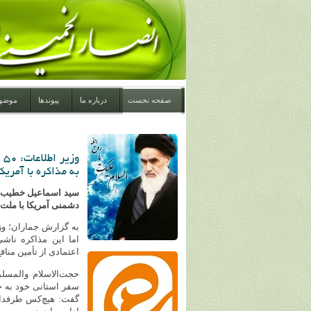
صفحه نخست
درباره ما
پیوندها
موضو
و
به مذاکره با آمریک
سید اسماعیل خطیب، وز
دشمنی آمریکا با ملت ا
به گزارش جماران؛ وزی
اما این مذاکره ناش
اعتمادی از تأمین منافع
حجت‌الاسلام‌ والمس
سفر استانی خود به چ
گفت: هیچ‌کس طرفدار ا