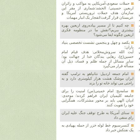
حملات سعودی-آمریکایی به مواکب و زائران
اربعین حسینی/ الحشد:شماری از مقر این
سازمان هدف حملات تروریستی آمریکا و
عربستان قرار گرفت/انفجار یک انبار مهمات
چه کنیم تا از مسیر پیاده‌روی اربعین بهره
بیشتری ببریم؟/نقش ما در منظومه فکری
اربعین چگونه ایفا می‌شود؟
یکصد و چهل و پنجمین نشست تخصصی بنیاد
باران؛
آیت الله سروش‌محلاتی: هدف قیام امام
حسین(ع)، رهایی بندگان خدا از جهالت بود/
سایر مسائل از جمله ظلم و فساد، ذیل آن
مسأله قرار می‌گیرد
امام جمعه اردبیل: نتانیاهو به ترامپ گفته
ایران موشک هشت هزار کیلومتری دارد و به
راحتی می تواند خانه تو را بزند
سامه‌یح: امام خمینی(س) امنیت را برای
جامعه کلیمیان ایران فراهم کردند/ موحدی:
ادیان الهی باید بر محور مشترکات، همگرایی
خود را تقویت کنند
سنای آمریکا به طرح توقف جنگ علیه ایران
رای منفی داد
کنسرسیوم خط لوله خزر از حمله پهپادی به
یک نفتکش خبر داد