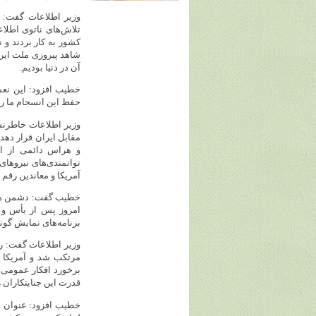
وزیر اطلاعات گفت: ا
کشور به کار بردند و 
شاهد پیروزی ملت ایرا
آن در دنیا بودیم.
خطیب افزود: این نعم
حفظ این انسجام ما ر
وزیر اطلاعات خاطرنش
مقابل ایران قرار دهد،
و هراس دائمی از ای
توانمندی‌های نیروها
آمریکا و معاندین رقم 
خطیب گفت: دشمن همچو
امروز پس از یأس و نا
برنامه‌های نمایش گونه
وزیر اطلاعات گفت: رژ
مرتکب شد و آمریکا ه
برخورد افکار عمومی دن
قدرت این جنایتکاران 
خطیب افزود: عنوان «