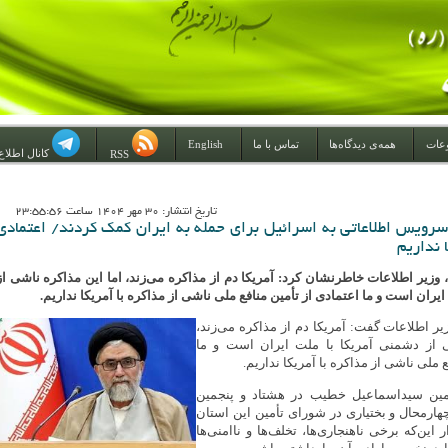
عات
همه‌ی دیدگاه‌ها
تماس با ما
English
کانال اطلاع
RSS
تاريخ انتشار: 30 مهر 1404 ساعت 23:55:56
زیر اطلاعات: ‌50 سرویس اطلاعاتی به اسرائیل برای حمله به ایران کمک کردند‌/ اعتمادی
ا نداریم
یر اطلاعات خاطرنشان کرد: آمریکا دم از مذاکره می‌زند، اما این مذاکره ناشی از
یران است و ما اعتمادی از تأمین منافع ملی ناشی از مذاکره با آمریکا نداریم.
ر اطلاعات گفت: آمریکا دم از مذاکره می‌زند،
ی از دشمنی آمریکا با ملت ایران است و ما
 ملی ناشی از مذاکره با آمریکا نداریم.
لمین سیداسماعیل خطیب در هشتاد و پنجمین
هارمحال و بختیاری در شورای تأمین این استان
ین‌که برخی ناهنجاری‌ها، تخلف‌ها و ناامنی‌ها