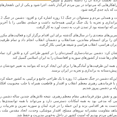
باید نخست اراده آن را داشته باشیم و سپس
هکارهایی که می‌تواند در بین مردم اثرگذار باشد، اجرا شود و یکی از این ناهنجارهای
 که باید جدی گرفته شود.
وزیر اطلاعات به وحدت و همدلی مردم و مسئولان در جنگ 12 روزه اشاره ک
براندازی و تجزیه با یک جنگ ترکیبی همه‌جانبه‌ داشت و حمله‌ی نظامی را با آخرین
شی که توانسته بود از تمدن غرب به دست آورد به کار گرفت.
‌های متعددی را در سال‌های گذشته برای این اقدام برگزار کرد و فعالیت‌های مکرر،
‌ای را برای انسجام معاندین، ضدانقلاب و دشمنان انقلاب انجام داد و تمام ظرفیت
ی ایران هراسی، انقلاب هراسی و شیعه هراسی بکار گرفت.
ان کرد: دشمن بی‌ثبات‌سازی گسترده‌ای را در کشور طراحی کرد و تلاش کرد تمام
های رها شده از کشورهای سوریه و افغانستان را به ایران اسلامی گسیل کند.
ه این ظرفیت‌ها و آمادگی‌ها را برای این‌ ایجاد کردند که بتوانند به تعبیر خودشان در
پیش‌دستانه به براندازی و تجزیه در ایران برسند.
وزیر اطلاعات با بیان این‌که دشمن در جنگ تحمیلی 12 روزه با یک طراحی جامع و ترکیبی به کشور حمله کرد
با فرماندهی رهبری معظم انقلاب و اقتدار و قاطعیت همراه با جلب محبوبیت افکار
ه بر دشمن پیروز شدیم.
ر و نقش مؤثر فرماندهی مقام معظم رهبری، نتیجه تلاش‌های چندین ساله دشمن را
 که مدعی بود به همه امکانات دسترسی دارد و می‌تواند با همه توانمندی‌ها و
ست به هر اقدامی بزند و این حمله را در غزه، لبنان و سوریه تمرین و تجربیات را
شاهد مقاومت مقتدرانه نیروهای مسلح، اقتدار موشکی، وحدت، اتحاد مقدس ملت و
مراهی مردم بودیم که امنیت کشور در داخل به‌خوبی مدیریت و حفظ شد.