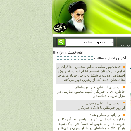
 رسانی
امام خمینی (ره) والله اسلام تمامش سیاست است؛ ***** امام شهید: به گفتار امام و کردار امام اهتمام بورزید ***** امام خمینی(ره): ان شاء الله ما اندوه دلمان را در وقت مناسب با انتقام از امریکا و آل سعود برطرف خواهیم ساخت و داغ و حسرت حلاوت این جنایت بزرگ را بر دلشان خواهیم نهاد 1367/4/29 ***** امام خمینی(رحمة الله علیه) : حکومت آل سعود، این وهابیهای پست بیخبر از خدا بسان خنجرند که همیشه از پشت در قلب مسلمانان فرو رفته‌اند 1366/5/12***** امام خمینی (ره) شهادت در راه خدا مسئله ای نیست که بشود با پیروزی در صحنه های نبرد مقایسه شود
آخرين اخبار و مطالب
حقیقت‌پور نماینده سابق مجلس: مذاکرات و
تفاهم با پاکستان تصمیم نظام است، نه پروژه
اختصاصی دولت پزشکیان/ برخی جریان‌ها هرجا
منافعشان اقتضا کند از رهبری عبور می‌کنند
یادداشتی از: علی اکبر پورسلطان
خاطره ای با خبرنگار شهید محمود صارمی در
مزار شریف افغانستان
یادداشتی از: علی محبوبی -
از روز خبرنگار، تا دادگاه خبرنگار
در بیانیه‌ای مطرح شد؛
مقاومت اسلامی عراق: پاسخ به آمریکا و
عربستان را به تعویق انداختیم/ خون پاک شهدا
هرگز کالا و معامله‌ای در بازار سهم‌خواهی‌ها و