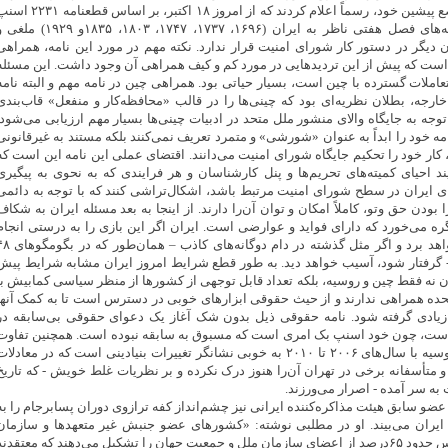
روسیه در امتداد مواضع پیشین خود، رسماً اعلام کردند که از امروز ۱۸ اکتبر، بر اساس قطعنام
بک بی‌اعتبار، قطعنامه‌های فصل هفتی ناظر به ایران (۱۶۹۶، ۱۷۳۷، ۱۷۴۷، ۱۸۰۳، ۱۸۳۵‌و ۱۹۲۹)
دیگر در دستور کار شورای امنیت قرار ندارد. نکته مهم در مورد این نامه، همراهی
 است که پیش از این تردید‌هایی در مورد کم و کیف همراهی آن وجود داشت. این مسئله
تعاملات گسترده با چین است، بسیار حیاتی بود. همراهی چین در نامه مهم و البته نامه
ارجه، بطلان نظریه‌ای بود که چینی‌ها را در قالب «محافظه‌کار و منفعل» قاب‌بندی
توجه به جایگاه والای منشور ملل متحد در ادبیات چینی‌ها بسیار مهم ارزیابی می‌شود.
امه خود را ابداً به عنوان «شورشی» و متمرد تعریف نمی‌کنند بلکه مستند به غیرقانونی
، کار خود را تحکیم جایگاه شورای امنیت می‌دانند. اقتضای عملی این نامه این است که
د احیای کمیته‌های تحریم‌ها و پنل کارشناسان و هر فرایندی که به نحوی به پیگیری
ی ایران در سطح شورای امنیت مرتبط باشد، اشکال‌تراشی کنند که با توجه به دائمی
ا بودن حق وتو، کاملاً امکان و توان آن‌را دارند. از اینجا به بعد مسئله ایران به شکاف
ه می‌خورد که دارای فواید و عوارضی است. ایران اگر این بازی را به درستی انجام
دهد فواید بسیاری خواهد برد و اگر مثل گذشته در دام دوگانه‌های کاذب – ه
گرفتار شود، آسیب خواهد دید. به طور قطع شرایط امروز ایران مشابه شرایط پیش
ن نه فقط چین و روسیه، بلکه تعداد قابل توجهی از کشور‌ها از منظر سیاسی کمابیش با
یالات متحده همراهی ندارند و از حیث حقوقی ابزار‌های خوبی در دسترس است تا به کمک آنها
زیادی گرفته شود. نامه حقوقی ذیل بدون شک آغاز یک دعوای حقوقی بی‌سابقه در
ت، چون خود اسنپ بک امری است که مسبوق به سابقه نبوده است. همچنین تفاوت
معنادار رفتار چین و روسیه با سال‌های ۲۰۰۶ تا ۲۰۱۰ به خوبی نشانگر تغییرات بنیادینی است که در معادلا
 متأسفانه برخی در تهران آن‌را هنوز درک نکرده و بر نظریات غلط خویش - که تاریخ
ه سر آمده - اصرار می‌ورزند.
 سابق هیئت مذاکره‌کننده ایرانی نیز چشم‌انداز کفه ترازوی دوران پسابرجام را به
یران می‌بیند. او در مطلبی نوشته: «کشور‌های عضو جنبش غیر متعهد‌ها و سازمان
شانگهای و گروه بریکس حدود ۶۵درصد از اعضای سازمان ملل و جمعیت جهان را تشکیل می‌دهند که معتقدند