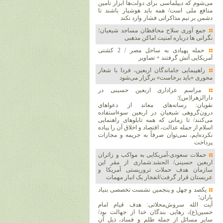
می‌شوم که دیپلماسی برای دولت‌ها ابزار تأمین
منافع ملی است/ همه باید هوشیار باشند تا
دشمن بر تیم مذاکراتی فشار وارد نکند
جمع آوری سلاح محافظان مساجد شیعیان؛
نگرانی ها درباره امنیت اماکن مذهبی
حمله پهپادی به ساحل مصر / 2 کشتی
آمریکایی آتش گرفتند + تصاویر
راهپیمایی جاماندگان اربعین، فردا با شعار
محوری «باید برخاست» برگزار می‌شود
مراسم عزاداری اربعین حسینی در
دارالزهرا(س)؛
نقویان: رسانه‌های معاند از دعواهای
درون‌گروهی شیعیان در اربعین سوءاستفاده
می‌کنند/ تا زمانی که همه تابلوهای راهنمایی
اسلام از جمله عدالت، اقتصاد و اخلاق آن را پیاده
نکرده‌ایم، نمی‌توان صرفاً به جریمه و مجازات
پرداخت
حملات سعودی-آمریکایی به مواکب و زائران
اربعین حسینی/ الحشد:شماری از مقر این
سازمان هدف حملات تروریستی آمریکا و
عربستان قرار گرفت/انفجار یک انبار مهمات
یکصد و چهل و پنجمین نشست تخصصی بنیاد
باران؛
آیت الله سروش‌محلاتی: هدف قیام امام
حسین(ع)، رهایی بندگان خدا از جهالت بود/
سایر مسائل از جمله ظلم و فساد، ذیل آن