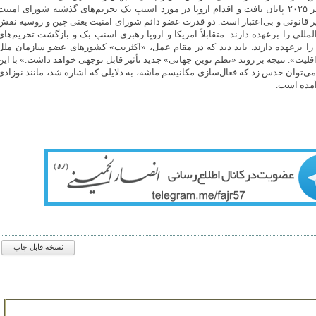
عمر برجام در ۱۸ اکتبر ۲۰۲۵ پایان یافت و اقدام اروپا در مورد اسنپ بک تحریم‌های گذشته شورای امنیت
ر قانونی و بی‌اعتبار است. دو قدرت عضو دائم شورای امنیت یعنی چین و روسیه نقش
المللی را برعهده دارند. متقابلاً امریکا و اروپا رهبری اسنپ بک و بازگشت تحریم‌های
ن را برعهده دارند. باید دید که در مقام عمل، «اکثریت» کشور‌های عضو سازمان ملل
قلیت». نتیجه بر روند «نظم نوین جهانی» جدید تأثیر قابل توجهی خواهد داشت.» با این
ی‌توان حدس زد که فعال‌سازی مکانیسم ماشه، به دلایلی که اشاره شد، مانند نوزادی
آمده است.
نسخه قابل چاپ