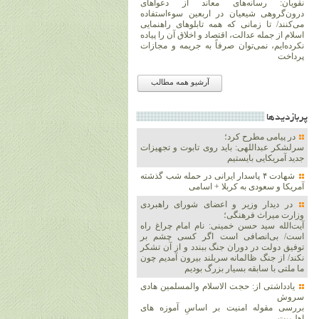
نقویان: رسانه‌های معاند از دعواهای
درون‌گروهی شیعیان در اربعین سوءاستفاده
می‌کنند/ تا زمانی که همه تابلوهای راهنمایی
اسلام از جمله عدالت، اقتصاد و اخلاق آن را پیاده
نکرده‌ایم، نمی‌توان صرفاً به جریمه و مجازات
پرداخت
آرشیو همه مطالب
پربازديدها
در پیامی مطرح کرد؛
سرلشکر عبداللهی: باید روی تابوت و تجهیزات
جدید آمریکایی بایستیم
شهادت ۴ پاسدار ایرانی در حمله شب گذشته
آمریکا و سعودی به کربلا + اسامی
در دیدار وزیر و اعضای شورای راهبردی
وزارت‌ میراث فرهنگی؛
آیت‌الله سید حسن خمینی: نام امام چراغ راه
است/ بی‌انصافی است‌ اگر کسی چشم بر
توفیق دولت‌ در دوران جنگ ببندد و از آن تشکر
نکند/ از جنگ ظالمانه سربلند بیرون آمدیم چون
ما ملتی با سابقه بسیار بزرگ بودیم
یادداشتی از: حجت الاسلام والمسلمین هادی
سروش
بررسی مقوله امنیت بر اساسِ آموزه های
اهل‌بیت