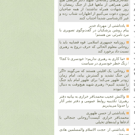
گمانه‌زنی‌های رسانه‌ای/ شهید دکتر مرتضی هیچ
ه ۲۲۳۱ اسنپ
تلفن همراهی از ماهها قبل از جنگ رمضان تا
 ملغی و
روز شهادت همراه نداشتند/ از همه صاحبان
تریبون دعوت می‌کنیم از اظهارات شتاب زده و
غیر کارشناسی شدیداً اجتناب کنند
یادداشتی از: مهرداد خدیر
پیام روشن پزشکیان در گفت‌و‌گوی تصویری با
مرد نامرئی: من هستم!
روزنامه جمهوری اسلامی: قوه قضاییه باید با
روحانی معلوم الحالی که حرف دروغ به رهبری
نسبت داد برخورد کند
«ما کاری به رهبری نداریم»؛ خودسری تا کجا؟
/ زنگ خطر خودسری در سیاست
روحانی: یک اقلیتی هستند که می‌گویند «اگر
مان‌طور که در بگومگو‌های ۴۸
این جنگ تشدید و گسترش بیابد، امام زمان
زودتر ظهور می‌کند! برای ظهور امام باید جنگ
را تشدید کنیم»/ رهبری شهید هیچ‌وقت به دنبال
جنگ نبودند
واکنش عجیب محمدباقر خرازی به بیانیه دفتر
رهبری/ تکذیبیه روابط عمومی و دفتر نشر آثار
را حدوثا می‌پذیریم
ت
یادداشتی از: حسن ظهوری
محمدباقر خرازی کیست؟روحانی جنجالی با
ادعاها و ایده‌های تخیلی
یادداشتی از: حجت الاسلام والمسلمین هادی
سروش