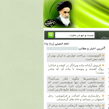
 رسانی
امام خمینی (ره) والله اسلام تمامش سیاست است؛ ***** امام شهید: به گفتار امام و کردار امام اهتمام بورزید ***** امام خمینی(ره): ان شاء الله ما اندوه دلمان را در وقت مناسب با انتقام از امریکا و آل سعود برطرف خواهیم ساخت و داغ و حسرت حلاوت این جنایت بزرگ را بر دلشان خواهیم نهاد 1367/4/29 ***** امام خمینی(رحمة الله علیه) : حکومت آل سعود، این وهابیهای پست بیخبر از خدا بسان خنجرند که همیشه از پشت در قلب مسلمانان فرو رفته‌اند 1366/5/12***** امام خمینی (ره) شهادت در راه خدا مسئله ای نیست که بشود با پیروزی در صحنه های نبرد مقای
آخرين اخبار و مطالب
اکونومیست: پرداخت عوارض به ایران بهتر از
ادامه تنش است
فروش آزادانه ماده ویرانگر در کوچه و خیابان/
ی
زوال آهسته و پیوسته با ماده ای که مخدر
نیست!
شیخ‌نشین‌ها چگونه فکر می‌کنند؟/
مسجدجامعی: عمان تنها شیخ‌نشینی است که
نگاه متفاوتی به ایران دارد/ عربستان برادر
بزرگ‌تر نیست؛ قدرت مسلط خلیج فارس است
رحل‌سازی میان اصالت و فراموشی؛ رحل
اصفهان در مساجد و خانه های گرجستان
بیانیه خانواده شهید لاریجانی درباره برخی از