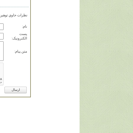
نظرات حاوي توهين، 
نام:
پست
الکترونيک:
متن پيام: