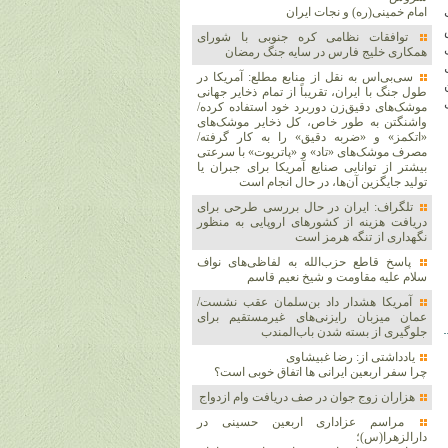
امام خمینی(ره) و نجات ایران
توافقات نظامی کره جنوبی با شورای
همکاری خلیج فارس در سایه جنگ رمضان
سی‌بی‌اس به نقل از منابع مطلع: آمریکا در
طول جنگ با ایران، تقریباً از تمام ذخایر جهانی
موشک‌های دقیق‌زن دوربرد خود استفاده کرده/
واشنگتن به طور خاص، کل ذخایر موشک‌های
«اتکمز» و «ضربه دقیق» را به کار گرفته/
مصرف موشک‌های «تاد» و «پاتریوت» با سرعتی
بیشتر از توانایی صنایع آمریکا برای جبران یا
تولید جایگزین آن‌ها، در حال انجام است
تلگراف: ایران در حال بررسی طرحی برای
دریافت هزینه از کشورهای اروپایی به منظور
نگهداری از تنگه هرمز است
پاسخ قاطع حزب‌الله به لفاظی‌های نواف
سلام علیه مقاومت و شیخ نعیم قاسم
آمریکا هشدار داد بن‌سلمان عقب نشست/
عمان میزبان رایزنی‌های غیرمستقیم برای
جلوگیری از بسته شدن باب‌المندب
یادداشتی از: رضا غبیشاوی
چرا سفر اربعین ایرانی ها اتفاق خوبی است؟
هزاران زوج‌ جوان در صف دریافت وام ازدواج
مراسم عزاداری اربعین حسینی در
دارالزهرا(س)؛