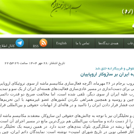
عات
همه‌ی دیدگاه‌ها
تماس با ما
English
کانال اطلاع
RSS
تاريخ انتشار: 28 مهر 1404 ساعت 22:53:29
قوقی و فریبکارانه خلق شد
ه ایران بر سازوکار اروپاییان
با پایان یافتن دوران غروب برجام در ۲۶ مهرماه، اگرچه فعال‌سازی مکانیسم ماشه از سوی تروئیکای اروپای
شی برای دست‌اندازی در مسیر عادی‌سازی فعالیت‌های هسته‌ای ایران از یک سو و تمدید
غرب علیه ایران از سوی دیگر، تلقی شده است، اما مخالفت صریح دو قدرت دائمی
ین و روسیه و همچنین همراهی نکردن کشور‌های عضو غیرمتعهد با این تحریم‌ها،
 فشار قرار دادن ایران را ناامید و در هاله‌ای از ابهامات حقوقی و بین‌المللی قرار
و تحلیلگران نیز با توجه به چالش‌های حقوقی این سازوکار، معتقدند مکانیسم ماشه از
را از دست داده و مناسبات بین‌المللی هم بزرگ‌ترین مانع در مسیر اجرای آن است؛
 آنها ریشه در شکل‌گیری بلوک بندی‌های جدید دارد. در همین زمینه یک تحلیلگر در
آغاز فصلی نوین در تاریخ شورای امنیت» نوشته است: نمایندگان دائم ایران، چین و