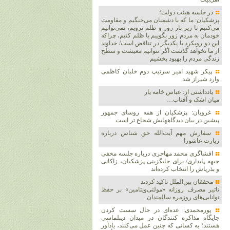
در جلسه هیئت دولت؛
پزشکیان: ما که با دشمنان می‌جنگیم و مقاومت
می‌کنیم تا زیر بار زور و ظلم نرویم، نمی‌توانیم
خودمان به مردم زور بگوییم یا ظلم کنیم، چراکه
این دو رویکرد با یکدیگر در تناقض است/ خداوند
از ما نخواهد گذشت اگر نتوانیم معیشت و سطح
زندگی مردم را بهبود بخشیم
پیکر شهید امیر سرتیپ دوم خلبان کاظمی
وارد شیراز شد
یادداشتی از: عباس خامه یار
میان اشک و آفتاب…
غرویان: پزشکیان از همه روسای جمهور
پیشین در بیان دیدگاههایش شجاع تر است
سفارش مهم آیت‌الله حق شناس درباره
زیارت عاشورا
افشاگری محمد مهاجری درباره جلسه مخفی
جبهه پایداری/ برای جایگزینی پزشکیان، زاکانی
و بذرپاش را انتخاب کرده‌اند
محققان بین‌الملل تاکید کردند
تاثیر مصرف روزانه «مولتی‌ویتامین» بر حفظ
توانایی‌های روزمره سالمندان
پورمحمدی: عده‌ای در حال سست کردن
جایگاه مذاکره کنندگان در میدان دیپلماسی
هستند؛ به کسانی که چنین عمل می‌کنند، یادآور