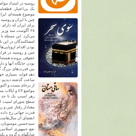
موضوع هسته‌ای ایران 
چین با ایران و روسیه
برای ایران که دارای 
۲۸ آگوست سه وزیر خ
می‌کرد. این مسئله با 
امضا‌کنندگان در این ن
بودن اقدام اروپایی‌ها
چین و روسیه در فراین
حقوقی پرونده هسته‌ا
بودن جایگاه آنها و دار
بین قدرت‌های بزرگ گر
ساعت گذشته دیدیم - 
از برجام نیست و اکنو
مواضع E۳ و ا
زهر اسنپ بک تا حد 
سطح شورای امنیت اس
قدرت جهانی رخ داده و
انقضای آن سال‌هاست ب
سیدحسین موسویان، عضو
نفع جمهوری اسلامی ا