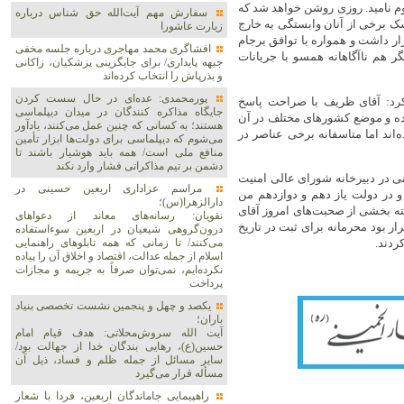
لوم نامید. روزی روشن خواهد شد که
سفارش مهم آیت‌الله حق شناس درباره
ک برخی از آنان وابستگی به خارج
زیارت عاشورا
ار داشت و همواره با توافق برجام
افشاگری محمد مهاجری درباره جلسه مخفی
 هم ناآگاهانه همسو با جریانات
جبهه پایداری/ برای جایگزینی پزشکیان، زاکانی
و بذرپاش را انتخاب کرده‌اند
پورمحمدی: عده‌ای در حال سست کردن
رد: آقای ظریف با صراحت پاسخ
جایگاه مذاکره کنندگان در میدان دیپلماسی
اده و موضع کشورهای مختلف در آن
هستند؛ به کسانی که چنین عمل می‌کنند، یادآور
اند اما متاسفانه برخی عناصر در
می‌شوم که دیپلماسی برای دولت‌ها ابزار تأمین
منافع ملی است/ همه باید هوشیار باشند تا
دشمن بر تیم مذاکراتی فشار وارد نکند
 دکتر روحانی در دبیرخانه شورای عالی امنیت
مراسم عزاداری اربعین حسینی در
و در دولت یاز دهم و دوازدهم من
دارالزهرا(س)؛
لبته بخشی از صحبت‌های امروز آقای
نقویان: رسانه‌های معاند از دعواهای
 بود محرمانه برای ثبت در تاریخ
درون‌گروهی شیعیان در اربعین سوءاستفاده
ردند.
می‌کنند/ تا زمانی که همه تابلوهای راهنمایی
اسلام از جمله عدالت، اقتصاد و اخلاق آن را پیاده
نکرده‌ایم، نمی‌توان صرفاً به جریمه و مجازات
پرداخت
یکصد و چهل و پنجمین نشست تخصصی بنیاد
باران؛
آیت الله سروش‌محلاتی: هدف قیام امام
حسین(ع)، رهایی بندگان خدا از جهالت بود/
سایر مسائل از جمله ظلم و فساد، ذیل آن
مسأله قرار می‌گیرد
راهپیمایی جاماندگان اربعین، فردا با شعار