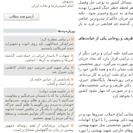
سروش
ره و مسائل کشور به نوعی حل وفصل
امام خمینی(ره) و نجات ایران
 هر لحظه خطر جنگ کشور را تهدید
دی به تدریج وخیم‌تر شود . نکته
آرشیو همه مطالب
م جریان حاکم از تندروترین عناصر
ذشته چه فجایعی در غزه به بار
پربازديدها
 ظریف و روحانی یکی از خیانت‌های
در پیامی مطرح کرد؛
سرلشکر عبداللهی: باید روی تابوت و تجهیزات
جدید آمریکایی بایستیم
‌کنند علیه ایران و برخی دیگر از
شهادت ۴ پاسدار ایرانی در حمله شب گذشته
 ترامپ قرار دارد که نماد جریان
آمریکا و سعودی به کربلا + اسامی
ور صورت می‌گیرد، ترور شخصیتی
پیکر شهید امیر سرتیپ دوم خلبان کاظمی
ت نشان داده و همه تلاش خود را
وارد شیراز شد
 برای ملت ایران به کار برده‌اند.
یادداشتی از: عباس خامه یار
ی روزنامه‌ها، پایگاه‌های خبری،
میان اشک و آفتاب…
نی، دکتر ظریف و برخی شخصیت‌های
 و در صورتی که مهار نشود کشور
در جلسه هیئت دولت؛
 نخواهد کرد.
پزشکیان: ما که با دشمنان می‌جنگیم و مقاومت
می‌کنیم تا زیر بار زور و ظلم نرویم، نمی‌توانیم
خودمان به مردم زور بگوییم یا ظلم کنیم، چراکه
این دو رویکرد با یکدیگر در تناقض است/ خداوند
از ما نخواهد گذشت اگر نتوانیم معیشت و سطح
انی آماج حملات تندروها بود و در
زندگی مردم را بهبود بخشیم
 دکتر بهشتی را با انواع اتهامات
نی کشور شخصیتی مثل شهیدبهشتی
غرویان: پزشکیان از همه روسای جمهور
پیشین در بیان دیدگاههایش شجاع تر است
نیروهای خارجی شهید بهشتی را مورد