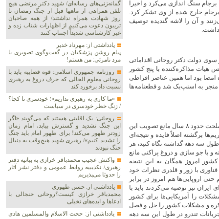
 برجام سنگ اندازی می‌کرد و اخیرا
گمانه‌زنی‌های رسانه‌ای/ شهید دکتر مرتضی هیچ
تلفن همراهی از ماهها قبل از جنگ رمضان تا
برجام خارج شده از وی تشکر کرد.
روز شهادت همراه نداشتند/ از همه صاحبان
نند و آن را لاشه گندیده توصیف
تریبون دعوت می‌کنیم از اظهارات شتاب زده و
 داشت.
غیر کارشناسی شدیداً اجتناب کنند
یادداشتی از: مهرداد خدیر
پیام روشن پزشکیان در گفت‌و‌گوی تصویری با
مرد نامرئی: من هستم!
ز سوی دولت دکتر روحانی اقداماتی
 هیات مذاکره‌کننده با پنج کشور
روزنامه جمهوری اسلامی: قوه قضاییه باید با
م آماده امضا بود اما همین عناصر افراطی
روحانی معلوم الحالی که حرف دروغ به رهبری
 منجر به اسنپ‌بک شد و قطعنامه‌ها
نسبت داد برخورد کند
«ما کاری به رهبری نداریم»؛ خودسری تا کجا؟
/ زنگ خطر خودسری در سیاست
روحانی: یک اقلیتی هستند که می‌گویند «اگر
جنتی اظهار کرد: در زمینه FATF نیز یک جریان تندرو در مجمع تشخیص مصلحت حدود ۸ سال مانع تصویب این
این جنگ تشدید و گسترش بیابد، امام زمان
زودتر ظهور می‌کند! برای ظهور امام باید جنگ
ها برگشته اصلاً فایده و نتیجه‌ای
را تشدید کنیم»/ رهبری شهید هیچ‌وقت به دنبال
 طول سه دهه گذاشته نگاه کنید، هر
جنگ نبودند
و با جو سازی و دروغ پراکنی مانع
واکنش عجیب محمدباقر خرازی به بیانیه دفتر
شور امروز همگان به این نتیجه
رهبری/ تکذیبیه روابط عمومی و دفتر نشر آثار
فناوری با زور و قلدری نظرات خود
را حدوثا می‌پذیریم
 حتی اروپایی‌ها هم امروز در برابر
یادداشتی از: حسن ظهوری
ایران نیز توصیه می‌کردند باید با
محمدباقر خرازی کیست؟روحانی جنجالی با
شکلات را آمریکایی‌ها برای کشور
ادعاها و ایده‌های تخیلی
اکره و مشکلات کشور را حل و فصل
جریانات تندرو در طول این سه دهه
یادداشتی از: حجت الاسلام والمسلمین هادی