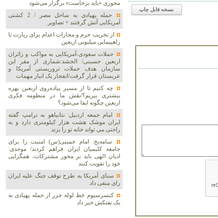
محوری «باید برخاست» برگزار می‌شود
نسخه قابل چاپ
حمله پهپادی به ساحل مصر / 2 کشتی
آمریکایی آتش گرفتند + تصاویر
از تخریب حرم و مجازات اعدام برای زیارت تا
راهپیمایی میلیونی اربعین
حملات سعودی-آمریکایی به مواکب و زائران
اربعین حسینی/ الحشد:شماری از مقر این
سازمان هدف حملات تروریستی آمریکا و
عربستان قرار گرفت/انفجار یک انبار مهمات
چه کنیم تا از مسیر پیاده‌روی اربعین بهره
بیشتری ببریم؟/نقش ما در منظومه فکری
اربعین چگونه ایفا می‌شود؟
امام جمعه اردبیل: نتانیاهو به ترامپ گفته
ایران موشک هشت هزار کیلومتری دارد و به
راحتی می تواند خانه تو را بزند
سامه‌یح: امام خمینی(س) امنیت را برای
جامعه کلیمیان ایران فراهم کردند/ موحدی:
ادیان الهی باید بر محور مشترکات، همگرایی
خود را تقویت کنند
سنای آمریکا به طرح توقف جنگ علیه ایران
رای منفی داد
کنسرسیوم خط لوله خزر از حمله پهپادی به
یک نفتکش خبر داد