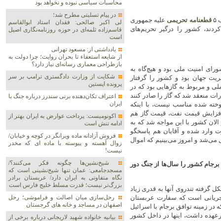
محاسبات سیاسی نبوده و نخواهد بود
در پیام تسلیتی مطرح شد؛
۵
قطعنامه تحریمی
علیه جمهوری
لی اکبر صالحی: فقدان استاد ابوالقاسم
ردند، کشور را درگیر تحریم‌های
قاسم‌زاده ثلمه‌ای در حوزه روزنامه‌نگاری اصیل
است
یادداشتی از: مسعود تهرانی
از شایعه استعفاء تا بحران روایت؛ چرا دولت به
بازطراحی معماری رسانه‌ای نیاز دارد؟
رای امنیت ملی بود و هیچ‌گاه به
شکایت از وزارت دادگستری ترامپ بر سر
ریت جهان بود و کشور را گرفتار
پرونده اپستین
ی و مربوط به گازهایی بود که در
رات منعقد شد که گاز را صادر کنند
اعتراف تکان‌دهنده برنی سندرز درباره جنگ با
ایران
وخته شده مناسب نیست، با اینکه
 افزایش قیمت نفت، قیمت گاز هم
اکونومیست: پرداخت عوارض به ایران بهتر از
الان کشور با این مواجه شد که به
ادامه تنش است
رد دلار به کشور خسارت وارد شده و آقایان هم پاسخگو
فروش آزادانه ماده ویرانگر در کوچه و خیابان/
 می‌شد و امروز می‌بینیم که اموال
زوال آهسته و پیوسته با ماده ای که مخدر
نیست!
شیخ‌نشین‌ها چگونه فکر می‌کنند؟/
برجام کشور را سال‌ها از جنگ دور
مسجدجامعی: عمان تنها شیخ‌نشینی است که
نگاه متفاوتی به ایران دارد/ عربستان برادر
بزرگ‌تر نیست؛ قدرت مسلط خلیج فارس است
 گرفته تندروی آنها به قدری زیاد
ن جریانی است که سفارت عربستان
رحل‌سازی میان اصالت و فراموشی؛ رحل
اصفهان در مساجد و خانه های گرجستان
 در زمینه توافق برجام با اسرائیل
رعهده داشت، اینها در داخل کشور
بیانیه خانواده شهید لاریجانی درباره برخی از