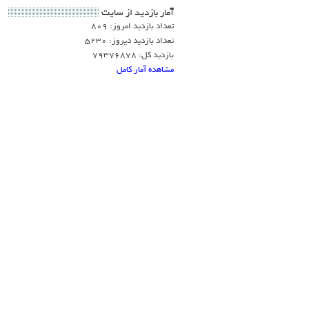
آمار بازديد از سايت
تعداد بازدید امروز: 809
تعداد بازدید دیروز: 5230
بازدید کل: 79376878
مشاهده آمار کامل