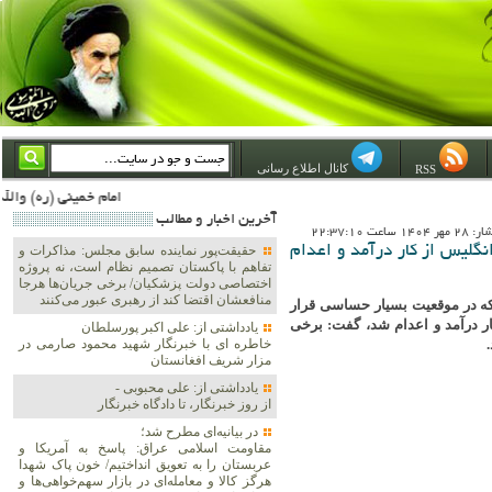
کانال اطلاع رسانی
RSS
امام خمینی (ره) والله اسلام تمامش سیاست است؛ ***** امام شهید: به گفتار امام و کردار امام اهتمام بورزید ***** امام خمینی(ره): ان شاء الله ما اندوه دلمان را در وقت مناسب با انتقام از امریکا و آل سعود برطرف خواهیم ساخت و داغ و حس
آخرين اخبار و مطالب
 ساعت 22:37:10
نگلیس از کار درآمد و اعدام
حقیقت‌پور نماینده سابق مجلس: مذاکرات و
تفاهم با پاکستان تصمیم نظام است، نه پروژه
اختصاصی دولت پزشکیان/ برخی جریان‌ها هرجا
منافعشان اقتضا کند از رهبری عبور می‌کنند
 که در موقعیت بسیار حساسی قرار
ر درآمد و اعدام شد، گفت: برخی
یادداشتی از: علی اکبر پورسلطان
خاطره ای با خبرنگار شهید محمود صارمی در
مزار شریف افغانستان
یادداشتی از: علی محبوبی -
از روز خبرنگار، تا دادگاه خبرنگار
در بیانیه‌ای مطرح شد؛
مقاومت اسلامی عراق: پاسخ به آمریکا و
عربستان را به تعویق انداختیم/ خون پاک شهدا
هرگز کالا و معامله‌ای در بازار سهم‌خواهی‌ها و