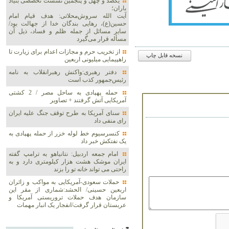
یکصد و چهل و پنجمین نشست تخصصی بنیاد
باران؛
آیت الله سروش‌محلاتی: هدف قیام امام
حسین(ع)، رهایی بندگان خدا از جهالت بود/
سایر مسائل از جمله ظلم و فساد، ذیل آن
مسأله قرار می‌گیرد
از تخریب حرم و مجازات اعدام برای زیارت تا
نسخه قابل چاپ
راهپیمایی میلیونی اربعین
دفتر رهبری:واکنش رهبرانقلاب به نامه
رئیس‌جمهور کذب است
حمله پهپادی به ساحل مصر / 2 کشتی
آمریکایی آتش گرفتند + تصاویر
سنای آمریکا به طرح توقف جنگ علیه ایران
رای منفی داد
کنسرسیوم خط لوله خزر از حمله پهپادی به
یک نفتکش خبر داد
امام جمعه اردبیل: نتانیاهو به ترامپ گفته
ایران موشک هشت هزار کیلومتری دارد و به
راحتی می تواند خانه تو را بزند
حملات سعودی-آمریکایی به مواکب و زائران
اربعین حسینی/ الحشد:شماری از مقر این
سازمان هدف حملات تروریستی آمریکا و
عربستان قرار گرفت/انفجار یک انبار مهمات