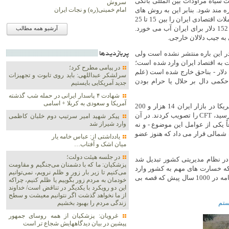
ر لیست سیاه مراودات بین المللی بانکی
سروش
ه مند شود. بنابر این به روش های
امام خمینی(ره) و نجات ایران
جایگزین روی آورد که به گفته کارشناسان مختلف، این روش ها، هزینه تعاملات اقتصادی ایران را بین 15 تا 25
درصد بالا برد. یعنی اگر یک خرید باید 100 دلار تمام می شد، بین 115 تا 152 دلار برای ایران آب می خورد.
آرشیو همه مطالب
به جیب دلالان خارجی.
در این باره منتشر نشده است ولی
پربازديدها
بین 120 تا 200 میلیارد دلار خسارت به اقتصاد ایران وارد شده است؛
در پیامی مطرح کرد؛
به عبارت دیگر از جیب هر ایرانی بین 1300 تا 2200 دلار - حد وسط 1750 دلار - بناحق خارج شده است (علم
سرلشکر عبداللهی: باید روی تابوت و تجهیزات
ه خسارت مادی به 90 میلیون انسان حکمی دال بر حلال یا حرام بودن
جدید آمریکایی بایستیم
شهادت ۴ پاسدار ایرانی در حمله شب گذشته
آمریکا و سعودی به کربلا + اسامی
در تاریخی که جناب علم الهدی، CFT را حرام اعلام می کرد، هر دلار آمریکا در بازار ایران 14 هزار و 200
تومان بود و تازه بعد از این که قیمتش 8 برابر شد و به 116 هزار تومان رسید، CFT را تصویب کردند. در آن
پیکر شهید امیر سرتیپ دوم خلبان کاظمی
وارد شیراز شد
د فراتر رفته است. قطعاً یکی از عوامل این موضوع - و نه
 شمالی قرار می داد که هنوز عضو
یادداشتی از: عباس خامه یار
میان اشک و آفتاب…
در جلسه هیئت دولت؛
در نظام مدیریتی کشور تبدیل شد
پزشکیان: ما که با دشمنان می‌جنگیم و مقاومت
 که خسارت های مهم به کشور وارد
می‌کنیم تا زیر بار زور و ظلم نرویم، نمی‌توانیم
شده است؛ گو این که «نوشدارو بعد مرگ سهراب»، نه قصه ای در شاهنامه در 1000 سال پیش که قصه بی
خودمان به مردم زور بگوییم یا ظلم کنیم، چراکه
این دو رویکرد با یکدیگر در تناقض است/ خداوند
از ما نخواهد گذشت اگر نتوانیم معیشت و سطح
ستم
زندگی مردم را بهبود بخشیم
غرویان: پزشکیان از همه روسای جمهور
پیشین در بیان دیدگاههایش شجاع تر است