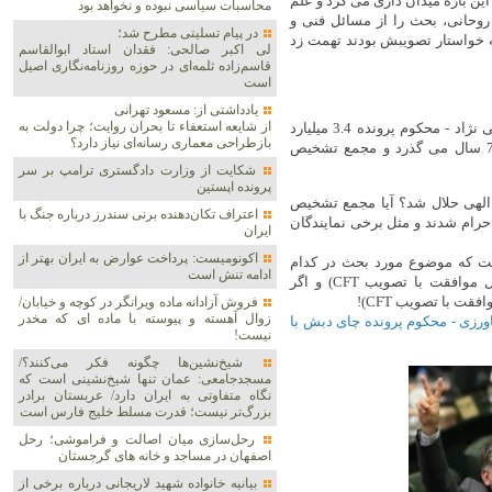
ین باره میدان داری می کرد و علم
محاسبات سیاسی نبوده و نخواهد بود
روحانی، بحث را از مسائل فنی و
در پیام تسلیتی مطرح شد؛
ه نمایندگانی که خواستار تصویبش بودند تهمت زد
لی اکبر صالحی: فقدان استاد ابوالقاسم
قاسم‌زاده ثلمه‌ای در حوزه روزنامه‌نگاری اصیل
است
یادداشتی از: مسعود تهرانی
از شایعه استعفاء تا بحران روایت؛ چرا دولت به
اینک از آن یکه تازی های علم الهدی و دوستانش مانند سید جواد ساداتی نژاد - محکوم پرونده 3.4 میلیارد
بازطراحی معماری رسانه‌ای نیاز دارد؟
دلاری چای دبش - که آن روزها از سرمداران مخالفت با CFT بودند، 7 سال می گذرد و مجمع تشخیص
شکایت از وزارت دادگستری ترامپ بر سر
پرونده اپستین
 الهی حلال شد؟ آیا مجمع تشخیص
اعتراف تکان‌دهنده برنی سندرز درباره جنگ با
ان رهبری اند، با تصویب CFT مرتکب فعل حرام شدند و مثل برخی نمایندگان
ایران
اکونومیست: پرداخت عوارض به ایران بهتر از
ت که موضوع مورد بحث در کدام
ادامه تنش است
اردوگاه سیاسی باشد! اگر همسویان شما کاری کنند، حلال است (مثل موافقت با تصویب CFT) و اگر
ت با تصویب CFT)!
فروش آزادانه ماده ویرانگر در کوچه و خیابان/
زوال آهسته و پیوسته با ماده ای که مخدر
ورزی - محکوم پرونده چای دبش با
نیست!
شیخ‌نشین‌ها چگونه فکر می‌کنند؟/
مسجدجامعی: عمان تنها شیخ‌نشینی است که
نگاه متفاوتی به ایران دارد/ عربستان برادر
بزرگ‌تر نیست؛ قدرت مسلط خلیج فارس است
رحل‌سازی میان اصالت و فراموشی؛ رحل
اصفهان در مساجد و خانه های گرجستان
بیانیه خانواده شهید لاریجانی درباره برخی از