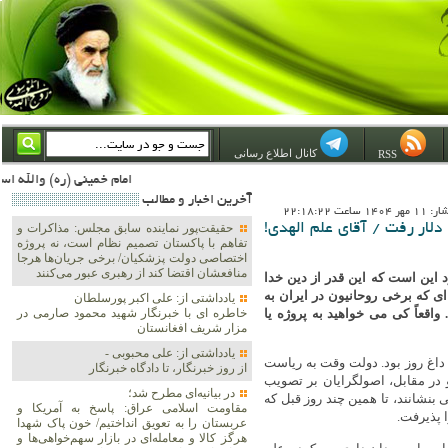
کانال اطلاع رسانی
RSS
امام خمینی (ره) والله اسلام تمامش سیاست است؛ ***** امام شهید: به گفتار امام و کردار امام اهتمام بورزید ***** امام خمینی(ره): ان شاء الله ما اندوه دلمان را در وقت مناسب با انتقام از امریکا و آل سعود برطرف خواهیم ساخت و داغ و حسرت حلاوت این جنای
آخرين اخبار و مطالب
 ساعت 22:18:22
CFT حلال شد ؛ ولی بعد از این که از جیب هر ایرانی 1750 دلار رفت / آقای علم الهدی!
حقیقت‌پور نماینده سابق مجلس: مذاکرات و
تفاهم با پاکستان تصمیم نظام است، نه پروژه
اختصاصی دولت پزشکیان/ برخی جریان‌ها هرجا
منافعشان اقتضا کند از رهبری عبور می‌کنند
 این است که این قدر از دین خدا
ای که برخی روحانیون در ایران به
یادداشتی از: علی اکبر پورسلطان
وده است. واقعاً کی می خواهید به پروژه یا
خاطره ای با خبرنگار شهید محمود صارمی در
مزار شریف افغانستان
یادداشتی از: علی محبوبی -
صویب CFT در ایران موضوع داغ روز بود. دولت وقت به ریاست
از روز خبرنگار، تا دادگاه خبرنگار
در مقابل، اصولگرایان بر تصویب
در بیانیه‌ای مطرح شد؛
بنشانند، تا همین چند روز قبل که
مقاومت اسلامی عراق: پاسخ به آمریکا و
 پذیرفت.
عربستان را به تعویق انداختیم/ خون پاک شهدا
هرگز کالا و معامله‌ای در بازار سهم‌خواهی‌ها و