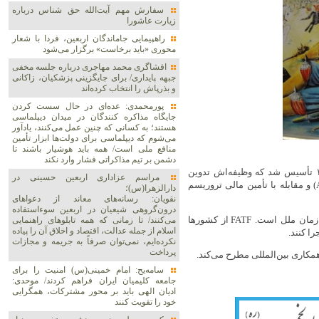
سفارش مهم آیت‌الله حق شناس درباره
زیارت عاشورا
راهپیمایی جاماندگان اربعین، فردا با شعار
محوری «باید برخاست» برگزار می‌شود
افشاگری محمد مهاجری درباره جلسه مخفی
جبهه پایداری/ برای جایگزینی پزشکیان، زاکانی
و بذرپاش را انتخاب کرده‌اند
پورمحمدی: عده‌ای در حال سست کردن
جایگاه مذاکره کنندگان در میدان دیپلماسی
هستند؛ به کسانی که چنین عمل می‌کنند، یادآور
می‌شوم که دیپلماسی برای دولت‌ها ابزار تأمین
منافع ملی است/ همه باید هوشیار باشند تا
دشمن بر تیم مذاکراتی فشار وارد نکند
FATF (گروه ویژه اقدام مالی) یک نهاد بین‌دولتی است که از سال ۱۹۸۹ تأسیس شد که وظیفه‌اش تدوین
مراسم عزاداری اربعین حسینی در
استانداردها و نظارت بر اجرای آن‌ها در حوزه مبارزه با پولشویی (AML) و مقابله با تأمین مالی تروریسم
دارالزهرا(س)؛
نقویان: رسانه‌های معاند از دعواهای
درون‌گروهی شیعیان در اربعین سوءاستفاده
CFT (کنوانسیون مقابله با تأمین مالی تروریسم) یکی از معاهدات سازمان ملل است. FATF از کشورها
می‌کنند/ تا زمانی که همه تابلوهای راهنمایی
اسلام از جمله عدالت، اقتصاد و اخلاق آن را پیاده
ا کنند.
نکرده‌ایم، نمی‌توان صرفاً به جریمه و مجازات
پرداخت
سامه‌یح: امام خمینی(س) امنیت را برای
جامعه کلیمیان ایران فراهم کردند/ موحدی:
ادیان الهی باید بر محور مشترکات، همگرایی
خود را تقویت کنند