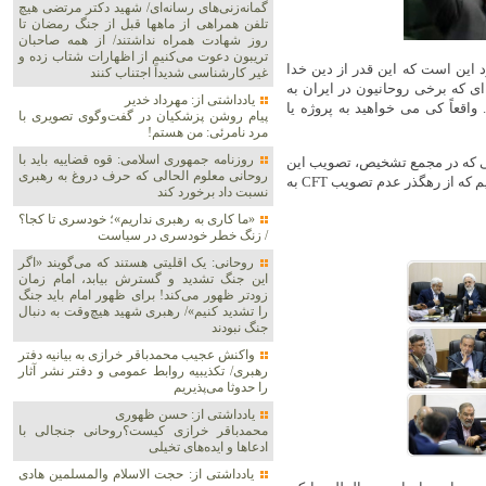
گمانه‌زنی‌های رسانه‌ای/ شهید دکتر مرتضی هیچ
تلفن همراهی از ماهها قبل از جنگ رمضان تا
روز شهادت همراه نداشتند/ از همه صاحبان
تریبون دعوت می‌کنیم از اظهارات شتاب زده و
 این است که این قدر از دین خدا
غیر کارشناسی شدیداً اجتناب کنند
ای که برخی روحانیون در ایران به
یادداشتی از: مهرداد خدیر
وده است. واقعاً کی می خواهید به پروژه یا
پیام روشن پزشکیان در گفت‌و‌گوی تصویری با
مرد نامرئی: من هستم!
روزنامه جمهوری اسلامی: قوه قضاییه باید با
انی که در مجمع تشخیص، تصویب این
روحانی معلوم الحالی که حرف دروغ به رهبری
کنوانسیون را این همه سال به تاخیر انداختند به میزان خسارتی اشاره کنیم که از رهگذر عدم تصویب CFT به
نسبت داد برخورد کند
«ما کاری به رهبری نداریم»؛ خودسری تا کجا؟
/ زنگ خطر خودسری در سیاست
روحانی: یک اقلیتی هستند که می‌گویند «اگر
این جنگ تشدید و گسترش بیابد، امام زمان
زودتر ظهور می‌کند! برای ظهور امام باید جنگ
را تشدید کنیم»/ رهبری شهید هیچ‌وقت به دنبال
جنگ نبودند
واکنش عجیب محمدباقر خرازی به بیانیه دفتر
رهبری/ تکذیبیه روابط عمومی و دفتر نشر آثار
را حدوثا می‌پذیریم
یادداشتی از: حسن ظهوری
محمدباقر خرازی کیست؟روحانی جنجالی با
ادعاها و ایده‌های تخیلی
یادداشتی از: حجت الاسلام والمسلمین هادی