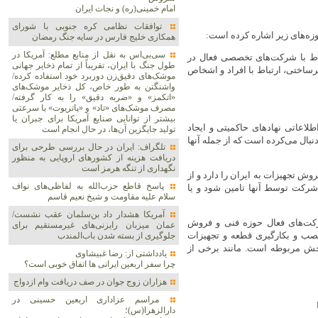
امام خمینی(ره) و نجات ایران
توافقات نظامی کره جنوبی با شورای
زه‌های زیر اشاره کرده است:
همکاری خلیج فارس در سایه جنگ رمضان
سی‌بی‌اس به نقل از منابع مطلع: آمریکا در
باط با شرکت‌های تخصصی فعال در
طول جنگ با ایران، تقریباً از تمام ذخایر جهانی
یرساختی، ارتباط با افراد و اشخاص
موشک‌های دقیق‌زن دوربرد خود استفاده کرده/
واشنگتن به طور خاص، کل ذخایر موشک‌های
«اتکمز» و «ضربه دقیق» را به کار گرفته/
مصرف موشک‌های «تاد» و «پاتریوت» با سرعتی
بیشتر از توانایی صنایع آمریکا برای جبران یا
عاتی نهادهای حاکمیتی و ایجاد
تولید جایگزین آن‌ها، در حال انجام است
دنبال می‌کرده است که از جمله آنها
تلگراف: ایران در حال بررسی طرحی برای
دریافت هزینه از کشورهای اروپایی به منظور
نگهداری از تنگه هرمز است
وش تجهیزات به ایران را دارد و از
پاسخ قاطع حزب‌الله به لفاظی‌های نواف
رکت توسط آنها تامین شود و یا
سلام علیه مقاومت و شیخ نعیم قاسم
آمریکا هشدار داد بن‌سلمان عقب نشست/
رکت‌های فعال حوزه فنی و فروش
عمان میزبان رایزنی‌های غیرمستقیم برای
 نصب و بکارگیری قطعه و تجهیزات
جلوگیری از بسته شدن باب‌المندب
خش مربوطه است. مانند برخی از
یادداشتی از: رضا غبیشاوی
چرا سفر اربعین ایرانی ها اتفاق خوبی است؟
هزاران زوج‌ جوان در صف دریافت وام ازدواج
مراسم عزاداری اربعین حسینی در
دارالزهرا(س)؛