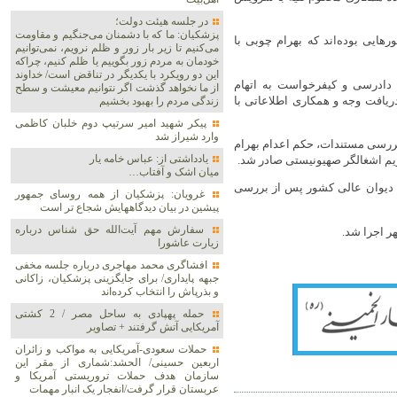
در جلسه هیئت دولت؛
پزشکیان: ما که با دشمنان می‌جنگیم و مقاومت
ورهایی بوده‌اند که بهرام چوبی با
می‌کنیم تا زیر بار زور و ظلم نرویم، نمی‌توانیم
خودمان به مردم زور بگوییم یا ظلم کنیم، چراکه
این دو رویکرد با یکدیگر در تناقض است/ خداوند
 دادرسی و کیفرخواست به اتهام
از ما نخواهد گذشت اگر نتوانیم معیشت و سطح
یافت وجه و همکاری اطلاعاتی با
زندگی مردم را بهبود بخشیم
پیکر شهید امیر سرتیپ دوم خلبان کاظمی
وارد شیراز شد
بررسی مستندات، حکم اعدام بهرام
یادداشتی از: عباس خامه یار
یم اشغالگر صهیونیستی صادر شد.
میان اشک و آفتاب…
 دیوان عالی کشور پس از بررسی
غرویان: پزشکیان از همه روسای جمهور
پیشین در بیان دیدگاههایش شجاع تر است
سفارش مهم آیت‌الله حق شناس درباره
ر اجرا شد.
زیارت عاشورا
افشاگری محمد مهاجری درباره جلسه مخفی
جبهه پایداری/ برای جایگزینی پزشکیان، زاکانی
و بذرپاش را انتخاب کرده‌اند
حمله پهپادی به ساحل مصر / 2 کشتی
آمریکایی آتش گرفتند + تصاویر
حملات سعودی-آمریکایی به مواکب و زائران
اربعین حسینی/ الحشد:شماری از مقر این
سازمان هدف حملات تروریستی آمریکا و
عربستان قرار گرفت/انفجار یک انبار مهمات