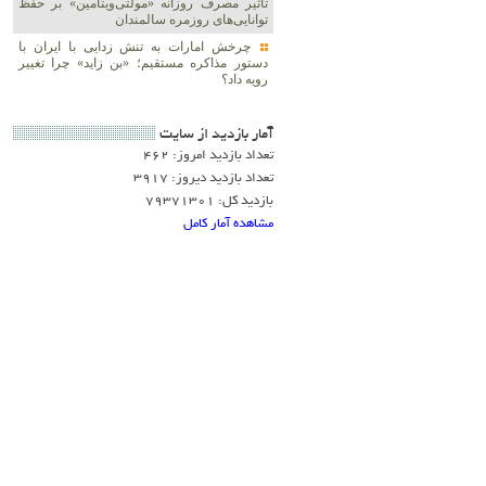
تاثیر مصرف روزانه «مولتی‌ویتامین» بر حفظ
توانایی‌های روزمره سالمندان
چرخش امارات به تنش زدایی با ایران با
دستور مذاکره مستقیم؛ «بن زاید» چرا تغییر
رویه داد؟
آمار بازديد از سايت
تعداد بازدید امروز: 462
تعداد بازدید دیروز: 3917
بازدید کل: 79371301
مشاهده آمار کامل