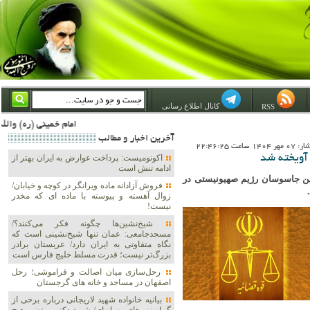
کانال اطلاع رسانی
RSS
امام خمینی (ره) والله اسلام تمامش سیاست است؛ ***** امام شهید: به گفتار امام و کردار امام اهتمام بورزید ***** امام خمینی(ره): ان شاء الله ما اندوه دلمان را در وقت مناسب با انتقام از امریکا و آل سعود برطرف خواهیم ساخت و
آخرين اخبار و مطالب
 ساعت 22:46:25
آویخته شد
اکونومیست: پرداخت عوارض به ایران بهتر از
ادامه تنش است
رین جاسوسان رژیم صهیونیستی در
فروش آزادانه ماده ویرانگر در کوچه و خیابان/
زوال آهسته و پیوسته با ماده ای که مخدر
نیست!
شیخ‌نشین‌ها چگونه فکر می‌کنند؟/
مسجدجامعی: عمان تنها شیخ‌نشینی است که
نگاه متفاوتی به ایران دارد/ عربستان برادر
بزرگ‌تر نیست؛ قدرت مسلط خلیج فارس است
رحل‌سازی میان اصالت و فراموشی؛ رحل
اصفهان در مساجد و خانه های گرجستان
بیانیه خانواده شهید لاریجانی درباره برخی از