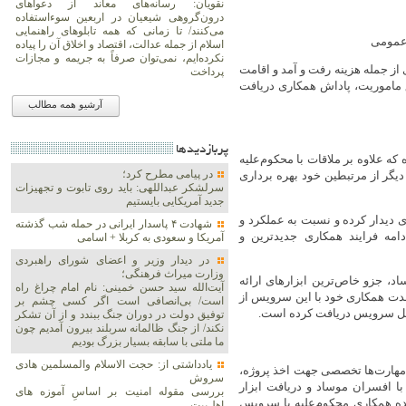
نقویان: رسانه‌های معاند از دعواهای
درون‌گروهی شیعیان در اربعین سوءاستفاده
می‌کنند/ تا زمانی که همه تابلوهای راهنمایی
 عمومی
اسلام از جمله عدالت، اقتصاد و اخلاق آن را پیاده
نکرده‌ایم، نمی‌توان صرفاً به جریمه و مجازات
ز جمله هزینه رفت و آمد و اقامت
پرداخت
ماموریت، پاداش همکاری دریافت
آرشیو همه مطالب
پربازديدها
ه علاوه بر ملاقات با محکوم‌علیه
در پیامی مطرح کرد؛
دیگر از مرتبطین خود بهره برداری
سرلشکر عبداللهی: باید روی تابوت و تجهیزات
جدید آمریکایی بایستیم
 دیدار کرده و نسبت به عملکرد و
شهادت ۴ پاسدار ایرانی در حمله شب گذشته
مه فرایند همکاری جدیدترین و
آمریکا و سعودی به کربلا + اسامی
در دیدار وزیر و اعضای شورای راهبردی
وزارت‌ میراث فرهنگی؛
د، جزو خاص‌ترین ابزارهای ارائه
آیت‌الله سید حسن خمینی: نام امام چراغ راه
مدت همکاری خود با این سرویس از
است/ بی‌انصافی است‌ اگر کسی چشم بر
امل سرویس دریافت کرده است.
توفیق دولت‌ در دوران جنگ ببندد و از آن تشکر
نکند/ از جنگ ظالمانه سربلند بیرون آمدیم چون
ما ملتی با سابقه بسیار بزرگ بودیم
یادداشتی از: حجت الاسلام والمسلمین هادی
ی مهارت‌ها تخصصی جهت اخذ پروژه،
سروش
رجی و ۹۵ ملاقات غیر حضوری با افسران موساد و دریافت ابزار
بررسی مقوله امنیت بر اساسِ آموزه های
ه همکاری محکوم‌علیه با سرویس
اهل‌بیت