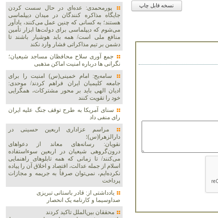
نسخه قابل چاپ
پورمحمدی: عده‌ای در حال سست کردن
جایگاه مذاکره کنندگان در میدان دیپلماسی
هستند؛ به کسانی که چنین عمل می‌کنند، یادآور
می‌شوم که دیپلماسی برای دولت‌ها ابزار تأمین
منافع ملی است/ همه باید هوشیار باشند تا
دشمن بر تیم مذاکراتی فشار وارد نکند
جمع آوری سلاح محافظان مساجد شیعیان؛
نگرانی ها درباره امنیت اماکن مذهبی
سامه‌یح: امام خمینی(س) امنیت را برای
جامعه کلیمیان ایران فراهم کردند/ موحدی:
ادیان الهی باید بر محور مشترکات، همگرایی
خود را تقویت کنند
سنای آمریکا به طرح توقف جنگ علیه ایران
رای منفی داد
مراسم عزاداری اربعین حسینی در
دارالزهرا(س)؛
نقویان: رسانه‌های معاند از دعواهای
درون‌گروهی شیعیان در اربعین سوءاستفاده
می‌کنند/ تا زمانی که همه تابلوهای راهنمایی
اسلام از جمله عدالت، اقتصاد و اخلاق آن را پیاده
نکرده‌ایم، نمی‌توان صرفاً به جریمه و مجازات
پرداخت
یادداشتی از: قادر باستانی تبریزی
صداوسیما و کارنامه یک انحصار
محققان بین‌الملل تاکید کردند