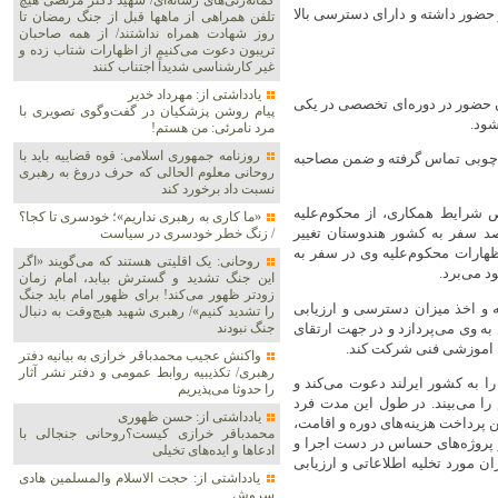
گمانه‌زنی‌های رسانه‌ای/ شهید دکتر مرتضی هیچ
حضور داشته و دارای دسترسی بالا
تلفن همراهی از ماهها قبل از جنگ رمضان تا
روز شهادت همراه نداشتند/ از همه صاحبان
تریبون دعوت می‌کنیم از اظهارات شتاب زده و
غیر کارشناسی شدیداً اجتناب کنند
یادداشتی از: مهرداد خدیر
ن حضور در دوره‌ای تخصصی در یکی
پیام روشن پزشکیان در گفت‌و‌گوی تصویری با
ود.
مرد نامرئی: من هستم!
روزنامه جمهوری اسلامی: قوه قضاییه باید با
دتی افسر موساد در قالب شرکت پوششی تحت عنوان ESMI با چوبی تماس گرفته و ضمن مصاحبه
روحانی معلوم الحالی که حرف دروغ به رهبری
نسبت داد برخورد کند
شرایط همکاری، از محکوم‌علیه
«ما کاری به رهبری نداریم»؛ خودسری تا کجا؟
د سفر به کشور هندوستان تغییر
/ زنگ خطر خودسری در سیاست
 اظهارات محکوم‌علیه وی در سفر به
روحانی: یک اقلیتی هستند که می‌گویند «اگر
د می‌برد.
این جنگ تشدید و گسترش بیابد، امام زمان
زودتر ظهور می‌کند! برای ظهور امام باید جنگ
و اخذ میزان دسترسی و ارزیابی
را تشدید کنیم»/ رهبری شهید هیچ‌وقت به دنبال
ه وی می‌پردازد و در جهت ارتقای
جنگ نبودند
ی اموزشی فنی شرکت کند.
واکنش عجیب محمدباقر خرازی به بیانیه دفتر
رهبری/ تکذیبیه روابط عمومی و دفتر نشر آثار
 به کشور ایرلند دعوت می‌کند و
را حدوثا می‌پذیریم
ی لازم را می‌بیند. در طول این مدت فرد
یادداشتی از: حسن ظهوری
رداخت هزینه‌های دوره و اقامت،
محمدباقر خرازی کیست؟روحانی جنجالی با
 پروژه‌های حساس در دست اجرا و
ادعاها و ایده‌های تخیلی
ن مورد تخلیه اطلاعاتی و ارزیابی
یادداشتی از: حجت الاسلام والمسلمین هادی
سروش