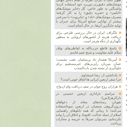
طول جنگ با ایران، تقریباً از تمام ذخایر جهانی
یل
موشک‌های دقیق‌زن دوربرد خود استفاده کرده/
واشنگتن به طور خاص، کل ذخایر موشک‌های
«اتکمز» و «ضربه دقیق» را به کار گرفته/
مصرف موشک‌های «تاد» و «پاتریوت» با سرعتی
بیشتر از توانایی صنایع آمریکا برای جبران یا
تولید جایگزین آن‌ها، در حال انجام است
تلگراف: ایران در حال بررسی طرحی برای
دریافت هزینه از کشورهای اروپایی به منظور
نگهداری از تنگه هرمز است
پاسخ قاطع حزب‌الله به لفاظی‌های نواف
سلام علیه مقاومت و شیخ نعیم قاسم
 مبلغ ۳۰۰ هزار
آمریکا هشدار داد بن‌سلمان عقب نشست/
عمان میزبان رایزنی‌های غیرمستقیم برای
جلوگیری از بسته شدن باب‌المندب
یادداشتی از: رضا غبیشاوی
چرا سفر اربعین ایرانی ها اتفاق خوبی است؟
هزاران زوج‌ جوان در صف دریافت وام ازدواج
مراسم عزاداری اربعین حسینی در
دارالزهرا(س)؛
نقویان: رسانه‌های معاند از دعواهای
درون‌گروهی شیعیان در اربعین سوءاستفاده
می‌کنند/ تا زمانی که همه تابلوهای راهنمایی
اسلام از جمله عدالت، اقتصاد و اخلاق آن را پیاده
نکرده‌ایم، نمی‌توان صرفاً به جریمه و مجازات
پرداخت