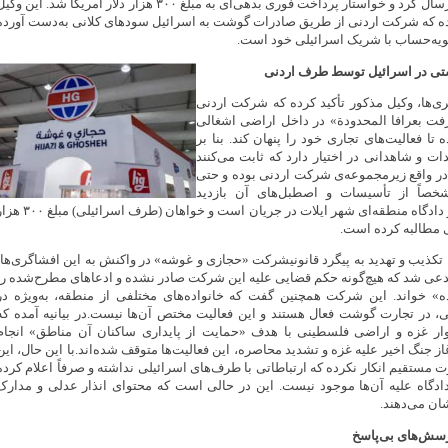
غوشه» و مالکان آن ارسال کرد و خواستار پرداخت فوری بدهی‌ای به مبلغ ۳۰۰ هزار دلار آمریکا شد. این وک
کرده که شرکت اردنی از طریق صادرات گوشت به اسرائیل سودهای کلانی به‌دست آورده
یه‌حساب با شریک اسرائیلی خود است.
تی در اسرائیل توسط طرف اردنی
ری‌ها، وکیل مذکور تأکید کرده که شرکت اردنی
فت بعرافا المحدودة» در داخل اراضی اشغالی
 فعالیت‌های تجاری خود را پنهان کند. بنا بر
ات و شاهدانی در اختیار دارد که ثابت می‌کنند
ر واقع زیرمجموعه‌ی شرکت اردنی بوده و حتی
خصاً از تأسیسات و اصطبل‌های آن بازدید
کرده‌اند.این پرونده در دادگاه منطقه‌ای شهر ایلات در جریان است و خواهان (طرف اسرائیلی)
ی مطالبه کرده است.
کذیب و تهدید به پیگرد قانونیشرکت «حجازی و غوشه» در واکنش به این افشاگری‌ها،
 مدعی شد که هیچ‌گونه حکم قضایی علیه این شرکت صادر نشده و ادعاهای مطرح‌شده را
ده» خواند. این شرکت همچنین گفت که خانواده‌های مختلفی از منطقه، به‌ویژه در
 در تجارت گوشت فعال هستند و این فعالیت مختص آن‌ها نیست.در بیانیه آمده که
ر غزه و اراضی فلسطینی با هدف «حمایت از پایداری ساکنان آن مناطق» انجام
ز جنگ اخیر علیه غزه و تشدید محاصره، این فعالیت‌ها متوقف شده‌اند.با این حال، این
 مستقیم انکار نکرده که ارتباطاتی با طرف‌های اسرائیلی نداشته و صرفاً اعلام کرده
گاه علیه آن‌ها موجود نیست. این در حالی است که محتوای انذار عدلی و مدارک
ان می‌دهند.
سش‌های بی‌پاسخ