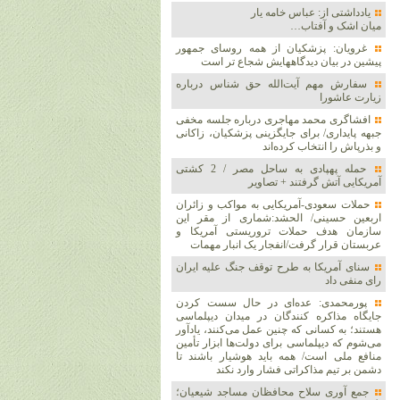
یادداشتی از: عباس خامه یار
میان اشک و آفتاب…
غرویان: پزشکیان از همه روسای جمهور
پیشین در بیان دیدگاههایش شجاع تر است
سفارش مهم آیت‌الله حق شناس درباره
زیارت عاشورا
افشاگری محمد مهاجری درباره جلسه مخفی
جبهه پایداری/ برای جایگزینی پزشکیان، زاکانی
و بذرپاش را انتخاب کرده‌اند
حمله پهپادی به ساحل مصر / 2 کشتی
آمریکایی آتش گرفتند + تصاویر
حملات سعودی-آمریکایی به مواکب و زائران
اربعین حسینی/ الحشد:شماری از مقر این
سازمان هدف حملات تروریستی آمریکا و
عربستان قرار گرفت/انفجار یک انبار مهمات
سنای آمریکا به طرح توقف جنگ علیه ایران
رای منفی داد
پورمحمدی: عده‌ای در حال سست کردن
جایگاه مذاکره کنندگان در میدان دیپلماسی
هستند؛ به کسانی که چنین عمل می‌کنند، یادآور
می‌شوم که دیپلماسی برای دولت‌ها ابزار تأمین
منافع ملی است/ همه باید هوشیار باشند تا
دشمن بر تیم مذاکراتی فشار وارد نکند
جمع آوری سلاح محافظان مساجد شیعیان؛