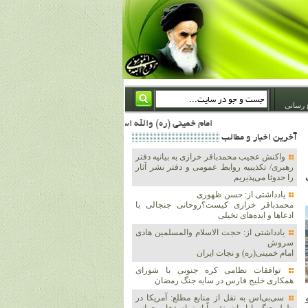
 رسانی
امام خمینی (ره) والله اسلام تمامش سیاست است؛ ***** امام شهید: به گفتار امام و کردار امام اهتمام بورزید ***** امام خمینی(ره): ان شاء الله ما اندوه دلمان را در وقت مناسب با انتقام از امریکا و آل سعود برطرف خواهیم ساخت و داغ و حسرت حلاوت این جنایت بزرگ را بر دلشان خواهیم نهاد 1367/4/29 ***** امام خمینی(رحمة الله علیه) : حکومت آل سعود، این وهابیهای پست بیخبر از خدا بسان خنجرند که همیشه از پشت در قلب مسلمانان فرو رفته‌اند 1366/5/12***** امام خمینی (ره) شهادت در راه خدا مسئله ای نیست که بشود با پیروزی در صحنه های نبرد مقایسه شود، مقام شهادت خود اوج بند
آخرين اخبار و مطالب
واکنش عجیب محمدباقر خرازی به بیانیه دفتر
رهبری/ تکذیبیه روابط عمومی و دفتر نشر آثار
را حدوثا می‌پذیریم
یادداشتی از: حسن ظهوری
محمدباقر خرازی کیست؟روحانی جنجالی با
ادعاها و ایده‌های تخیلی
یادداشتی از: حجت الاسلام والمسلمین هادی
سروش
امام خمینی(ره) و نجات ایران
توافقات نظامی کره جنوبی با شورای
همکاری خلیج فارس در سایه جنگ رمضان
سی‌بی‌اس به نقل از منابع مطلع: آمریکا در