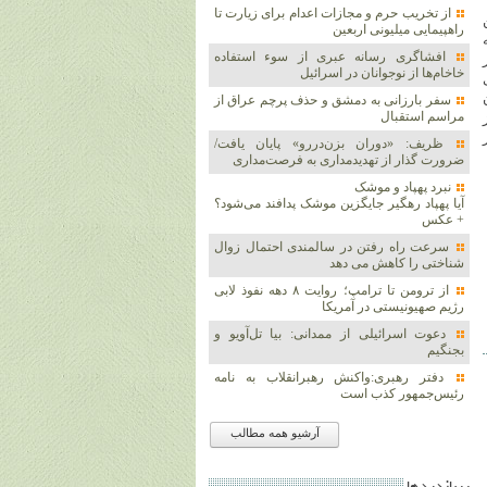
از تخریب حرم و مجازات اعدام برای زیارت تا
راهپیمایی میلیونی اربعین
افشاگری رسانه عبری از سوء استفاده
خاخام‌ها از نوجوانان در اسرائیل
سفر بارزانی به دمشق و حذف پرچم عراق از
مراسم استقبال
ظریف: «دوران بزن‌دررو» پایان یافت/
ضرورت گذار از تهدیدمداری به فرصت‌مداری
نبرد پهپاد و موشک‌
آیا پهپاد رهگیر جایگزین موشک‌ پدافند می‌شود؟
+ عکس
سرعت راه رفتن در سالمندی احتمال زوال
شناختی را کاهش می دهد
از ترومن تا ترامپ؛ روایت ۸ دهه نفوذ لابی
رژیم صهیونیستی در آمریکا
دعوت اسرائیلی از ممدانی: بیا تل‌آویو و
بجنگیم
دفتر رهبری:واکنش رهبرانقلاب به نامه
رئیس‌جمهور کذب است
آرشیو همه مطالب