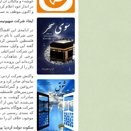
در انذار خود اعلام 
و اکنون موظف به تسو
ایجاد شرکت صهیونیس
در ادامه‌ی این افشاگ
حتی شرکتی با نام «ر
فلسطین تأسیس کرده تا
گفته این وکیل، مستند
این شرکت اسرائیلی د
برخی از شاهدان، ش
دلار را از شرکت اردن
واکنش شرکت اردنی: ت
بیانیه‌ای صادر کرد و
«دروغین و گمراه‌کنن
سرزمین‌های فلسطینی،
صادرات گوشت به نوا
می‌شده، اما پس از آغا
شرکت هیچ‌گاه به‌صورت
که سندی رسمی در داد
موجود، خلاف آن را نش
سکوت دولت اردن؛ پر