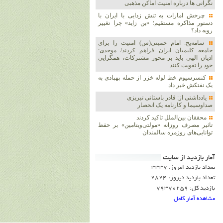
نگرانی ها درباره امنیت اماکن مذهبی
چرخش امارات به تنش زدایی با ایران با
دستور مذاکره مستقیم؛ «بن زاید» چرا تغییر
رویه داد؟
سامه‌یح: امام خمینی(س) امنیت را برای
جامعه کلیمیان ایران فراهم کردند/ موحدی:
ادیان الهی باید بر محور مشترکات، همگرایی
خود را تقویت کنند
کنسرسیوم خط لوله خزر از حمله پهپادی به
یک نفتکش خبر داد
یادداشتی از: قادر باستانی تبریزی
صداوسیما و کارنامه یک انحصار
محققان بین‌الملل تاکید کردند
تاثیر مصرف روزانه «مولتی‌ویتامین» بر حفظ
توانایی‌های روزمره سالمندان
آمار بازديد از سايت
تعداد بازدید امروز: 3337
تعداد بازدید دیروز: 2824
بازدید کل: 79370259
مشاهده آمار کامل