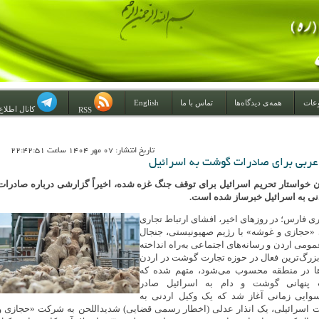
عات
همه‌ی دیدگاه‌ها
تماس با ما
English
کانال اطلاع
RSS
تاريخ انتشار: 07 مهر 1404 ساعت 22:42:51
ربی برای صادرات گوشت به اسرائیل
ن خواستار تحریم اسرائیل برای توقف جنگ غزه شده، اخیراً گزارشی درباره صادرات
 به اسرائیل خبرساز شده است.
ی فارس؛‌ در روزهای اخیر، افشای ارتباط تجاری
حجازی و غوشه» با رژیم صهیونیستی، جنجال
ومی اردن و رسانه‌های اجتماعی به‌راه انداخته
رگ‌ترین فعال در حوزه تجارت گوشت در اردن
‌ها در منطقه محسوب می‌شود، متهم شده که
 پنهانی گوشت و دام به اسرائیل صادر
سوایی زمانی آغاز شد که یک وکیل اردنی به
ت اسرائیلی، یک انذار عدلی (اخطار رسمی قضایی) شدیداللحن به شرکت «حجازی و