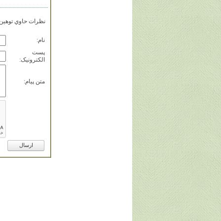
نظرات حاوي توهين، 
نام:
پست
الکترونيک:
متن پيام: