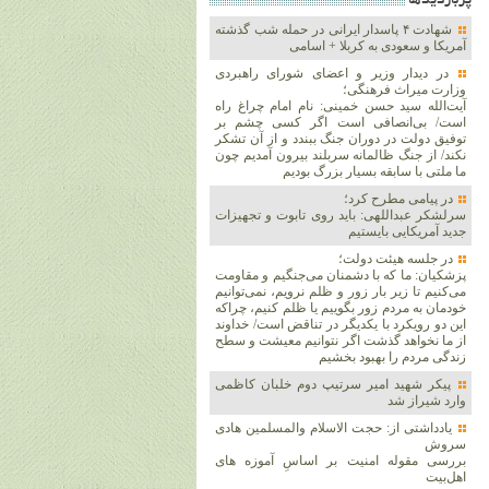
پربازديدها
شهادت ۴ پاسدار ایرانی در حمله شب گذشته
آمریکا و سعودی به کربلا + اسامی
در دیدار وزیر و اعضای شورای راهبردی
وزارت‌ میراث فرهنگی؛
آیت‌الله سید حسن خمینی: نام امام چراغ راه
است/ بی‌انصافی است‌ اگر کسی چشم بر
توفیق دولت‌ در دوران جنگ ببندد و از آن تشکر
نکند/ از جنگ ظالمانه سربلند بیرون آمدیم چون
ما ملتی با سابقه بسیار بزرگ بودیم
در پیامی مطرح کرد؛
سرلشکر عبداللهی: باید روی تابوت و تجهیزات
جدید آمریکایی بایستیم
در جلسه هیئت دولت؛
پزشکیان: ما که با دشمنان می‌جنگیم و مقاومت
می‌کنیم تا زیر بار زور و ظلم نرویم، نمی‌توانیم
خودمان به مردم زور بگوییم یا ظلم کنیم، چراکه
این دو رویکرد با یکدیگر در تناقض است/ خداوند
از ما نخواهد گذشت اگر نتوانیم معیشت و سطح
زندگی مردم را بهبود بخشیم
پیکر شهید امیر سرتیپ دوم خلبان کاظمی
وارد شیراز شد
یادداشتی از: حجت الاسلام والمسلمین هادی
سروش
بررسی مقوله امنیت بر اساسِ آموزه های
اهل‌بیت