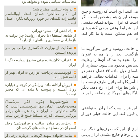
محاسبات سیاسی نبوده و نخواهد بود
در پیام تسلیتی مطرح شد؛
می‌افتد، این است که روسیه و چین
لی اکبر صالحی: فقدان استاد ابوالقاسم
 موضع ایران هم مشخص است. اگر
قاسم‌زاده ثلمه‌ای در حوزه روزنامه‌نگاری اصیل
 است که ایران بتواند فضای تنفسی
است
در این شرایط وقتی برخی کشورهای
یادداشتی از: مسعود تهرانی
ات هم ممکن است با ما کار کند.
از شایعه استعفاء تا بحران روایت؛ چرا دولت به
»
بازطراحی معماری رسانه‌ای نیاز دارد؟
شکایت از وزارت دادگستری ترامپ بر سر
 حالت، روسیه و چین می‌گویند ما
پرونده اپستین
بازگشت. بعد از آن هم به عنوان
 متعهد بدانند که آن‌ها را رعایت
اعتراف تکان‌دهنده برنی سندرز درباره جنگ با
ایران
ب‌هایش محدود می‌شود. بسیاری از
کشورها در این شرایط با ایران کار نمی‌کنند. در ادامه اگر تصویب قطعنامه‌ای ذیل ماده ۴۲ فصل هفتم در
اکونومیست: پرداخت عوارض به ایران بهتر از
زمینه را برای اقدامات نظامی فراهم
ادامه تنش است
ا آمریکا و اسرائیل طرف نیست. با
فروش آزادانه ماده ویرانگر در کوچه و خیابان/
 شرایط برای ایران رخ دهد، دیگر
زوال آهسته و پیوسته با ماده ای که مخدر
 هم پایگاه‌های آمریکا در منطقه را بزند.
نیست!
شیخ‌نشین‌ها چگونه فکر می‌کنند؟/
مسجدجامعی: عمان تنها شیخ‌نشینی است که
ین قرار است که ایران به توافقی
نگاه متفاوتی به ایران دارد/ عربستان برادر
بول کند. این حالت خیلی دور از
بزرگ‌تر نیست؛ قدرت مسلط خلیج فارس است
رحل‌سازی میان اصالت و فراموشی؛ رحل
اصفهان در مساجد و خانه های گرجستان
رغ از این که طرف‌های دیگر چه
از برجام خارج نشدم، از ان‌پی‌تی‌
بیانیه خانواده شهید لاریجانی درباره برخی از