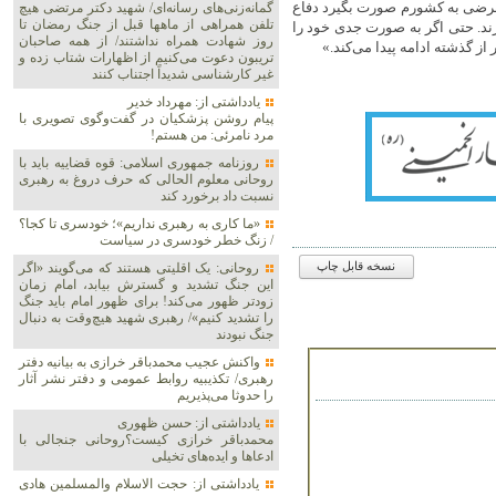
تعرضی به کشورم صورت بگیرد دفاع
گمانه‌زنی‌های رسانه‌ای/ شهید دکتر مرتضی هیچ
تلفن همراهی از ماهها قبل از جنگ رمضان تا
بزند. حتی اگر به صورت جدی خود را
روز شهادت همراه نداشتند/ از همه صاحبان
ز گذشته ادامه پیدا می‌کند.»
تریبون دعوت می‌کنیم از اظهارات شتاب زده و
غیر کارشناسی شدیداً اجتناب کنند
یادداشتی از: مهرداد خدیر
پیام روشن پزشکیان در گفت‌و‌گوی تصویری با
مرد نامرئی: من هستم!
روزنامه جمهوری اسلامی: قوه قضاییه باید با
روحانی معلوم الحالی که حرف دروغ به رهبری
نسبت داد برخورد کند
«ما کاری به رهبری نداریم»؛ خودسری تا کجا؟
/ زنگ خطر خودسری در سیاست
نسخه قابل چاپ
روحانی: یک اقلیتی هستند که می‌گویند «اگر
این جنگ تشدید و گسترش بیابد، امام زمان
زودتر ظهور می‌کند! برای ظهور امام باید جنگ
را تشدید کنیم»/ رهبری شهید هیچ‌وقت به دنبال
جنگ نبودند
واکنش عجیب محمدباقر خرازی به بیانیه دفتر
رهبری/ تکذیبیه روابط عمومی و دفتر نشر آثار
را حدوثا می‌پذیریم
یادداشتی از: حسن ظهوری
محمدباقر خرازی کیست؟روحانی جنجالی با
ادعاها و ایده‌های تخیلی
یادداشتی از: حجت الاسلام والمسلمین هادی