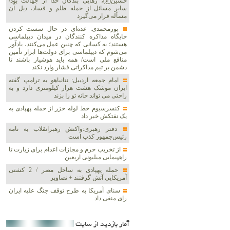
حسین(ع)، رهایی بندگان خدا از جهالت بود/
سایر مسائل از جمله ظلم و فساد، ذیل آن
مسأله قرار می‌گیرد
پورمحمدی: عده‌ای در حال سست کردن
جایگاه مذاکره کنندگان در میدان دیپلماسی
هستند؛ به کسانی که چنین عمل می‌کنند، یادآور
می‌شوم که دیپلماسی برای دولت‌ها ابزار تأمین
منافع ملی است/ همه باید هوشیار باشند تا
دشمن بر تیم مذاکراتی فشار وارد نکند
امام جمعه اردبیل: نتانیاهو به ترامپ گفته
ایران موشک هشت هزار کیلومتری دارد و به
راحتی می تواند خانه تو را بزند
کنسرسیوم خط لوله خزر از حمله پهپادی به
یک نفتکش خبر داد
دفتر رهبری:واکنش رهبرانقلاب به نامه
رئیس‌جمهور کذب است
از تخریب حرم و مجازات اعدام برای زیارت تا
راهپیمایی میلیونی اربعین
حمله پهپادی به ساحل مصر / 2 کشتی
آمریکایی آتش گرفتند + تصاویر
سنای آمریکا به طرح توقف جنگ علیه ایران
رای منفی داد
آمار بازديد از سايت