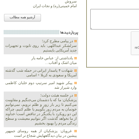
سروش
امام خمینی(ره) و نجات ایران
آرشیو همه مطالب
پربازديدها
در پیامی مطرح کرد؛
سرلشکر عبداللهی: باید روی تابوت و تجهیزات
جدید آمریکایی بایستیم
یادداشتی از: عباس خامه یار
میان اشک و آفتاب…
شهادت ۴ پاسدار ایرانی در حمله شب گذشته
آمریکا و سعودی به کربلا + اسامی
پیکر شهید امیر سرتیپ دوم خلبان کاظمی
وارد شیراز شد
در جلسه هیئت دولت؛
پزشکیان: ما که با دشمنان می‌جنگیم و مقاومت
می‌کنیم تا زیر بار زور و ظلم نرویم، نمی‌توانیم
خودمان به مردم زور بگوییم یا ظلم کنیم، چراکه
این دو رویکرد با یکدیگر در تناقض است/ خداوند
از ما نخواهد گذشت اگر نتوانیم معیشت و سطح
زندگی مردم را بهبود بخشیم
غرویان: پزشکیان از همه روسای جمهور
پیشین در بیان دیدگاههایش شجاع تر است