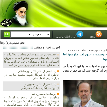
کانال اطلاع رسانی
RSS
امام خمینی (ره) والله اسلام تمامش سیاست است؛ ***** امام شهید: به گفتار امام و کردار امام اهتمام بورزید ***** امام خمینی(ره): ان شاء الله ما اندوه دلمان را در وقت مناسب با انتقام از امریکا و آل سعود برطرف خواهیم 
آخرين اخبار و مطالب
 ساعت 22:37:00
وسیه و چین نیاز داریم؛ اما
حقیقت‌پور نماینده سابق مجلس: مذاکرات و
تفاهم با پاکستان تصمیم نظام است، نه پروژه
ید
اختصاصی دولت پزشکیان/ برخی جریان‌ها هرجا
منافعشان اقتضا کند از رهبری عبور می‌کنند
جام احیا شود. یا این که بعداً در
جلوی آن گرفته شد که شاخص‌ترینش
یادداشتی از: علی اکبر پورسلطان
خاطره ای با خبرنگار شهید محمود صارمی در
مزار شریف افغانستان
یادداشتی از: علی محبوبی -
از روز خبرنگار، تا دادگاه خبرنگار
در بیانیه‌ای مطرح شد؛
مقاومت اسلامی عراق: پاسخ به آمریکا و
عربستان را به تعویق انداختیم/ خون پاک شهدا
هرگز کالا و معامله‌ای در بازار سهم‌خواهی‌ها و