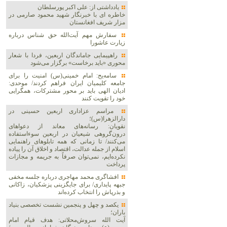
یادداشتی از: علی اکبر پورسلطان
خاطره ای با خبرنگار شهید محمود صارمی در
مزار شریف افغانستان
سفارش مهم آیت‌الله حق شناس درباره
زیارت عاشورا
راهپیمایی جاماندگان اربعین، فردا با شعار
محوری «باید برخاست» برگزار می‌شود
سامه‌یح: امام خمینی(س) امنیت را برای
جامعه کلیمیان ایران فراهم کردند/ موحدی:
ادیان الهی باید بر محور مشترکات، همگرایی
خود را تقویت کنند
مراسم عزاداری اربعین حسینی در
دارالزهرا(س)؛
نقویان: رسانه‌های معاند از دعواهای
درون‌گروهی شیعیان در اربعین سوءاستفاده
می‌کنند/ تا زمانی که همه تابلوهای راهنمایی
اسلام از جمله عدالت، اقتصاد و اخلاق آن را پیاده
نکرده‌ایم، نمی‌توان صرفاً به جریمه و مجازات
پرداخت
افشاگری محمد مهاجری درباره جلسه مخفی
جبهه پایداری/ برای جایگزینی پزشکیان، زاکانی
و بذرپاش را انتخاب کرده‌اند
یکصد و چهل و پنجمین نشست تخصصی بنیاد
باران؛
آیت الله سروش‌محلاتی: هدف قیام امام