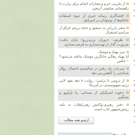
ه
از تخریب حرم و مجازات اعدام برای زیارت تا
راهپیمایی میلیونی اربعین
۱۸ شهریور
ز
افشاگری رسانه عبری از سوء استفاده
خاخام‌ها از نوجوانان در اسرائیل
سفر بارزانی به دمشق و حذف پرچم عراق از
مراسم استقبال
ظریف: «دوران بزن‌دررو» پایان یافت/
ضرورت گذار از تهدیدمداری به فرصت‌مداری
نبرد پهپاد و موشک‌
آیا پهپاد رهگیر جایگزین موشک‌ پدافند می‌شود؟
+ عکس
سرعت راه رفتن در سالمندی احتمال زوال
شناختی را کاهش می دهد
از ترومن تا ترامپ؛ روایت ۸ دهه نفوذ لابی
رژیم صهیونیستی در آمریکا
دعوت اسرائیلی از ممدانی: بیا تل‌آویو و
بجنگیم
دفتر رهبری:واکنش رهبرانقلاب به نامه
رئیس‌جمهور کذب است
آرشیو همه مطالب