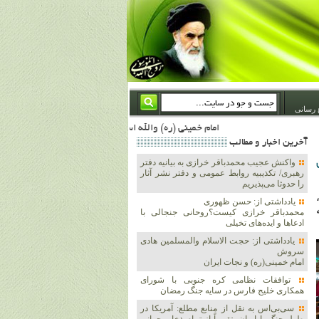
 رسانی
امام خمینی (ره) والله اسلام تمامش سیاست است؛ ***** امام شهید: به گفتار امام و کردار امام اهتمام بورزید ***** امام خمینی(ره): ان شاء الله ما اندوه دلمان را در وقت مناسب با انتقام از امریکا و آل سعود برطرف خواهیم ساخت و داغ و حسرت حلاوت این جنایت بزرگ را بر دلشان خواهیم نهاد 1367/4/29 ***** امام خمینی(رحمة الله علیه) : حکومت آل سعود، این وهابیهای پست بیخبر از خدا بسان خنجرند که همیشه از پشت در قلب مسلمانان فرو رفته‌اند 1366/5/12***** امام خمینی (ره) شهادت در راه خدا مسئله ای نیست که بشود با پیروزی در صحنه های نبرد مقایسه شود، مقام شهادت خود اوج بندگی و سیر و سلوک 
آخرين اخبار و مطالب
واکنش عجیب محمدباقر خرازی به بیانیه دفتر
رهبری/ تکذیبیه روابط عمومی و دفتر نشر آثار
را حدوثا می‌پذیریم
یادداشتی از: حسن ظهوری
ه
محمدباقر خرازی کیست؟روحانی جنجالی با
ادعاها و ایده‌های تخیلی
یادداشتی از: حجت الاسلام والمسلمین هادی
سروش
امام خمینی(ره) و نجات ایران
توافقات نظامی کره جنوبی با شورای
همکاری خلیج فارس در سایه جنگ رمضان
سی‌بی‌اس به نقل از منابع مطلع: آمریکا در