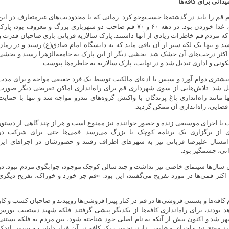
یدانی برای کافه‌ها
م قم را باید در گذشته‌ها جست‌وجو کرد. زمانی که با محدودیت‌های غیرمتعارف در این
شهر، تنها تفریح مجاز، غذا خوردن بود. در دهه ۶۰ و ۷۰ قم صاحب دو شهربازی بزرگ و معروف بود، پار
ریه و پارک ۷۲ تن که مردم قم خاطرات زیادی از آنها داشتند. پارک سالاریه قربانی بازی صاحبان قدرت و
د و تنها یک لکه سبز از آن باقی ماند که به دانشگاه امام صادق(ع) رسید و در زمان
 اکثر درخت‌های آن خشک شد. بخشی دیگر از این پارک به جامعه‌الزهرا رسید و بخشی
ونی و اداری تبدیل شد و در نهایت، پارک سالاریه به خاطره‌ها پیوست.
ا مدت بیشتری دوام آورد و سپس با ادعای مالکیت توسط یک فرد حقیقی مواجه و برای مدت
یل شد. تلاش‌هایی از سوی شهرداری قم برای راه‌اندازی اماکن تفریحی دیگر صورت
 مانند راه‌اندازی باغ پرندگان با واکنش گروه‌های تندرو مواجه شد و تنها با حمایت
قضایی، راه‌اندازی آن ممکن گردید.
یا اجرای موسیقی زنده و حضور خواننده نیز ممنوع است و هر از چند گاهی از دستور
ی از برگزاری یک برنامه کوچک یا بزرگ می‌رسد. قمی‌ها حتی برای شرکت در
امسال علیرضا قربانی نیز به شهرهای اطراف رفتند و حضورشان در اجراهای این
انی، چشمگیر بود.
‌ سال‌ها سینمای خاصی نیز نداشت و چند سالن کوچک موجود، جوابگوی مردم نبود. در
 اکثر قمی‌ها در مورد تفریح می‌گفتند، این بود: «قم جز خورد و خوراک، تفریح دیگری
م کافه‌ها و بستنی فروشی‌ها در قم در کنار پیتزا فروشی‌ها روییدند و صاحبان کسب و کار
د بودند، برای راه‌اندازی کافه‌ها از یکدیگر پیشی گرفتند. فلکه شهید دستغیب بورس
 شد و اکنون بیش از آنکه به نام اصلی خود شناخته شود، بین مردم به فلکه بستنی
ید مفتح نیز ماجرای مشابهی دارد، نخست یک کافه در آن قرار داشت و سپس اندک