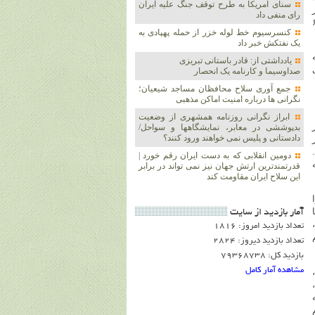
سنای آمریکا به طرح توقف جنگ علیه ایران
رای منفی داد
رها، ۱۳ میلیون نفر تخمین زده می‌شود و تعداد کافه‌های آن ۶
کنسرسیوم خط لوله خزر از حمله پهپادی به
یک نفتکش خبر داد
یادداشتی از: قادر باستانی تبریزی
صداوسیما و کارنامه یک انحصار
جمع آوری سلاح محافظان مساجد شیعیان؛
نگرانی ها درباره امنیت اماکن مذهبی
ابراز نگرانی روزنامه همشهری از وضعیت
بدپوششی در معابر، نمایشگاهها و سواحل/
دادستانی و پلیس نمی خواهند ورود کنند؟
دومین انقلابی که به دست ایران رقم خورد |
قدرتمندترین ارتش جهان نیز نمی تواند در برابر
این سلاح ایران مقاومت کند
ا
آمار بازديد از سايت
تعداد بازدید امروز: 1816
تعداد بازدید دیروز: 2824
بازدید کل: 79368738
مشاهده آمار کامل