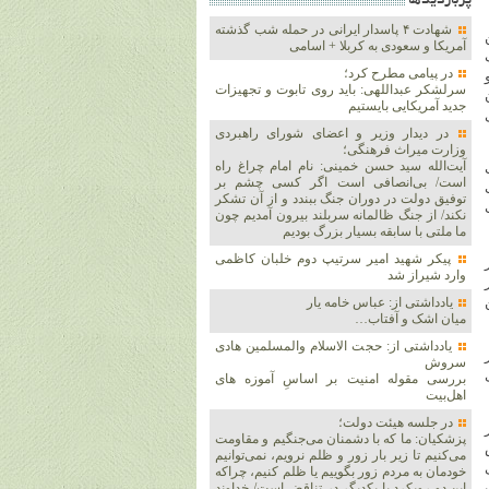
پربازديدها
شهادت ۴ پاسدار ایرانی در حمله شب گذشته
آمریکا و سعودی به کربلا + اسامی
ک
در پیامی مطرح کرد؛
سرلشکر عبداللهی: باید روی تابوت و تجهیزات
جدید آمریکایی بایستیم
در دیدار وزیر و اعضای شورای راهبردی
وزارت‌ میراث فرهنگی؛
آیت‌الله سید حسن خمینی: نام امام چراغ راه
است/ بی‌انصافی است‌ اگر کسی چشم بر
توفیق دولت‌ در دوران جنگ ببندد و از آن تشکر
نکند/ از جنگ ظالمانه سربلند بیرون آمدیم چون
ما ملتی با سابقه بسیار بزرگ بودیم
پیکر شهید امیر سرتیپ دوم خلبان کاظمی
وارد شیراز شد
یادداشتی از: عباس خامه یار
میان اشک و آفتاب…
یادداشتی از: حجت الاسلام والمسلمین هادی
سروش
بررسی مقوله امنیت بر اساسِ آموزه های
اهل‌بیت
در جلسه هیئت دولت؛
پزشکیان: ما که با دشمنان می‌جنگیم و مقاومت
می‌کنیم تا زیر بار زور و ظلم نرویم، نمی‌توانیم
خودمان به مردم زور بگوییم یا ظلم کنیم، چراکه
این دو رویکرد با یکدیگر در تناقض است/ خداوند