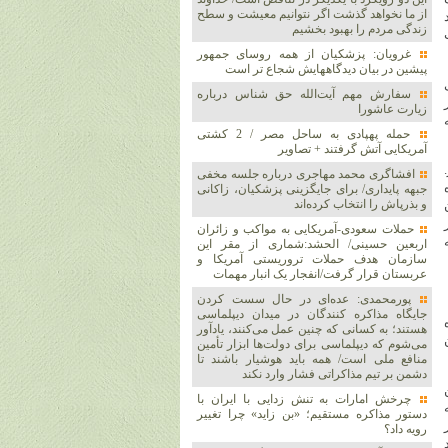
از ما نخواهد گذشت اگر نتوانیم معیشت و سطح
زندگی مردم را بهبود بخشیم
غرویان: پزشکیان از همه روسای جمهور
پیشین در بیان دیدگاههایش شجاع تر است
سفارش مهم آیت‌الله حق شناس درباره
ور
زیارت عاشورا
حمله پهپادی به ساحل مصر / 2 کشتی
آمریکایی آتش گرفتند + تصاویر
افشاگری محمد مهاجری درباره جلسه مخفی
جبهه پایداری/ برای جایگزینی پزشکیان، زاکانی
و بذرپاش را انتخاب کرده‌اند
حملات سعودی-آمریکایی به مواکب و زائران
اربعین حسینی/ الحشد:شماری از مقر این
سازمان هدف حملات تروریستی آمریکا و
عربستان قرار گرفت/انفجار یک انبار مهمات
پورمحمدی: عده‌ای در حال سست کردن
جایگاه مذاکره کنندگان در میدان دیپلماسی
ه
هستند؛ به کسانی که چنین عمل می‌کنند، یادآور
می‌شوم که دیپلماسی برای دولت‌ها ابزار تأمین
منافع ملی است/ همه باید هوشیار باشند تا
دشمن بر تیم مذاکراتی فشار وارد نکند
در این
چرخش امارات به تنش زدایی با ایران با
 به
دستور مذاکره مستقیم؛ «بن زاید» چرا تغییر
در نظر
رویه داد؟
وجود