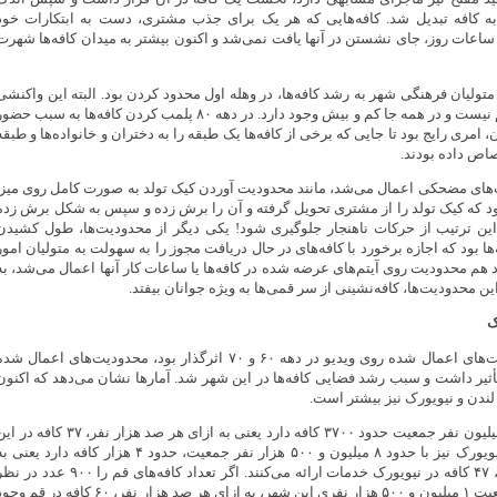
به کافه تبدیل شد. کافه‌هایی که هر یک برای جذب مشتری، دست به ابتکارات خود
 ساعات روز، جای نشستن در آنها یافت نمی‌شد و اکنون بیشتر به میدان کافه‌ها شهرت
متولیان فرهنگی شهر به رشد کافه‌ها، در وهله اول محدود کردن بود. البته این واکنشی
است که منحصر به قم نیست و در همه جا کم و بیش وجود دارد. در دهه ۸۰ پلمب کردن کافه‌ها به سبب حض
امری رایج بود تا جایی که برخی از کافه‌ها یک طبقه را به دختران و خانواده‌ها و طبقه
صاص داده بودند.
های مضحکی اعمال می‌شد، مانند محدودیت آوردن کیک تولد به صورت کامل روی میز.
بود که کیک تولد را از مشتری تحویل گرفته و آن را برش زده و سپس به شکل برش زده
 این‌ ترتیب از حرکات ناهنجار جلوگیری شود! یکی دیگر از محدودیت‌ها، طول کشیدن
ا بود که اجازه برخورد با کافه‌های در حال دریافت مجوز را به سهولت به متولیان امور
د هم محدودیت روی آیتم‌های عرضه شده در کافه‌ها یا ساعات کار آنها اعمال می‌شد، به
این محدودیت‌ها، کافه‌نشینی از سر قمی‌ها به ویژه جوانان بیفتد.
ک
همان قدر که محدودیت‌های اعمال شده روی ویدیو در دهه ۶۰ و ۷۰ اثرگذار بود، محدودیت‌های اعمال شد
تأثیر داشت و سبب رشد فضایی کافه‌ها در این شهر شد. آمارها نشان می‌دهد که اکنون
ز لندن و نیویورک نیز بیشتر است.
لندن با نزدیک به ۱۰ میلیون نفر جمعیت حدود ۳۷۰۰ کافه دارد یعنی به ازای هر صد هزار نفر، ۳۷ کافه 
کلانشهر وجود دارد. نیویورک نیز با حدود ۸ میلیون و ۵۰۰ هزار نفر جمعیت، حدود ۴ هزار کافه دارد یعنی
ازای هر صد هزار نفر، ۴۷ کافه در نیویورک خدمات ارائه می‌کنند. اگر تعداد کافه‌های قم را ۹۰۰ عدد 
بگیریم، با توجه به جمعیت ۱ میلیون و ۵۰۰ هزار نفری این شهر، به ازای هر صد هزار نفر، ۶۰ کافه در قم 