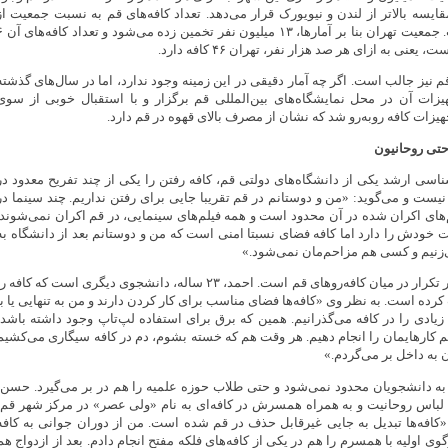
مقایسه بالاتر از لندن و نیویورک قرار می‌دهد. تعداد کافه‌های قم به نسبت جمعیت از
تهران نیز بیشتر است. جمعیت تهران بنا بر آما
عنی به ازای هر صد هزار نفر، تهران ۴۶ کافه دارد.
 نیز جالب است. اگر چه آمار دقیقی در این زمینه وجود ندارد، اما در سال‌های گذشته
یزات آن در محل نمایشگاه‌های بین‌المللی قم برگزار و با استقبال خوبی از سوی
هیزات کافه روبه‌رو شد که نشان از مصرف بالای قهوه در قم دارد.
حتی روحانیون
سی ارشد یکی از دانشگاه‌های دولتی قم، کافه‌ رفتن را یکی از چند تفریح معدود در
نیست و می‌گوید: «من و دوستانم در قم تقریبا جایی برای رفتن نداریم. چند سینما در
م‌های اکران شده در آن محدود است و همه فیلم‌های سینمایی، در قم اکران نمی‌شوند.
خودش را دارد اما کافه فضای نسبتا امنی است که من و دوستانم بعد از دانشگاه به
ی‌زنیم و کسی هم مزاحم‌مان نمی‌شود.»
این پاسخی مشابه و پر تکرار در میان کافه‌روهای قم است. احمد، ۲۳ ساله، دانشجوی دیگری است که کافه ر
کرده است. به نظر وی «کافه‌ها فضای مناسب برای کار کردن دارند و من به تنهایی یا با
یادی را در کافه‌ می‌گذرانیم. همین که برق برای استفاده لپ‌تاپ وجود داشته باشد،
یم کارهایمان را انجام دهیم. هر وقت هم که خسته بشوم، دم در کافه سیگاری می‌کشیم
ن به داخل بر می‌گردم.»
 به دانشجویان محدود نمی‌شود و حتی طلاب حوزه علمیه را هم در بر می‌گیرد. حسن،
ی که با لباس روحانیت و به همراه همسرش در کافه‌ای‌ به نام «ولی عصر» در مرکز شهر قم،
افه‌ها تبدیل به جایی غیرقابل حذف در قم شده است. من از دوران جوانی به کافه
ی اولیه با همسرم را هم در یکی از کافه‌های فلکه مفتح انجام دادم. بعد از ازدواج هم