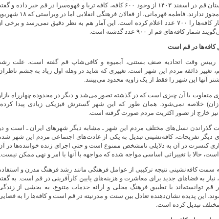
آبمیوه و کافی‌شاپ استان قم در اسفند ۱۴۰۳ از وجود ۶۰۰ کافه، کافه تریا و قهوه‌سرا در قم خبر داده و گفت
از این تعداد ۲۰۰ کافه مجوز ندارند. فاطمه قهرمانی، از فعالان فرهنگی انقلابی اما در ویراستی که 
۱۴۰۴ منتشر کرده، آمار کافه‌ها را ۷۰۰ عدد اعلام کرده است. این آمار هم به نظر دقیق نمی‌رسد و برخی ا
مار کافه‌های قم از ۹۰۰ عدد گذشته است.
 کافه‌ها در قم است
ن، رییس وقت اتحادیه صنف بستنی، آبمیوه و کافی‌شاپ قم گفته است، علت رشد
قم، تغییر ذائقه مردم این شهر است. تغییری که شاید در وهله اول زیاد به چشم ناظران
شتر آنها این شهر را فقط از یک زاویه محدود می‌بینند.
سال ۱۴۰۴ شهری متفاوت با آن چیزی است که در گذشته تصور می‌شد و دیگر در محدوده چهارراه بازار
بازان) خلاصه نمی‌شود. همان طور که این شهر گسترش فیزیکی زیادی پیدا کرده،
ز خارج از تصور اکثریت مردم صورت گرفته است.
قت گذراندن نسل‌های مختلف مردم این شهر ـ مشابه دیگر شهرهای ایران ـ است و در
 دیگر تفریحات، کافه‌نشینی تبدیل به یکی از عادت‌های اجتماعی مردم این شهر شده
ی کنسرت در آن به دلایلی نامشخص ممنوع است و حتی اجرای زنده خواننده‌ها در آن
و است، حالا با تغییراتی اساسی مواجه شده که مواجهه با آنها با امر و نهی ممکن نیست.
به سمت کافه‌نشینی نتیجه ترکیبی از عوامل فرهنگی مانند رشد فرهنگ مدرن و استفاده
 نیاز به فضاهای جدید برای معاشرت و هزینه‌های پایین کارآفرینی در قم است. به گفته
در قم توانسته‌اند با تطبیق فرهنگ محلی و ارائه خدمات متنوع، به بخشی از زندگی
د. این پدیده نشان‌دهنده تعادل بین سنت و مدرنیته در قم است و کافه‌ها را به فضایی
مختلف تبدیل کرده است.