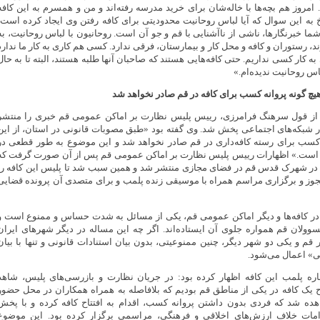
. امروز هم بچه‌ها با خاله‌شان برای خرید مدرسه رفته‌اند و من و همسرم به این کافه
سخ به این سوال که آیا لباس روحانیت محدودیتی برای کافه رفتن وی ایجاد کرده است،
ما خبرنگارها، ناشی از ناآشنایی با قم و جو آن است. روحانیون با لباس روحانیت، به
د، رستوران و کافه و محل کار و بیمارستان، فرقی ندارد. کسی هم کاری به کار ما ندارد
ه کار کسی نداریم. حتی کافه‌هایی هستند که صاحبان آنها طلبه هستند، البته تا به حال
لباس روحانیت ندیده‌ام.»
یچ ‌گونه پروانه کسب برای کافه در قم صادر نخواهد شد
ا از قول سرهنگ فرامرزی، رییس پلیس نظارت بر اماکن عمومی قم خبری را منتشر
 شبکه‌های اجتماعی پخش شد. وی گفته بود «طبق مصوبات قانونی در استان، از این
 کسب برای رسته کافه‌داری در قم صادر نخواهد شد و این موضوع به‌ طور قطعی در
ه است.» اظهارات رییس پلیس نظارت بر اماکن عمومی قم پس از آن صورت گرفت که
فه در شهرک قدس قم در فضای مجازی منتشر شد و همین سبب شد تا پلیس این کافه را
مجوز و برگزاری مراسم همراه با موسیقی زنده پلمب و برای متصدی آن پرونده قضایی
ر کافه‌ها و دیگر اماکن عمومی قم، یکی از مسائل به ‌شدت حساس و ممنوع است و
وولان قم همواره جلوی آن ایستاده‌اند. اگر چه این مساله در دیگر شهرهای ایران
 قم و یکی دو شهر دیگر، چنین ممنوعیتی، بدون بیان استنادات قانونی و تنها با بیان
» اعمال می‌شود.
ره پلمب این کافه اظهار کرده بود: در جریان نظارت و بازرسی‌های پلیس، شاهد
ح یک کافه در یکی از مناطق قم بودیم که بلافاصله به همراه همکاران در محل حضور
اهده شد که فردی بدون داشتن پروانه کسب، اقدام به افتتاح کافه کرده و با پخش
مات خلاف ارزش‌های اخلاقی و فرهنگی، مراسمی برگزار کرده بود. این موضوع