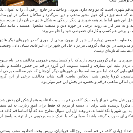
ت‌برانگیز است
قم شهری است که دو وجه دارد، بیرونی و داخلی. در خارج از قم، آن را به عنوان یک
 که همه‌ چیز در آن حول محور مذهب و دین می‌گذرد و ساکنان همگی در این مدار
خل این شهر اما مانند همه شهرهای دیگر، زندگی به شکل عادی جریان دارد. مردم صبح
د و به سر کار می‌روند، برخی در حوزه دین و مذهب مشغول هستند ـ مانند دیگر
 ـ و برخی هم کسب و کارهای خصوصی خود را جلو می‌برند.
بب قضاوت عمومی درباره این شهر از بیرون، برخی از اموری که در شهرهای دیگر عادی
 می‌رسد. در این میان گروهی نیز در داخل این شهر برای غیرعادی نشان دادن وضعیت
لبته مساله تازه‌ای نیست.
 شهرهای ایران گروهی وجود دارند که با واکسیناسیون عمومی مخالفند و در ایام شیوع
 مردم علیه این بیماری، واکسینه نشوند، این گروه در قم نیز حضور داشتند و علیه
هپیمایی کردند، اما خبر مخالفت‌ها در شهرهای دیگر آن‌چنان که خبر مخالفت برخی از
ناسیون کرونا پخش شد، انعکاس نیافت. البته شاید مخالفت برخی از این گروه
 اماکن مذهبی در قم و تحصن، در پخش این خبر موثر بود.
 روز قبل وقتی خبر از پلمب یک کافه در قم به سبب افتتاحیه هنجارشکن آن پخش شد،
 مکررا پرسیده شد. برای آن دسته از مردم که فقط برای امور زیارتی به قم سفر
 به این شهر پا نگذاشته‌اند، در وهله اول این سوال مطرح شد که آیا اساسا قم کافه هم
شکنی‌ای صورت گرفته باشد؟ سوالی که با اندک جست‌وجویی در اینترنت، پاسخ آن
 تعداد زیادی کافه در قم است. روح‌الله قربانیان، رییس وقت اتحادیه صنف بستنی،