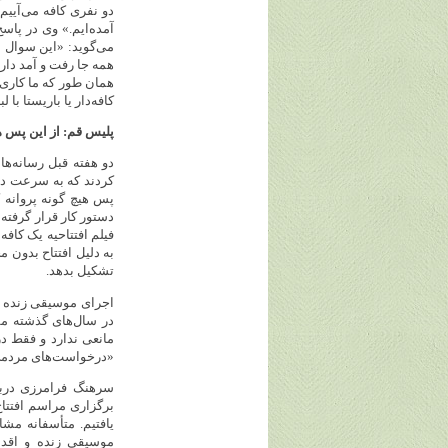
دو نفری کافه می‌آییم
‌آمده‌ایم.» وی در پا
می‌گوید: «این سوال ش
همه جا رفت و آمد دارن
همان طور که ما کاری ب
کافه‌دار یا باریستا با 
پلیس قم: از این پس ه
دو هفته قبل رسانه‌ه
کردند که به سرعت در
پس هیچ ‌گونه پروانه
دستور کار قرار گرفت
فیلم افتتاحیه یک کا
به دلیل افتتاح بدون 
تشکیل بدهد.
اجرای موسیقی زنده د
در سال‌های گذشته مس
مانعی ندارد و فقط در
«درخواست‌های مردمی
سرهنگ فرامرزی دربا
برگزاری مراسم افتتا
یافتیم. متأسفانه مش
موسیقی زنده و اقدا