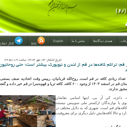
عات
همه‌ی دیدگاه‌ها
تماس با ما
English
کانال اطلاع
RSS
تاريخ انتشار: 03 مهر 1404 ساعت 22:50:09
 کافه در قم؛ تراکم کافه‌ها در قم از لندن و نیویورک بیشتر است؛ حتی روحانیون
د
 تعداد زیادی کافه در قم است. روح‌الله قربانیان، رییس وقت اتحادیه صنف بستنی،
آبمیوه و کافی‌شاپ استان قم در اسفند ۱۴۰۳ از وجود ۶۰۰ کافه، کافه تریا و قهوه‌سرا در قم خبر داده و گفت
ه، دانژه، کی آر بی، اینها اسامی نقاشان
ی یا نوازندگان ارکستر ملی سوییس نیستند
کافه‌های قم است. شهری که به دلایل مختلف در
رد و حالا کافه‌هایش دلیل دیگری برای معروفیت