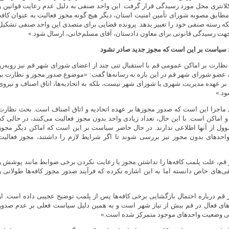
کلانتری محل مورد رسیدگی قرار گرفت. این واحد صنفی به دلیل عدم رعایت قوانین و
ابق مصوبه شورای تأمین امنیت استان، دیگر هیچ ‌گونه مجوز فعالیت به عنوان کافه
که رسته صنفی خود را تغییر بدهد. پرونده قضایی برای متصدی این واحد صنفی تشکیل
جهت رسیدگی قانونی برای معاون دادستان، آقای مسلم‌خانی، ارسال شود.»
سیاست بر این است که مجوز جدید صادر نشود
ظارت بر اماکن عمومی قم با استقبال تنی چند از اعضای شورای شهر قم نیز روبه‌رو
ضو شورای شهر قم در این باره به رسانه‌ها گفت: «موضوع صدور مجوز و نظارت بر
بر عهده مدیریت شهری یا شورای شهر نیست، بلکه به اتحادیه‌ها، اتاق اصناف و نیروی
ود.»
اجرا این است که صدور مجوزها بر عهده اتحادیه و اتاق اصناف است. بحث نظارت
و اماکن است. با این حال، تعداد زیادی واحد بدون مجوز فعالیت می‌کنند، در حالی که
سوول از آنها اطلاعی ندارند. در حال حاضر سیاست بر این است که اماکن دیگر مجوز
احدهای بدون مجوز نیز بررسی شوند تا اگر شرایط لازم را داشتند، مجوز فعالیت
م، علت پلمب کافه‌ها را نداشتن مجوز یا رعایت نکردن برخی ضوابط مانند پوشش و
های خاص دانسته اما به این اشاره نکرده که فرآیند صدور مجوز کافه‌ها طولانی و
م درباره احتمال بازگشایی برخی کافه‌ها پس از پلمب توضیح عجیبی داده است. او
دهای فعال در قم بیش از نیاز شهر است و به همین دلیل سیاست فعلی بر عدم صدور
هی وضعیت واحدهای موجود متمرکز شده است.»