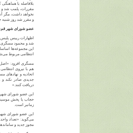
بلافاصله با هماهنگی 
مقررات، پلمب شد و مط
نخواهد داشت، مگر آن
و مقرر شد روز شنبه 
عضو شورای شهر قم: 
اظهارات رییس پلیس ن
شد و محمود مسگری، ع
این مجموعه‌ها اساسا 
انتظامی مربوط می‌ش
مسگری افزود: «اصل م
هم با نیروی انتظامی 
اتحادیه و نهادهای م
جدیدی صادر نکند و و
دریافت کنند.»
این عضو شورای شهر ق
حجاب یا پخش موسیقی‌
زمانبر است.
این عضو شورای شهر ق
می‌گوید: «تعداد واح
مجوز جدید و ساماند