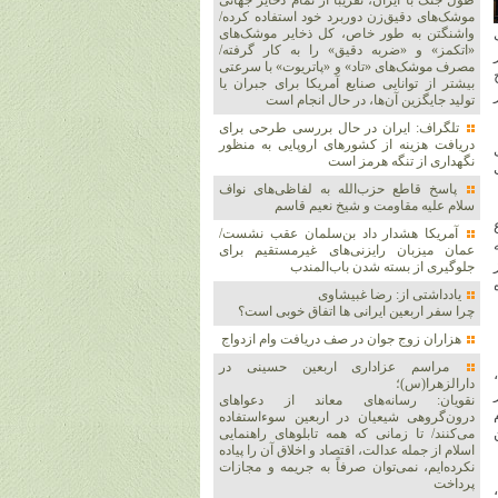
طول جنگ با ایران، تقریباً از تمام ذخایر جهانی
موشک‌های دقیق‌زن دوربرد خود استفاده کرده/
واشنگتن به طور خاص، کل ذخایر موشک‌های
«اتکمز» و «ضربه دقیق» را به کار گرفته/
مصرف موشک‌های «تاد» و «پاتریوت» با سرعتی
بیشتر از توانایی صنایع آمریکا برای جبران یا
تولید جایگزین آن‌ها، در حال انجام است
تلگراف: ایران در حال بررسی طرحی برای
دریافت هزینه از کشورهای اروپایی به منظور
نگهداری از تنگه هرمز است
پاسخ قاطع حزب‌الله به لفاظی‌های نواف
سلام علیه مقاومت و شیخ نعیم قاسم
آمریکا هشدار داد بن‌سلمان عقب نشست/
عمان میزبان رایزنی‌های غیرمستقیم برای
جلوگیری از بسته شدن باب‌المندب
یادداشتی از: رضا غبیشاوی
چرا سفر اربعین ایرانی ها اتفاق خوبی است؟
هزاران زوج‌ جوان در صف دریافت وام ازدواج
مراسم عزاداری اربعین حسینی در
دارالزهرا(س)؛
نقویان: رسانه‌های معاند از دعواهای
درون‌گروهی شیعیان در اربعین سوءاستفاده
می‌کنند/ تا زمانی که همه تابلوهای راهنمایی
اسلام از جمله عدالت، اقتصاد و اخلاق آن را پیاده
نکرده‌ایم، نمی‌توان صرفاً به جریمه و مجازات
پرداخت