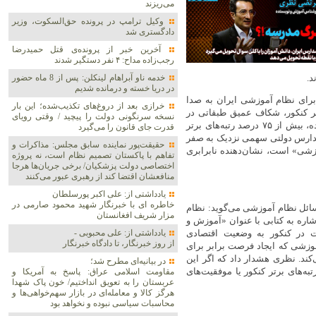
می‌ریزند
وکیل ترامپ در پرونده حق‌السکوت، وزیر
دادگستری شد
آخرین خبر از پرونده‌ی قتل حمیدرضا
رجب‌زاده مداح: ۴ نفر دستگیر شدند
د.
خدمه ناو آبراهام لینکلن: پس از 8 ماه حضور
در دریا خسته و درمانده‌ شدیم
زنگ خطر را برای نظام آموزشی ایران به صدا
خرازی بعد از دروغ‌های تکذیب‌شده؛ این بار
تر کنکور، شکاف عمیق طبقاتی در
نسخه سرنگونی دولت را پیچید / وقتی رویای
آموزش را نمایان کرد. به گفته دکتر نظری، کارشناس آموزش و نویسنده، بیش از ۷۵ درصد رتبه‌های برتر
قدرت جای قانون را می‌گیرد
 مدارس دولتی سهمی نزدیک به صفر
حقیقت‌پور نماینده سابق مجلس: مذاکرات و
وزشی» است، نشان‌دهنده نابرابری
تفاهم با پاکستان تصمیم نظام است، نه پروژه
اختصاصی دولت پزشکیان/ برخی جریان‌ها هرجا
منافعشان اقتضا کند از رهبری عبور می‌کنند
یادداشتی از: علی اکبر پورسلطان
خاطره ای با خبرنگار شهید محمود صارمی در
ائل نظام آموزشی می‌گوید: نظام
مزار شریف افغانستان
شاره به کتابی با عنوان «آموزش و
یت در کنکور به وضعیت اقتصادی
یادداشتی از: علی محبوبی -
از روز خبرنگار، تا دادگاه خبرنگار
وزشی که ایجاد فرصت برابر برای
ند. نظری هشدار داد که اگر این
در بیانیه‌ای مطرح شد؛
به‌های برتر کنکور یا موفقیت‌های
مقاومت اسلامی عراق: پاسخ به آمریکا و
عربستان را به تعویق انداختیم/ خون پاک شهدا
هرگز کالا و معامله‌ای در بازار سهم‌خواهی‌ها و
محاسبات سیاسی نبوده و نخواهد بود