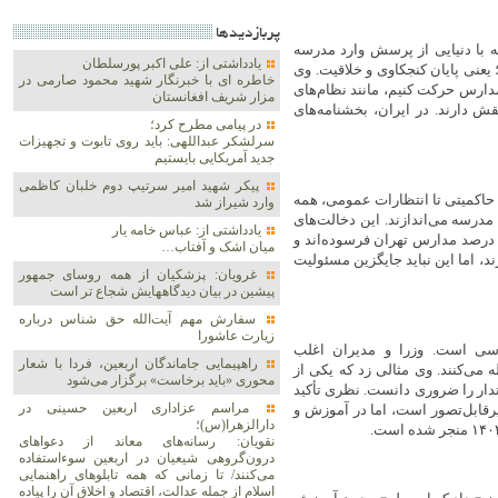
پربازديدها
 با دنیایی از پرسش وارد مدرسه
یادداشتی از: علی اکبر پورسلطان
یعنی پایان کنجکاوی و خلاقیت. وی
خاطره ای با خبرنگار شهید محمود صارمی در
دارس حرکت کنیم، مانند نظام‌های
مزار شریف افغانستان
ش دارند. در ایران، بخشنامه‌های
در پیامی مطرح کرد؛
سرلشکر عبداللهی: باید روی تابوت و تجهیزات
جدید آمریکایی بایستیم
پیکر شهید امیر سرتیپ دوم خلبان کاظمی
 حاکمیتی تا انتظارات عمومی، همه
وارد شیراز شد
درسه می‌اندازند. این دخالت‌های
یادداشتی از: عباس خامه یار
داکثری با حمایت حداقلی همراه است. بودجه آموزش کافی نیست، ۳۰ درصد مدارس تهران فرسوده‌اند و
میان اشک و آفتاب…
 اما این نباید جایگزین مسئولیت
غرویان: پزشکیان از همه روسای جمهور
پیشین در بیان دیدگاههایش شجاع تر است
سفارش مهم آیت‌الله حق شناس درباره
زیارت عاشورا
سی است. وزرا و مدیران اغلب
راهپیمایی جاماندگان اربعین، فردا با شعار
ی‌کنند. وی مثالی زد که یکی از
محوری «باید برخاست» برگزار می‌شود
و این اقتدار را ضروری دانست. نظری تأکید
مراسم عزاداری اربعین حسینی در
رقابل‌تصور است، اما در آموزش و
دارالزهرا(س)؛
نقویان: رسانه‌های معاند از دعواهای
درون‌گروهی شیعیان در اربعین سوءاستفاده
می‌کنند/ تا زمانی که همه تابلوهای راهنمایی
اسلام از جمله عدالت، اقتصاد و اخلاق آن را پیاده