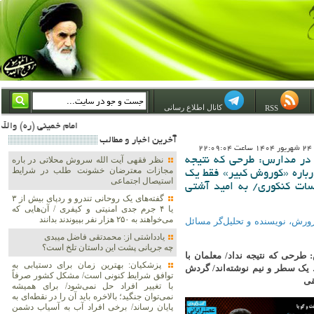
کانال اطلاع رسانی
RSS
امام خمینی (ره) والله اسلام تمامش سیاست است؛ ***** امام شهید: به گفتار امام و کردار امام اهتمام بورزید ***** امام خمینی(ره): ان شاء الله ما اندوه دلمان را در وقت مناسب با انتقام از امریکا و آل سعود برطرف خواهیم ساخت و داغ و 
آخرين اخبار و مطالب
22
گاه تولید نابرابری/ ۷۰ هزار طلبه در مدارس: طرحی که نتیجه
نظر فقهی آیت الله سروش محلاتی در باره
مجازات معترضان خشونت طلب در شرایط
درباره «کوروش کبیر» فقط یک
استیصال اجتماعی
۴ هزار میلیاردی مؤسسات کنکوری/ به امید آشتی
گفته‌های یک روحانی تندرو و ردپای بیش از ۳
یا ۴ جرم جدی امنیتی و کیفری / آن‌هایی که
می‌خواهند به ۲۵۰ هزار نفر بپیوندند بدانند
ورش، نویسنده و تحلیل‌گر مسائل
یادداشتی از: محمدتقی فاضل میبدی
چه جریانی پشت این داستان تلخ است؟
بری/ ۷۰ هزار طلبه در مدارس: طرحی که نتیجه نداد/ معلمان با
پزشکیان‌: بهترین زمان برای دستیابی به
 یک سطر و نیم نوشته‌اند/ گردش
توافق شرایط کنونی است/ مشکل کشور صرفاً
با تغییر افراد حل نمی‌شود/ برای همیشه
نمی‌توان جنگید؛ بالاخره باید آن را در نقطه‌ای به
پایان رساند/ برخی افراد آب به آسیاب دشمن