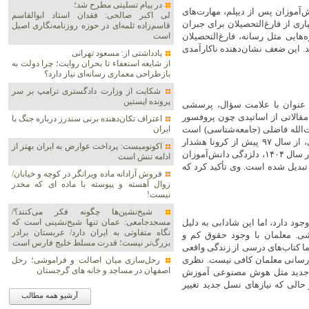
در پیام تسلیتی مطرح شد؛
‌آموزان پس از دیپلم، مهارت‌های
لی اکبر صالحی: فقدان استاد ابوالقاسم
اری از فارغ‌التحصیلان برای جبران
قاسم‌زاده ثلمه‌ای در حوزه روزنامه‌نگاری اصیل
است
می‌آورند. حتی در حوزه‌هایی مثل رسانه، فارغ‌التحصیلان
ند. این ضعف نشان‌دهنده ناکارآمدی
یادداشتی از: مسعود تهرانی
از شایعه استعفاء تا بحران روایت؛ چرا دولت به
بازطراحی معماری رسانه‌ای نیاز دارد؟
شکایت از وزارت دادگستری ترامپ بر سر
پرونده اپستین
 عنوان با علامت سؤال، پرسشی
قالاتی از اساتیدی چون پروفسور
اعتراف تکان‌دهنده برنی سندرز درباره جنگ با
الله فاضلی (جامعه‌شناسی) است
ایران
که مشکلات مدرسه را از زوایای مختلف بررسی کرده‌اند. به گفته نظری، از سال ۹۷ پیش از کرونا هشدار
اکونومیست: پرداخت عوارض به ایران بهتر از
داده شده بود که بدون تغییر، نظام آموزشی نمی‌تواند ادامه یابد. امروز در سال ۱۴۰۴، دلزدگی دانش‌آموزان
ادامه تنش است
 تبدیل شده است. وی تأکید کرد که
فروش آزادانه ماده ویرانگر در کوچه و خیابان/
زوال آهسته و پیوسته با ماده ای که مخدر
نیست!
شیخ‌نشین‌ها چگونه فکر می‌کنند؟/
د دارد، اما این شادابی به دلیل
مسجدجامعی: عمان تنها شیخ‌نشینی است که
نگاه متفاوتی به ایران دارد/ عربستان برادر
شی. معلمان با وجود حقوق کم و
بزرگ‌تر نیست؛ قدرت مسلط خلیج فارس است
ا کتاب‌های درسی از زندگی واقعی
زرسانی معلمان کافی نیست. نظری
رحل‌سازی میان اصالت و فراموشی؛ رحل
اصفهان در مساجد و خانه های گرجستان
ای جدید مثل هوش مصنوعی آموزش
لیه ۳۰ سال خدمت می‌کند، در حالی که نیازهای نسل جدید تغییر
آرشیو همه مطالب