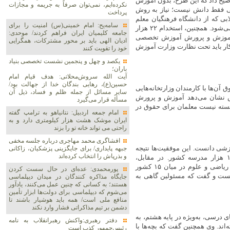
وحانی توضیح داد که این طرح، بدون آموزش
نکرده‌ایم، نمی‌توان صرفاً به جریمه و مجازات
می فقط دانش نیست؛ نیاز به روش
پرداخت
بی که از دانشگاه فرهنگیان معلم
سامه‌یح: امام خمینی(س) امنیت را برای
شده‌اند، موفق‌اند، اما ورود بدون آمادگی باعث دلزدگی و حتی تمسخر می‌شود. همچنین، استخدام ۲۲ هزار
جامعه کلیمیان ایران فراهم کردند/ موحدی:
ی‌دهد که حدود ۵۰ درصد نیروهای آموزش و پرورش آموزش تخصصی
ادیان الهی باید بر محور مشترکات، همگرایی
ن کار باید تحت نظارت وزارت آموزش
خود را تقویت کنند
یکصد و چهل و پنجمین نشست تخصصی بنیاد
باران؛
آیت الله سروش‌محلاتی: هدف قیام امام
حسین(ع)، رهایی بندگان خدا از جهالت بود/
‌ها با کارمندان وزارتخانه‌هایی
سایر مسائل از جمله ظلم و فساد، ذیل آن
لس نشان می‌دهد آموزش و پرورش
مسأله قرار می‌گیرد
شایسته نیست معلمان برای حقوق در
امام جمعه اردبیل: نتانیاهو به ترامپ گفته
ایران موشک هشت هزار کیلومتری دارد و به
راحتی می تواند خانه تو را بزند
افشاگری محمد مهاجری درباره جلسه مخفی
وزشی دانست. این موفقیت‌ها نتیجه
جبهه پایداری/ برای جایگزینی پزشکیان، زاکانی
و بذرپاش را انتخاب کرده‌اند
تلاش فردی دانش‌آموزان خاص از ۷۰۰ مدرسه سمپاد است، نه ۱۱۰ هزار مدرسه کشور. در مقابل،
آزمون‌های تیمز و پرلز نشان می‌دهند ایران در سواد خواندن، نوشتن، ریاضی و علوم در میان ۱۵ کشور
پورمحمدی: عده‌ای در حال سست کردن
دانست و گفت که مسئولین گاهی به
جایگاه مذاکره کنندگان در میدان دیپلماسی
هستند؛ به کسانی که چنین عمل می‌کنند، یادآور
می‌شوم که دیپلماسی برای دولت‌ها ابزار تأمین
منافع ملی است/ همه باید هوشیار باشند تا
دشمن بر تیم مذاکراتی فشار وارد نکند
ای درسی، به‌ویژه در پایه هشتم، به
دفتر رهبری:واکنش رهبرانقلاب به نامه
اند. وی همچنین گفت که بچه‌ها با
رئیس‌جمهور کذب است