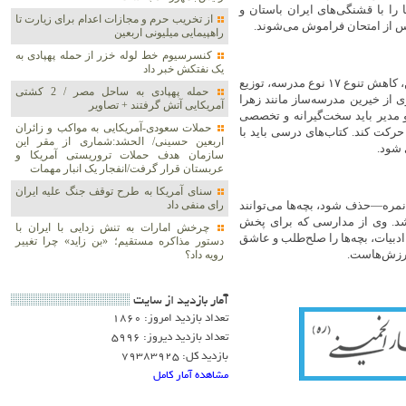
ا را با قشنگی‌های ایران باستان و
از تخریب حرم و مجازات اعدام برای زیارت تا
پس از امتحان فراموش می‌شوند.
راهپیمایی میلیونی اربعین
کنسرسیوم خط لوله خزر از حمله پهپادی به
یک نفتکش خبر داد
نظری راهکارهای فوری را استفاده از عشق ایرانیان داخل و خارج به وطن، کاهش تنوع ۱۷ نوع مدرسه، توزیع
حمله پهپادی به ساحل مصر / 2 کشتی
از خیرین مدرسه‌ساز مانند زهرا
آمریکایی آتش گرفتند + تصاویر
و مدیر باید سخت‌گیرانه و تخصصی
حملات سعودی-آمریکایی به مواکب و زائران
رکت کند. کتاب‌های درسی باید با
اربعین حسینی/ الحشد:شماری از مقر این
 شود.
سازمان هدف حملات تروریستی آمریکا و
عربستان قرار گرفت/انفجار یک انبار مهمات
سنای آمریکا به طرح توقف جنگ علیه ایران
مره—حذف شود، بچه‌ها می‌توانند
رای منفی داد
شد. وی از مدارسی که برای پخش
چرخش امارات به تنش زدایی با ایران با
ادبیات، بچه‌ها را صلح‌طلب و عاشق
دستور مذاکره مستقیم؛ «بن زاید» چرا تغییر
رویه داد؟
آمار بازديد از سايت
تعداد بازدید امروز: 1860
تعداد بازدید دیروز: 5996
بازدید کل: 79383925
مشاهده آمار کامل