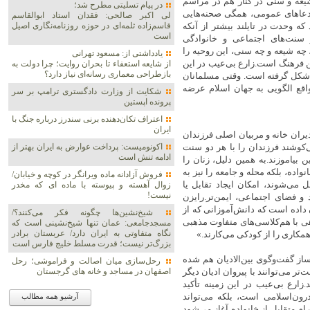
یعه و سنی در کنار هم در مراسم
در پیام تسلیتی مطرح شد؛
 دعاهای عمومی، همگی صحنه‌هایی
لی اکبر صالحی: فقدان استاد ابوالقاسم
ه وحدت در تایلند بیشتر از آنکه
قاسم‌زاده ثلمه‌ای در حوزه روزنامه‌نگاری اصیل
است
 سنت‌های اجتماعی و خانوادگی
چه شیعه و چه سنی، این روحیه را
یادداشتی از: مسعود تهرانی
مین فرهنگ است.زارع بی‌عیب در این
از شایعه استعفاء تا بحران روایت؛ چرا دولت به
بازطراحی معماری رسانه‌ای نیاز دارد؟
 شکل گرفته است. وقتی مسلمانان
واقع الگویی به جهان اسلام عرضه
شکایت از وزارت دادگستری ترامپ بر سر
پرونده اپستین
اعتراف تکان‌دهنده برنی سندرز درباره جنگ با
ایران
دیران خانه و مربیان اصلی فرزندان‌
‌کوشند فرزندان را با هر دو سنت
اکونومیست: پرداخت عوارض به ایران بهتر از
ادامه تنش است
ن بیاموزند.به همین دلیل، زنان را
اده، بلکه محله و جامعه را نیز به
فروش آزادانه ماده ویرانگر در کوچه و خیابان/
 می‌شوند، امکان ایجاد تقابل یا
زوال آهسته و پیوسته با ماده ای که مخدر
نیست!
 فضای اجتماعی، ایمن‌تر.رایزن
 داده است که دانش‌آموزانی که از
شیخ‌نشین‌ها چگونه فکر می‌کنند؟/
هی با هم‌کلاسی‌های متفاوت مذهبی
مسجدجامعی: عمان تنها شیخ‌نشینی است که
نگاه متفاوتی به ایران دارد/ عربستان برادر
 همکاری را از کودکی می‌کارند.»
بزرگ‌تر نیست؛ قدرت مسلط خلیج فارس است
از گفت‌وگوی بین‌الادیان هم شده
رحل‌سازی میان اصالت و فراموشی؛ رحل
ر می‌توانند با پیروان ادیان دیگر
اصفهان در مساجد و خانه های گرجستان
.زارع بی‌عیب در این زمینه تأکید
رون‌اسلامی است، بلکه می‌تواند
آرشیو همه مطالب
ام متقابل از خانواده آغاز می‌شود