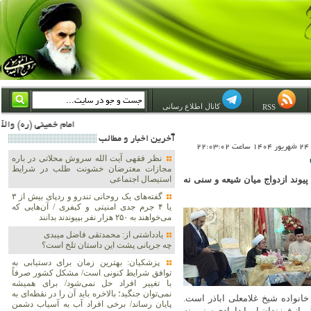
کانال اطلاع رسانی
RSS
امام خمینی (ره) والله اسلام تمامش سیاست است؛ ***** امام شهید: به گفتار امام و کردار امام اهتمام بورزید ***** امام خمینی(ره): ان شاء الله ما اندوه دلمان را در وقت مناسب با انتقام از امریکا و آل سعود برطرف خواهیم ساخ
آخرين اخبار و مطالب
22
نظر فقهی آیت الله سروش محلاتی در باره
مجازات معترضان خشونت طلب در شرایط
وند ازدواج میان شیعه و سنی نه
استیصال اجتماعی
گفته‌های یک روحانی تندرو و ردپای بیش از ۳
یا ۴ جرم جدی امنیتی و کیفری / آن‌هایی که
می‌خواهند به ۲۵۰ هزار نفر بپیوندند بدانند
یادداشتی از: محمدتقی فاضل میبدی
چه جریانی پشت این داستان تلخ است؟
پزشکیان‌: بهترین زمان برای دستیابی به
توافق شرایط کنونی است/ مشکل کشور صرفاً
با تغییر افراد حل نمی‌شود/ برای همیشه
نمی‌توان جنگید؛ بالاخره باید آن را در نقطه‌ای به
 خانواده شیخ غلامعلی اباذر است.
پایان رساند/ برخی افراد آب به آسیاب دشمن
 از فرزندان او با دامادی سنی، نه