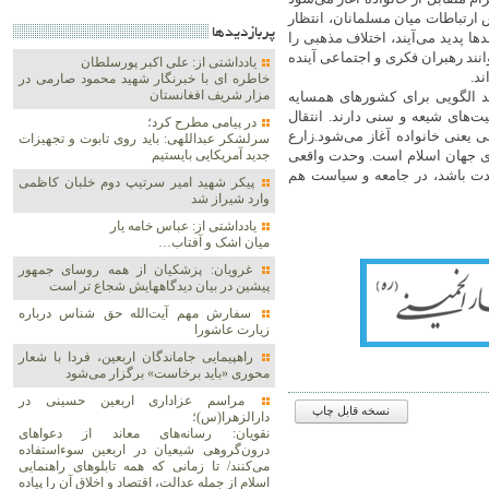
 ارتباطات میان مسلمانان، انتظار
پربازديدها
ها پدید می‌آیند، اختلاف مذهبی را
نند رهبران فکری و اجتماعی آینده
یادداشتی از: علی اکبر پورسلطان
ند.
خاطره ای با خبرنگار شهید محمود صارمی در
مزار شریف افغانستان
نند الگویی برای کشورهای همسایه
‌های شیعه و سنی دارند. انتقال
در پیامی مطرح کرد؛
ی یعنی خانواده آغاز می‌شود.زارع
سرلشکر عبداللهی: باید روی تابوت و تجهیزات
رای جهان اسلام است. وحدت واقعی
جدید آمریکایی بایستیم
 وحدت باشد، در جامعه و سیاست هم
پیکر شهید امیر سرتیپ دوم خلبان کاظمی
وارد شیراز شد
یادداشتی از: عباس خامه یار
میان اشک و آفتاب…
غرویان: پزشکیان از همه روسای جمهور
پیشین در بیان دیدگاههایش شجاع تر است
سفارش مهم آیت‌الله حق شناس درباره
زیارت عاشورا
راهپیمایی جاماندگان اربعین، فردا با شعار
محوری «باید برخاست» برگزار می‌شود
مراسم عزاداری اربعین حسینی در
نسخه قابل چاپ
دارالزهرا(س)؛
نقویان: رسانه‌های معاند از دعواهای
درون‌گروهی شیعیان در اربعین سوءاستفاده
می‌کنند/ تا زمانی که همه تابلوهای راهنمایی
اسلام از جمله عدالت، اقتصاد و اخلاق آن را پیاده