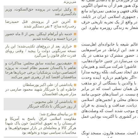
می‌ریزند
ک هنوز هم از آن به‌عنوان الگویی
وکیل ترامپ در پرونده حق‌السکوت، وزیر
تلاف فقهی و مذهبی نمی‌تواند مانع
دادگستری شد
جمهوری اسلامی ایران در تایلند،
آخرین خبر از پرونده‌ی قتل حمیدرضا
در واقع از یک تجربه تاریخی حرف
رجب‌زاده مداح: ۴ نفر دستگیر شدند
ار به زندگی روزمره بیاورد. این
خدمه ناو آبراهام لینکلن: پس از 8 ماه حضور
در دریا خسته و درمانده‌ شدیم
عالم شیعه با خانواده‌ای اهل‌سنت
خرازی بعد از دروغ‌های تکذیب‌شده؛ این بار
شد. این ارتباط، در مراسم‌هایی
نسخه سرنگونی دولت را پیچید / وقتی رویای
بد. حضور مشترک دو مذهب در یک
قدرت جای قانون را می‌گیرد
ت می‌سازد.در چنین خانواده‌هایی،
حقیقت‌پور نماینده سابق مجلس: مذاکرات و
 عاشورا شرکت می‌کنند و هم‌زمان
تفاهم با پاکستان تصمیم نظام است، نه پروژه
ی ایجاد نمی‌کند، بلکه روحیه مدارا
اختصاصی دولت پزشکیان/ برخی جریان‌ها هرجا
منافعشان اقتضا کند از رهبری عبور می‌کنند
«اگر بخواهیم درباره آینده وحدت
 با والدین یا بستگانی از دو مذهب
یادداشتی از: علی اکبر پورسلطان
سل همان نسلی است که در برابر
خاطره ای با خبرنگار شهید محمود صارمی در
ج نیست. در استان‌های جنوبی مانند
مزار شریف افغانستان
وایت‌های محلی و انجمن‌های اسلامی
یادداشتی از: علی محبوبی -
دیانت، صداقت و پایبندی به قرآن
از روز خبرنگار، تا دادگاه خبرنگار
زدواج موجب شده است که وصلت‌های
در بیانیه‌ای مطرح شد؛
در کشوری با اکثریت بودایی عمل
مقاومت اسلامی عراق: پاسخ به آمریکا و
عربستان را به تعویق انداختیم/ خون پاک شهدا
هرگز کالا و معامله‌ای در بازار سهم‌خواهی‌ها و
محاسبات سیاسی نبوده و نخواهد بود
ود است. مسجد هارون، مسجد تونگ