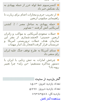
کنسرسیوم خط لوله خزر از حمله پهپادی به
یک نفتکش خبر داد
از تخریب حرم و مجازات اعدام برای زیارت تا
راهپیمایی میلیونی اربعین
حمله پهپادی به ساحل مصر / 2 کشتی
آمریکایی آتش گرفتند + تصاویر
حملات سعودی-آمریکایی به مواکب و زائران
اربعین حسینی/ الحشد:شماری از مقر این
سازمان هدف حملات تروریستی آمریکا و
عربستان قرار گرفت/انفجار یک انبار مهمات
سنای آمریکا به طرح توقف جنگ علیه ایران
رای منفی داد
چرخش امارات به تنش زدایی با ایران با
دستور مذاکره مستقیم؛ «بن زاید» چرا تغییر
رویه داد؟
آمار بازديد از سايت
تعداد بازدید امروز: 1513
تعداد بازدید دیروز: 5996
بازدید کل: 79383578
مشاهده آمار کامل