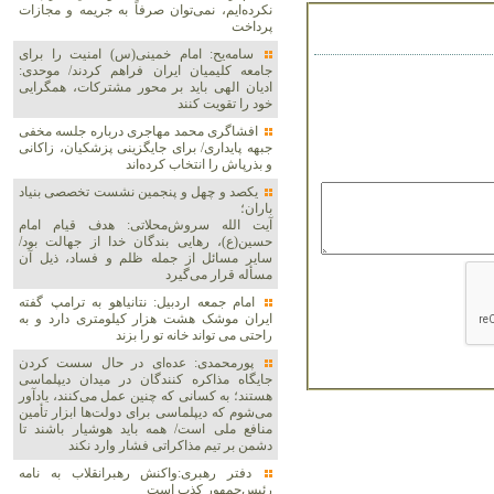
نکرده‌ایم، نمی‌توان صرفاً به جریمه و مجازات
پرداخت
سامه‌یح: امام خمینی(س) امنیت را برای
جامعه کلیمیان ایران فراهم کردند/ موحدی:
ادیان الهی باید بر محور مشترکات، همگرایی
خود را تقویت کنند
افشاگری محمد مهاجری درباره جلسه مخفی
جبهه پایداری/ برای جایگزینی پزشکیان، زاکانی
و بذرپاش را انتخاب کرده‌اند
یکصد و چهل و پنجمین نشست تخصصی بنیاد
باران؛
آیت الله سروش‌محلاتی: هدف قیام امام
حسین(ع)، رهایی بندگان خدا از جهالت بود/
سایر مسائل از جمله ظلم و فساد، ذیل آن
مسأله قرار می‌گیرد
امام جمعه اردبیل: نتانیاهو به ترامپ گفته
ایران موشک هشت هزار کیلومتری دارد و به
راحتی می تواند خانه تو را بزند
پورمحمدی: عده‌ای در حال سست کردن
جایگاه مذاکره کنندگان در میدان دیپلماسی
هستند؛ به کسانی که چنین عمل می‌کنند، یادآور
می‌شوم که دیپلماسی برای دولت‌ها ابزار تأمین
منافع ملی است/ همه باید هوشیار باشند تا
دشمن بر تیم مذاکراتی فشار وارد نکند
دفتر رهبری:واکنش رهبرانقلاب به نامه
رئیس‌جمهور کذب است