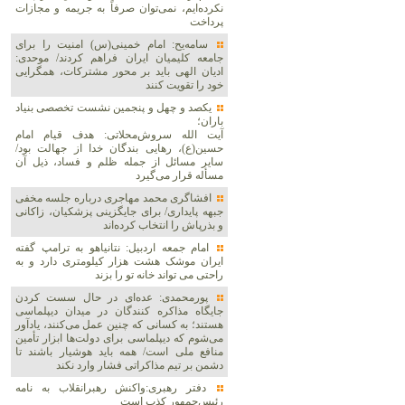
نکرده‌ایم، نمی‌توان صرفاً به جریمه و مجازات
پرداخت
سامه‌یح: امام خمینی(س) امنیت را برای
جامعه کلیمیان ایران فراهم کردند/ موحدی:
ادیان الهی باید بر محور مشترکات، همگرایی
خود را تقویت کنند
یکصد و چهل و پنجمین نشست تخصصی بنیاد
باران؛
آیت الله سروش‌محلاتی: هدف قیام امام
حسین(ع)، رهایی بندگان خدا از جهالت بود/
سایر مسائل از جمله ظلم و فساد، ذیل آن
مسأله قرار می‌گیرد
افشاگری محمد مهاجری درباره جلسه مخفی
جبهه پایداری/ برای جایگزینی پزشکیان، زاکانی
و بذرپاش را انتخاب کرده‌اند
امام جمعه اردبیل: نتانیاهو به ترامپ گفته
ایران موشک هشت هزار کیلومتری دارد و به
راحتی می تواند خانه تو را بزند
پورمحمدی: عده‌ای در حال سست کردن
جایگاه مذاکره کنندگان در میدان دیپلماسی
هستند؛ به کسانی که چنین عمل می‌کنند، یادآور
می‌شوم که دیپلماسی برای دولت‌ها ابزار تأمین
منافع ملی است/ همه باید هوشیار باشند تا
دشمن بر تیم مذاکراتی فشار وارد نکند
دفتر رهبری:واکنش رهبرانقلاب به نامه
رئیس‌جمهور کذب است