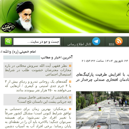
کانال اطلاع رسانی
RSS
امام خمینی (ره) والله اسلام تمامش سیاست است؛ ***** امام شهید: به گفتار امام و کردار امام اهتمام بورزید ***** امام خمینی(ره): ان شاء الله ما اندوه دلمان را در وقت مناسب با انتقام از امریکا و آل سعود برطرف خواهیم ساخت و داغ و حسرت حلاوت
آخرين اخبار و مطالب
21
نظر فقهی آیت الله سروش محلاتی در باره
مجازات معترضان خشونت طلب در شرایط
 با افزایش ظرفیت پارکینگ‌های
استیصال اجتماعی
دمان افتخاری صندلی چرخدار در
گفته‌های یک روحانی تندرو و ردپای بیش از ۳
یا ۴ جرم جدی امنیتی و کیفری / آن‌هایی که
می‌خواهند به ۲۵۰ هزار نفر بپیوندند بدانند
یادداشتی از: محمدتقی فاضل میبدی
چه جریانی پشت این داستان تلخ است؟
پزشکیان‌: بهترین زمان برای دستیابی به
توافق شرایط کنونی است/ مشکل کشور صرفاً
با تغییر افراد حل نمی‌شود/ برای همیشه
نمی‌توان جنگید؛ بالاخره باید آن را در نقطه‌ای به
پایان رساند/ برخی افراد آب به آسیاب دشمن