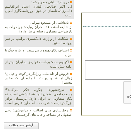
در پیام تسلیتی مطرح شد؛
لی اکبر صالحی: فقدان استاد ابوالقاسم
قاسم‌زاده ثلمه‌ای در حوزه روزنامه‌نگاری اصیل
است
یادداشتی از: مسعود تهرانی
از شایعه استعفاء تا بحران روایت؛ چرا دولت به
بازطراحی معماری رسانه‌ای نیاز دارد؟
شکایت از وزارت دادگستری ترامپ بر سر
پرونده اپستین
اعتراف تکان‌دهنده برنی سندرز درباره جنگ با
ایران
اکونومیست: پرداخت عوارض به ایران بهتر از
ادامه تنش است
فروش آزادانه ماده ویرانگر در کوچه و خیابان/
زوال آهسته و پیوسته با ماده ای که مخدر
نیست!
شیخ‌نشین‌ها چگونه فکر می‌کنند؟/
مسجدجامعی: عمان تنها شیخ‌نشینی است که
نگاه متفاوتی به ایران دارد/ عربستان برادر
بزرگ‌تر نیست؛ قدرت مسلط خلیج فارس است
رحل‌سازی میان اصالت و فراموشی؛ رحل
اصفهان در مساجد و خانه های گرجستان
آرشیو همه مطالب