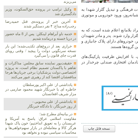
می‌ریزند
ت فرهنگی و تبدیل گلزار شهدا به
وکیل ترامپ در پرونده حق‌السکوت، وزیر
دادگستری شد
انه‌روز، ورود خودرویی و موتوری
آخرین خبر از پرونده‌ی قتل حمیدرضا
رجب‌زاده مداح: ۴ نفر دستگیر شدند
راد بلامانع اعلام شده است، که به
خدمه ناو آبراهام لینکلن: پس از 8 ماه حضور
ار وارد شوند. پدر و مادر شهیدان
در دریا خسته و درمانده‌ شدیم
 خودروهای دارای پلاک جانبازی و
خرازی بعد از دروغ‌های تکذیب‌شده؛ این بار
ن گروه‌ها هستند.
نسخه سرنگونی دولت را پیچید / وقتی رویای
قدرت جای قانون را می‌گیرد
 با افزایش ظرفیت پارکینگ‌های
دمان افتخاری صندلی چرخدار در
حقیقت‌پور نماینده سابق مجلس: مذاکرات و
تفاهم با پاکستان تصمیم نظام است، نه پروژه
اختصاصی دولت پزشکیان/ برخی جریان‌ها هرجا
منافعشان اقتضا کند از رهبری عبور می‌کنند
یادداشتی از: علی اکبر پورسلطان
خاطره ای با خبرنگار شهید محمود صارمی در
مزار شریف افغانستان
یادداشتی از: علی محبوبی -
از روز خبرنگار، تا دادگاه خبرنگار
در بیانیه‌ای مطرح شد؛
مقاومت اسلامی عراق: پاسخ به آمریکا و
عربستان را به تعویق انداختیم/ خون پاک شهدا
هرگز کالا و معامله‌ای در بازار سهم‌خواهی‌ها و
نسخه قابل چاپ
محاسبات سیاسی نبوده و نخواهد بود