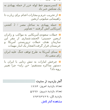
کنسرسیوم خط لوله خزر از حمله پهپادی به
یک نفتکش خبر داد
از تخریب حرم و مجازات اعدام برای زیارت تا
راهپیمایی میلیونی اربعین
حمله پهپادی به ساحل مصر / 2 کشتی
آمریکایی آتش گرفتند + تصاویر
حملات سعودی-آمریکایی به مواکب و زائران
اربعین حسینی/ الحشد:شماری از مقر این
سازمان هدف حملات تروریستی آمریکا و
عربستان قرار گرفت/انفجار یک انبار مهمات
سنای آمریکا به طرح توقف جنگ علیه ایران
رای منفی داد
چرخش امارات به تنش زدایی با ایران با
دستور مذاکره مستقیم؛ «بن زاید» چرا تغییر
رویه داد؟
آمار بازديد از سايت
تعداد بازدید امروز: 1664
تعداد بازدید دیروز: 5996
بازدید کل: 79383729
مشاهده آمار کامل