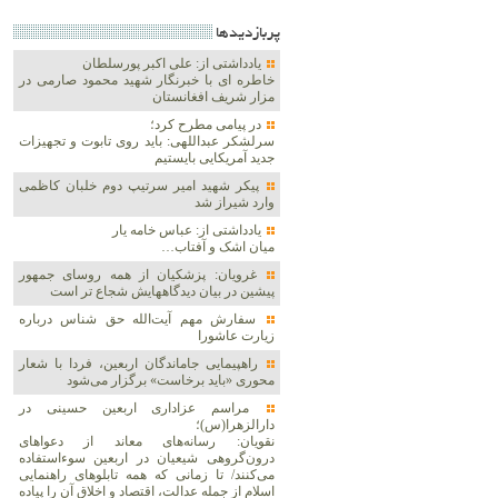
پربازديدها
یادداشتی از: علی اکبر پورسلطان
خاطره ای با خبرنگار شهید محمود صارمی در
مزار شریف افغانستان
در پیامی مطرح کرد؛
سرلشکر عبداللهی: باید روی تابوت و تجهیزات
جدید آمریکایی بایستیم
پیکر شهید امیر سرتیپ دوم خلبان کاظمی
وارد شیراز شد
یادداشتی از: عباس خامه یار
میان اشک و آفتاب…
غرویان: پزشکیان از همه روسای جمهور
پیشین در بیان دیدگاههایش شجاع تر است
سفارش مهم آیت‌الله حق شناس درباره
زیارت عاشورا
راهپیمایی جاماندگان اربعین، فردا با شعار
محوری «باید برخاست» برگزار می‌شود
مراسم عزاداری اربعین حسینی در
دارالزهرا(س)؛
نقویان: رسانه‌های معاند از دعواهای
درون‌گروهی شیعیان در اربعین سوءاستفاده
می‌کنند/ تا زمانی که همه تابلوهای راهنمایی
اسلام از جمله عدالت، اقتصاد و اخلاق آن را پیاده