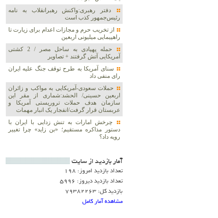
دفتر رهبری:واکنش رهبرانقلاب به نامه
رئیس‌جمهور کذب است
از تخریب حرم و مجازات اعدام برای زیارت تا
راهپیمایی میلیونی اربعین
حمله پهپادی به ساحل مصر / 2 کشتی
آمریکایی آتش گرفتند + تصاویر
سنای آمریکا به طرح توقف جنگ علیه ایران
رای منفی داد
حملات سعودی-آمریکایی به مواکب و زائران
اربعین حسینی/ الحشد:شماری از مقر این
سازمان هدف حملات تروریستی آمریکا و
عربستان قرار گرفت/انفجار یک انبار مهمات
چرخش امارات به تنش زدایی با ایران با
دستور مذاکره مستقیم؛ «بن زاید» چرا تغییر
رویه داد؟
آمار بازديد از سايت
تعداد بازدید امروز: 198
تعداد بازدید دیروز: 5996
بازدید کل: 79382263
مشاهده آمار کامل