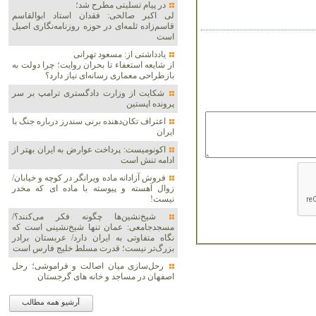
در پیام تسلیتی مطرح شد؛
لی اکبر صالحی: فقدان استاد ابوالقاسم
قاسم‌زاده ثلمه‌ای در حوزه روزنامه‌نگاری اصیل
است
یادداشتی از: مسعود تهرانی
از شایعه استعفاء تا بحران روایت؛ چرا دولت به
بازطراحی معماری رسانه‌ای نیاز دارد؟
شکایت از وزارت دادگستری ترامپ بر سر
پرونده اپستین
اعتراف تکان‌دهنده برنی سندرز درباره جنگ با
ایران
اکونومیست: پرداخت عوارض به ایران بهتر از
ادامه تنش است
فروش آزادانه ماده ویرانگر در کوچه و خیابان/
زوال آهسته و پیوسته با ماده ای که مخدر
نیست!
شیخ‌نشین‌ها چگونه فکر می‌کنند؟/
مسجدجامعی: عمان تنها شیخ‌نشینی است که
نگاه متفاوتی به ایران دارد/ عربستان برادر
بزرگ‌تر نیست؛ قدرت مسلط خلیج فارس است
رحل‌سازی میان اصالت و فراموشی؛ رحل
اصفهان در مساجد و خانه های گرجستان
آرشیو همه مطالب