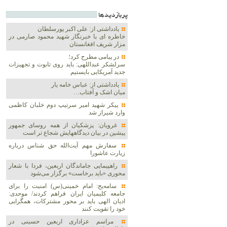
پربازديدها
یادداشتی از: علی اکبر پورسلطان
خاطره ای با خبرنگار شهید محمود صارمی در
مزار شریف افغانستان
در پیامی مطرح کرد؛
سرلشکر عبداللهی: باید روی تابوت و تجهیزات
جدید آمریکایی بایستیم
یادداشتی از: عباس خامه یار
میان اشک و آفتاب…
پیکر شهید امیر سرتیپ دوم خلبان کاظمی
وارد شیراز شد
غرویان: پزشکیان از همه روسای جمهور
پیشین در بیان دیدگاههایش شجاع تر است
سفارش مهم آیت‌الله حق شناس درباره
زیارت عاشورا
راهپیمایی جاماندگان اربعین، فردا با شعار
محوری «باید برخاست» برگزار می‌شود
سامه‌یح: امام خمینی(س) امنیت را برای
جامعه کلیمیان ایران فراهم کردند/ موحدی:
ادیان الهی باید بر محور مشترکات، همگرایی
خود را تقویت کنند
مراسم عزاداری اربعین حسینی در