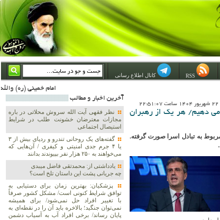
کانال اطلاع رسانی
RSS
امام خمینی (ره) والله اسلام تمامش سیاست است؛ ***** امام شهید: به گفتار امام و کردار امام اهتمام بورزید ***** امام خمینی(ره): ان شاء الله ما اندوه دلمان را در وقت مناسب با انتقام از امریکا و آل سعود برطرف خواهیم ساخت و داغ و
آخرين اخبار و مطالب
22
 می دهیم/ هر یک از رهبران
نظر فقهی آیت الله سروش محلاتی در باره
مجازات معترضان خشونت طلب در شرایط
استیصال اجتماعی
ربوط به تبادل اسرا صورت گرفته.
گفته‌های یک روحانی تندرو و ردپای بیش از ۳
یا ۴ جرم جدی امنیتی و کیفری / آن‌هایی که
می‌خواهند به ۲۵۰ هزار نفر بپیوندند بدانند
یادداشتی از: محمدتقی فاضل میبدی
چه جریانی پشت این داستان تلخ است؟
پزشکیان‌: بهترین زمان برای دستیابی به
توافق شرایط کنونی است/ مشکل کشور صرفاً
با تغییر افراد حل نمی‌شود/ برای همیشه
نمی‌توان جنگید؛ بالاخره باید آن را در نقطه‌ای به
پایان رساند/ برخی افراد آب به آسیاب دشمن