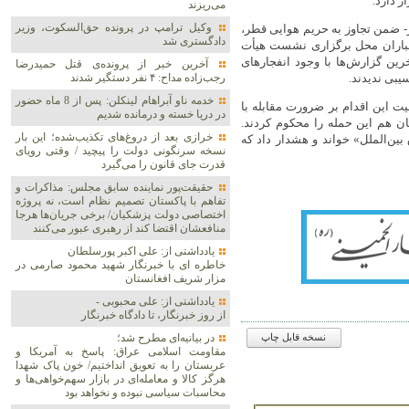
 دارد.
می‌ریزند
وکیل ترامپ در پرونده حق‌السکوت، وزیر
اپیماهای رژیم صهیونیستی عصر سه‌شنبه- ۱۸ شهریور- ضمن تجاوز به حریم هوایی قطر،
دادگستری شد
بمباران محل برگزاری نشست هیأت
رین گزارش‌ها با وجود انفجارهای
آخرین خبر از پرونده‌ی قتل حمیدرضا
یبی ندیدند.
رجب‌زاده مداح: ۴ نفر دستگیر شدند
خدمه ناو آبراهام لینکلن: پس از 8 ماه حضور
ت این اقدام بر ضرورت مقابله با
در دریا خسته و درمانده‌ شدیم
ن هم این حمله را محکوم کردند.
خرازی بعد از دروغ‌های تکذیب‌شده؛ این بار
ین‌الملل» خواند و هشدار داد که
نسخه سرنگونی دولت را پیچید / وقتی رویای
قدرت جای قانون را می‌گیرد
حقیقت‌پور نماینده سابق مجلس: مذاکرات و
تفاهم با پاکستان تصمیم نظام است، نه پروژه
اختصاصی دولت پزشکیان/ برخی جریان‌ها هرجا
منافعشان اقتضا کند از رهبری عبور می‌کنند
یادداشتی از: علی اکبر پورسلطان
خاطره ای با خبرنگار شهید محمود صارمی در
مزار شریف افغانستان
یادداشتی از: علی محبوبی -
از روز خبرنگار، تا دادگاه خبرنگار
در بیانیه‌ای مطرح شد؛
نسخه قابل چاپ
مقاومت اسلامی عراق: پاسخ به آمریکا و
عربستان را به تعویق انداختیم/ خون پاک شهدا
هرگز کالا و معامله‌ای در بازار سهم‌خواهی‌ها و
محاسبات سیاسی نبوده و نخواهد بود