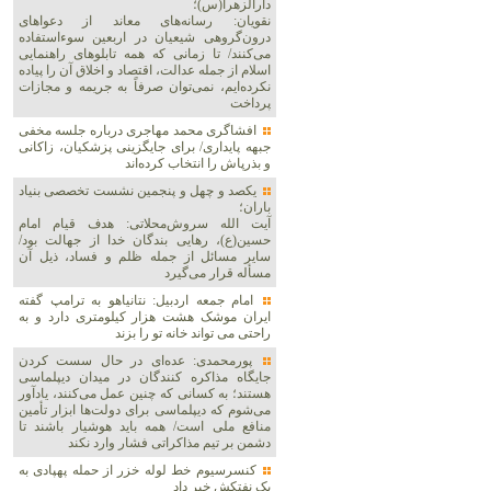
دارالزهرا(س)؛
نقویان: رسانه‌های معاند از دعواهای
درون‌گروهی شیعیان در اربعین سوءاستفاده
می‌کنند/ تا زمانی که همه تابلوهای راهنمایی
اسلام از جمله عدالت، اقتصاد و اخلاق آن را پیاده
نکرده‌ایم، نمی‌توان صرفاً به جریمه و مجازات
پرداخت
افشاگری محمد مهاجری درباره جلسه مخفی
جبهه پایداری/ برای جایگزینی پزشکیان، زاکانی
و بذرپاش را انتخاب کرده‌اند
یکصد و چهل و پنجمین نشست تخصصی بنیاد
باران؛
آیت الله سروش‌محلاتی: هدف قیام امام
حسین(ع)، رهایی بندگان خدا از جهالت بود/
سایر مسائل از جمله ظلم و فساد، ذیل آن
مسأله قرار می‌گیرد
امام جمعه اردبیل: نتانیاهو به ترامپ گفته
ایران موشک هشت هزار کیلومتری دارد و به
راحتی می تواند خانه تو را بزند
پورمحمدی: عده‌ای در حال سست کردن
جایگاه مذاکره کنندگان در میدان دیپلماسی
هستند؛ به کسانی که چنین عمل می‌کنند، یادآور
می‌شوم که دیپلماسی برای دولت‌ها ابزار تأمین
منافع ملی است/ همه باید هوشیار باشند تا
دشمن بر تیم مذاکراتی فشار وارد نکند
کنسرسیوم خط لوله خزر از حمله پهپادی به
یک نفتکش خبر داد