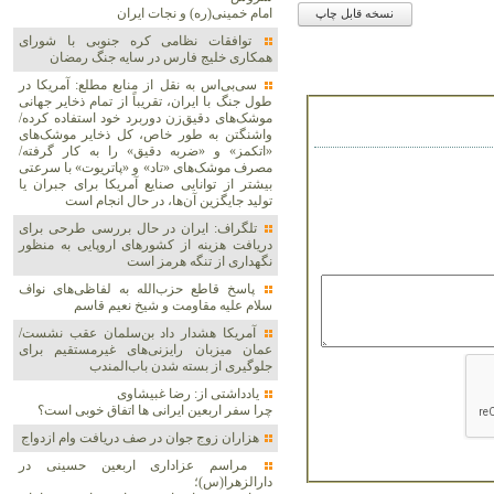
امام خمینی(ره) و نجات ایران
نسخه قابل چاپ
توافقات نظامی کره جنوبی با شورای
همکاری خلیج فارس در سایه جنگ رمضان
سی‌بی‌اس به نقل از منابع مطلع: آمریکا در
طول جنگ با ایران، تقریباً از تمام ذخایر جهانی
موشک‌های دقیق‌زن دوربرد خود استفاده کرده/
واشنگتن به طور خاص، کل ذخایر موشک‌های
«اتکمز» و «ضربه دقیق» را به کار گرفته/
مصرف موشک‌های «تاد» و «پاتریوت» با سرعتی
بیشتر از توانایی صنایع آمریکا برای جبران یا
تولید جایگزین آن‌ها، در حال انجام است
تلگراف: ایران در حال بررسی طرحی برای
دریافت هزینه از کشورهای اروپایی به منظور
نگهداری از تنگه هرمز است
پاسخ قاطع حزب‌الله به لفاظی‌های نواف
سلام علیه مقاومت و شیخ نعیم قاسم
آمریکا هشدار داد بن‌سلمان عقب نشست/
عمان میزبان رایزنی‌های غیرمستقیم برای
جلوگیری از بسته شدن باب‌المندب
یادداشتی از: رضا غبیشاوی
چرا سفر اربعین ایرانی ها اتفاق خوبی است؟
هزاران زوج‌ جوان در صف دریافت وام ازدواج
مراسم عزاداری اربعین حسینی در
دارالزهرا(س)؛