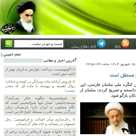
کانال اطلاع رسانی
RSS
امام خمینی (ره) والله اسلام تمامش سیاست است؛ ***** امام شهید: به گفتار امام و کردار امام اهتمام بورزید ***** امام خمینی(ره): ان شاء
آخرين اخبار و مطالب
23
اکونومیست: پرداخت عوارض به ایران بهتر از
ادامه تنش است
و مستقل است
فروش آزادانه ماده ویرانگر در کوچه و خیابان/
ین کنگره ملی سلمان فارسی، این
زوال آهسته و پیوسته با ماده ای که مخدر
انستند و تصریح کردند: سلمان از
نیست!
کان بازگو شود.
شیخ‌نشین‌ها چگونه فکر می‌کنند؟/
مسجدجامعی: عمان تنها شیخ‌نشینی است که
نگاه متفاوتی به ایران دارد/ عربستان برادر
بزرگ‌تر نیست؛ قدرت مسلط خلیج فارس است
رحل‌سازی میان اصالت و فراموشی؛ رحل
اصفهان در مساجد و خانه های گرجستان
بیانیه خانواده شهید لاریجانی درباره برخی از