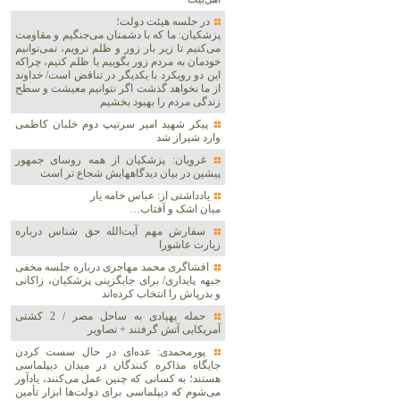
در جلسه هیئت دولت؛
پزشکیان: ما که با دشمنان می‌جنگیم و مقاومت
می‌کنیم تا زیر بار زور و ظلم نرویم، نمی‌توانیم
خودمان به مردم زور بگوییم یا ظلم کنیم، چراکه
این دو رویکرد با یکدیگر در تناقض است/ خداوند
از ما نخواهد گذشت اگر نتوانیم معیشت و سطح
زندگی مردم را بهبود بخشیم
پیکر شهید امیر سرتیپ دوم خلبان کاظمی
وارد شیراز شد
غرویان: پزشکیان از همه روسای جمهور
پیشین در بیان دیدگاههایش شجاع تر است
یادداشتی از: عباس خامه یار
میان اشک و آفتاب…
سفارش مهم آیت‌الله حق شناس درباره
زیارت عاشورا
افشاگری محمد مهاجری درباره جلسه مخفی
جبهه پایداری/ برای جایگزینی پزشکیان، زاکانی
و بذرپاش را انتخاب کرده‌اند
حمله پهپادی به ساحل مصر / 2 کشتی
آمریکایی آتش گرفتند + تصاویر
پورمحمدی: عده‌ای در حال سست کردن
جایگاه مذاکره کنندگان در میدان دیپلماسی
هستند؛ به کسانی که چنین عمل می‌کنند، یادآور
می‌شوم که دیپلماسی برای دولت‌ها ابزار تأمین