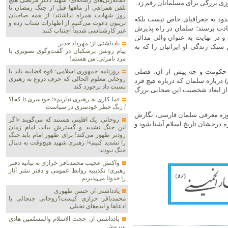
گمانه‌زنی‌های رسانه‌ای/ شهید دکتر مرتضی هیچ
زی بزرگی برای مسلمانان رقم زد.
تلفن همراهی از ماهها قبل از جنگ رمضان تا
روز شهادت همراه نداشتند/ از همه صاحبان
دود به جغرافیای خاص نیست بلکه
تریبون دعوت می‌کنیم از اظهارات شتاب زده و
عادت برسند؛ سلمان در راه پذیرش
غیر کارشناسی شدیداً اجتناب کنند
و در نهایت به عنوان والی مدائن
یادداشتی از: مهرداد خدیر
سبک زندگی او ایرانیان را که به
پیام روشن پزشکیان در گفت‌و‌گوی تصویری با
مرد نامرئی: من هستم!
 حکومت و چه پیش از آن، فصلی
روزنامه جمهوری اسلامی: قوه قضاییه باید با
روحانی معلوم الحالی که حرف دروغ به رهبری
درباره سلمان که درباره هیچ فرد
نسبت داد برخورد کند
 از ابعاد شخصیت این صحابی بزرگ
«ما کاری به رهبری نداریم»؛ خودسری تا کجا؟
/ زنگ خطر خودسری در سیاست
حوزه معرفی سلمان فارسی، نگارش
روحانی: یک اقلیتی هستند که می‌گویند «اگر
ره درخشان تاریخ اسلام آشنا شود و
این جنگ تشدید و گسترش بیابد، امام زمان
زودتر ظهور می‌کند! برای ظهور امام باید جنگ
را تشدید کنیم»/ رهبری شهید هیچ‌وقت به دنبال
جنگ نبودند
واکنش عجیب محمدباقر خرازی به بیانیه دفتر
رهبری/ تکذیبیه روابط عمومی و دفتر نشر آثار
را حدوثا می‌پذیریم
یادداشتی از: حسن ظهوری
محمدباقر خرازی کیست؟روحانی جنجالی با
ادعاها و ایده‌های تخیلی
یادداشتی از: حجت الاسلام والمسلمین هادی
سروش