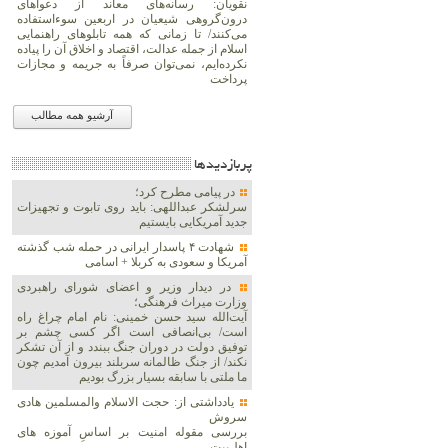
نقویان: رسانه‌های معاند از دعواهای
درون‌گروهی شیعیان در اربعین سوءاستفاده
می‌کنند/ تا زمانی که همه تابلوهای راهنمایی
اسلام از جمله عدالت، اقتصاد و اخلاق آن را پیاده
نکرده‌ایم، نمی‌توان صرفاً به جریمه و مجازات
پرداخت
آرشیو همه مطالب
پربازديدها
در پیامی مطرح کرد؛
سرلشکر عبداللهی: باید روی تابوت و تجهیزات
جدید آمریکایی بایستیم
شهادت ۴ پاسدار ایرانی در حمله شب گذشته
آمریکا و سعودی به کربلا + اسامی
در دیدار وزیر و اعضای شورای راهبردی
وزارت‌ میراث فرهنگی؛
آیت‌الله سید حسن خمینی: نام امام چراغ راه
است/ بی‌انصافی است‌ اگر کسی چشم بر
توفیق دولت‌ در دوران جنگ ببندد و از آن تشکر
نکند/ از جنگ ظالمانه سربلند بیرون آمدیم چون
ما ملتی با سابقه بسیار بزرگ بودیم
یادداشتی از: حجت الاسلام والمسلمین هادی
سروش
بررسی مقوله امنیت بر اساسِ آموزه های
اهل‌بیت