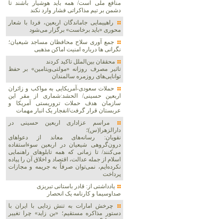
منافع ملی است/ همه باید هوشیار باشند تا
دشمن بر تیم مذاکراتی فشار وارد نکند
راهپیمایی جاماندگان اربعین، فردا با شعار
محوری «باید برخاست» برگزار می‌شود
جمع آوری سلاح محافظان مساجد شیعیان؛
نگرانی ها درباره امنیت اماکن مذهبی
محققان بین‌الملل تاکید کردند
تاثیر مصرف روزانه «مولتی‌ویتامین» بر حفظ
توانایی‌های روزمره سالمندان
حملات سعودی-آمریکایی به مواکب و زائران
اربعین حسینی/ الحشد:شماری از مقر این
سازمان هدف حملات تروریستی آمریکا و
عربستان قرار گرفت/انفجار یک انبار مهمات
مراسم عزاداری اربعین حسینی در
دارالزهرا(س)؛
نقویان: رسانه‌های معاند از دعواهای
درون‌گروهی شیعیان در اربعین سوءاستفاده
می‌کنند/ تا زمانی که همه تابلوهای راهنمایی
اسلام از جمله عدالت، اقتصاد و اخلاق آن را پیاده
نکرده‌ایم، نمی‌توان صرفاً به جریمه و مجازات
پرداخت
یادداشتی از: قادر باستانی تبریزی
صداوسیما و کارنامه یک انحصار
چرخش امارات به تنش زدایی با ایران با
دستور مذاکره مستقیم؛ «بن زاید» چرا تغییر