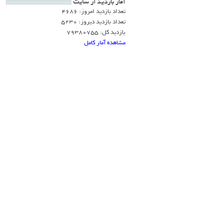
آمار بازديد از سايت
تعداد بازدید امروز: 4686
تعداد بازدید دیروز: 5230
بازدید کل: 79380755
مشاهده آمار کامل