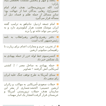
یکصد و چهل و پنجمین نشست تخصصی بنیاد
باران؛
آیت الله سروش‌محلاتی: هدف قیام امام
حسین(ع)، رهایی بندگان خدا از جهالت بود/
سایر مسائل از جمله ظلم و فساد، ذیل آن
مسأله قرار می‌گیرد
امام جمعه اردبیل: نتانیاهو به ترامپ گفته
ایران موشک هشت هزار کیلومتری دارد و به
راحتی می تواند خانه تو را بزند
دفتر رهبری:واکنش رهبرانقلاب به نامه
رئیس‌جمهور کذب است
از تخریب حرم و مجازات اعدام برای زیارت تا
راهپیمایی میلیونی اربعین
کنسرسیوم خط لوله خزر از حمله پهپادی به
یک نفتکش خبر داد
حمله پهپادی به ساحل مصر / 2 کشتی
آمریکایی آتش گرفتند + تصاویر
سنای آمریکا به طرح توقف جنگ علیه ایران
رای منفی داد
حملات سعودی-آمریکایی به مواکب و زائران
اربعین حسینی/ الحشد:شماری از مقر این
سازمان هدف حملات تروریستی آمریکا و
عربستان قرار گرفت/انفجار یک انبار مهمات