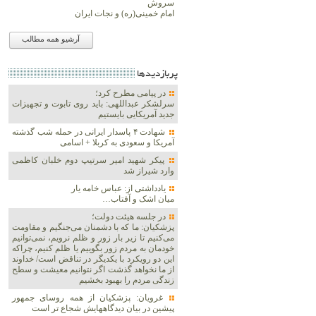
سروش
امام خمینی(ره) و نجات ایران
آرشیو همه مطالب
پربازديدها
در پیامی مطرح کرد؛
سرلشکر عبداللهی: باید روی تابوت و تجهیزات
جدید آمریکایی بایستیم
شهادت ۴ پاسدار ایرانی در حمله شب گذشته
آمریکا و سعودی به کربلا + اسامی
پیکر شهید امیر سرتیپ دوم خلبان کاظمی
وارد شیراز شد
یادداشتی از: عباس خامه یار
میان اشک و آفتاب…
در جلسه هیئت دولت؛
پزشکیان: ما که با دشمنان می‌جنگیم و مقاومت
می‌کنیم تا زیر بار زور و ظلم نرویم، نمی‌توانیم
خودمان به مردم زور بگوییم یا ظلم کنیم، چراکه
این دو رویکرد با یکدیگر در تناقض است/ خداوند
از ما نخواهد گذشت اگر نتوانیم معیشت و سطح
زندگی مردم را بهبود بخشیم
غرویان: پزشکیان از همه روسای جمهور
پیشین در بیان دیدگاههایش شجاع تر است