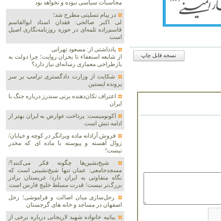
محاسبات سیاسی نبوده و نخواهد بود
در پیام تسلیتی مطرح شد؛
لی اکبر صالحی: فقدان استاد ابوالقاسم
قاسم‌زاده ثلمه‌ای در حوزه روزنامه‌نگاری اصیل
است
یادداشتی از: مسعود تهرانی
نسخه قابل چاپ
از شایعه استعفاء تا بحران روایت؛ چرا دولت به
بازطراحی معماری رسانه‌ای نیاز دارد؟
شکایت از وزارت دادگستری ترامپ بر سر
پرونده اپستین
اعتراف تکان‌دهنده برنی سندرز درباره جنگ با
ایران
اکونومیست: پرداخت عوارض به ایران بهتر از
ادامه تنش است
فروش آزادانه ماده ویرانگر در کوچه و خیابان/
زوال آهسته و پیوسته با ماده ای که مخدر
نیست!
شیخ‌نشین‌ها چگونه فکر می‌کنند؟/
مسجدجامعی: عمان تنها شیخ‌نشینی است که
نگاه متفاوتی به ایران دارد/ عربستان برادر
بزرگ‌تر نیست؛ قدرت مسلط خلیج فارس است
رحل‌سازی میان اصالت و فراموشی؛ رحل
اصفهان در مساجد و خانه های گرجستان
بیانیه خانواده شهید لاریجانی درباره برخی از