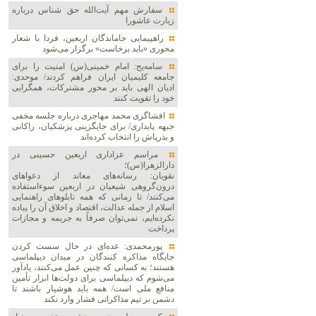
سفارش مهم آیت‌الله حق شناس درباره
زیارت عاشورا
راهپیمایی جاماندگان اربعین، فردا با شعار
محوری «باید برخاست» برگزار می‌شود
سامه‌یح: امام خمینی(س) امنیت را برای
جامعه کلیمیان ایران فراهم کردند/ موحدی:
ادیان الهی باید بر محور مشترکات، همگرایی
خود را تقویت کنند
افشاگری محمد مهاجری درباره جلسه مخفی
جبهه پایداری/ برای جایگزینی پزشکیان، زاکانی
و بذرپاش را انتخاب کرده‌اند
مراسم عزاداری اربعین حسینی در
دارالزهرا(س)؛
نقویان: رسانه‌های معاند از دعواهای
درون‌گروهی شیعیان در اربعین سوءاستفاده
می‌کنند/ تا زمانی که همه تابلوهای راهنمایی
اسلام از جمله عدالت، اقتصاد و اخلاق آن را پیاده
نکرده‌ایم، نمی‌توان صرفاً به جریمه و مجازات
پرداخت
پورمحمدی: عده‌ای در حال سست کردن
جایگاه مذاکره کنندگان در میدان دیپلماسی
هستند؛ به کسانی که چنین عمل می‌کنند، یادآور
می‌شوم که دیپلماسی برای دولت‌ها ابزار تأمین
منافع ملی است/ همه باید هوشیار باشند تا
دشمن بر تیم مذاکراتی فشار وارد نکند