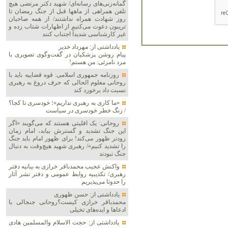
گمانه‌زنی‌های رسانه‌ای/ شهید دکتر مرتضی هیچ
تلفن همراهی از ماهها قبل از جنگ رمضان تا
روز شهادت همراه نداشتند/ از همه صاحبان
تریبون دعوت می‌کنیم از اظهارات شتاب زده و
غیر کارشناسی شدیداً اجتناب کنند
یادداشتی از: مهرداد خدیر
پیام روشن پزشکیان در گفت‌و‌گوی تصویری با
مرد نامرئی: من هستم!
روزنامه جمهوری اسلامی: قوه قضاییه باید با
روحانی معلوم الحالی که حرف دروغ به رهبری
نسبت داد برخورد کند
«ما کاری به رهبری نداریم»؛ خودسری تا کجا؟
/ زنگ خطر خودسری در سیاست
روحانی: یک اقلیتی هستند که می‌گویند «اگر
این جنگ تشدید و گسترش بیابد، امام زمان
زودتر ظهور می‌کند! برای ظهور امام باید جنگ
را تشدید کنیم»/ رهبری شهید هیچ‌وقت به دنبال
جنگ نبودند
واکنش عجیب محمدباقر خرازی به بیانیه دفتر
رهبری/ تکذیبیه روابط عمومی و دفتر نشر آثار
را حدوثا می‌پذیریم
یادداشتی از: حسن ظهوری
محمدباقر خرازی کیست؟روحانی جنجالی با
ادعاها و ایده‌های تخیلی
یادداشتی از: حجت الاسلام والمسلمین هادی