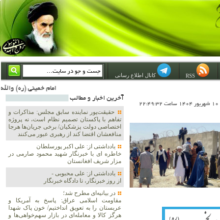
کانال اطلاع رسانی
RSS
امام خمینی (ره) والله اسلام تمامش سیاست است؛ ***** امام شهید: به گفتار امام و کردار امام اهتمام بورزید ***** امام خمینی(ره): ان شاء الله ما اندوه دلمان را در وقت مناسب با انتقام از امریکا و آل سعود برطرف خواهیم ساخت و داغ و حسرت
آخرين اخبار و مطالب
22
حقیقت‌پور نماینده سابق مجلس: مذاکرات و
تفاهم با پاکستان تصمیم نظام است، نه پروژه
اختصاصی دولت پزشکیان/ برخی جریان‌ها هرجا
منافعشان اقتضا کند از رهبری عبور می‌کنند
یادداشتی از: علی اکبر پورسلطان
خاطره ای با خبرنگار شهید محمود صارمی در
مزار شریف افغانستان
یادداشتی از: علی محبوبی -
از روز خبرنگار، تا دادگاه خبرنگار
در بیانیه‌ای مطرح شد؛
مقاومت اسلامی عراق: پاسخ به آمریکا و
عربستان را به تعویق انداختیم/ خون پاک شهدا
هرگز کالا و معامله‌ای در بازار سهم‌خواهی‌ها و