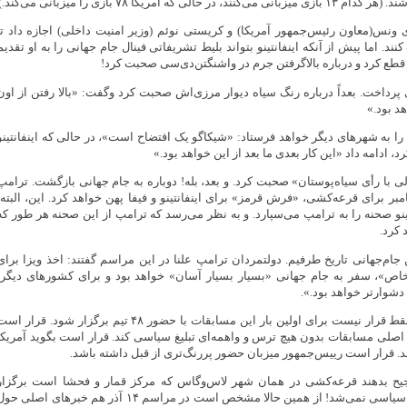
الی که آمریکا ۷۸ بازی را میزبانی می‌کند.)
ی‌دی ونس(معاون رئیس‌جمهور آمریکا) و کریستی نوئم (وزیر امنیت داخلی) اجازه داد تا
د. اما پیش از آنکه اینفانتینو بتواند بلیط تشریفاتی فینال جام جهانی را به او تقدیم
طع کرد و درباره بالاگرفتن جرم در واشنگتن‌دی‌سی صحبت کرد!
رداخت. بعداً درباره رنگ سیاه دیوار مرزی‌اش صحبت کرد وگفت: «بالا رفتن از اون
د بود.»
را به شهرهای دیگر خواهد فرستاد: «شیکاگو یک افتضاح است»، در حالی که اینفانتینو
، ادامه داد «این کار بعدی ما بعد از این خواهد بود.»
لی با رأی سیاه‌پوستان» صحبت کرد. و بعد، بله! دوباره به جام جهانی بازگشت. ترامپ
بر برای قرعه‌کشی، «فرش قرمز» برای اینفانتینو و فیفا پهن خواهد کرد. این، البته،
ینو صحنه را به ترامپ می‌سپارد. و به نظر می‌رسد که ترامپ از این صحنه هر طور که
 کرد.
ن جام‌جهانی تاریخ طرفیم. دولتمردان ترامپ علنا در این مراسم گفتند: اخذ ویزا برای
اص»، سفر به جام جهانی «بسیار بسیار آسان» خواهد بود و برای کشورهای دیگر،
شوارتر خواهد بود.».
در جام جهانی ۲۰۲۶ فقط قرار نیست برای اولین بار این مسابقات با حضور ۴۸ تیم برگزار شود. قرار ا
ن اصلی مسابقات بدون هیچ ترس و واهمه‌ای تبلیغ سیاسی کند. قرار است بگوید آمریکا
. قرار است رییس‌جمهور میزبان حضور پررنگ‌تری از قبل داشته باشد.
رجیح بدهند قرعه‌کشی در همان شهر لاس‌وگاس که مرکز قمار و فحشا است برگزار
می‌شد ولی تا این حد سیاسی نمی‌شد! از همین حالا مشخص است در مراسم ۱۴ آذر هم خبرهای اصلی ح