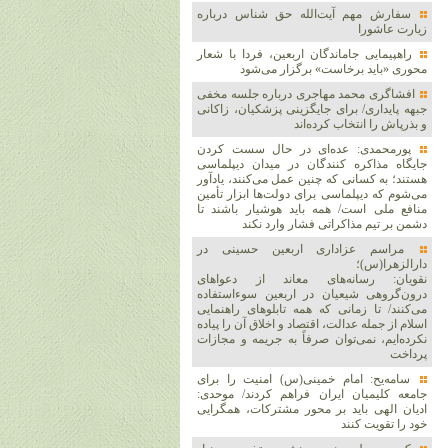
سفارش مهم آیت‌الله حق شناس درباره
زیارت عاشورا
راهپیمایی جاماندگان اربعین، فردا با شعار
محوری «باید برخاست» برگزار می‌شود
افشاگری محمد مهاجری درباره جلسه مخفی
جبهه پایداری/ برای جایگزینی پزشکیان، زاکانی
و بذرپاش را انتخاب کرده‌اند
پورمحمدی: عده‌ای در حال سست کردن
جایگاه مذاکره کنندگان در میدان دیپلماسی
هستند؛ به کسانی که چنین عمل می‌کنند، یادآور
می‌شوم که دیپلماسی برای دولت‌ها ابزار تأمین
منافع ملی است/ همه باید هوشیار باشند تا
دشمن بر تیم مذاکراتی فشار وارد نکند
مراسم عزاداری اربعین حسینی در
دارالزهرا(س)؛
نقویان: رسانه‌های معاند از دعواهای
درون‌گروهی شیعیان در اربعین سوءاستفاده
می‌کنند/ تا زمانی که همه تابلوهای راهنمایی
اسلام از جمله عدالت، اقتصاد و اخلاق آن را پیاده
نکرده‌ایم، نمی‌توان صرفاً به جریمه و مجازات
پرداخت
سامه‌یح: امام خمینی(س) امنیت را برای
جامعه کلیمیان ایران فراهم کردند/ موحدی:
ادیان الهی باید بر محور مشترکات، همگرایی
خود را تقویت کنند