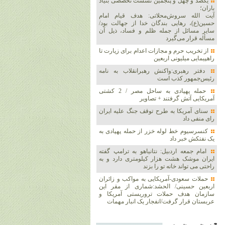
یکصد و چهل و پنجمین نشست تخصصی بنیاد
باران؛
آیت الله سروش‌محلاتی: هدف قیام امام
حسین(ع)، رهایی بندگان خدا از جهالت بود/
سایر مسائل از جمله ظلم و فساد، ذیل آن
مسأله قرار می‌گیرد
از تخریب حرم و مجازات اعدام برای زیارت تا
راهپیمایی میلیونی اربعین
دفتر رهبری:واکنش رهبرانقلاب به نامه
رئیس‌جمهور کذب است
حمله پهپادی به ساحل مصر / 2 کشتی
آمریکایی آتش گرفتند + تصاویر
سنای آمریکا به طرح توقف جنگ علیه ایران
رای منفی داد
کنسرسیوم خط لوله خزر از حمله پهپادی به
یک نفتکش خبر داد
امام جمعه اردبیل: نتانیاهو به ترامپ گفته
ایران موشک هشت هزار کیلومتری دارد و به
راحتی می تواند خانه تو را بزند
حملات سعودی-آمریکایی به مواکب و زائران
اربعین حسینی/ الحشد:شماری از مقر این
سازمان هدف حملات تروریستی آمریکا و
عربستان قرار گرفت/انفجار یک انبار مهمات