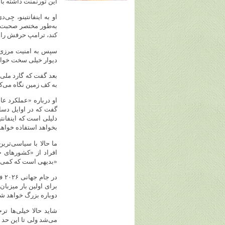
این تورنمنت داشته باشند. (هر کدام ۱۳ بازی میزبانی می‌کنند، در ح
او به اینفانتینو، جِ
به‌طور مختصر صحبت کنن
کند، ترامپ حرفش را ق
سپس به امنیت مرزی پ
دیوار خیلی سخت خواه
بعد گفت که گارد ملی 
به کف زمین نگاه می‌کرد
او درباره «عملکرد عا
گفت که در اوایل دسام
دلیلی است که اینفانت
بخواهد استفاده خواهد
ما حالا با سیاسی‌تری
افراد از «کشورهای خ
«بدیهی است که کمی د
برای اولین بار میزبا
دوباره بزرگ خواهد شد
شاید حالا خیلی‌ها ت