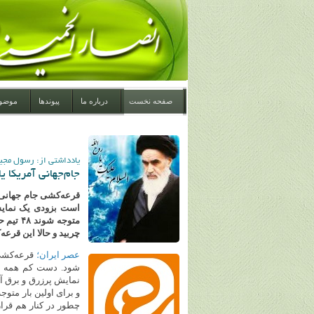
صفحه نخست
درباره ما
پیوندها
موضو
یادداشتی از: رسول مجی
جام‌جهانی آمریکا ی
است بزودی یک نمایش 
متوجه ش
چربید و حالا این قرعه‌کشی قرار است ۱۴ آذر همین 
عصر ایران؛
شود. دست کم همه ای
نمایش پرزرق و برق آم
چطور در کنار هم قرار 