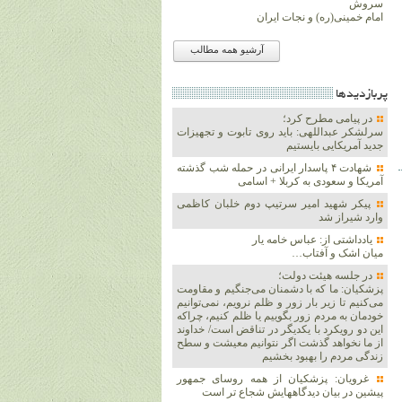
سروش
امام خمینی(ره) و نجات ایران
آرشیو همه مطالب
پربازديدها
در پیامی مطرح کرد؛
سرلشکر عبداللهی: باید روی تابوت و تجهیزات
جدید آمریکایی بایستیم
شهادت ۴ پاسدار ایرانی در حمله شب گذشته
آمریکا و سعودی به کربلا + اسامی
پیکر شهید امیر سرتیپ دوم خلبان کاظمی
وارد شیراز شد
یادداشتی از: عباس خامه یار
میان اشک و آفتاب…
در جلسه هیئت دولت؛
پزشکیان: ما که با دشمنان می‌جنگیم و مقاومت
می‌کنیم تا زیر بار زور و ظلم نرویم، نمی‌توانیم
خودمان به مردم زور بگوییم یا ظلم کنیم، چراکه
این دو رویکرد با یکدیگر در تناقض است/ خداوند
از ما نخواهد گذشت اگر نتوانیم معیشت و سطح
زندگی مردم را بهبود بخشیم
غرویان: پزشکیان از همه روسای جمهور
پیشین در بیان دیدگاههایش شجاع تر است