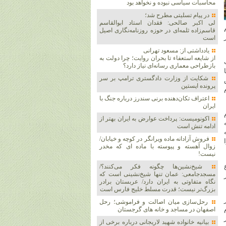
محاسبات سیاسی نبوده و نخواهد بود
در پیام تسلیتی مطرح شد؛
لی اکبر صالحی: فقدان استاد ابوالقاسم
قاسم‌زاده ثلمه‌ای در حوزه روزنامه‌نگاری اصیل
است
یادداشتی از: مسعود تهرانی
از شایعه استعفاء تا بحران روایت؛ چرا دولت به
بازطراحی معماری رسانه‌ای نیاز دارد؟
شکایت از وزارت دادگستری ترامپ بر سر
پرونده اپستین
اعتراف تکان‌دهنده برنی سندرز درباره جنگ با
ایران
اکونومیست: پرداخت عوارض به ایران بهتر از
ادامه تنش است
فروش آزادانه ماده ویرانگر در کوچه و خیابان/
زوال آهسته و پیوسته با ماده ای که مخدر
نیست!
شیخ‌نشین‌ها چگونه فکر می‌کنند؟/
مسجدجامعی: عمان تنها شیخ‌نشینی است که
نگاه متفاوتی به ایران دارد/ عربستان برادر
بزرگ‌تر نیست؛ قدرت مسلط خلیج فارس است
رحل‌سازی میان اصالت و فراموشی؛ رحل
اصفهان در مساجد و خانه های گرجستان
بیانیه خانواده شهید لاریجانی درباره برخی از