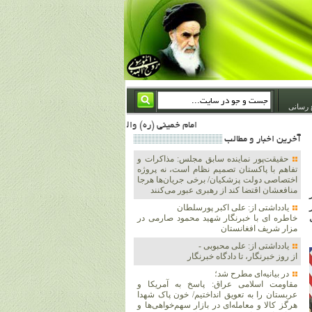
 رسانی
امام خمینی (ره) والله اسلام تمامش سیاست است؛ ***** امام شهید: به گفتار امام و کردار امام اهتمام بورزید ***** امام خمینی(ره): ان شاء الله ما اندوه دلمان را در وقت مناسب با انتقام از امریکا و آل سعود برطرف خواهیم ساخت و داغ و حسرت حلاوت این جنایت بزرگ را بر دلشان خواهیم نهاد 1367/4/29 ***** امام خمینی(رحمة الله علیه) : حکومت آل سعود، این وهابیهای پست بیخبر از خدا بسان خنجرند که همیشه از پشت در قلب مسلمانان فرو رفته‌اند 1366/5/12***** امام خمینی (ره) شهادت در راه خدا مسئله ای نیست که بشود با پیروزی در صحنه های نبرد مقای
آخرين اخبار و مطالب
حقیقت‌پور نماینده سابق مجلس: مذاکرات و
تفاهم با پاکستان تصمیم نظام است، نه پروژه
اختصاصی دولت پزشکیان/ برخی جریان‌ها هرجا
منافعشان اقتضا کند از رهبری عبور می‌کنند
یادداشتی از: علی اکبر پورسلطان
خاطره ای با خبرنگار شهید محمود صارمی در
مزار شریف افغانستان
یادداشتی از: علی محبوبی -
از روز خبرنگار، تا دادگاه خبرنگار
در بیانیه‌ای مطرح شد؛
مقاومت اسلامی عراق: پاسخ به آمریکا و
عربستان را به تعویق انداختیم/ خون پاک شهدا
هرگز کالا و معامله‌ای در بازار سهم‌خواهی‌ها و