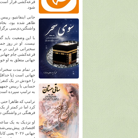
شود.
جانی اینفانتیو، رییس
ظاهر شده بود، بخاط
واشنگتن‌دی‌سی برگزار
با این وضعیت باید گف
نیست. او در روز جم
سخنرانی غرایی در مور
جهانی متعلق به او خوا
در تمام مدت سخنرانی،
جهانی است (یا حداقل 
را خودش در یک کنفرانس
حسابی با رییس جمهور 
به ترامپ سپرده است
ترامپ که ظاهرا حتی 
کرد اما در کمتر از ی
فرهنگی در واشنگتن دی
او نزدیک به یک ساعت 
اقتصادی پیش‌بینی‌شده
جهانی ۲۰۲۶