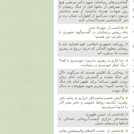
گمانه‌زنی‌های رسانه‌ای/ شهید دکتر مرتضی هیچ
تلفن همراهی از ماهها قبل از جنگ رمضان تا
روز شهادت همراه نداشتند/ از همه صاحبان
تریبون دعوت می‌کنیم از اظهارات شتاب زده و
غیر کارشناسی شدیداً اجتناب کنند
یادداشتی از: مهرداد خدیر
پیام روشن پزشکیان در گفت‌و‌گوی تصویری با
مرد نامرئی: من هستم!
روزنامه جمهوری اسلامی: قوه قضاییه باید با
روحانی معلوم الحالی که حرف دروغ به رهبری
نسبت داد برخورد کند
«ما کاری به رهبری نداریم»؛ خودسری تا کجا؟
/ زنگ خطر خودسری در سیاست
روحانی: یک اقلیتی هستند که می‌گویند «اگر
این جنگ تشدید و گسترش بیابد، امام زمان
زودتر ظهور می‌کند! برای ظهور امام باید جنگ
را تشدید کنیم»/ رهبری شهید هیچ‌وقت به دنبال
جنگ نبودند
واکنش عجیب محمدباقر خرازی به بیانیه دفتر
رهبری/ تکذیبیه روابط عمومی و دفتر نشر آثار
ست
را حدوثا می‌پذیریم
یادداشتی از: حسن ظهوری
محمدباقر خرازی کیست؟روحانی جنجالی با
ادعاها و ایده‌های تخیلی
یادداشتی از: حجت الاسلام والمسلمین هادی
ول