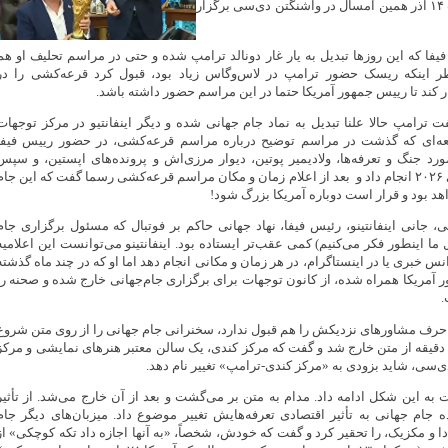
قرعه‌کشی قرار است ۱۴ آذر همین امسال در واشنگتن‌ دی‌سی برگزار
 فیفا که این روزها تبدیل به یار غار دونالد ترامپ شده و حتی در مراسم تحلیف او هم
ر اینکه ریسک حضور ترامپ در لاس‌وگاس زیاد بود، قبول کرد قرعه‌کشی را در
 کند تا رییس جمهور آمریکا حتما در این مراسم حضور داشته باشد.
ت ترامپ حالا علنا تبدیل به نماد جام جهانی شده و دیگر اینفانتیو در مرکز توجهات
عه‌ای که گذشت در مراسم توضیح درباره مراسم قرعه‌کشی، در حضور رییس فیفا
د جنگ‌ و تعرفه‌ها، ولادیمیر پوتین، دیوار مرزی‌اش و پرونده‌های اپستین، و سپس
قرعه‌کشی جام جهانی ۲۰۲۶ انجام داد و بعد از اعلام زمان و مکان مراسم قرعه‌کشی رسما گفت که این جام
هد بود و قرار است دوباره آمریکا بزرگ شود!
 جانی اینفانتینو، رئیس فیفا، نهاد جهانی حاکم بر فوتبال که مسئول برگزاری جام
ما اینطور فکر می‌کنیم) کمی عقب‌تر ایستاده بود. اینفانتینو می‌توانست این اعلامیه
 خبری یا در اینستاگرام، در هر زمان و مکانی انجام دهد اما او که در چند ماه گذشته
آمریکا همراه شده، از کانون توجهات برای برگزاری جام‌جهانی خارج شده و صحنه را
.
حرف مشاورهای نزدیکش را هم قبول ندارد،‌ سخنرانی جام جهانی را از روی متن شروع
ک دقیقه از متن خارج شد و گفت که مرکز کندی، یک سالن معتبر هنرهای نمایشی و مرکز
‌سی، شاید بزودی به «مرکز کندی-ترامپ» تغییر نام دهد.
به این شکل ادامه داد. مدام به متن بر می‌گشت و بعد از آن خارج می‌شد. از تأثیر
 جام جهانی به تأثیر اقتصادی تعرفه‌هایش تغییر موضوع داد. میزبان‌های دیگر جام
 یعنی کانادا و مکزیک، را تحقیر کرد و گفت که خودش، شخصاً، «به آنها اجازه داد تکه کوچکی» از