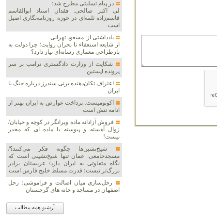
در پیام تسلیتی مطرح شد؛
لی اکبر صالحی: فقدان استاد ابوالقاسم
قاسم‌زاده ثلمه‌ای در حوزه روزنامه‌نگاری اصیل
است
یادداشتی از: مسعود تهرانی
از شایعه استعفاء تا بحران روایت؛ چرا دولت به
بازطراحی معماری رسانه‌ای نیاز دارد؟
شکایت از وزارت دادگستری ترامپ بر سر
پرونده اپستین
اعتراف تکان‌دهنده برنی سندرز درباره جنگ با
ایران
اکونومیست: پرداخت عوارض به ایران بهتر از
ادامه تنش است
فروش آزادانه ماده ویرانگر در کوچه و خیابان/
زوال آهسته و پیوسته با ماده ای که مخدر
نیست!
شیخ‌نشین‌ها چگونه فکر می‌کنند؟/
مسجدجامعی: عمان تنها شیخ‌نشینی است که
نگاه متفاوتی به ایران دارد/ عربستان برادر
بزرگ‌تر نیست؛ قدرت مسلط خلیج فارس است
رحل‌سازی میان اصالت و فراموشی؛ رحل
اصفهان در مساجد و خانه های گرجستان
آرشیو همه مطالب