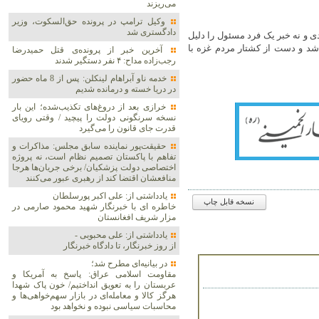
می‌ریزند
وکیل ترامپ در پرونده حق‌السکوت، وزیر
دادگستری شد
و نه خبر یک فرد مسئول را دلیل
شد و دست از کشتار مردم غزه با
آخرین خبر از پرونده‌ی قتل حمیدرضا
رجب‌زاده مداح: ۴ نفر دستگیر شدند
خدمه ناو آبراهام لینکلن: پس از 8 ماه حضور
در دریا خسته و درمانده‌ شدیم
خرازی بعد از دروغ‌های تکذیب‌شده؛ این بار
نسخه سرنگونی دولت را پیچید / وقتی رویای
قدرت جای قانون را می‌گیرد
حقیقت‌پور نماینده سابق مجلس: مذاکرات و
تفاهم با پاکستان تصمیم نظام است، نه پروژه
اختصاصی دولت پزشکیان/ برخی جریان‌ها هرجا
منافعشان اقتضا کند از رهبری عبور می‌کنند
یادداشتی از: علی اکبر پورسلطان
نسخه قابل چاپ
خاطره ای با خبرنگار شهید محمود صارمی در
مزار شریف افغانستان
یادداشتی از: علی محبوبی -
از روز خبرنگار، تا دادگاه خبرنگار
در بیانیه‌ای مطرح شد؛
مقاومت اسلامی عراق: پاسخ به آمریکا و
عربستان را به تعویق انداختیم/ خون پاک شهدا
هرگز کالا و معامله‌ای در بازار سهم‌خواهی‌ها و
محاسبات سیاسی نبوده و نخواهد بود