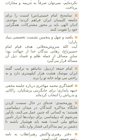
نکرده‌ایم، نمی‌توان صرفاً به جریمه و مجازات
پرداخت
سامه‌یح: امام خمینی(س) امنیت را برای
جامعه کلیمیان ایران فراهم کردند/ موحدی:
ادیان الهی باید بر محور مشترکات، همگرایی
خود را تقویت کنند
یکصد و چهل و پنجمین نشست تخصصی بنیاد
باران؛
آیت الله سروش‌محلاتی: هدف قیام امام
حسین(ع)، رهایی بندگان خدا از جهالت بود/
سایر مسائل از جمله ظلم و فساد، ذیل آن
مسأله قرار می‌گیرد
امام جمعه اردبیل: نتانیاهو به ترامپ گفته
ایران موشک هشت هزار کیلومتری دارد و به
راحتی می تواند خانه تو را بزند
افشاگری محمد مهاجری درباره جلسه مخفی
جبهه پایداری/ برای جایگزینی پزشکیان، زاکانی
و بذرپاش را انتخاب کرده‌اند
پورمحمدی: عده‌ای در حال سست کردن
جایگاه مذاکره کنندگان در میدان دیپلماسی
هستند؛ به کسانی که چنین عمل می‌کنند، یادآور
می‌شوم که دیپلماسی برای دولت‌ها ابزار تأمین
منافع ملی است/ همه باید هوشیار باشند تا
دشمن بر تیم مذاکراتی فشار وارد نکند
دفتر رهبری:واکنش رهبرانقلاب به نامه
رئیس‌جمهور کذب است