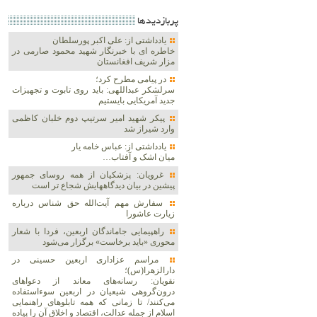
پربازديدها
یادداشتی از: علی اکبر پورسلطان
خاطره ای با خبرنگار شهید محمود صارمی در
مزار شریف افغانستان
در پیامی مطرح کرد؛
سرلشکر عبداللهی: باید روی تابوت و تجهیزات
جدید آمریکایی بایستیم
پیکر شهید امیر سرتیپ دوم خلبان کاظمی
وارد شیراز شد
یادداشتی از: عباس خامه یار
میان اشک و آفتاب…
غرویان: پزشکیان از همه روسای جمهور
پیشین در بیان دیدگاههایش شجاع تر است
سفارش مهم آیت‌الله حق شناس درباره
زیارت عاشورا
راهپیمایی جاماندگان اربعین، فردا با شعار
محوری «باید برخاست» برگزار می‌شود
مراسم عزاداری اربعین حسینی در
دارالزهرا(س)؛
نقویان: رسانه‌های معاند از دعواهای
درون‌گروهی شیعیان در اربعین سوءاستفاده
می‌کنند/ تا زمانی که همه تابلوهای راهنمایی
اسلام از جمله عدالت، اقتصاد و اخلاق آن را پیاده