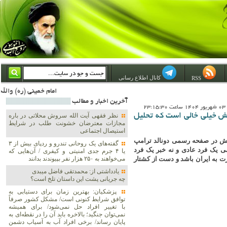
کانال اطلاع رسانی
RSS
امام خمینی (ره) والله اسلام تمامش سیاست است؛ ***** امام شهید: به گفتار امام و کردار امام اهتمام بورزید ***** امام خمینی(ره): ان شاء الله ما اندوه دلمان را در وقت مناسب با انتقام از امریکا و آل سعود برطرف خواهیم ساخت و داغ
آخرين اخبار و مطالب
23
ش خیلی خالی است که تحلیل
نظر فقهی آیت الله سروش محلاتی در باره
مجازات معترضان خشونت طلب در شرایط
استیصال اجتماعی
ش در صفحه رسمی دونالد ترامپ
گفته‌های یک روحانی تندرو و ردپای بیش از ۳
 یک فرد عادی و نه خبر یک فرد
یا ۴ جرم جدی امنیتی و کیفری / آن‌هایی که
ت به ایران باشد و دست از کشتار
می‌خواهند به ۲۵۰ هزار نفر بپیوندند بدانند
یادداشتی از: محمدتقی فاضل میبدی
چه جریانی پشت این داستان تلخ است؟
پزشکیان‌: بهترین زمان برای دستیابی به
توافق شرایط کنونی است/ مشکل کشور صرفاً
با تغییر افراد حل نمی‌شود/ برای همیشه
نمی‌توان جنگید؛ بالاخره باید آن را در نقطه‌ای به
پایان رساند/ برخی افراد آب به آسیاب دشمن