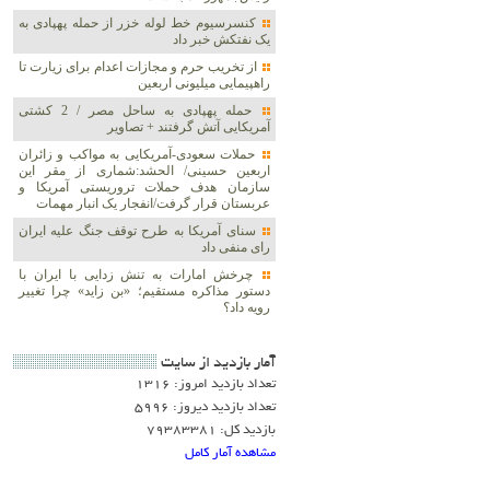
کنسرسیوم خط لوله خزر از حمله پهپادی به
یک نفتکش خبر داد
از تخریب حرم و مجازات اعدام برای زیارت تا
راهپیمایی میلیونی اربعین
حمله پهپادی به ساحل مصر / 2 کشتی
آمریکایی آتش گرفتند + تصاویر
حملات سعودی-آمریکایی به مواکب و زائران
اربعین حسینی/ الحشد:شماری از مقر این
سازمان هدف حملات تروریستی آمریکا و
عربستان قرار گرفت/انفجار یک انبار مهمات
سنای آمریکا به طرح توقف جنگ علیه ایران
رای منفی داد
چرخش امارات به تنش زدایی با ایران با
دستور مذاکره مستقیم؛ «بن زاید» چرا تغییر
رویه داد؟
آمار بازديد از سايت
تعداد بازدید امروز: 1316
تعداد بازدید دیروز: 5996
بازدید کل: 79383381
مشاهده آمار کامل