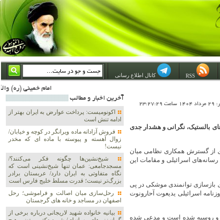
کانال اطلاع رسانی
RSS
امام خمینی (ره) والله اسلام تمامش سیاست است؛ ***** امام شهید: به گفتار امام و کردار امام اهتمام بورزید ***** امام خمینی(ره): ان شاء الله ما اندوه دلمان را در وقت مناسب با انتقام از امریکا و آل سعود برطرف خواهیم
آخرين اخبار و مطالب
23:27:2
اکونومیست: پرداخت عوارض به ایران بهتر از
ادامه تنش است
ای بالستیک، نگرانی و هشدار جدی
فروش آزادانه ماده ویرانگر در کوچه و خیابان/
زوال آهسته و پیوسته با ماده ای که مخدر
نیست!
ای از گسترش همکاری نظامی میان
شیخ‌نشین‌ها چگونه فکر می‌کنند؟/
سانه‌های اسرائیلی و مقامات این
مسجدجامعی: عمان تنها شیخ‌نشینی است که
نگاه متفاوتی به ایران دارد/ عربستان برادر
بزرگ‌تر نیست؛ قدرت مسلط خلیج فارس است
ی بازسازی توانمندی موشکی در پی
وزنامه اسرائیلی یدیعوت آحارونوت
رحل‌سازی میان اصالت و فراموشی؛ رحل
اصفهان در مساجد و خانه های گرجستان
بیانیه خانواده شهید لاریجانی درباره برخی از
ن و روسیه شده است و مدعی شده