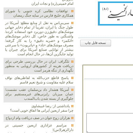
امام خمینی(ره) و نجات ایران
توافقات نظامی کره جنوبی با شورای
همکاری خلیج فارس در سایه جنگ رمضان
سی‌بی‌اس به نقل از منابع مطلع: آمریکا در
طول جنگ با ایران، تقریباً از تمام ذخایر جهانی
موشک‌های دقیق‌زن دوربرد خود استفاده کرده/
واشنگتن به طور خاص، کل ذخایر موشک‌های
«اتکمز» و «ضربه دقیق» را به کار گرفته/
نسخه قابل چاپ
مصرف موشک‌های «تاد» و «پاتریوت» با سرعتی
بیشتر از توانایی صنایع آمریکا برای جبران یا
تولید جایگزین آن‌ها، در حال انجام است
تلگراف: ایران در حال بررسی طرحی برای
دریافت هزینه از کشورهای اروپایی به منظور
نگهداری از تنگه هرمز است
پاسخ قاطع حزب‌الله به لفاظی‌های نواف
سلام علیه مقاومت و شیخ نعیم قاسم
آمریکا هشدار داد بن‌سلمان عقب نشست/
عمان میزبان رایزنی‌های غیرمستقیم برای
جلوگیری از بسته شدن باب‌المندب
یادداشتی از: رضا غبیشاوی
چرا سفر اربعین ایرانی ها اتفاق خوبی است؟
هزاران زوج‌ جوان در صف دریافت وام ازدواج
مراسم عزاداری اربعین حسینی در
دارالزهرا(س)؛