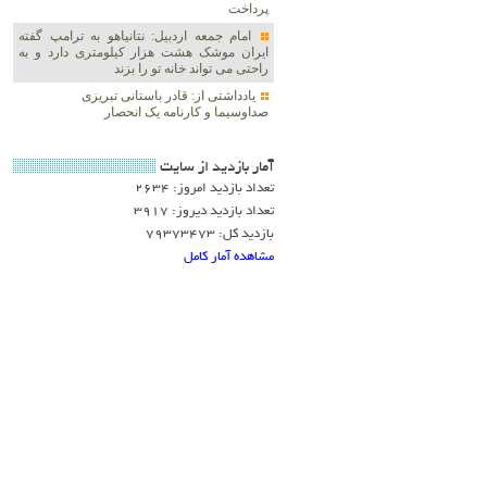
پرداخت
امام جمعه اردبیل: نتانیاهو به ترامپ گفته
ایران موشک هشت هزار کیلومتری دارد و به
راحتی می تواند خانه تو را بزند
یادداشتی از: قادر باستانی تبریزی
صداوسیما و کارنامه یک انحصار
آمار بازديد از سايت
تعداد بازدید امروز: 2634
تعداد بازدید دیروز: 3917
بازدید کل: 79373473
مشاهده آمار کامل