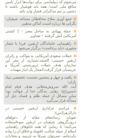
می‌شوم که دیپلماسی برای دولت‌ها ابزار تأمین
منافع ملی است/ همه باید هوشیار باشند تا
دشمن بر تیم مذاکراتی فشار وارد نکند
جمع آوری سلاح محافظان مساجد شیعیان؛
نگرانی ها درباره امنیت اماکن مذهبی
حمله پهپادی به ساحل مصر / 2 کشتی
آمریکایی آتش گرفتند + تصاویر
راهپیمایی جاماندگان اربعین، فردا با شعار
محوری «باید برخاست» برگزار می‌شود
حملات سعودی-آمریکایی به مواکب و زائران
اربعین حسینی/ الحشد:شماری از مقر این
سازمان هدف حملات تروریستی آمریکا و
عربستان قرار گرفت/انفجار یک انبار مهمات
یکصد و چهل و پنجمین نشست تخصصی بنیاد
باران؛
آیت الله سروش‌محلاتی: هدف قیام امام
حسین(ع)، رهایی بندگان خدا از جهالت بود/
سایر مسائل از جمله ظلم و فساد، ذیل آن
مسأله قرار می‌گیرد
مراسم عزاداری اربعین حسینی در
دارالزهرا(س)؛
نقویان: رسانه‌های معاند از دعواهای
درون‌گروهی شیعیان در اربعین سوءاستفاده
می‌کنند/ تا زمانی که همه تابلوهای راهنمایی
اسلام از جمله عدالت، اقتصاد و اخلاق آن را پیاده
نکرده‌ایم، نمی‌توان صرفاً به جریمه و مجازات