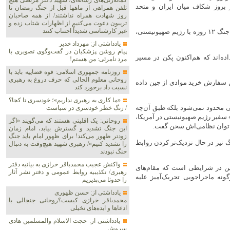
گمانه‌زنی‌های رسانه‌ای/ شهید دکتر مرتضی هیچ
 بروز شکاف میان ایران و متحد
تلفن همراهی از ماهها قبل از جنگ رمضان تا
روز شهادت همراه نداشتند/ از همه صاحبان
تریبون دعوت می‌کنیم از اظهارات شتاب زده و
غیر کارشناسی شدیداً اجتناب کنند
نیویورک‌پست مدعی شده است که تهران از روسیه انتظار داشت تا در جنگ ۱۲ روزه با رژیم صهیونیستی،
یادداشتی از: مهرداد خدیر
پیام روشن پزشکیان در گفت‌و‌گوی تصویری با
ده‌اند که هم‌اکنون پکن در مسیر
مرد نامرئی: من هستم!
روزنامه جمهوری اسلامی: قوه قضاییه باید با
روحانی معلوم الحالی که حرف دروغ به رهبری
ن سفارش خرید موادی از چین داده
نسبت داد برخورد کند
«ما کاری به رهبری نداریم»؛ خودسری تا کجا؟
ی محدود نمی‌شود بلکه طبق آن‌چه
/ زنگ خطر خودسری در سیاست
 سفیر رژیم صهیونیستی در آمریکا،
روحانی: یک اقلیتی هستند که می‌گویند «اگر
زی توان نظامی‌اش سخن گفت.
این جنگ تشدید و گسترش بیابد، امام زمان
زودتر ظهور می‌کند! برای ظهور امام باید جنگ
 نیز در حال نزدیک‌تر کردن روابط
را تشدید کنیم»/ رهبری شهید هیچ‌وقت به دنبال
جنگ نبودند
واکنش عجیب محمدباقر خرازی به بیانیه دفتر
ین در شرایطی است که مقام‌های
رهبری/ تکذیبیه روابط عمومی و دفتر نشر آثار
ونه ماجراجویی تحریک‌آمیز علیه
را حدوثا می‌پذیریم
یادداشتی از: حسن ظهوری
محمدباقر خرازی کیست؟روحانی جنجالی با
ادعاها و ایده‌های تخیلی
یادداشتی از: حجت الاسلام والمسلمین هادی
سروش