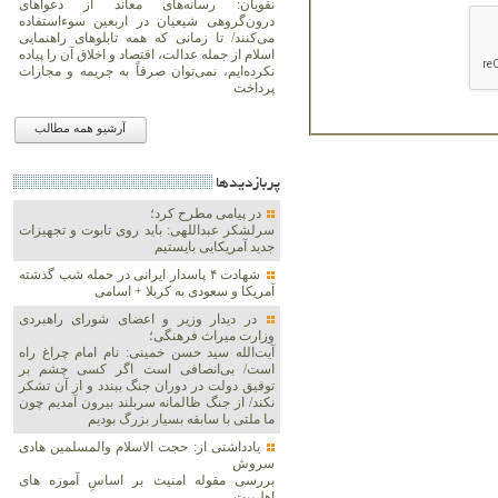
نقویان: رسانه‌های معاند از دعواهای
درون‌گروهی شیعیان در اربعین سوءاستفاده
می‌کنند/ تا زمانی که همه تابلوهای راهنمایی
اسلام از جمله عدالت، اقتصاد و اخلاق آن را پیاده
نکرده‌ایم، نمی‌توان صرفاً به جریمه و مجازات
پرداخت
آرشیو همه مطالب
پربازديدها
در پیامی مطرح کرد؛
سرلشکر عبداللهی: باید روی تابوت و تجهیزات
جدید آمریکایی بایستیم
شهادت ۴ پاسدار ایرانی در حمله شب گذشته
آمریکا و سعودی به کربلا + اسامی
در دیدار وزیر و اعضای شورای راهبردی
وزارت‌ میراث فرهنگی؛
آیت‌الله سید حسن خمینی: نام امام چراغ راه
است/ بی‌انصافی است‌ اگر کسی چشم بر
توفیق دولت‌ در دوران جنگ ببندد و از آن تشکر
نکند/ از جنگ ظالمانه سربلند بیرون آمدیم چون
ما ملتی با سابقه بسیار بزرگ بودیم
یادداشتی از: حجت الاسلام والمسلمین هادی
سروش
بررسی مقوله امنیت بر اساسِ آموزه های
اهل‌بیت