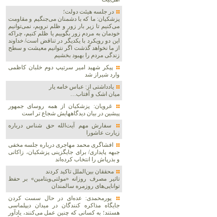
در جلسه هیئت دولت؛
پزشکیان: ما که با دشمنان می‌جنگیم و مقاومت
می‌کنیم تا زیر بار زور و ظلم نرویم، نمی‌توانیم
خودمان به مردم زور بگوییم یا ظلم کنیم، چراکه
این دو رویکرد با یکدیگر در تناقض است/ خداوند
از ما نخواهد گذشت اگر نتوانیم معیشت و سطح
زندگی مردم را بهبود بخشیم
پیکر شهید امیر سرتیپ دوم خلبان کاظمی
وارد شیراز شد
یادداشتی از: عباس خامه یار
میان اشک و آفتاب…
غرویان: پزشکیان از همه روسای جمهور
پیشین در بیان دیدگاههایش شجاع تر است
سفارش مهم آیت‌الله حق شناس درباره
زیارت عاشورا
افشاگری محمد مهاجری درباره جلسه مخفی
جبهه پایداری/ برای جایگزینی پزشکیان، زاکانی
و بذرپاش را انتخاب کرده‌اند
محققان بین‌الملل تاکید کردند
تاثیر مصرف روزانه «مولتی‌ویتامین» بر حفظ
توانایی‌های روزمره سالمندان
پورمحمدی: عده‌ای در حال سست کردن
جایگاه مذاکره کنندگان در میدان دیپلماسی
هستند؛ به کسانی که چنین عمل می‌کنند، یادآور