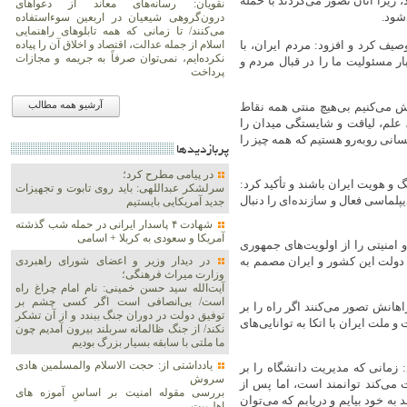
زیرا آنان تصور می‌کردند با حمله
نقویان: رسانه‌های معاند از دعواهای
شود.
درون‌گروهی شیعیان در اربعین سوءاستفاده
می‌کنند/ تا زمانی که همه تابلوهای راهنمایی
اسلام از جمله عدالت، اقتصاد و اخلاق آن را پیاده
ف کرد و افزود: مردم ایران، با
نکرده‌ایم، نمی‌توان صرفاً به جریمه و مجازات
ار مسئولیت ما را در قبال مردم و
پرداخت
 می‌کنیم بی‌هیچ منتی همه نقاط
آرشیو همه مطالب
 علم، لیاقت و شایستگی میدان را
انی روبه‌رو هستیم که همه چیز را
پربازديدها
در پیامی مطرح کرد؛
گ و هویت ایران باشند و تأکید کرد:
سرلشکر عبداللهی: باید روی تابوت و تجهیزات
لماسی فعال و سازنده‌ای را دنبال
جدید آمریکایی بایستیم
شهادت ۴ پاسدار ایرانی در حمله شب گذشته
آمریکا و سعودی به کربلا + اسامی
منیتی را از اولویت‌های جمهوری
در دیدار وزیر و اعضای شورای راهبردی
 دولت این کشور و ایران مصمم به
وزارت‌ میراث فرهنگی؛
آیت‌الله سید حسن خمینی: نام امام چراغ راه
است/ بی‌انصافی است‌ اگر کسی چشم بر
انش تصور می‌کنند اگر راه را بر
توفیق دولت‌ در دوران جنگ ببندد و از آن تشکر
ملت ایران با اتکا به توانایی‌های
نکند/ از جنگ ظالمانه سربلند بیرون آمدیم چون
ما ملتی با سابقه بسیار بزرگ بودیم
یادداشتی از: حجت الاسلام والمسلمین هادی
 زمانی که مدیریت دانشگاه را بر
سروش
 می‌کند توانمند است، اما پس از
بررسی مقوله امنیت بر اساسِ آموزه های
ه خود بیایم و دریابم که می‌توان
اهل‌بیت