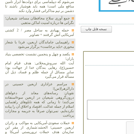
می‌شوم که دیپلماسی برای دولت‌ها ابزار تأمین
منافع ملی است/ همه باید هوشیار باشند تا
دشمن بر تیم مذاکراتی فشار وارد نکند
جمع آوری سلاح محافظان مساجد شیعیان؛
نگرانی ها درباره امنیت اماکن مذهبی
نسخه قابل چاپ
حمله پهپادی به ساحل مصر / 2 کشتی
آمریکایی آتش گرفتند + تصاویر
راهپیمایی جاماندگان اربعین، فردا با شعار
محوری «باید برخاست» برگزار می‌شود
یکصد و چهل و پنجمین نشست تخصصی بنیاد
باران؛
آیت الله سروش‌محلاتی: هدف قیام امام
حسین(ع)، رهایی بندگان خدا از جهالت بود/
سایر مسائل از جمله ظلم و فساد، ذیل آن
مسأله قرار می‌گیرد
مراسم عزاداری اربعین حسینی در
دارالزهرا(س)؛
نقویان: رسانه‌های معاند از دعواهای
درون‌گروهی شیعیان در اربعین سوءاستفاده
می‌کنند/ تا زمانی که همه تابلوهای راهنمایی
اسلام از جمله عدالت، اقتصاد و اخلاق آن را پیاده
نکرده‌ایم، نمی‌توان صرفاً به جریمه و مجازات
پرداخت
حملات سعودی-آمریکایی به مواکب و زائران
اربعین حسینی/ الحشد:شماری از مقر این
سازمان هدف حملات تروریستی آمریکا و