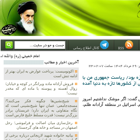
کانال اطلاع رسانی
RSS
امام خمینی (ره) والله اسلام تمامش سیاست است؛ ***** امام شهید: به گفتار امام و کردار امام اهتمام بورزید ***** امام خمینی(ره): ان شاء الله ما اندوه دلمان را در وقت مناسب با انتقام از امریکا و آل سعود برطرف خواهیم ساخت و داغ و حسرت حلاوت
آخرين اخبار و مطالب
23:02:0
اکونومیست: پرداخت عوارض به ایران بهتر از
ادامه تنش است
ه بود/ ریاست جمهوری من با
ز کشورها تازه به دنیا آمده
فروش آزادانه ماده ویرانگر در کوچه و خیابان/
زوال آهسته و پیوسته با ماده ای که مخدر
نیست!
س گفت: اگر موشک نداشتیم امروز
شیخ‌نشین‌ها چگونه فکر می‌کنند؟/
. اسرائیل در منطقه آزادانه ظلم،
مسجدجامعی: عمان تنها شیخ‌نشینی است که
نگاه متفاوتی به ایران دارد/ عربستان برادر
بزرگ‌تر نیست؛ قدرت مسلط خلیج فارس است
رحل‌سازی میان اصالت و فراموشی؛ رحل
اصفهان در مساجد و خانه های گرجستان
بیانیه خانواده شهید لاریجانی درباره برخی از