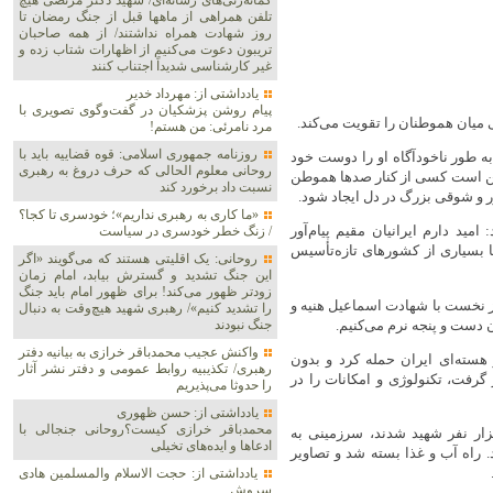
گمانه‌زنی‌های رسانه‌ای/ شهید دکتر مرتضی هیچ
تلفن همراهی از ماهها قبل از جنگ رمضان تا
روز شهادت همراه نداشتند/ از همه صاحبان
تریبون دعوت می‌کنیم از اظهارات شتاب زده و
غیر کارشناسی شدیداً اجتناب کنند
یادداشتی از: مهرداد خدیر
پیام روشن پزشکیان در گفت‌و‌گوی تصویری با
 میان هموطنان را تقویت می‌کند.
مرد نامرئی: من هستم!
روزنامه جمهوری اسلامی: قوه قضاییه باید با
به طور ناخودآگاه او را دوست خود
روحانی معلوم الحالی که حرف دروغ به رهبری
مکن است کسی از کنار صدها هموطن
نسبت داد برخورد کند
ور و شوقی بزرگ در دل ایجاد شود.
«ما کاری به رهبری نداریم»؛ خودسری تا کجا؟
ید دارم ایرانیان مقیم پیام‌آور
/ زنگ خطر خودسری در سیاست
ا بسیاری از کشورهای تازه‌تأسیس
روحانی: یک اقلیتی هستند که می‌گویند «اگر
این جنگ تشدید و گسترش بیابد، امام زمان
زودتر ظهور می‌کند! برای ظهور امام باید جنگ
ز نخست با شهادت اسماعیل هنیه و
را تشدید کنیم»/ رهبری شهید هیچ‌وقت به دنبال
ن دست و پنجه نرم می‌کنیم.
جنگ نبودند
واکنش عجیب محمدباقر خرازی به بیانیه دفتر
 هسته‌ای ایران حمله کرد و بدون
رهبری/ تکذیبیه روابط عمومی و دفتر نشر آثار
گرفت، تکنولوژی و امکانات را در
را حدوثا می‌پذیریم
یادداشتی از: حسن ظهوری
محمدباقر خرازی کیست؟روحانی جنجالی با
ار نفر شهید شدند، سرزمینی به
ادعاها و ایده‌های تخیلی
 راه آب و غذا بسته شد و تصاویر
یادداشتی از: حجت الاسلام والمسلمین هادی
سروش