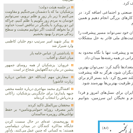
ف کرد.
در جلسه هیئت دولت؛
پزشکیان: ما که با دشمنان می‌جنگیم و مقاومت
صنعتی و اجتماعی اضافه کرد: در
می‌کنیم تا زیر بار زور و ظلم نرویم، نمی‌توانیم
کارهای بزرگی انجام دهیم و همین
خودمان به مردم زور بگوییم یا ظلم کنیم، چراکه
.
این دو رویکرد با یکدیگر در تناقض است/ خداوند
از ما نخواهد گذشت اگر نتوانیم معیشت و سطح
ان خود نمی‌تواند مسیر پیشرفت را
زندگی مردم را بهبود بخشیم
یت‌های ملی قادر به حل مشکلات
پیکر شهید امیر سرتیپ دوم خلبان کاظمی
وارد شیراز شد
و پیشرفت تنها با نگاه محدود به
یادداشتی از: عباس خامه یار
نی در همه رشته‌ها میدان داد.
میان اشک و آفتاب…
غرویان: پزشکیان از همه روسای جمهور
ادها تأکید کرد: نمی‌توان بهترین
پیشین در بیان دیدگاههایش شجاع تر است
دیگران شود، هرگز به قله پیشرفت
سفارش مهم آیت‌الله حق شناس درباره
د تصریح کرد: باید بستر لازم برای
زیارت عاشورا
 ظرفیت بهترین‌ها بهره‌مند شود.
افشاگری محمد مهاجری درباره جلسه مخفی
ران برای نسل‌های امروز و فردا
جبهه پایداری/ برای جایگزینی پزشکیان، زاکانی
م و نخبگان این سرزمین، بتوانیم
و بذرپاش را انتخاب کرده‌اند
محققان بین‌الملل تاکید کردند
تاثیر مصرف روزانه «مولتی‌ویتامین» بر حفظ
توانایی‌های روزمره سالمندان
پورمحمدی: عده‌ای در حال سست کردن
جایگاه مذاکره کنندگان در میدان دیپلماسی
هستند؛ به کسانی که چنین عمل می‌کنند، یادآور