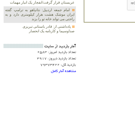
عربستان قرار گرفت/انفجار یک انبار مهمات
امام جمعه اردبیل: نتانیاهو به ترامپ گفته
ایران موشک هشت هزار کیلومتری دارد و به
راحتی می تواند خانه تو را بزند
یادداشتی از: قادر باستانی تبریزی
صداوسیما و کارنامه یک انحصار
آمار بازديد از سايت
تعداد بازدید امروز: 2583
تعداد بازدید دیروز: 3917
بازدید کل: 79373422
مشاهده آمار کامل