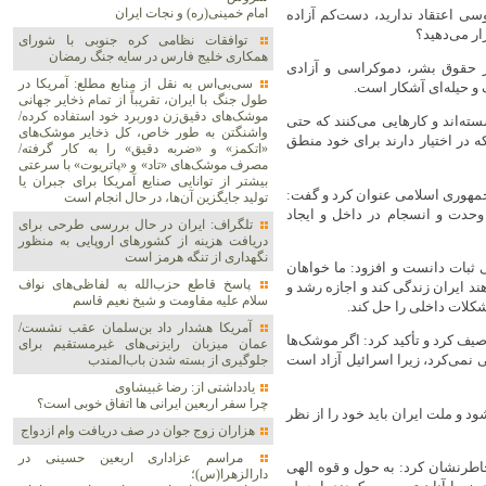
امام خمینی(ره) و نجات ایران
وسی اعتقاد ندارید، دست‌کم آزاده
ار می‌دهید؟
توافقات نظامی کره جنوبی با شورای
همکاری خلیج فارس در سایه جنگ رمضان
ز حقوق بشر، دموکراسی و آزادی
سی‌بی‌اس به نقل از منابع مطلع: آمریکا در
 و حیله‌ای آشکار است.
طول جنگ با ایران، تقریباً از تمام ذخایر جهانی
موشک‌های دقیق‌زن دوربرد خود استفاده کرده/
ه‌اند و کارهایی می‌کنند که حتی
واشنگتن به طور خاص، کل ذخایر موشک‌های
 در اختیار دارند برای خود منطق
«اتکمز» و «ضربه دقیق» را به کار گرفته/
مصرف موشک‌های «تاد» و «پاتریوت» با سرعتی
بیشتر از توانایی صنایع آمریکا برای جبران یا
مهوری اسلامی عنوان کرد و گفت:
تولید جایگزین آن‌ها، در حال انجام است
وحدت و انسجام در داخل و ایجاد
تلگراف: ایران در حال بررسی طرحی برای
دریافت هزینه از کشورهای اروپایی به منظور
نگهداری از تنگه هرمز است
ثبات دانست و افزود: ما خواهان
پاسخ قاطع حزب‌الله به لفاظی‌های نواف
د ایران زندگی کند و اجازه رشد و
سلام علیه مقاومت و شیخ نعیم قاسم
شکلات داخلی را حل کند.
آمریکا هشدار داد بن‌سلمان عقب نشست/
یف کرد و تأکید کرد: اگر موشک‌ها
عمان میزبان رایزنی‌های غیرمستقیم برای
 نمی‌کرد، زیرا اسرائیل آزاد است
جلوگیری از بسته شدن باب‌المندب
یادداشتی از: رضا غبیشاوی
چرا سفر اربعین ایرانی ها اتفاق خوبی است؟
 و ملت ایران باید خود را از نظر
هزاران زوج‌ جوان در صف دریافت وام ازدواج
مراسم عزاداری اربعین حسینی در
طرنشان کرد: به حول و قوه الهی
دارالزهرا(س)؛