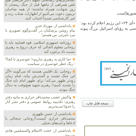
گمانه‌زنی‌های رسانه‌ای/ شهید دکتر مرتضی هیچ
تلفن همراهی از ماهها قبل از جنگ رمضان تا
روز شهادت همراه نداشتند/ از همه صاحبان
 کشورها]ست.
تریبون دعوت می‌کنیم از اظهارات شتاب زده و
غیر کارشناسی شدیداً اجتناب کنند
بنیامین نتانیاهو نخست وزیر رژیم صهیونیستی اخیرا در گفت‌و‌گو با شبکه «آی ۲۴» این رژیم اعلام کرده بود:
یادداشتی از: مهرداد خدیر
ی به رؤیای اسرائیل بزرگ پیوند
پیام روشن پزشکیان در گفت‌و‌گوی تصویری با
مرد نامرئی: من هستم!
روزنامه جمهوری اسلامی: قوه قضاییه باید با
روحانی معلوم الحالی که حرف دروغ به رهبری
نسبت داد برخورد کند
«ما کاری به رهبری نداریم»؛ خودسری تا کجا؟
/ زنگ خطر خودسری در سیاست
روحانی: یک اقلیتی هستند که می‌گویند «اگر
این جنگ تشدید و گسترش بیابد، امام زمان
زودتر ظهور می‌کند! برای ظهور امام باید جنگ
را تشدید کنیم»/ رهبری شهید هیچ‌وقت به دنبال
جنگ نبودند
واکنش عجیب محمدباقر خرازی به بیانیه دفتر
رهبری/ تکذیبیه روابط عمومی و دفتر نشر آثار
نسخه قابل چاپ
را حدوثا می‌پذیریم
یادداشتی از: حسن ظهوری
محمدباقر خرازی کیست؟روحانی جنجالی با
ادعاها و ایده‌های تخیلی
یادداشتی از: حجت الاسلام والمسلمین هادی
سروش