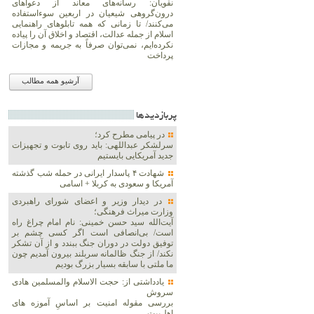
نقویان: رسانه‌های معاند از دعواهای
درون‌گروهی شیعیان در اربعین سوءاستفاده
می‌کنند/ تا زمانی که همه تابلوهای راهنمایی
اسلام از جمله عدالت، اقتصاد و اخلاق آن را پیاده
نکرده‌ایم، نمی‌توان صرفاً به جریمه و مجازات
پرداخت
آرشیو همه مطالب
پربازديدها
در پیامی مطرح کرد؛
سرلشکر عبداللهی: باید روی تابوت و تجهیزات
جدید آمریکایی بایستیم
شهادت ۴ پاسدار ایرانی در حمله شب گذشته
آمریکا و سعودی به کربلا + اسامی
در دیدار وزیر و اعضای شورای راهبردی
وزارت‌ میراث فرهنگی؛
آیت‌الله سید حسن خمینی: نام امام چراغ راه
است/ بی‌انصافی است‌ اگر کسی چشم بر
توفیق دولت‌ در دوران جنگ ببندد و از آن تشکر
نکند/ از جنگ ظالمانه سربلند بیرون آمدیم چون
ما ملتی با سابقه بسیار بزرگ بودیم
یادداشتی از: حجت الاسلام والمسلمین هادی
سروش
بررسی مقوله امنیت بر اساسِ آموزه های
اهل‌بیت