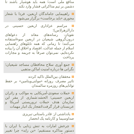
منافع ملی است/ همه باید هوشیار باشند تا
دشمن بر تیم مذاکراتی فشار وارد نکند
راهپیمایی جاماندگان اربعین، فردا با شعار
محوری «باید برخاست» برگزار می‌شود
مراسم عزاداری اربعین حسینی در
دارالزهرا(س)؛
نقویان: رسانه‌های معاند از دعواهای
درون‌گروهی شیعیان در اربعین سوءاستفاده
می‌کنند/ تا زمانی که همه تابلوهای راهنمایی
اسلام از جمله عدالت، اقتصاد و اخلاق آن را پیاده
نکرده‌ایم، نمی‌توان صرفاً به جریمه و مجازات
پرداخت
جمع آوری سلاح محافظان مساجد شیعیان؛
نگرانی ها درباره امنیت اماکن مذهبی
محققان بین‌الملل تاکید کردند
تاثیر مصرف روزانه «مولتی‌ویتامین» بر حفظ
توانایی‌های روزمره سالمندان
حملات سعودی-آمریکایی به مواکب و زائران
اربعین حسینی/ الحشد:شماری از مقر این
سازمان هدف حملات تروریستی آمریکا و
عربستان قرار گرفت/انفجار یک انبار مهمات
یادداشتی از: قادر باستانی تبریزی
صداوسیما و کارنامه یک انحصار
چرخش امارات به تنش زدایی با ایران با
دستور مذاکره مستقیم؛ «بن زاید» چرا تغییر