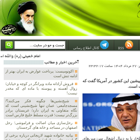
کانال اطلاع رسانی
RSS
امام خمینی (ره) والله اسلام تمامش سیاست است؛ ***** امام شهید: به گفتار امام و کردار امام اهتمام بورزید ***** امام خمینی(ره): ان شاء الله ما اندوه دلمان را در وقت مناسب با انتقام از امریکا و آل سعود برطرف خواهیم ساخت و داغ و حسرت حلاوت این
آخرين اخبار و مطالب
23:32:1
اکونومیست: پرداخت عوارض به ایران بهتر از
ادامه تنش است
شین این کشور در آمریکا گفت که
فروش آزادانه ماده ویرانگر در کوچه و خیابان/
ت است.
زوال آهسته و پیوسته با ماده ای که مخدر
نیست!
شیخ‌نشین‌ها چگونه فکر می‌کنند؟/
مسجدجامعی: عمان تنها شیخ‌نشینی است که
نگاه متفاوتی به ایران دارد/ عربستان برادر
بزرگ‌تر نیست؛ قدرت مسلط خلیج فارس است
رحل‌سازی میان اصالت و فراموشی؛ رحل
اصفهان در مساجد و خانه های گرجستان
بیانیه خانواده شهید لاریجانی درباره برخی از
ح)، یا به دنبال اشغال سرزمین‌های