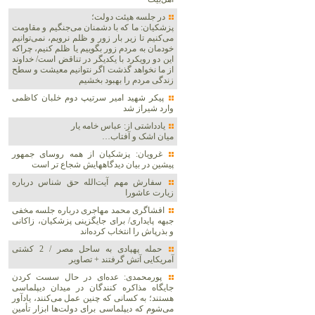
در جلسه هیئت دولت؛
پزشکیان: ما که با دشمنان می‌جنگیم و مقاومت
می‌کنیم تا زیر بار زور و ظلم نرویم، نمی‌توانیم
خودمان به مردم زور بگوییم یا ظلم کنیم، چراکه
این دو رویکرد با یکدیگر در تناقض است/ خداوند
از ما نخواهد گذشت اگر نتوانیم معیشت و سطح
زندگی مردم را بهبود بخشیم
پیکر شهید امیر سرتیپ دوم خلبان کاظمی
وارد شیراز شد
یادداشتی از: عباس خامه یار
میان اشک و آفتاب…
غرویان: پزشکیان از همه روسای جمهور
پیشین در بیان دیدگاههایش شجاع تر است
سفارش مهم آیت‌الله حق شناس درباره
زیارت عاشورا
افشاگری محمد مهاجری درباره جلسه مخفی
جبهه پایداری/ برای جایگزینی پزشکیان، زاکانی
و بذرپاش را انتخاب کرده‌اند
حمله پهپادی به ساحل مصر / 2 کشتی
آمریکایی آتش گرفتند + تصاویر
پورمحمدی: عده‌ای در حال سست کردن
جایگاه مذاکره کنندگان در میدان دیپلماسی
هستند؛ به کسانی که چنین عمل می‌کنند، یادآور
می‌شوم که دیپلماسی برای دولت‌ها ابزار تأمین