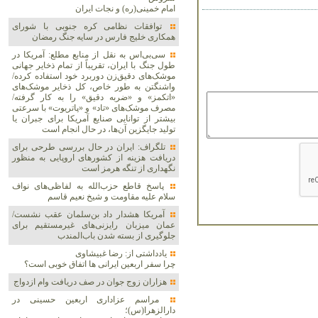
امام خمینی(ره) و نجات ایران
توافقات نظامی کره جنوبی با شورای
همکاری خلیج فارس در سایه جنگ رمضان
سی‌بی‌اس به نقل از منابع مطلع: آمریکا در
طول جنگ با ایران، تقریباً از تمام ذخایر جهانی
موشک‌های دقیق‌زن دوربرد خود استفاده کرده/
واشنگتن به طور خاص، کل ذخایر موشک‌های
«اتکمز» و «ضربه دقیق» را به کار گرفته/
مصرف موشک‌های «تاد» و «پاتریوت» با سرعتی
بیشتر از توانایی صنایع آمریکا برای جبران یا
تولید جایگزین آن‌ها، در حال انجام است
تلگراف: ایران در حال بررسی طرحی برای
دریافت هزینه از کشورهای اروپایی به منظور
نگهداری از تنگه هرمز است
پاسخ قاطع حزب‌الله به لفاظی‌های نواف
سلام علیه مقاومت و شیخ نعیم قاسم
آمریکا هشدار داد بن‌سلمان عقب نشست/
عمان میزبان رایزنی‌های غیرمستقیم برای
جلوگیری از بسته شدن باب‌المندب
یادداشتی از: رضا غبیشاوی
چرا سفر اربعین ایرانی ها اتفاق خوبی است؟
هزاران زوج‌ جوان در صف دریافت وام ازدواج
مراسم عزاداری اربعین حسینی در
دارالزهرا(س)؛