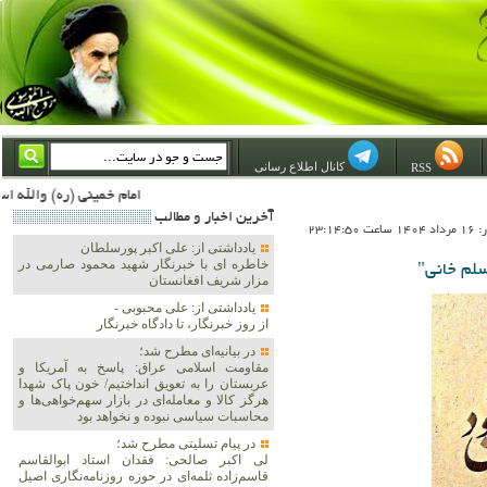
کانال اطلاع رسانی
RSS
امام خمینی (ره) والله اسلام تمامش سیاست است؛ ***** امام شهید: به گفتار امام و کردار امام اهتمام بورزید ***** امام خمینی(ره): ان شاء الله ما اندوه دلمان را در وقت مناسب با انتقام از امریکا و آل سعود برطرف خواهیم ساخت و داغ و حسرت حلاوت این
آخرين اخبار و مطالب
23:14:5
یادداشتی از: علی اکبر پورسلطان
خاطره ای با خبرنگار شهید محمود صارمی در
سلم خانی"
مزار شریف افغانستان
یادداشتی از: علی محبوبی -
از روز خبرنگار، تا دادگاه خبرنگار
در بیانیه‌ای مطرح شد؛
مقاومت اسلامی عراق: پاسخ به آمریکا و
عربستان را به تعویق انداختیم/ خون پاک شهدا
هرگز کالا و معامله‌ای در بازار سهم‌خواهی‌ها و
محاسبات سیاسی نبوده و نخواهد بود
در پیام تسلیتی مطرح شد؛
لی اکبر صالحی: فقدان استاد ابوالقاسم
قاسم‌زاده ثلمه‌ای در حوزه روزنامه‌نگاری اصیل