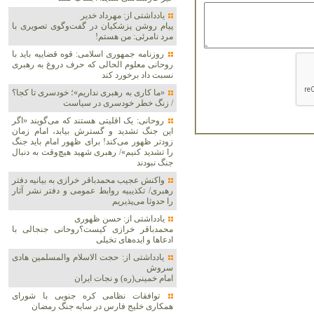
یادداشتی از: مهرداد خدیر
پیام روشن پزشکیان در گفت‌و‌گوی تصویری با
مرد نامرئی: من هستم!
روزنامه جمهوری اسلامی: قوه قضاییه باید با
روحانی معلوم الحالی که حرف دروغ به رهبری
نسبت داد برخورد کند
«ما کاری به رهبری نداریم»؛ خودسری تا کجا؟
/ زنگ خطر خودسری در سیاست
روحانی: یک اقلیتی هستند که می‌گویند «اگر
این جنگ تشدید و گسترش بیابد، امام زمان
زودتر ظهور می‌کند! برای ظهور امام باید جنگ
را تشدید کنیم»/ رهبری شهید هیچ‌وقت به دنبال
جنگ نبودند
واکنش عجیب محمدباقر خرازی به بیانیه دفتر
رهبری/ تکذیبیه روابط عمومی و دفتر نشر آثار
را حدوثا می‌پذیریم
یادداشتی از: حسن ظهوری
محمدباقر خرازی کیست؟روحانی جنجالی با
ادعاها و ایده‌های تخیلی
یادداشتی از: حجت الاسلام والمسلمین هادی
سروش
امام خمینی(ره) و نجات ایران
توافقات نظامی کره جنوبی با شورای
همکاری خلیج فارس در سایه جنگ رمضان