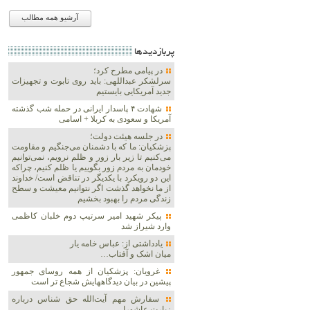
آرشیو همه مطالب
پربازديدها
در پیامی مطرح کرد؛
سرلشکر عبداللهی: باید روی تابوت و تجهیزات
جدید آمریکایی بایستیم
شهادت ۴ پاسدار ایرانی در حمله شب گذشته
آمریکا و سعودی به کربلا + اسامی
در جلسه هیئت دولت؛
پزشکیان: ما که با دشمنان می‌جنگیم و مقاومت
می‌کنیم تا زیر بار زور و ظلم نرویم، نمی‌توانیم
خودمان به مردم زور بگوییم یا ظلم کنیم، چراکه
این دو رویکرد با یکدیگر در تناقض است/ خداوند
از ما نخواهد گذشت اگر نتوانیم معیشت و سطح
زندگی مردم را بهبود بخشیم
پیکر شهید امیر سرتیپ دوم خلبان کاظمی
وارد شیراز شد
یادداشتی از: عباس خامه یار
میان اشک و آفتاب…
غرویان: پزشکیان از همه روسای جمهور
پیشین در بیان دیدگاههایش شجاع تر است
سفارش مهم آیت‌الله حق شناس درباره
زیارت عاشورا