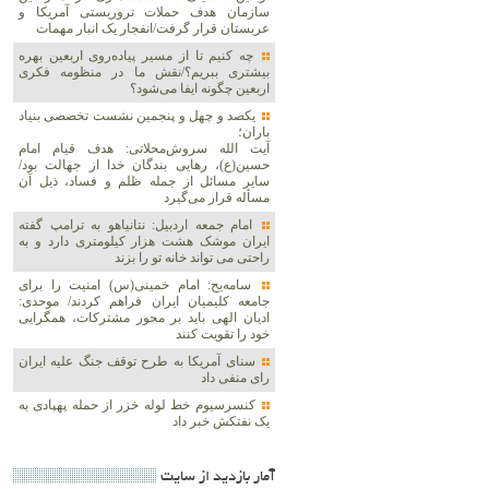
سازمان هدف حملات تروریستی آمریکا و
عربستان قرار گرفت/انفجار یک انبار مهمات
چه کنیم تا از مسیر پیاده‌روی اربعین بهره
بیشتری ببریم؟/نقش ما در منظومه فکری
اربعین چگونه ایفا می‌شود؟
یکصد و چهل و پنجمین نشست تخصصی بنیاد
باران؛
آیت الله سروش‌محلاتی: هدف قیام امام
حسین(ع)، رهایی بندگان خدا از جهالت بود/
سایر مسائل از جمله ظلم و فساد، ذیل آن
مسأله قرار می‌گیرد
امام جمعه اردبیل: نتانیاهو به ترامپ گفته
ایران موشک هشت هزار کیلومتری دارد و به
راحتی می تواند خانه تو را بزند
سامه‌یح: امام خمینی(س) امنیت را برای
جامعه کلیمیان ایران فراهم کردند/ موحدی:
ادیان الهی باید بر محور مشترکات، همگرایی
خود را تقویت کنند
سنای آمریکا به طرح توقف جنگ علیه ایران
رای منفی داد
کنسرسیوم خط لوله خزر از حمله پهپادی به
یک نفتکش خبر داد
آمار بازديد از سايت