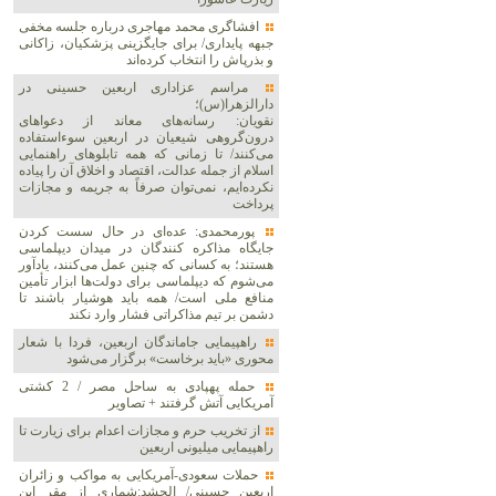
افشاگری محمد مهاجری درباره جلسه مخفی
جبهه پایداری/ برای جایگزینی پزشکیان، زاکانی
و بذرپاش را انتخاب کرده‌اند
مراسم عزاداری اربعین حسینی در
دارالزهرا(س)؛
نقویان: رسانه‌های معاند از دعواهای
درون‌گروهی شیعیان در اربعین سوءاستفاده
می‌کنند/ تا زمانی که همه تابلوهای راهنمایی
اسلام از جمله عدالت، اقتصاد و اخلاق آن را پیاده
نکرده‌ایم، نمی‌توان صرفاً به جریمه و مجازات
پرداخت
پورمحمدی: عده‌ای در حال سست کردن
جایگاه مذاکره کنندگان در میدان دیپلماسی
هستند؛ به کسانی که چنین عمل می‌کنند، یادآور
می‌شوم که دیپلماسی برای دولت‌ها ابزار تأمین
منافع ملی است/ همه باید هوشیار باشند تا
دشمن بر تیم مذاکراتی فشار وارد نکند
راهپیمایی جاماندگان اربعین، فردا با شعار
محوری «باید برخاست» برگزار می‌شود
حمله پهپادی به ساحل مصر / 2 کشتی
آمریکایی آتش گرفتند + تصاویر
از تخریب حرم و مجازات اعدام برای زیارت تا
راهپیمایی میلیونی اربعین
حملات سعودی-آمریکایی به مواکب و زائران
اربعین حسینی/ الحشد:شماری از مقر این