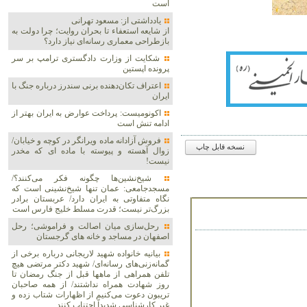
است
یادداشتی از: مسعود تهرانی
از شایعه استعفاء تا بحران روایت؛ چرا دولت به
بازطراحی معماری رسانه‌ای نیاز دارد؟
شکایت از وزارت دادگستری ترامپ بر سر
پرونده اپستین
اعتراف تکان‌دهنده برنی سندرز درباره جنگ با
ایران
اکونومیست: پرداخت عوارض به ایران بهتر از
ادامه تنش است
فروش آزادانه ماده ویرانگر در کوچه و خیابان/
نسخه قابل چاپ
زوال آهسته و پیوسته با ماده ای که مخدر
نیست!
شیخ‌نشین‌ها چگونه فکر می‌کنند؟/
مسجدجامعی: عمان تنها شیخ‌نشینی است که
نگاه متفاوتی به ایران دارد/ عربستان برادر
بزرگ‌تر نیست؛ قدرت مسلط خلیج فارس است
رحل‌سازی میان اصالت و فراموشی؛ رحل
اصفهان در مساجد و خانه های گرجستان
بیانیه خانواده شهید لاریجانی درباره برخی از
گمانه‌زنی‌های رسانه‌ای/ شهید دکتر مرتضی هیچ
تلفن همراهی از ماهها قبل از جنگ رمضان تا
روز شهادت همراه نداشتند/ از همه صاحبان
تریبون دعوت می‌کنیم از اظهارات شتاب زده و
غیر کارشناسی شدیداً اجتناب کنند