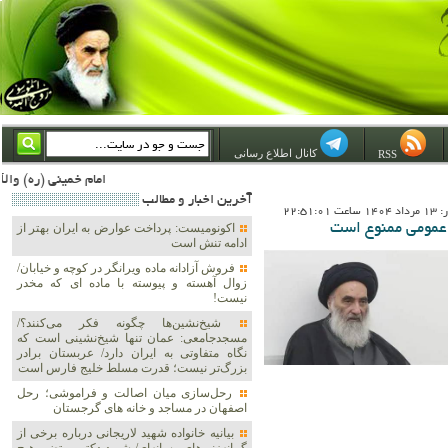
کانال اطلاع رسانی
RSS
امام خمینی (ره) والله اسلام تمامش سیاست است؛ ***** امام شهید: به گفتار امام و کردار امام اهتمام بورزید ***** امام خمینی(ره): ان شاء الله ما اندوه دلمان را در وقت مناسب با انتقام از امریکا و آل سعود برطرف خواهیم 
آخرين اخبار و مطالب
22:51:0
 عمومی ممنوع است
اکونومیست: پرداخت عوارض به ایران بهتر از
ادامه تنش است
فروش آزادانه ماده ویرانگر در کوچه و خیابان/
زوال آهسته و پیوسته با ماده ای که مخدر
نیست!
شیخ‌نشین‌ها چگونه فکر می‌کنند؟/
مسجدجامعی: عمان تنها شیخ‌نشینی است که
نگاه متفاوتی به ایران دارد/ عربستان برادر
بزرگ‌تر نیست؛ قدرت مسلط خلیج فارس است
رحل‌سازی میان اصالت و فراموشی؛ رحل
اصفهان در مساجد و خانه های گرجستان
بیانیه خانواده شهید لاریجانی درباره برخی از