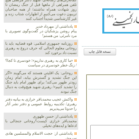
گمانه‌زنی‌های رسانه‌ای/ شهید دکتر مرتضی هیچ
تلفن همراهی از ماهها قبل از جنگ رمضان تا
روز شهادت همراه نداشتند/ از همه صاحبان
تریبون دعوت می‌کنیم از اظهارات شتاب زده و
غیر کارشناسی شدیداً اجتناب کنند
یادداشتی از: مهرداد خدیر
پیام روشن پزشکیان در گفت‌و‌گوی تصویری با
مرد نامرئی: من هستم!
روزنامه جمهوری اسلامی: قوه قضاییه باید با
روحانی معلوم الحالی که حرف دروغ به رهبری
نسخه قابل چاپ
نسبت داد برخورد کند
«ما کاری به رهبری نداریم»؛ خودسری تا کجا؟
/ زنگ خطر خودسری در سیاست
روحانی: یک اقلیتی هستند که می‌گویند «اگر
این جنگ تشدید و گسترش بیابد، امام زمان
زودتر ظهور می‌کند! برای ظهور امام باید جنگ
را تشدید کنیم»/ رهبری شهید هیچ‌وقت به دنبال
جنگ نبودند
واکنش عجیب محمدباقر خرازی به بیانیه دفتر
رهبری/ تکذیبیه روابط عمومی و دفتر نشر آثار
را حدوثا می‌پذیریم
یادداشتی از: حسن ظهوری
محمدباقر خرازی کیست؟روحانی جنجالی با
ادعاها و ایده‌های تخیلی
یادداشتی از: حجت الاسلام والمسلمین هادی
سروش