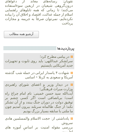
نقویان: رسانه‌های معاند از دعواهای
درون‌گروهی شیعیان در اربعین سوءاستفاده
می‌کنند/ تا زمانی که همه تابلوهای راهنمایی
اسلام از جمله عدالت، اقتصاد و اخلاق آن را پیاده
نکرده‌ایم، نمی‌توان صرفاً به جریمه و مجازات
پرداخت
آرشیو همه مطالب
پربازديدها
در پیامی مطرح کرد؛
سرلشکر عبداللهی: باید روی تابوت و تجهیزات
جدید آمریکایی بایستیم
شهادت ۴ پاسدار ایرانی در حمله شب گذشته
آمریکا و سعودی به کربلا + اسامی
در دیدار وزیر و اعضای شورای راهبردی
وزارت‌ میراث فرهنگی؛
آیت‌الله سید حسن خمینی: نام امام چراغ راه
است/ بی‌انصافی است‌ اگر کسی چشم بر
توفیق دولت‌ در دوران جنگ ببندد و از آن تشکر
نکند/ از جنگ ظالمانه سربلند بیرون آمدیم چون
ما ملتی با سابقه بسیار بزرگ بودیم
یادداشتی از: حجت الاسلام والمسلمین هادی
سروش
بررسی مقوله امنیت بر اساسِ آموزه های
اهل‌بیت