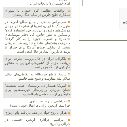
امام خمینی(ره) و نجات ایران
توافقات نظامی کره جنوبی با شورای
همکاری خلیج فارس در سایه جنگ رمضان
سی‌بی‌اس به نقل از منابع مطلع: آمریکا در
طول جنگ با ایران، تقریباً از تمام ذخایر جهانی
موشک‌های دقیق‌زن دوربرد خود استفاده کرده/
واشنگتن به طور خاص، کل ذخایر موشک‌های
«اتکمز» و «ضربه دقیق» را به کار گرفته/
مصرف موشک‌های «تاد» و «پاتریوت» با سرعتی
بیشتر از توانایی صنایع آمریکا برای جبران یا
تولید جایگزین آن‌ها، در حال انجام است
تلگراف: ایران در حال بررسی طرحی برای
دریافت هزینه از کشورهای اروپایی به منظور
نگهداری از تنگه هرمز است
پاسخ قاطع حزب‌الله به لفاظی‌های نواف
سلام علیه مقاومت و شیخ نعیم قاسم
آمریکا هشدار داد بن‌سلمان عقب نشست/
عمان میزبان رایزنی‌های غیرمستقیم برای
جلوگیری از بسته شدن باب‌المندب
یادداشتی از: رضا غبیشاوی
چرا سفر اربعین ایرانی ها اتفاق خوبی است؟
هزاران زوج‌ جوان در صف دریافت وام ازدواج
مراسم عزاداری اربعین حسینی در
دارالزهرا(س)؛