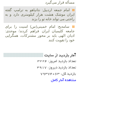
مسأله قرار می‌گیرد
امام جمعه اردبیل: نتانیاهو به ترامپ گفته
ایران موشک هشت هزار کیلومتری دارد و به
راحتی می تواند خانه تو را بزند
سامه‌یح: امام خمینی(س) امنیت را برای
جامعه کلیمیان ایران فراهم کردند/ موحدی:
ادیان الهی باید بر محور مشترکات، همگرایی
خود را تقویت کنند
آمار بازديد از سايت
تعداد بازدید امروز: 3224
تعداد بازدید دیروز: 3917
بازدید کل: 79374063
مشاهده آمار کامل