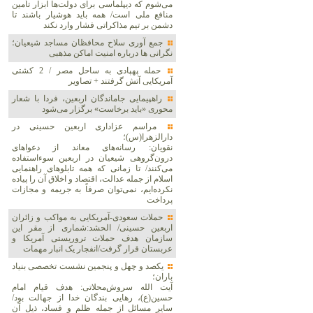
می‌شوم که دیپلماسی برای دولت‌ها ابزار تأمین
منافع ملی است/ همه باید هوشیار باشند تا
دشمن بر تیم مذاکراتی فشار وارد نکند
جمع آوری سلاح محافظان مساجد شیعیان؛
نگرانی ها درباره امنیت اماکن مذهبی
حمله پهپادی به ساحل مصر / 2 کشتی
آمریکایی آتش گرفتند + تصاویر
راهپیمایی جاماندگان اربعین، فردا با شعار
محوری «باید برخاست» برگزار می‌شود
مراسم عزاداری اربعین حسینی در
دارالزهرا(س)؛
نقویان: رسانه‌های معاند از دعواهای
درون‌گروهی شیعیان در اربعین سوءاستفاده
می‌کنند/ تا زمانی که همه تابلوهای راهنمایی
اسلام از جمله عدالت، اقتصاد و اخلاق آن را پیاده
نکرده‌ایم، نمی‌توان صرفاً به جریمه و مجازات
پرداخت
حملات سعودی-آمریکایی به مواکب و زائران
اربعین حسینی/ الحشد:شماری از مقر این
سازمان هدف حملات تروریستی آمریکا و
عربستان قرار گرفت/انفجار یک انبار مهمات
یکصد و چهل و پنجمین نشست تخصصی بنیاد
باران؛
آیت الله سروش‌محلاتی: هدف قیام امام
حسین(ع)، رهایی بندگان خدا از جهالت بود/
سایر مسائل از جمله ظلم و فساد، ذیل آن