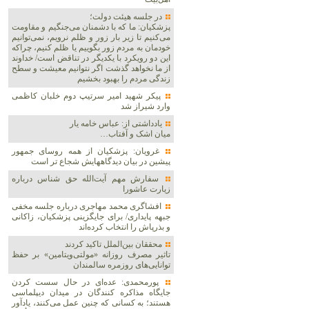
در جلسه هیئت دولت؛
پزشکیان: ما که با دشمنان می‌جنگیم و مقاومت
می‌کنیم تا زیر بار زور و ظلم نرویم، نمی‌توانیم
خودمان به مردم زور بگوییم یا ظلم کنیم، چراکه
این دو رویکرد با یکدیگر در تناقض است/ خداوند
از ما نخواهد گذشت اگر نتوانیم معیشت و سطح
زندگی مردم را بهبود بخشیم
پیکر شهید امیر سرتیپ دوم خلبان کاظمی
وارد شیراز شد
یادداشتی از: عباس خامه یار
میان اشک و آفتاب…
غرویان: پزشکیان از همه روسای جمهور
پیشین در بیان دیدگاههایش شجاع تر است
سفارش مهم آیت‌الله حق شناس درباره
زیارت عاشورا
افشاگری محمد مهاجری درباره جلسه مخفی
جبهه پایداری/ برای جایگزینی پزشکیان، زاکانی
و بذرپاش را انتخاب کرده‌اند
محققان بین‌الملل تاکید کردند
تاثیر مصرف روزانه «مولتی‌ویتامین» بر حفظ
توانایی‌های روزمره سالمندان
پورمحمدی: عده‌ای در حال سست کردن
جایگاه مذاکره کنندگان در میدان دیپلماسی
هستند؛ به کسانی که چنین عمل می‌کنند، یادآور