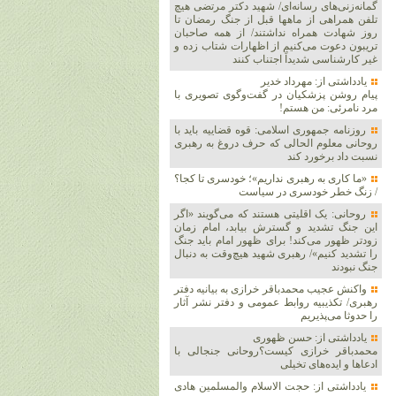
گمانه‌زنی‌های رسانه‌ای/ شهید دکتر مرتضی هیچ
تلفن همراهی از ماهها قبل از جنگ رمضان تا
روز شهادت همراه نداشتند/ از همه صاحبان
تریبون دعوت می‌کنیم از اظهارات شتاب زده و
غیر کارشناسی شدیداً اجتناب کنند
یادداشتی از: مهرداد خدیر
پیام روشن پزشکیان در گفت‌و‌گوی تصویری با
مرد نامرئی: من هستم!
روزنامه جمهوری اسلامی: قوه قضاییه باید با
روحانی معلوم الحالی که حرف دروغ به رهبری
نسبت داد برخورد کند
«ما کاری به رهبری نداریم»؛ خودسری تا کجا؟
/ زنگ خطر خودسری در سیاست
روحانی: یک اقلیتی هستند که می‌گویند «اگر
این جنگ تشدید و گسترش بیابد، امام زمان
زودتر ظهور می‌کند! برای ظهور امام باید جنگ
را تشدید کنیم»/ رهبری شهید هیچ‌وقت به دنبال
جنگ نبودند
واکنش عجیب محمدباقر خرازی به بیانیه دفتر
رهبری/ تکذیبیه روابط عمومی و دفتر نشر آثار
را حدوثا می‌پذیریم
یادداشتی از: حسن ظهوری
محمدباقر خرازی کیست؟روحانی جنجالی با
ادعاها و ایده‌های تخیلی
یادداشتی از: حجت الاسلام والمسلمین هادی