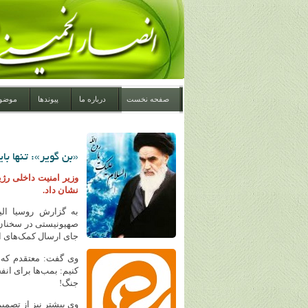
صفحه نخست
درباره ما
پیوندها
موضو
«بن گویر»: تنها ب
وزیر امنیت داخلی رژ
نشان داد.
به گزارش روسیا الیو
صهیونیستی در سخنان 
جای ارسال کمک‌های ان
وی گفت: معتقدم که د
کنیم: بمب‌ها برای ان
جنگ!
وی پیشتر نیز از تصمی