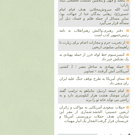
یکصد و چهل و پنجمین نشست تخصصی بنیاد
باران؛
آیت الله سروش‌محلاتی: هدف قیام امام
حسین(ع)، رهایی بندگان خدا از جهالت بود/
سایر مسائل از جمله ظلم و فساد، ذیل آن
مسأله قرار می‌گیرد
دفتر رهبری:واکنش رهبرانقلاب به نامه
رئیس‌جمهور کذب است
از تخریب حرم و مجازات اعدام برای زیارت تا
راهپیمایی میلیونی اربعین
کنسرسیوم خط لوله خزر از حمله پهپادی به
یک نفتکش خبر داد
حمله پهپادی به ساحل مصر / 2 کشتی
آمریکایی آتش گرفتند + تصاویر
سنای آمریکا به طرح توقف جنگ علیه ایران
رای منفی داد
امام جمعه اردبیل: نتانیاهو به ترامپ گفته
ایران موشک هشت هزار کیلومتری دارد و به
راحتی می تواند خانه تو را بزند
حملات سعودی-آمریکایی به مواکب و زائران
اربعین حسینی/ الحشد:شماری از مقر این
سازمان هدف حملات تروریستی آمریکا و
عربستان قرار گرفت/انفجار یک انبار مهمات