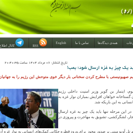
عات
همه‌ی دیدگاه‌ها
تماس با ما
English
کانال اطلاع
RSS
تاريخ انتشار: 06 مرداد 1404 ساعت 20:40:35
اید یک چیز به غزه ارسال شود؛ بمب!
یم صهیونیستی با مطرح کردن سخنانی بار دیگر خوی متوحش این رژیم را به جهانیان
م، ایتمار بن گویر وزیر امنیت داخلی رژیم
گستاخانه خواهان افزایش بمباران نوار غزه به
سانی به این باریکه شد.
ر این مرحله تنها باید یک چیز به غزه ارسال
فجار، لشگرکشی، تشویق به مهاجرت و پیروزی در
م تل آویو مبنی بر صدور مجوز برای ورود قطره چکانی کمک‌های انسانی به نوار غزه آن