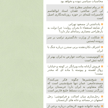
محاسبات سیاسی نبوده و نخواهد بود
در پیام تسلیتی مطرح شد؛
لی اکبر صالحی: فقدان استاد ابوالقاسم
قاسم‌زاده ثلمه‌ای در حوزه روزنامه‌نگاری اصیل
است
یادداشتی از: مسعود تهرانی
از شایعه استعفاء تا بحران روایت؛ چرا دولت به
بازطراحی معماری رسانه‌ای نیاز دارد؟
شکایت از وزارت دادگستری ترامپ بر سر
پرونده اپستین
اعتراف تکان‌دهنده برنی سندرز درباره جنگ با
ایران
اکونومیست: پرداخت عوارض به ایران بهتر از
ادامه تنش است
فروش آزادانه ماده ویرانگر در کوچه و خیابان/
زوال آهسته و پیوسته با ماده ای که مخدر
نیست!
شیخ‌نشین‌ها چگونه فکر می‌کنند؟/
مسجدجامعی: عمان تنها شیخ‌نشینی است که
نگاه متفاوتی به ایران دارد/ عربستان برادر
بزرگ‌تر نیست؛ قدرت مسلط خلیج فارس است
رحل‌سازی میان اصالت و فراموشی؛ رحل
اصفهان در مساجد و خانه های گرجستان
بیانیه خانواده شهید لاریجانی درباره برخی از