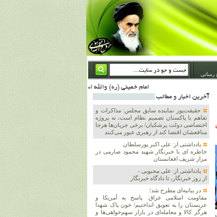
 رسانی
امام خمینی (ره) والله اسلام تمامش سیاست است؛ ***** امام شهید: به گفتار امام و کردار امام اهتمام بورزید ***** امام خمینی(ره): ان شاء الله ما اندوه دلمان را در وقت مناسب با انتقام از امریکا و آل سعود برطرف خواهیم ساخت و داغ و حسرت حلاوت این جنایت بزرگ را بر دلشان خواهیم نهاد 1367/4/29 ***** امام خمینی(رحمة الله علیه) : حکومت آل سعود، این وهابیهای پست بیخبر از خدا بسان خنجرند که همیشه از پشت در قلب مسلمانان فرو رفته‌اند 1366/5/12***** امام خمینی (ره) شهادت در راه خدا مسئله ای نیست که بشود با پیروزی در صحنه های نبرد مقایسه شود، مقام شهادت خود اوج بن
آخرين اخبار و مطالب
حقیقت‌پور نماینده سابق مجلس: مذاکرات و
تفاهم با پاکستان تصمیم نظام است، نه پروژه
اختصاصی دولت پزشکیان/ برخی جریان‌ها هرجا
منافعشان اقتضا کند از رهبری عبور می‌کنند
یادداشتی از: علی اکبر پورسلطان
خاطره ای با خبرنگار شهید محمود صارمی در
مزار شریف افغانستان
یادداشتی از: علی محبوبی -
از روز خبرنگار، تا دادگاه خبرنگار
در بیانیه‌ای مطرح شد؛
مقاومت اسلامی عراق: پاسخ به آمریکا و
عربستان را به تعویق انداختیم/ خون پاک شهدا
هرگز کالا و معامله‌ای در بازار سهم‌خواهی‌ها و