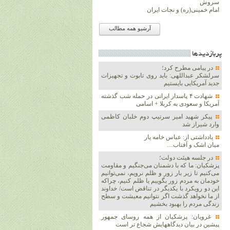
سروش
امام خمینی(ره) و نجات ایران
آرشیو همه مطالب
پربازديدها
در پیامی مطرح کرد؛
سرلشکر عبداللهی: باید روی تابوت و تجهیزات
جدید آمریکایی بایستیم
شهادت ۴ پاسدار ایرانی در حمله شب گذشته
آمریکا و سعودی به کربلا + اسامی
پیکر شهید امیر سرتیپ دوم خلبان کاظمی
وارد شیراز شد
یادداشتی از: عباس خامه یار
میان اشک و آفتاب…
در جلسه هیئت دولت؛
پزشکیان: ما که با دشمنان می‌جنگیم و مقاومت
می‌کنیم تا زیر بار زور و ظلم نرویم، نمی‌توانیم
خودمان به مردم زور بگوییم یا ظلم کنیم، چراکه
این دو رویکرد با یکدیگر در تناقض است/ خداوند
از ما نخواهد گذشت اگر نتوانیم معیشت و سطح
زندگی مردم را بهبود بخشیم
غرویان: پزشکیان از همه روسای جمهور
پیشین در بیان دیدگاههایش شجاع تر است