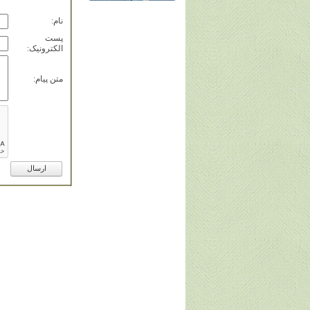
نام:
پست
الکترونيک:
متن پيام: