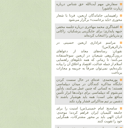
سفارش مهم آیت‌الله حق شناس درباره
زیارت عاشورا
راهپیمایی جاماندگان اربعین، فردا با شعار
محوری «باید برخاست» برگزار می‌شود
افشاگری محمد مهاجری درباره جلسه مخفی
جبهه پایداری/ برای جایگزینی پزشکیان، زاکانی
و بذرپاش را انتخاب کرده‌اند
مراسم عزاداری اربعین حسینی در
دارالزهرا(س)؛
نقویان: رسانه‌های معاند از دعواهای
درون‌گروهی شیعیان در اربعین سوءاستفاده
می‌کنند/ تا زمانی که همه تابلوهای راهنمایی
اسلام از جمله عدالت، اقتصاد و اخلاق آن را پیاده
نکرده‌ایم، نمی‌توان صرفاً به جریمه و مجازات
پرداخت
پورمحمدی: عده‌ای در حال سست کردن
جایگاه مذاکره کنندگان در میدان دیپلماسی
هستند؛ به کسانی که چنین عمل می‌کنند، یادآور
می‌شوم که دیپلماسی برای دولت‌ها ابزار تأمین
منافع ملی است/ همه باید هوشیار باشند تا
دشمن بر تیم مذاکراتی فشار وارد نکند
سامه‌یح: امام خمینی(س) امنیت را برای
جامعه کلیمیان ایران فراهم کردند/ موحدی:
ادیان الهی باید بر محور مشترکات، همگرایی
خود را تقویت کنند