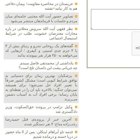
عربستان در محاصره مقاومت؛ پیمان دفاعی
هم به کار نیامد+نقشه
تصاویر حضور آیت الله مجتبی خامنه‌ای میان
مردم و جلسات با فرماندهان منتشر می‌شود
نظر فقهی آیت الله سروش محلاتی در باره
مجازات معترضان خشونت طلب در شرایط
استیصال اجتماعی
گفته‌های یک روحانی تندرو و ردپای بیش از ۳
یا ۴ جرم جدی امنیتی و کیفری / آن‌هایی که
می‌خواهند به ۲۵۰ هزار نفر بپیوندند بدانند
یادداشتی از: محمدتقی فاضل میبدی
چه جریانی پشت این داستان تلخ است؟
پزشکیان‌: بهترین زمان برای دستیابی به
توافق شرایط کنونی است/ مشکل کشور صرفاً
با تغییر افراد حل نمی‌شود/ برای همیشه
نمی‌توان جنگید؛ بالاخره باید آن را در نقطه‌ای به
پایان رساند/ برخی افراد آب به آسیاب دشمن
می‌ریزند
وکیل ترامپ در پرونده حق‌السکوت، وزیر
دادگستری شد
آخرین خبر از پرونده‌ی قتل حمیدرضا
رجب‌زاده مداح: ۴ نفر دستگیر شدند
خدمه ناو آبراهام لینکلن: پس از 8 ماه حضور
در دریا خسته و درمانده‌ شدیم