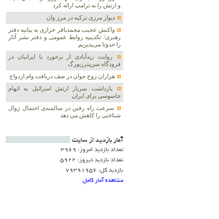
و ارتش را به ترامپ ارائه کرد
دیوار مرزی ترکیه در مرز وان
واکنش عجیب محمدباقر خرازی به بیانیه دفتر
رهبری/ تکذیبیه روابط عمومی و دفتر نشر آثار
را حدوثا می‌پذیریم
روایت زیدآبادی از برخورد با ایرانیان در
فرودگاه سن‌پترزبورگ
هزاران زوج‌ جوان در صف دریافت وام ازدواج
بازداشت سرباز ارتش اسرائیل به اتهام
جاسوسی برای ایران
سرعت راه رفتن در سالمندی احتمال زوال
شناختی را کاهش می دهد
آمار بازديد از سايت
تعداد بازدید امروز: 3969
تعداد بازدید دیروز: 5922
بازدید کل: 79391956
مشاهده آمار کامل