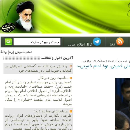
کانال اطلاع رسانی
RSS
امام خمینی (ره) والله اسلام تمامش سیاست است؛ ***** امام شهید: به گفتار امام و کردار امام اهتمام بورزید ***** امام خمینی(ره): ان شاء الله ما اندوه دلمان را در وقت مناسب با انتقام از امریکا و آل سعود برطرف خواهیم س
آخرين اخبار و مطالب
18:48:1
لی خمینی، نوۀ امام خمینی»؛
واکنش حزب‌الله به گستاخی اسرائیل در
گنجاندن جنوب لبنان در نقشه‌های خود
مناسبت روز خبرنگار؛
کمساری، رئیس موسسه تنظیم و نشر آثار امام
خمینی(س): «حفظ صداقت»، «امانت‌داری» و
«اخلاق‌مداری» از اصول اخلاقی امام بود/ مردم
در اندیشه امام تشریفاتی نیستند/ حرکت بر مدار
اصول اندیشه امام، ماهیت «جماران» را شکل
می‌دهد
در یادداشتی مطرح کرد؛
ظریف؛ نگذاریم از دستاوردهای ایران روایت
«ذلت» ساخته شود/ باور به دیپلماسی از
پیش‌نیازهای جهش به سوی آینده است/ مردم
بزرگ‌ترین ستون بازدارندگی کشور هستند