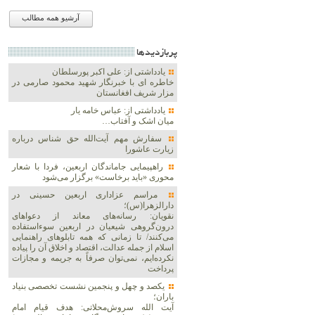
آرشیو همه مطالب
پربازديدها
یادداشتی از: علی اکبر پورسلطان
خاطره ای با خبرنگار شهید محمود صارمی در
مزار شریف افغانستان
یادداشتی از: عباس خامه یار
میان اشک و آفتاب…
سفارش مهم آیت‌الله حق شناس درباره
زیارت عاشورا
راهپیمایی جاماندگان اربعین، فردا با شعار
محوری «باید برخاست» برگزار می‌شود
مراسم عزاداری اربعین حسینی در
دارالزهرا(س)؛
نقویان: رسانه‌های معاند از دعواهای
درون‌گروهی شیعیان در اربعین سوءاستفاده
می‌کنند/ تا زمانی که همه تابلوهای راهنمایی
اسلام از جمله عدالت، اقتصاد و اخلاق آن را پیاده
نکرده‌ایم، نمی‌توان صرفاً به جریمه و مجازات
پرداخت
یکصد و چهل و پنجمین نشست تخصصی بنیاد
باران؛
آیت الله سروش‌محلاتی: هدف قیام امام