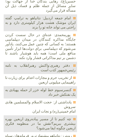
حسین(ع)، رهایی بندگان خدا از جهالت بود/
سایر مسائل از جمله ظلم و فساد، ذیل آن
مسأله قرار می‌گیرد
امام جمعه اردبیل: نتانیاهو به ترامپ گفته
ایران موشک هشت هزار کیلومتری دارد و به
راحتی می تواند خانه تو را بزند
پورمحمدی: عده‌ای در حال سست کردن
جایگاه مذاکره کنندگان در میدان دیپلماسی
هستند؛ به کسانی که چنین عمل می‌کنند، یادآور
می‌شوم که دیپلماسی برای دولت‌ها ابزار تأمین
منافع ملی است/ همه باید هوشیار باشند تا
دشمن بر تیم مذاکراتی فشار وارد نکند
دفتر رهبری:واکنش رهبرانقلاب به نامه
رئیس‌جمهور کذب است
از تخریب حرم و مجازات اعدام برای زیارت تا
راهپیمایی میلیونی اربعین
کنسرسیوم خط لوله خزر از حمله پهپادی به
یک نفتکش خبر داد
یادداشتی از: حجت الاسلام والمسلمین هادی
سروش
امام خمینی(ره) و نجات ایران
چه کنیم تا از مسیر پیاده‌روی اربعین بهره
بیشتری ببریم؟/نقش ما در منظومه فکری
اربعین چگونه ایفا می‌شود؟
رویترز: نتانیاهو پیشنهاد ترور فرماندهان سپاه