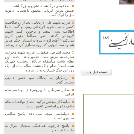
اطلاعیه ی درگذشت، تشییع و بزرگداشت
صدیق دیرین کربلایی محمود باغستانی دعوت
حق را لبیک گفت
فرزند شهید علی لاریجانی: بعد از رد صلاحیت
کسی خدمت شهید لاریجانی رسید و گفت شما
اطلاعیه‌ تندی بدهید و برخورد کنید، شهید
لاریجانی گفتند: «من مطلقاً چنین کاری
نمی‌کنم»/ آقای اژه‌ای مردانه ایستاد، حکم صادر
شد و دست آنهایی که پرونده‌سازی کردند رو شد
محمد اشرفی اصفهانی، فرزند شهید محراب:
نمازجمعه می‌توانست تضمین‌کننده حفظ این
نظام باشد/ متأسفانه جایگاه روحانیت کم‌رنگ
شده است/ تمام جنگ هشت ساله به اندازه یک
روز این جنگ خسارت به بار نیاورد
نسخه قابل چاپ
پزشکیان به آیت‌الله سید حسن خمینی
تسلیت گفت
شکار سرطان با ویروس‌های مهندسی‌شده
ایرانی
نمایندگان مجلس ترکیه: امضای توافقنامه مکه
خلاف قانون اساسی کشور است
دیپلماسی نتیجه‌ نمی دهد؛ پاسخ نظامی
ضروری است
پاسخ چارچوب هماهنگی شیعیان عراق به
طرح خلع سلاح