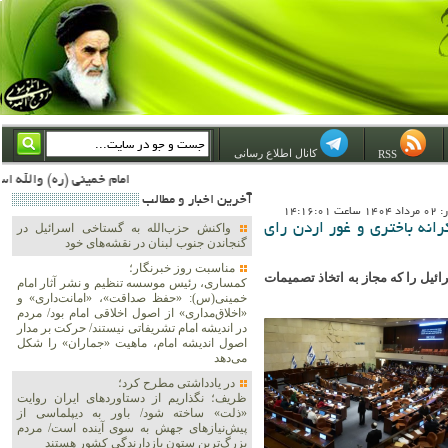
کانال اطلاع رسانی
RSS
امام خمینی (ره) والله اسلام تمامش سیاست است؛ ***** امام شهید: به گفتار امام و کردار امام اهتمام بورزید ***** امام خمینی(ره): ان شاء الله ما اندوه دلمان را در وقت مناسب با انتقام از امریکا و آل سعود برطرف خواهیم ساخت و داغ و حسرت حلاوت ای
آخرين اخبار و مطالب
14:16:0
رانه باختری و غور اردن رای
واکنش حزب‌الله به گستاخی اسرائیل در
گنجاندن جنوب لبنان در نقشه‌های خود
مناسبت روز خبرنگار؛
ائیل را که مجاز به اتخاذ تصمیمات
کمساری، رئیس موسسه تنظیم و نشر آثار امام
خمینی(س): «حفظ صداقت»، «امانت‌داری» و
«اخلاق‌مداری» از اصول اخلاقی امام بود/ مردم
در اندیشه امام تشریفاتی نیستند/ حرکت بر مدار
اصول اندیشه امام، ماهیت «جماران» را شکل
می‌دهد
در یادداشتی مطرح کرد؛
ظریف؛ نگذاریم از دستاوردهای ایران روایت
«ذلت» ساخته شود/ باور به دیپلماسی از
پیش‌نیازهای جهش به سوی آینده است/ مردم
بزرگ‌ترین ستون بازدارندگی کشور هستند