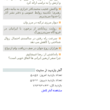
و ارتش را به ترامپ ارائه کرد
واکنش عجیب محمدباقر خرازی به بیانیه دفتر
رهبری/ تکذیبیه روابط عمومی و دفتر نشر آثار
را حدوثا می‌پذیریم
دیوار مرزی ترکیه در مرز وان
روایت زیدآبادی از برخورد با ایرانیان در
فرودگاه سن‌پترزبورگ
سرعت راه رفتن در سالمندی احتمال زوال
شناختی را کاهش می دهد
هزاران زوج‌ جوان در صف دریافت وام ازدواج
یادداشتی از: رضا غبیشاوی
چرا سفر اربعین ایرانی ها اتفاق خوبی است؟
آمار بازديد از سايت
تعداد بازدید امروز: 5056
تعداد بازدید دیروز: 5922
بازدید کل: 79393043
مشاهده آمار کامل