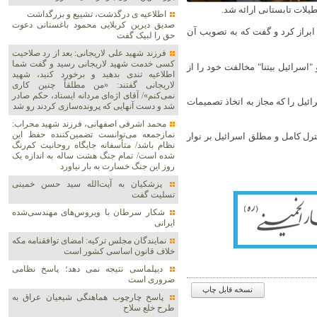
یلات تابستانی ارائه شد.
اطلاعیه ی درگذشت، تشییع و بزرگداشت
صدیق دیرین کربلایی محمود باغستانی دعوت
 ابراز کرد و گفت که به تصویب آن
حق را لبیک گفت
فرزند شهید علی لاریجانی: بعد از رد صلاحیت
کسی خدمت شهید لاریجانی رسید و گفت شما
سرائیل بیتنا" مخالفت خود را از
اطلاعیه‌ تندی بدهید و برخورد کنید، شهید
لاریجانی گفتند: «من مطلقاً چنین کاری
نمی‌کنم»/ آقای اژه‌ای مردانه ایستاد، حکم صادر
ائیل را که مجاز به اتخاذ تصمیمات
شد و دست آنهایی که پرونده‌سازی کردند رو شد
محمد اشرفی اصفهانی، فرزند شهید محراب:
نمازجمعه می‌توانست تضمین‌کننده حفظ این
ترل کامل و مطلق اسرائیل بر نوار
نظام باشد/ متأسفانه جایگاه روحانیت کم‌رنگ
شده است/ تمام جنگ هشت ساله به اندازه یک
روز این جنگ خسارت به بار نیاورد
پزشکیان به آیت‌الله سید حسن خمینی
تسلیت گفت
شکار سرطان با ویروس‌های مهندسی‌شده
ایرانی
نمایندگان مجلس ترکیه: امضای توافقنامه مکه
خلاف قانون اساسی کشور است
دیپلماسی نتیجه‌ نمی دهد؛ پاسخ نظامی
ضروری است
نسخه قابل چاپ
پاسخ چارچوب هماهنگی شیعیان عراق به
طرح خلع سلاح