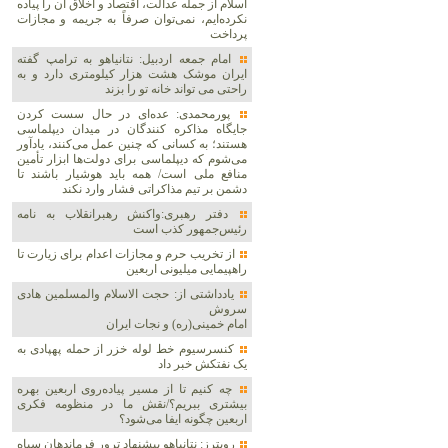
اسلام از جمله عدالت، اقتصاد و اخلاق آن را پیاده
نکرده‌ایم، نمی‌توان صرفاً به جریمه و مجازات
پرداخت
امام جمعه اردبیل: نتانیاهو به ترامپ گفته
ایران موشک هشت هزار کیلومتری دارد و به
راحتی می تواند خانه تو را بزند
پورمحمدی: عده‌ای در حال سست کردن
جایگاه مذاکره کنندگان در میدان دیپلماسی
هستند؛ به کسانی که چنین عمل می‌کنند، یادآور
می‌شوم که دیپلماسی برای دولت‌ها ابزار تأمین
منافع ملی است/ همه باید هوشیار باشند تا
دشمن بر تیم مذاکراتی فشار وارد نکند
دفتر رهبری:واکنش رهبرانقلاب به نامه
رئیس‌جمهور کذب است
از تخریب حرم و مجازات اعدام برای زیارت تا
راهپیمایی میلیونی اربعین
یادداشتی از: حجت الاسلام والمسلمین هادی
سروش
امام خمینی(ره) و نجات ایران
کنسرسیوم خط لوله خزر از حمله پهپادی به
یک نفتکش خبر داد
چه کنیم تا از مسیر پیاده‌روی اربعین بهره
بیشتری ببریم؟/نقش ما در منظومه فکری
اربعین چگونه ایفا می‌شود؟
رویترز: نتانیاهو پیشنهاد ترور فرماندهان سپاه