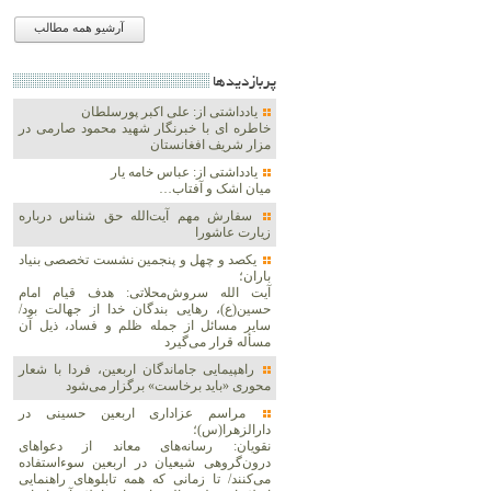
آرشیو همه مطالب
پربازديدها
یادداشتی از: علی اکبر پورسلطان
خاطره ای با خبرنگار شهید محمود صارمی در
مزار شریف افغانستان
یادداشتی از: عباس خامه یار
میان اشک و آفتاب…
سفارش مهم آیت‌الله حق شناس درباره
زیارت عاشورا
یکصد و چهل و پنجمین نشست تخصصی بنیاد
باران؛
آیت الله سروش‌محلاتی: هدف قیام امام
حسین(ع)، رهایی بندگان خدا از جهالت بود/
سایر مسائل از جمله ظلم و فساد، ذیل آن
مسأله قرار می‌گیرد
راهپیمایی جاماندگان اربعین، فردا با شعار
محوری «باید برخاست» برگزار می‌شود
مراسم عزاداری اربعین حسینی در
دارالزهرا(س)؛
نقویان: رسانه‌های معاند از دعواهای
درون‌گروهی شیعیان در اربعین سوءاستفاده
می‌کنند/ تا زمانی که همه تابلوهای راهنمایی