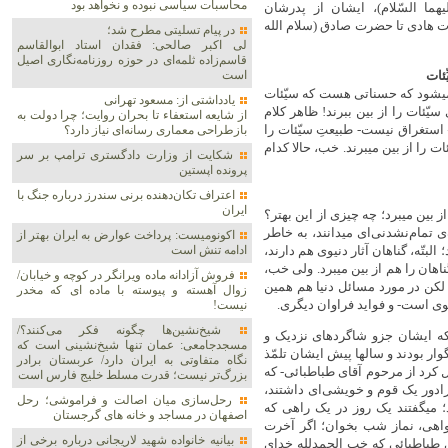
محاسبات سیاسی نبوده و نخواهد بود
هما السّلام)، ایشان از پدرشان
رت هادی تا حضرت صادق (سلام ‌الله
در پیام تسلیتی مطرح شد؛
لی اکبر صالحی: فقدان استاد ابوالقاسم
قاسم‌زاده ثلمه‌ای در حوزه روزنامه‌نگاری اصیل
ِّئات
است
 میشود که حسناتی هست که سیّئات
یادداشتی از: مسعود تهرانی
یّئات را از بین ببرند! ظاهر کلام
از شایعه استعفاء تا بحران روایت؛ چرا دولت به
استغراق نیست- طبیعتِ سیّئات را
بازطراحی معماری رسانه‌ای نیاز دارد؟
ت را از بین میبرند. خب، حالا کدام
شکایت از وزارت دادگستری ترامپ بر سر
پرونده اپستین
اعتراف تکان‌دهنده برنی سندرز درباره جنگ با
ایران
از بین میبرد؛ چه چیزی از این بهتر؟
 تمام‌نشدنی‌ای میدانند، به خاطر
اکونومیست: پرداخت عوارض به ایران بهتر از
لبتّه، گناهان آثار دنیوی هم دارند،
ادامه تنش است
گناهان را هم از بین میبرد. ولی خب،
فروش آزادانه ماده ویرانگر در کوچه و خیابان/
 لکن در مورد مسائل دنیا هم همین
زوال آهسته و پیوسته با ماده ای که مخدر
وی است- و فواید فراوان دیگری.
نیست!
شیخ‌نشین‌ها چگونه فکر می‌کنند؟/
 که ایشان جزو شاگردهای نزدیک و
مسجدجامعی: عمان تنها شیخ‌نشینی است که
ر بودند و سالها پیش ایشان تلمّذ
نگاه متفاوتی به ایران دارد/ عربستان برادر
ل کرد از مرحوم آقای طباطبائی- که
بزرگ‌تر نیست؛ قدرت مسلط خلیج فارس است
رادور یک قوم و خویشی‌ای داشتند،
رحل‌سازی میان اصالت و فراموشی؛ رحل
؛ میگفتند یک روز در یک راهی که
اصفهان در مساجد و خانه های گرجستان
واهی،‌ نماز شب بخوان؛ اگر آخرت
بیانیه خانواده شهید لاریجانی درباره برخی از
طباطبائی که خب‌ الحمدلله خدای