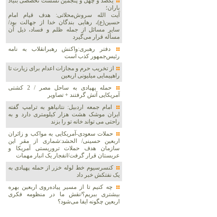
یکصد و چهل و پنجمین نشست تخصصی بنیاد
باران؛
آیت الله سروش‌محلاتی: هدف قیام امام
حسین(ع)، رهایی بندگان خدا از جهالت بود/
سایر مسائل از جمله ظلم و فساد، ذیل آن
مسأله قرار می‌گیرد
دفتر رهبری:واکنش رهبرانقلاب به نامه
رئیس‌جمهور کذب است
از تخریب حرم و مجازات اعدام برای زیارت تا
راهپیمایی میلیونی اربعین
حمله پهپادی به ساحل مصر / 2 کشتی
آمریکایی آتش گرفتند + تصاویر
امام جمعه اردبیل: نتانیاهو به ترامپ گفته
ایران موشک هشت هزار کیلومتری دارد و به
راحتی می تواند خانه تو را بزند
حملات سعودی-آمریکایی به مواکب و زائران
اربعین حسینی/ الحشد:شماری از مقر این
سازمان هدف حملات تروریستی آمریکا و
عربستان قرار گرفت/انفجار یک انبار مهمات
کنسرسیوم خط لوله خزر از حمله پهپادی به
یک نفتکش خبر داد
چه کنیم تا از مسیر پیاده‌روی اربعین بهره
بیشتری ببریم؟/نقش ما در منظومه فکری
اربعین چگونه ایفا می‌شود؟