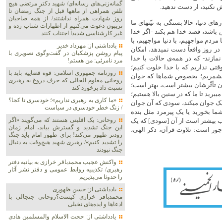
گمانه‌زنی‌های رسانه‌ای/ شهید دکتر مرتضی هیچ
ش نکنید، از دست ندهید.
تلفن همراهی از ماهها قبل از جنگ رمضان تا
روز شهادت همراه نداشتند/ از همه صاحبان
ای دنیا، حالا بستگی به نیّتهای ما
تریبون دعوت می‌کنیم از اظهارات شتاب زده و
 باشد، قصد خدا هم بکند -اگر خدا
غیر کارشناسی شدیداً اجتناب کنند
ردم مواجهیم،‌ با دنیا مواجهیم، با
یادداشتی از: مهرداد خدیر
 روز واقعاً دست نمیدهد، امکان
پیام روشن پزشکیان در گفت‌و‌گوی تصویری با
مازند- که در همه‌ی حالات با خدا
مرد نامرئی: من هستم!
قتی نداریم که با خدا خلوت کنیم؛
روزنامه جمهوری اسلامی: قوه قضاییه باید با
 بشمریم؛ بخصوص شماها که جوان
روحانی معلوم الحالی که حرف دروغ به رهبری
ن تأثّرشان بیشتر است، بهتر است؛
نسبت داد برخورد کند
ید تا ما که در سنین بالا هستیم؛
«ما کاری به رهبری نداریم»؛ خودسری تا کجا؟
 یک جوان میکند،‌ سودی که آن جوان
/ زنگ خطر خودسری در سیاست
ما بخورید یا یک پیرمرد مثل بنده
روحانی: یک اقلیتی هستند که می‌گویند «اگر
تب بیشتر است از آن [سودی] که یک
این جنگ تشدید و گسترش بیابد، امام زمان
جور است: تلاوت قرآن، ذکر الهی،
زودتر ظهور می‌کند! برای ظهور امام باید جنگ
را تشدید کنیم»/ رهبری شهید هیچ‌وقت به دنبال
جنگ نبودند
واکنش عجیب محمدباقر خرازی به بیانیه دفتر
رهبری/ تکذیبیه روابط عمومی و دفتر نشر آثار
را حدوثا می‌پذیریم
یادداشتی از: حسن ظهوری
محمدباقر خرازی کیست؟روحانی جنجالی با
ادعاها و ایده‌های تخیلی
یادداشتی از: حجت الاسلام والمسلمین هادی