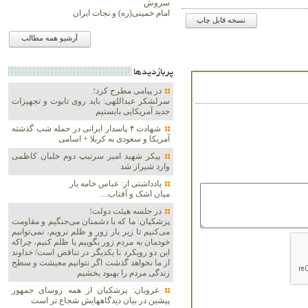
سروش
امام خمینی(ره) و نجات ایران
نسخه قابل چاپ
آرشیو همه مطالب
پربازديدها
در پیامی مطرح کرد؛
سرلشکر عبداللهی: باید روی تابوت و تجهیزات
جدید آمریکایی بایستیم
شهادت ۴ پاسدار ایرانی در حمله شب گذشته
آمریکا و سعودی به کربلا + اسامی
پیکر شهید امیر سرتیپ دوم خلبان کاظمی
وارد شیراز شد
یادداشتی از: عباس خامه یار
میان اشک و آفتاب…
در جلسه هیئت دولت؛
پزشکیان: ما که با دشمنان می‌جنگیم و مقاومت
می‌کنیم تا زیر بار زور و ظلم نرویم، نمی‌توانیم
خودمان به مردم زور بگوییم یا ظلم کنیم، چراکه
این دو رویکرد با یکدیگر در تناقض است/ خداوند
از ما نخواهد گذشت اگر نتوانیم معیشت و سطح
زندگی مردم را بهبود بخشیم
غرویان: پزشکیان از همه روسای جمهور
پیشین در بیان دیدگاههایش شجاع تر است