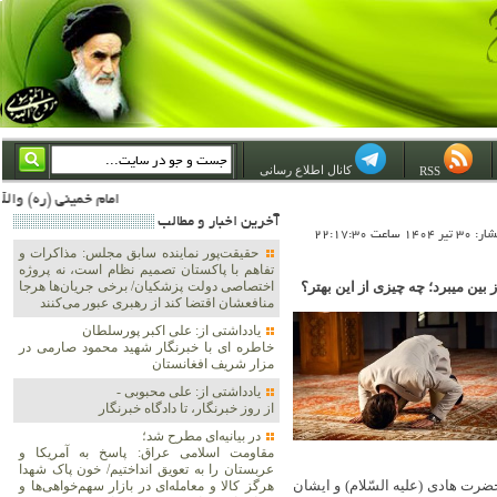
کانال اطلاع رسانی
RSS
امام خمینی (ره) والله اسلام تمامش سیاست است؛ ***** امام شهید: به گفتار امام و کردار امام اهتمام بورزید ***** امام خمینی(ره): ان شاء الله ما اندوه دلمان را در وقت مناسب با انتقام از امریکا و آل سعود برطرف خواهیم ساخ
آخرين اخبار و مطالب
1 ساعت 22:17:30
حقیقت‌پور نماینده سابق مجلس: مذاکرات و
تفاهم با پاکستان تصمیم نظام است، نه پروژه
ز بین میبرد؛ چه چیزی از این بهتر؟
اختصاصی دولت پزشکیان/ برخی جریان‌ها هرجا
منافعشان اقتضا کند از رهبری عبور می‌کنند
یادداشتی از: علی اکبر پورسلطان
خاطره ای با خبرنگار شهید محمود صارمی در
مزار شریف افغانستان
یادداشتی از: علی محبوبی -
از روز خبرنگار، تا دادگاه خبرنگار
در بیانیه‌ای مطرح شد؛
مقاومت اسلامی عراق: پاسخ به آمریکا و
عربستان را به تعویق انداختیم/ خون پاک شهدا
ضرت هادی (علیه‌ السّلام) و ایشان
هرگز کالا و معامله‌ای در بازار سهم‌خواهی‌ها و