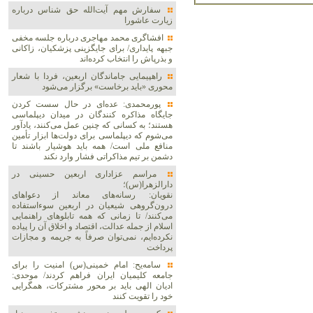
سفارش مهم آیت‌الله حق شناس درباره
زیارت عاشورا
افشاگری محمد مهاجری درباره جلسه مخفی
جبهه پایداری/ برای جایگزینی پزشکیان، زاکانی
و بذرپاش را انتخاب کرده‌اند
راهپیمایی جاماندگان اربعین، فردا با شعار
محوری «باید برخاست» برگزار می‌شود
پورمحمدی: عده‌ای در حال سست کردن
جایگاه مذاکره کنندگان در میدان دیپلماسی
هستند؛ به کسانی که چنین عمل می‌کنند، یادآور
می‌شوم که دیپلماسی برای دولت‌ها ابزار تأمین
منافع ملی است/ همه باید هوشیار باشند تا
دشمن بر تیم مذاکراتی فشار وارد نکند
مراسم عزاداری اربعین حسینی در
دارالزهرا(س)؛
نقویان: رسانه‌های معاند از دعواهای
درون‌گروهی شیعیان در اربعین سوءاستفاده
می‌کنند/ تا زمانی که همه تابلوهای راهنمایی
اسلام از جمله عدالت، اقتصاد و اخلاق آن را پیاده
نکرده‌ایم، نمی‌توان صرفاً به جریمه و مجازات
پرداخت
سامه‌یح: امام خمینی(س) امنیت را برای
جامعه کلیمیان ایران فراهم کردند/ موحدی:
ادیان الهی باید بر محور مشترکات، همگرایی
خود را تقویت کنند