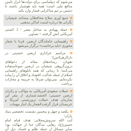
می‌شوم که دیپلماسی برای دولت‌ها ابزار تأمین
منافع ملی است/ همه باید هوشیار باشند تا
دشمن بر تیم مذاکراتی فشار وارد نکند
جمع آوری سلاح محافظان مساجد شیعیان؛
نگرانی ها درباره امنیت اماکن مذهبی
حمله پهپادی به ساحل مصر / 2 کشتی
آمریکایی آتش گرفتند + تصاویر
راهپیمایی جاماندگان اربعین، فردا با شعار
محوری «باید برخاست» برگزار می‌شود
مراسم عزاداری اربعین حسینی در
دارالزهرا(س)؛
نقویان: رسانه‌های معاند از دعواهای
درون‌گروهی شیعیان در اربعین سوءاستفاده
می‌کنند/ تا زمانی که همه تابلوهای راهنمایی
اسلام از جمله عدالت، اقتصاد و اخلاق آن را پیاده
نکرده‌ایم، نمی‌توان صرفاً به جریمه و مجازات
پرداخت
حملات سعودی-آمریکایی به مواکب و زائران
اربعین حسینی/ الحشد:شماری از مقر این
سازمان هدف حملات تروریستی آمریکا و
عربستان قرار گرفت/انفجار یک انبار مهمات
یکصد و چهل و پنجمین نشست تخصصی بنیاد
باران؛
آیت الله سروش‌محلاتی: هدف قیام امام
حسین(ع)، رهایی بندگان خدا از جهالت بود/
سایر مسائل از جمله ظلم و فساد، ذیل آن