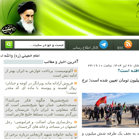
کانال اطلاع رسانی
RSS
امام خمینی (ره) والله اسلام تمامش سیاست است؛ ***** امام شهید: به گفتار امام و کردار امام اهتمام بورزید ***** امام خمینی(ره): ان شاء الله ما اندوه دلمان را در وقت مناسب با انتقام از امریکا و آل سعود برطرف خواهیم ساخت و داغ و حسرت حلاوت این 
آخرين اخبار و مطالب
1 ساعت 23:19:10
افته است؟
اکونومیست: پرداخت عوارض به ایران بهتر از
ادامه تنش است
پروازهای اربعینی (تهران - نجف و مشهد - نجف) امسال ۱۳ تا ۱۵ میلیون تومان تعیین شده است؛ نرخ
فروش آزادانه ماده ویرانگر در کوچه و خیابان/
زوال آهسته و پیوسته با ماده ای که مخدر
نیست!
شیخ‌نشین‌ها چگونه فکر می‌کنند؟/
مسجدجامعی: عمان تنها شیخ‌نشینی است که
نگاه متفاوتی به ایران دارد/ عربستان برادر
بزرگ‌تر نیست؛ قدرت مسلط خلیج فارس است
رحل‌سازی میان اصالت و فراموشی؛ رحل
اصفهان در مساجد و خانه های گرجستان
برگشت ۱۰ میلیون تومان و مشهد به نجف یک طرفه شش میلیون و
بیانیه خانواده شهید لاریجانی درباره برخی از