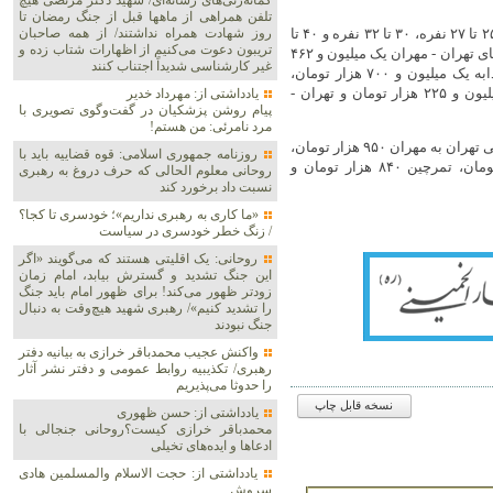
گمانه‌زنی‌های رسانه‌ای/ شهید دکتر مرتضی هیچ
تلفن همراهی از ماهها قبل از جنگ رمضان تا
بلیت اتوبوس ویژه مسیرهای اربعینی امسال بسته به نوع اتوبوس یعنی ۲۵ تا ۲۷ نفره، ۳۰ تا ۳۲ نفره و ۴۰ تا
روز شهادت همراه نداشتند/ از همه صاحبان
تریبون دعوت می‌کنیم از اظهارات شتاب زده و
۴۴ نفره متفاوت است. برای مثال قیمت اتوبوس ۲۵ تا ۲۷ نفره در مسیرهای تهران - مهران یک میلیون و ۴۶۲
غیر کارشناسی شدیداً اجتناب کنند
هزار تومان، تهران - شلمچه یک میلیون و ۷۳۷ هزار تومان، تهران - چذابه یک میلیون و ۷۰۰ هزار تومان،
تهران - خسروی یک میلیون و ۳۱۶ هزار تومان، تهران - باشماق یک میلیون و ۲۲۵ هزار تومان و تهران -
یادداشتی از: مهرداد خدیر
پیام روشن پزشکیان در گفت‌و‌گوی تصویری با
مرد نامرئی: من هستم!
این قیمت‌ها سال گذشته برای اتوبوس‌های ۲۵ نفره ویژه مسیرهای اربعینی تهران به مهران ۹۵۰ هزار تومان،
روزنامه جمهوری اسلامی: قوه قضاییه باید با
خسروی ۸۷۵هزار تومان، چذابه ۹۹۰ هزار تومان، شلمچه ۹۹۵ هزار تومان، تمرچین ۸۴۰ هزار تومان و
روحانی معلوم الحالی که حرف دروغ به رهبری
نسبت داد برخورد کند
«ما کاری به رهبری نداریم»؛ خودسری تا کجا؟
/ زنگ خطر خودسری در سیاست
روحانی: یک اقلیتی هستند که می‌گویند «اگر
این جنگ تشدید و گسترش بیابد، امام زمان
زودتر ظهور می‌کند! برای ظهور امام باید جنگ
را تشدید کنیم»/ رهبری شهید هیچ‌وقت به دنبال
جنگ نبودند
واکنش عجیب محمدباقر خرازی به بیانیه دفتر
رهبری/ تکذیبیه روابط عمومی و دفتر نشر آثار
را حدوثا می‌پذیریم
نسخه قابل چاپ
یادداشتی از: حسن ظهوری
محمدباقر خرازی کیست؟روحانی جنجالی با
ادعاها و ایده‌های تخیلی
یادداشتی از: حجت الاسلام والمسلمین هادی
سروش