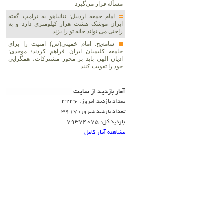
مسأله قرار می‌گیرد
امام جمعه اردبیل: نتانیاهو به ترامپ گفته
ایران موشک هشت هزار کیلومتری دارد و به
راحتی می تواند خانه تو را بزند
سامه‌یح: امام خمینی(س) امنیت را برای
جامعه کلیمیان ایران فراهم کردند/ موحدی:
ادیان الهی باید بر محور مشترکات، همگرایی
خود را تقویت کنند
آمار بازديد از سايت
تعداد بازدید امروز: 3236
تعداد بازدید دیروز: 3917
بازدید کل: 79374075
مشاهده آمار کامل