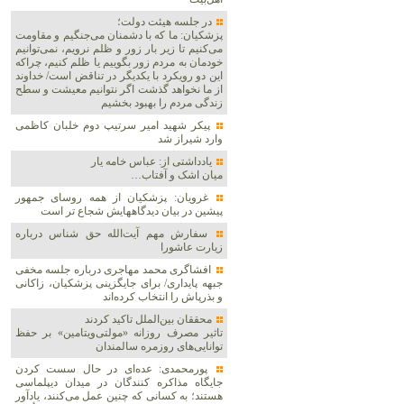
در جلسه هیئت دولت؛
پزشکیان: ما که با دشمنان می‌جنگیم و مقاومت
می‌کنیم تا زیر بار زور و ظلم نرویم، نمی‌توانیم
خودمان به مردم زور بگوییم یا ظلم کنیم، چراکه
این دو رویکرد با یکدیگر در تناقض است/ خداوند
از ما نخواهد گذشت اگر نتوانیم معیشت و سطح
زندگی مردم را بهبود بخشیم
پیکر شهید امیر سرتیپ دوم خلبان کاظمی
وارد شیراز شد
یادداشتی از: عباس خامه یار
میان اشک و آفتاب…
غرویان: پزشکیان از همه روسای جمهور
پیشین در بیان دیدگاههایش شجاع تر است
سفارش مهم آیت‌الله حق شناس درباره
زیارت عاشورا
افشاگری محمد مهاجری درباره جلسه مخفی
جبهه پایداری/ برای جایگزینی پزشکیان، زاکانی
و بذرپاش را انتخاب کرده‌اند
محققان بین‌الملل تاکید کردند
تاثیر مصرف روزانه «مولتی‌ویتامین» بر حفظ
توانایی‌های روزمره سالمندان
پورمحمدی: عده‌ای در حال سست کردن
جایگاه مذاکره کنندگان در میدان دیپلماسی
هستند؛ به کسانی که چنین عمل می‌کنند، یادآور