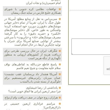
امام خمینی(ره) و نجات ایران
توافقات نظامی کره جنوبی با شورای
همکاری خلیج فارس در سایه جنگ رمضان
سی‌بی‌اس به نقل از منابع مطلع: آمریکا در
طول جنگ با ایران، تقریباً از تمام ذخایر جهانی
موشک‌های دقیق‌زن دوربرد خود استفاده کرده/
واشنگتن به طور خاص، کل ذخایر موشک‌های
«اتکمز» و «ضربه دقیق» را به کار گرفته/
مصرف موشک‌های «تاد» و «پاتریوت» با سرعتی
بیشتر از توانایی صنایع آمریکا برای جبران یا
تولید جایگزین آن‌ها، در حال انجام است
تلگراف: ایران در حال بررسی طرحی برای
دریافت هزینه از کشورهای اروپایی به منظور
نگهداری از تنگه هرمز است
پاسخ قاطع حزب‌الله به لفاظی‌های نواف
سلام علیه مقاومت و شیخ نعیم قاسم
آمریکا هشدار داد بن‌سلمان عقب نشست/
عمان میزبان رایزنی‌های غیرمستقیم برای
جلوگیری از بسته شدن باب‌المندب
یادداشتی از: رضا غبیشاوی
چرا سفر اربعین ایرانی ها اتفاق خوبی است؟
هزاران زوج‌ جوان در صف دریافت وام ازدواج
مراسم عزاداری اربعین حسینی در
دارالزهرا(س)؛