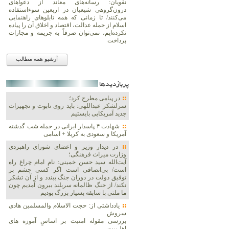
نقویان: رسانه‌های معاند از دعواهای
درون‌گروهی شیعیان در اربعین سوءاستفاده
می‌کنند/ تا زمانی که همه تابلوهای راهنمایی
اسلام از جمله عدالت، اقتصاد و اخلاق آن را پیاده
نکرده‌ایم، نمی‌توان صرفاً به جریمه و مجازات
پرداخت
آرشیو همه مطالب
پربازديدها
در پیامی مطرح کرد؛
سرلشکر عبداللهی: باید روی تابوت و تجهیزات
جدید آمریکایی بایستیم
شهادت ۴ پاسدار ایرانی در حمله شب گذشته
آمریکا و سعودی به کربلا + اسامی
در دیدار وزیر و اعضای شورای راهبردی
وزارت‌ میراث فرهنگی؛
آیت‌الله سید حسن خمینی: نام امام چراغ راه
است/ بی‌انصافی است‌ اگر کسی چشم بر
توفیق دولت‌ در دوران جنگ ببندد و از آن تشکر
نکند/ از جنگ ظالمانه سربلند بیرون آمدیم چون
ما ملتی با سابقه بسیار بزرگ بودیم
یادداشتی از: حجت الاسلام والمسلمین هادی
سروش
بررسی مقوله امنیت بر اساسِ آموزه های
اهل‌بیت