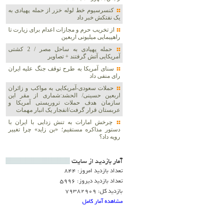
کنسرسیوم خط لوله خزر از حمله پهپادی به
یک نفتکش خبر داد
از تخریب حرم و مجازات اعدام برای زیارت تا
راهپیمایی میلیونی اربعین
حمله پهپادی به ساحل مصر / 2 کشتی
آمریکایی آتش گرفتند + تصاویر
سنای آمریکا به طرح توقف جنگ علیه ایران
رای منفی داد
حملات سعودی-آمریکایی به مواکب و زائران
اربعین حسینی/ الحشد:شماری از مقر این
سازمان هدف حملات تروریستی آمریکا و
عربستان قرار گرفت/انفجار یک انبار مهمات
چرخش امارات به تنش زدایی با ایران با
دستور مذاکره مستقیم؛ «بن زاید» چرا تغییر
رویه داد؟
آمار بازديد از سايت
تعداد بازدید امروز: 844
تعداد بازدید دیروز: 5996
بازدید کل: 79382909
مشاهده آمار کامل