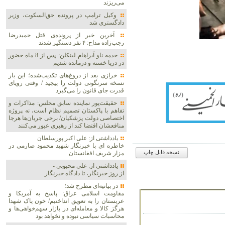
می‌ریزند
وکیل ترامپ در پرونده حق‌السکوت، وزیر
دادگستری شد
آخرین خبر از پرونده‌ی قتل حمیدرضا
رجب‌زاده مداح: ۴ نفر دستگیر شدند
خدمه ناو آبراهام لینکلن: پس از 8 ماه حضور
در دریا خسته و درمانده‌ شدیم
خرازی بعد از دروغ‌های تکذیب‌شده؛ این بار
نسخه سرنگونی دولت را پیچید / وقتی رویای
قدرت جای قانون را می‌گیرد
حقیقت‌پور نماینده سابق مجلس: مذاکرات و
تفاهم با پاکستان تصمیم نظام است، نه پروژه
اختصاصی دولت پزشکیان/ برخی جریان‌ها هرجا
منافعشان اقتضا کند از رهبری عبور می‌کنند
یادداشتی از: علی اکبر پورسلطان
خاطره ای با خبرنگار شهید محمود صارمی در
نسخه قابل چاپ
مزار شریف افغانستان
یادداشتی از: علی محبوبی -
از روز خبرنگار، تا دادگاه خبرنگار
در بیانیه‌ای مطرح شد؛
مقاومت اسلامی عراق: پاسخ به آمریکا و
عربستان را به تعویق انداختیم/ خون پاک شهدا
هرگز کالا و معامله‌ای در بازار سهم‌خواهی‌ها و
محاسبات سیاسی نبوده و نخواهد بود