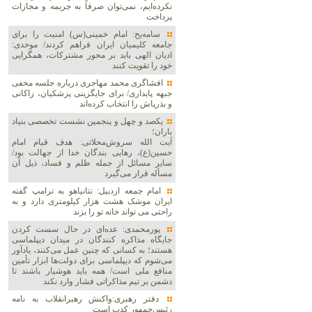
نکرده‌ایم، نمی‌توان صرفاً به جریمه و مجازات
پرداخت
سامه‌یح: امام خمینی(س) امنیت را برای
جامعه کلیمیان ایران فراهم کردند/ موحدی:
ادیان الهی باید بر محور مشترکات، همگرایی
خود را تقویت کنند
افشاگری محمد مهاجری درباره جلسه مخفی
جبهه پایداری/ برای جایگزینی پزشکیان، زاکانی
و بذرپاش را انتخاب کرده‌اند
یکصد و چهل و پنجمین نشست تخصصی بنیاد
باران؛
آیت الله سروش‌محلاتی: هدف قیام امام
حسین(ع)، رهایی بندگان خدا از جهالت بود/
سایر مسائل از جمله ظلم و فساد، ذیل آن
مسأله قرار می‌گیرد
امام جمعه اردبیل: نتانیاهو به ترامپ گفته
ایران موشک هشت هزار کیلومتری دارد و به
راحتی می تواند خانه تو را بزند
پورمحمدی: عده‌ای در حال سست کردن
جایگاه مذاکره کنندگان در میدان دیپلماسی
هستند؛ به کسانی که چنین عمل می‌کنند، یادآور
می‌شوم که دیپلماسی برای دولت‌ها ابزار تأمین
منافع ملی است/ همه باید هوشیار باشند تا
دشمن بر تیم مذاکراتی فشار وارد نکند
دفتر رهبری:واکنش رهبرانقلاب به نامه
رئیس‌جمهور کذب است