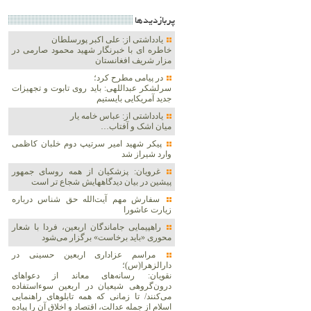
پربازديدها
یادداشتی از: علی اکبر پورسلطان
خاطره ای با خبرنگار شهید محمود صارمی در
مزار شریف افغانستان
در پیامی مطرح کرد؛
سرلشکر عبداللهی: باید روی تابوت و تجهیزات
جدید آمریکایی بایستیم
یادداشتی از: عباس خامه یار
میان اشک و آفتاب…
پیکر شهید امیر سرتیپ دوم خلبان کاظمی
وارد شیراز شد
غرویان: پزشکیان از همه روسای جمهور
پیشین در بیان دیدگاههایش شجاع تر است
سفارش مهم آیت‌الله حق شناس درباره
زیارت عاشورا
راهپیمایی جاماندگان اربعین، فردا با شعار
محوری «باید برخاست» برگزار می‌شود
مراسم عزاداری اربعین حسینی در
دارالزهرا(س)؛
نقویان: رسانه‌های معاند از دعواهای
درون‌گروهی شیعیان در اربعین سوءاستفاده
می‌کنند/ تا زمانی که همه تابلوهای راهنمایی
اسلام از جمله عدالت، اقتصاد و اخلاق آن را پیاده