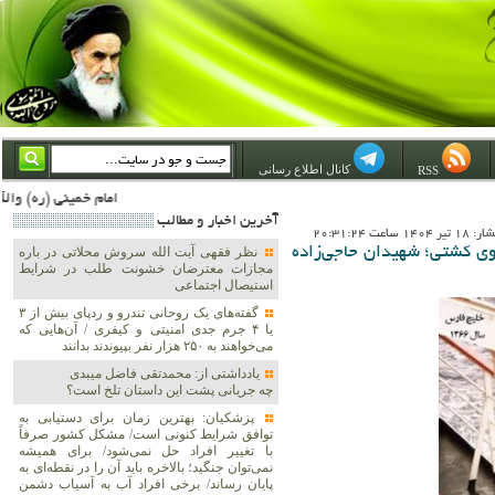
کانال اطلاع رسانی
RSS
امام خمینی (ره) والله اسلام تمامش سیاست است؛ ***** امام شهید: به گفتار امام و کردار امام اهتمام بورزید ***** امام خمینی(ره): ان شاء الله ما اندوه دلمان را در وقت مناسب با انتقام از امریکا و آل سعود برطرف خواهیم
آخرين اخبار و مطالب
1 ساعت 20:31:24
وی کشتی؛ شهیدان حاجی‌زاده
نظر فقهی آیت الله سروش محلاتی در باره
مجازات معترضان خشونت طلب در شرایط
استیصال اجتماعی
گفته‌های یک روحانی تندرو و ردپای بیش از ۳
یا ۴ جرم جدی امنیتی و کیفری / آن‌هایی که
می‌خواهند به ۲۵۰ هزار نفر بپیوندند بدانند
یادداشتی از: محمدتقی فاضل میبدی
چه جریانی پشت این داستان تلخ است؟
پزشکیان‌: بهترین زمان برای دستیابی به
توافق شرایط کنونی است/ مشکل کشور صرفاً
با تغییر افراد حل نمی‌شود/ برای همیشه
نمی‌توان جنگید؛ بالاخره باید آن را در نقطه‌ای به
پایان رساند/ برخی افراد آب به آسیاب دشمن