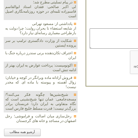
در پیام تسلیتی مطرح شد؛
لی اکبر صالحی: فقدان استاد ابوالقاسم
قاسم‌زاده ثلمه‌ای در حوزه روزنامه‌نگاری اصیل
است
یادداشتی از: مسعود تهرانی
از شایعه استعفاء تا بحران روایت؛ چرا دولت به
بازطراحی معماری رسانه‌ای نیاز دارد؟
شکایت از وزارت دادگستری ترامپ بر سر
پرونده اپستین
اعتراف تکان‌دهنده برنی سندرز درباره جنگ با
ایران
اکونومیست: پرداخت عوارض به ایران بهتر از
ادامه تنش است
فروش آزادانه ماده ویرانگر در کوچه و خیابان/
زوال آهسته و پیوسته با ماده ای که مخدر
نیست!
شیخ‌نشین‌ها چگونه فکر می‌کنند؟/
مسجدجامعی: عمان تنها شیخ‌نشینی است که
نگاه متفاوتی به ایران دارد/ عربستان برادر
بزرگ‌تر نیست؛ قدرت مسلط خلیج فارس است
رحل‌سازی میان اصالت و فراموشی؛ رحل
اصفهان در مساجد و خانه های گرجستان
آرشیو همه مطالب