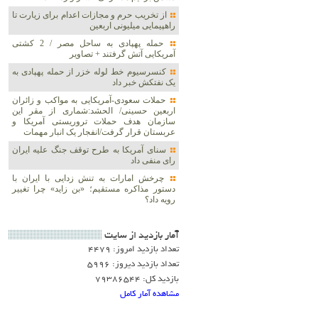
از تخریب حرم و مجازات اعدام برای زیارت تا
راهپیمایی میلیونی اربعین
حمله پهپادی به ساحل مصر / 2 کشتی
آمریکایی آتش گرفتند + تصاویر
کنسرسیوم خط لوله خزر از حمله پهپادی به
یک نفتکش خبر داد
حملات سعودی-آمریکایی به مواکب و زائران
اربعین حسینی/ الحشد:شماری از مقر این
سازمان هدف حملات تروریستی آمریکا و
عربستان قرار گرفت/انفجار یک انبار مهمات
سنای آمریکا به طرح توقف جنگ علیه ایران
رای منفی داد
چرخش امارات به تنش زدایی با ایران با
دستور مذاکره مستقیم؛ «بن زاید» چرا تغییر
رویه داد؟
آمار بازديد از سايت
تعداد بازدید امروز: 4479
تعداد بازدید دیروز: 5996
بازدید کل: 79386544
مشاهده آمار کامل