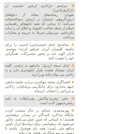
مراسم عزاداری اربعین حسینی در
دارالزهرا(س)؛
نقویان: رسانه‌های معاند از دعواهای
درون‌گروهی شیعیان در اربعین سوءاستفاده
می‌کنند/ تا زمانی که همه تابلوهای راهنمایی
اسلام از جمله عدالت، اقتصاد و اخلاق آن را پیاده
نکرده‌ایم، نمی‌توان صرفاً به جریمه و مجازات
پرداخت
سامه‌یح: امام خمینی(س) امنیت را برای
جامعه کلیمیان ایران فراهم کردند/ موحدی:
ادیان الهی باید بر محور مشترکات، همگرایی
خود را تقویت کنند
امام جمعه اردبیل: نتانیاهو به ترامپ گفته
ایران موشک هشت هزار کیلومتری دارد و به
راحتی می تواند خانه تو را بزند
افشاگری محمد مهاجری درباره جلسه مخفی
جبهه پایداری/ برای جایگزینی پزشکیان، زاکانی
و بذرپاش را انتخاب کرده‌اند
دفتر رهبری:واکنش رهبرانقلاب به نامه
رئیس‌جمهور کذب است
پورمحمدی: عده‌ای در حال سست کردن
جایگاه مذاکره کنندگان در میدان دیپلماسی
هستند؛ به کسانی که چنین عمل می‌کنند، یادآور
می‌شوم که دیپلماسی برای دولت‌ها ابزار تأمین
منافع ملی است/ همه باید هوشیار باشند تا
دشمن بر تیم مذاکراتی فشار وارد نکند