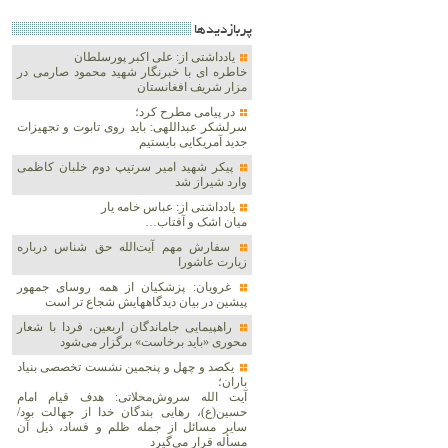
پربازديدها
یادداشتی از: علی اکبر پورسلطان
خاطره ای با خبرنگار شهید محمود صارمی در
مزار شریف افغانستان
در پیامی مطرح کرد؛
سرلشکر عبداللهی: باید روی تابوت و تجهیزات
جدید آمریکایی بایستیم
پیکر شهید امیر سرتیپ دوم خلبان کاظمی
وارد شیراز شد
یادداشتی از: عباس خامه یار
میان اشک و آفتاب…
سفارش مهم آیت‌الله حق شناس درباره
زیارت عاشورا
غرویان: پزشکیان از همه روسای جمهور
پیشین در بیان دیدگاههایش شجاع تر است
راهپیمایی جاماندگان اربعین، فردا با شعار
محوری «باید برخاست» برگزار می‌شود
یکصد و چهل و پنجمین نشست تخصصی بنیاد
باران؛
آیت الله سروش‌محلاتی: هدف قیام امام
حسین(ع)، رهایی بندگان خدا از جهالت بود/
سایر مسائل از جمله ظلم و فساد، ذیل آن
مسأله قرار می‌گیرد