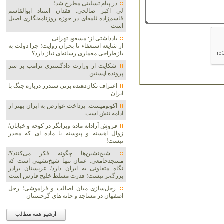
در پیام تسلیتی مطرح شد؛
لی اکبر صالحی: فقدان استاد ابوالقاسم
قاسم‌زاده ثلمه‌ای در حوزه روزنامه‌نگاری اصیل
است
یادداشتی از: مسعود تهرانی
از شایعه استعفاء تا بحران روایت؛ چرا دولت به
بازطراحی معماری رسانه‌ای نیاز دارد؟
شکایت از وزارت دادگستری ترامپ بر سر
پرونده اپستین
اعتراف تکان‌دهنده برنی سندرز درباره جنگ با
ایران
اکونومیست: پرداخت عوارض به ایران بهتر از
ادامه تنش است
فروش آزادانه ماده ویرانگر در کوچه و خیابان/
زوال آهسته و پیوسته با ماده ای که مخدر
نیست!
شیخ‌نشین‌ها چگونه فکر می‌کنند؟/
مسجدجامعی: عمان تنها شیخ‌نشینی است که
نگاه متفاوتی به ایران دارد/ عربستان برادر
بزرگ‌تر نیست؛ قدرت مسلط خلیج فارس است
رحل‌سازی میان اصالت و فراموشی؛ رحل
اصفهان در مساجد و خانه های گرجستان
آرشیو همه مطالب