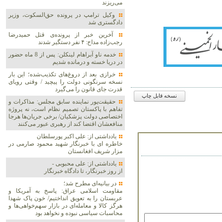
می‌ریزند
وکیل ترامپ در پرونده حق‌السکوت، وزیر
دادگستری شد
آخرین خبر از پرونده‌ی قتل حمیدرضا
رجب‌زاده مداح: ۴ نفر دستگیر شدند
خدمه ناو آبراهام لینکلن: پس از 8 ماه حضور
در دریا خسته و درمانده‌ شدیم
خرازی بعد از دروغ‌های تکذیب‌شده؛ این بار
نسخه سرنگونی دولت را پیچید / وقتی رویای
قدرت جای قانون را می‌گیرد
نسخه قابل چاپ
حقیقت‌پور نماینده سابق مجلس: مذاکرات و
تفاهم با پاکستان تصمیم نظام است، نه پروژه
اختصاصی دولت پزشکیان/ برخی جریان‌ها هرجا
منافعشان اقتضا کند از رهبری عبور می‌کنند
یادداشتی از: علی اکبر پورسلطان
خاطره ای با خبرنگار شهید محمود صارمی در
مزار شریف افغانستان
یادداشتی از: علی محبوبی -
از روز خبرنگار، تا دادگاه خبرنگار
در بیانیه‌ای مطرح شد؛
مقاومت اسلامی عراق: پاسخ به آمریکا و
عربستان را به تعویق انداختیم/ خون پاک شهدا
هرگز کالا و معامله‌ای در بازار سهم‌خواهی‌ها و
محاسبات سیاسی نبوده و نخواهد بود