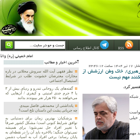
کانال اطلاع رسانی
RSS
امام خمینی (ره) والله اسلام تمامش سیاست است؛ ***** امام شهید: به گفتار امام و کردار امام اهتمام بورزید ***** امام خمینی(ره): ان شاء الله ما اندوه دلمان را در وقت مناسب با انتقام از امریکا و آل سعود برطرف خواهی
آخرين اخبار و مطالب
1 ساعت 23:46:12
 رهبری/ خاک وطن ارزشش از
نظر فقهی آیت الله سروش محلاتی در باره
مجازات معترضان خشونت طلب در شرایط
کنند مهم نیست
استیصال اجتماعی
فسیر کرد.
گفته‌های یک روحانی تندرو و ردپای بیش از ۳
یا ۴ جرم جدی امنیتی و کیفری / آن‌هایی که
 شبکه
می‌خواهند به ۲۵۰ هزار نفر بپیوندند بدانند
یادداشتی از: محمدتقی فاضل میبدی
چه جریانی پشت این داستان تلخ است؟
خواست
 خیلی
پزشکیان‌: بهترین زمان برای دستیابی به
توافق شرایط کنونی است/ مشکل کشور صرفاً
با تغییر افراد حل نمی‌شود/ برای همیشه
نمی‌توان جنگید؛ بالاخره باید آن را در نقطه‌ای به
د مهم
پایان رساند/ برخی افراد آب به آسیاب دشمن