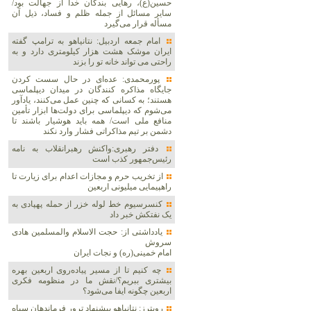
حسین(ع)، رهایی بندگان خدا از جهالت بود/
سایر مسائل از جمله ظلم و فساد، ذیل آن
مسأله قرار می‌گیرد
امام جمعه اردبیل: نتانیاهو به ترامپ گفته
ایران موشک هشت هزار کیلومتری دارد و به
راحتی می تواند خانه تو را بزند
پورمحمدی: عده‌ای در حال سست کردن
جایگاه مذاکره کنندگان در میدان دیپلماسی
هستند؛ به کسانی که چنین عمل می‌کنند، یادآور
می‌شوم که دیپلماسی برای دولت‌ها ابزار تأمین
منافع ملی است/ همه باید هوشیار باشند تا
دشمن بر تیم مذاکراتی فشار وارد نکند
دفتر رهبری:واکنش رهبرانقلاب به نامه
رئیس‌جمهور کذب است
از تخریب حرم و مجازات اعدام برای زیارت تا
راهپیمایی میلیونی اربعین
کنسرسیوم خط لوله خزر از حمله پهپادی به
یک نفتکش خبر داد
یادداشتی از: حجت الاسلام والمسلمین هادی
سروش
امام خمینی(ره) و نجات ایران
چه کنیم تا از مسیر پیاده‌روی اربعین بهره
بیشتری ببریم؟/نقش ما در منظومه فکری
اربعین چگونه ایفا می‌شود؟
رویترز: نتانیاهو پیشنهاد ترور فرماندهان سپاه