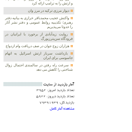
و ارتش را به ترامپ ارائه کرد
دیوار مرزی ترکیه در مرز وان
واکنش عجیب محمدباقر خرازی به بیانیه دفتر
رهبری/ تکذیبیه روابط عمومی و دفتر نشر آثار
را حدوثا می‌پذیریم
روایت زیدآبادی از برخورد با ایرانیان در
فرودگاه سن‌پترزبورگ
هزاران زوج‌ جوان در صف دریافت وام ازدواج
بازداشت سرباز ارتش اسرائیل به اتهام
جاسوسی برای ایران
سرعت راه رفتن در سالمندی احتمال زوال
شناختی را کاهش می دهد
آمار بازديد از سايت
تعداد بازدید امروز: 3952
تعداد بازدید دیروز: 5922
بازدید کل: 79391939
مشاهده آمار کامل