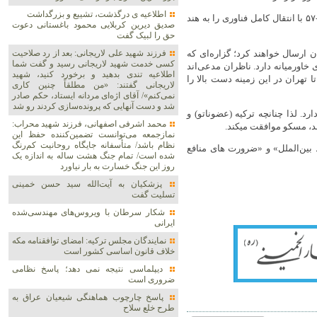
اطلاعیه ی درگذشت، تشییع و بزرگداشت
اما روسیه به هند پیشنهاد ۱۱۷ فروند سوخو-۳۵M و تولید مشترک سوخو-۵۷ با انتقال کامل فناوری را به هند
صدیق دیرین کربلایی محمود باغستانی دعوت
حق را لبیک گفت
 روس‌ها دو جنگنده سوخو-35 را برای ایران ارسال خواهند کرد؛ گزاره‌ای که
فرزند شهید علی لاریجانی: بعد از رد صلاحیت
کسی خدمت شهید لاریجانی رسید و گفت شما
خاورمیانه دارد. ناظران مدعی‌اند
اطلاعیه‌ تندی بدهید و برخورد کنید، شهید
 تهران در این زمینه دست بالا را
لاریجانی گفتند: «من مطلقاً چنین کاری
نمی‌کنم»/ آقای اژه‌ای مردانه ایستاد، حکم صادر
شد و دست آنهایی که پرونده‌سازی کردند رو شد
. لذا چنانچه ترکیه (عضوناتو) و
محمد اشرفی اصفهانی، فرزند شهید محراب:
نمازجمعه می‌توانست تضمین‌کننده حفظ این
نظام باشد/ متأسفانه جایگاه روحانیت کم‌رنگ
بین‌الملل» و «ضرورت های منافع
شده است/ تمام جنگ هشت ساله به اندازه یک
روز این جنگ خسارت به بار نیاورد
پزشکیان به آیت‌الله سید حسن خمینی
تسلیت گفت
شکار سرطان با ویروس‌های مهندسی‌شده
ایرانی
نمایندگان مجلس ترکیه: امضای توافقنامه مکه
خلاف قانون اساسی کشور است
دیپلماسی نتیجه‌ نمی دهد؛ پاسخ نظامی
ضروری است
پاسخ چارچوب هماهنگی شیعیان عراق به
طرح خلع سلاح