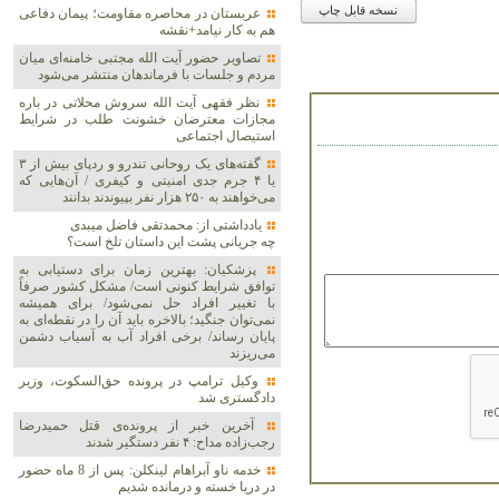
نسخه قابل چاپ
عربستان در محاصره مقاومت؛ پیمان دفاعی
هم به کار نیامد+نقشه
تصاویر حضور آیت الله مجتبی خامنه‌ای میان
مردم و جلسات با فرماندهان منتشر می‌شود
نظر فقهی آیت الله سروش محلاتی در باره
مجازات معترضان خشونت طلب در شرایط
استیصال اجتماعی
گفته‌های یک روحانی تندرو و ردپای بیش از ۳
یا ۴ جرم جدی امنیتی و کیفری / آن‌هایی که
می‌خواهند به ۲۵۰ هزار نفر بپیوندند بدانند
یادداشتی از: محمدتقی فاضل میبدی
چه جریانی پشت این داستان تلخ است؟
پزشکیان‌: بهترین زمان برای دستیابی به
توافق شرایط کنونی است/ مشکل کشور صرفاً
با تغییر افراد حل نمی‌شود/ برای همیشه
نمی‌توان جنگید؛ بالاخره باید آن را در نقطه‌ای به
پایان رساند/ برخی افراد آب به آسیاب دشمن
می‌ریزند
وکیل ترامپ در پرونده حق‌السکوت، وزیر
دادگستری شد
آخرین خبر از پرونده‌ی قتل حمیدرضا
رجب‌زاده مداح: ۴ نفر دستگیر شدند
خدمه ناو آبراهام لینکلن: پس از 8 ماه حضور
در دریا خسته و درمانده‌ شدیم