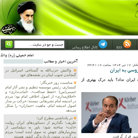
کانال اطلاع رسانی
RSS
امام خمینی (ره) والله اسلام تمامش سیاست است؛ ***** امام شهید: به گفتار امام و کردار امام اهتمام بورزید ***** امام خمینی(ره): ان شاء الله ما اندوه دلمان را در وقت مناسب با انتقام از امریکا و آل سعود برطرف خواهیم ساخ
آخرين اخبار و مطالب
1 ساعت 23:41:16
واکنش حزب‌الله به گستاخی اسرائیل در
گنجاندن جنوب لبنان در نقشه‌های خود
یران نداد؟ باید درک بهتری از
مناسبت روز خبرنگار؛
کمساری، رئیس موسسه تنظیم و نشر آثار امام
خمینی(س): «حفظ صداقت»، «امانت‌داری» و
«اخلاق‌مداری» از اصول اخلاقی امام بود/ مردم
در اندیشه امام تشریفاتی نیستند/ حرکت بر مدار
اصول اندیشه امام، ماهیت «جماران» را شکل
می‌دهد
در یادداشتی مطرح کرد؛
ظریف؛ نگذاریم از دستاوردهای ایران روایت
«ذلت» ساخته شود/ باور به دیپلماسی از
پیش‌نیازهای جهش به سوی آینده است/ مردم
شور قرار گرفت.
بزرگ‌ترین ستون بازدارندگی کشور هستند