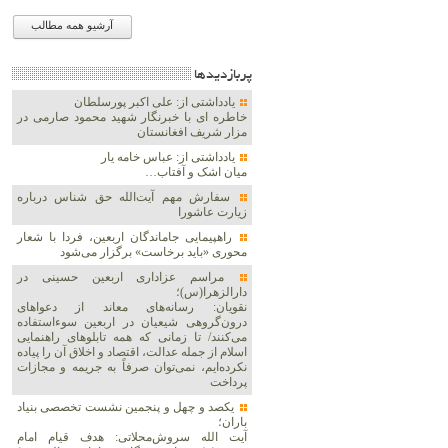
آرشیو همه مطالب
پربازديدها
یادداشتی از: علی اکبر پورسلطان
خاطره ای با خبرنگار شهید محمود صارمی در
مزار شریف افغانستان
یادداشتی از: عباس خامه یار
میان اشک و آفتاب…
سفارش مهم آیت‌الله حق شناس درباره
زیارت عاشورا
راهپیمایی جاماندگان اربعین، فردا با شعار
محوری «باید برخاست» برگزار می‌شود
مراسم عزاداری اربعین حسینی در
دارالزهرا(س)؛
نقویان: رسانه‌های معاند از دعواهای
درون‌گروهی شیعیان در اربعین سوءاستفاده
می‌کنند/ تا زمانی که همه تابلوهای راهنمایی
اسلام از جمله عدالت، اقتصاد و اخلاق آن را پیاده
نکرده‌ایم، نمی‌توان صرفاً به جریمه و مجازات
پرداخت
یکصد و چهل و پنجمین نشست تخصصی بنیاد
باران؛
آیت الله سروش‌محلاتی: هدف قیام امام