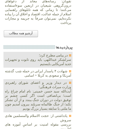
نقویان: رسانه‌های معاند از دعواهای
درون‌گروهی شیعیان در اربعین سوءاستفاده
می‌کنند/ تا زمانی که همه تابلوهای راهنمایی
اسلام از جمله عدالت، اقتصاد و اخلاق آن را پیاده
نکرده‌ایم، نمی‌توان صرفاً به جریمه و مجازات
پرداخت
آرشیو همه مطالب
پربازديدها
در پیامی مطرح کرد؛
سرلشکر عبداللهی: باید روی تابوت و تجهیزات
جدید آمریکایی بایستیم
شهادت ۴ پاسدار ایرانی در حمله شب گذشته
آمریکا و سعودی به کربلا + اسامی
در دیدار وزیر و اعضای شورای راهبردی
وزارت‌ میراث فرهنگی؛
آیت‌الله سید حسن خمینی: نام امام چراغ راه
است/ بی‌انصافی است‌ اگر کسی چشم بر
توفیق دولت‌ در دوران جنگ ببندد و از آن تشکر
نکند/ از جنگ ظالمانه سربلند بیرون آمدیم چون
ما ملتی با سابقه بسیار بزرگ بودیم
یادداشتی از: حجت الاسلام والمسلمین هادی
سروش
بررسی مقوله امنیت بر اساسِ آموزه های
اهل‌بیت