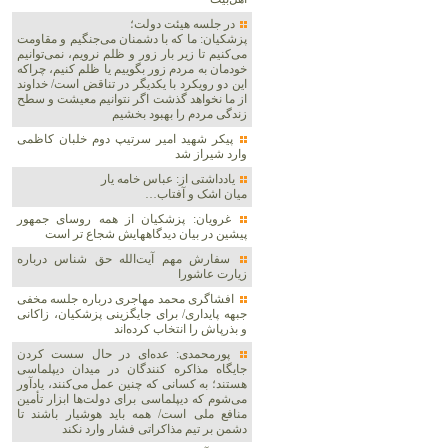
در جلسه هیئت دولت؛
پزشکیان: ما که با دشمنان می‌جنگیم و مقاومت
می‌کنیم تا زیر بار زور و ظلم نرویم، نمی‌توانیم
خودمان به مردم زور بگوییم یا ظلم کنیم، چراکه
این دو رویکرد با یکدیگر در تناقض است/ خداوند
از ما نخواهد گذشت اگر نتوانیم معیشت و سطح
زندگی مردم را بهبود بخشیم
پیکر شهید امیر سرتیپ دوم خلبان کاظمی
وارد شیراز شد
یادداشتی از: عباس خامه یار
میان اشک و آفتاب…
غرویان: پزشکیان از همه روسای جمهور
پیشین در بیان دیدگاههایش شجاع تر است
سفارش مهم آیت‌الله حق شناس درباره
زیارت عاشورا
افشاگری محمد مهاجری درباره جلسه مخفی
جبهه پایداری/ برای جایگزینی پزشکیان، زاکانی
و بذرپاش را انتخاب کرده‌اند
پورمحمدی: عده‌ای در حال سست کردن
جایگاه مذاکره کنندگان در میدان دیپلماسی
هستند؛ به کسانی که چنین عمل می‌کنند، یادآور
می‌شوم که دیپلماسی برای دولت‌ها ابزار تأمین
منافع ملی است/ همه باید هوشیار باشند تا
دشمن بر تیم مذاکراتی فشار وارد نکند