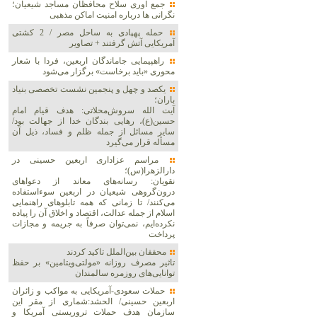
جمع آوری سلاح محافظان مساجد شیعیان؛
نگرانی ها درباره امنیت اماکن مذهبی
حمله پهپادی به ساحل مصر / 2 کشتی
آمریکایی آتش گرفتند + تصاویر
راهپیمایی جاماندگان اربعین، فردا با شعار
محوری «باید برخاست» برگزار می‌شود
یکصد و چهل و پنجمین نشست تخصصی بنیاد
باران؛
آیت الله سروش‌محلاتی: هدف قیام امام
حسین(ع)، رهایی بندگان خدا از جهالت بود/
سایر مسائل از جمله ظلم و فساد، ذیل آن
مسأله قرار می‌گیرد
مراسم عزاداری اربعین حسینی در
دارالزهرا(س)؛
نقویان: رسانه‌های معاند از دعواهای
درون‌گروهی شیعیان در اربعین سوءاستفاده
می‌کنند/ تا زمانی که همه تابلوهای راهنمایی
اسلام از جمله عدالت، اقتصاد و اخلاق آن را پیاده
نکرده‌ایم، نمی‌توان صرفاً به جریمه و مجازات
پرداخت
محققان بین‌الملل تاکید کردند
تاثیر مصرف روزانه «مولتی‌ویتامین» بر حفظ
توانایی‌های روزمره سالمندان
حملات سعودی-آمریکایی به مواکب و زائران
اربعین حسینی/ الحشد:شماری از مقر این
سازمان هدف حملات تروریستی آمریکا و