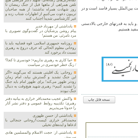
گمانه‌زنی‌های رسانه‌ای/ شهید دکتر مرتضی هیچ
تلفن همراهی از ماهها قبل از جنگ رمضان تا
ت بین‌الملل بسیار فاسد است و در
روز شهادت همراه نداشتند/ از همه صاحبان
تریبون دعوت می‌کنیم از اظهارات شتاب زده و
غیر کارشناسی شدیداً اجتناب کنند
 باید به قدرتهای خارجی بالادستی
یادداشتی از: مهرداد خدیر
فید هستیم.
پیام روشن پزشکیان در گفت‌و‌گوی تصویری با
مرد نامرئی: من هستم!
روزنامه جمهوری اسلامی: قوه قضاییه باید با
روحانی معلوم الحالی که حرف دروغ به رهبری
نسبت داد برخورد کند
«ما کاری به رهبری نداریم»؛ خودسری تا کجا؟
/ زنگ خطر خودسری در سیاست
روحانی: یک اقلیتی هستند که می‌گویند «اگر
این جنگ تشدید و گسترش بیابد، امام زمان
زودتر ظهور می‌کند! برای ظهور امام باید جنگ
را تشدید کنیم»/ رهبری شهید هیچ‌وقت به دنبال
جنگ نبودند
واکنش عجیب محمدباقر خرازی به بیانیه دفتر
نسخه قابل چاپ
رهبری/ تکذیبیه روابط عمومی و دفتر نشر آثار
را حدوثا می‌پذیریم
یادداشتی از: حسن ظهوری
محمدباقر خرازی کیست؟روحانی جنجالی با
ادعاها و ایده‌های تخیلی
یادداشتی از: حجت الاسلام والمسلمین هادی
سروش