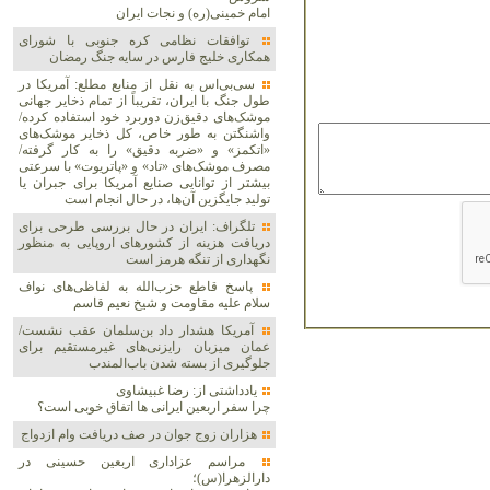
امام خمینی(ره) و نجات ایران
توافقات نظامی کره جنوبی با شورای
همکاری خلیج فارس در سایه جنگ رمضان
سی‌بی‌اس به نقل از منابع مطلع: آمریکا در
طول جنگ با ایران، تقریباً از تمام ذخایر جهانی
موشک‌های دقیق‌زن دوربرد خود استفاده کرده/
واشنگتن به طور خاص، کل ذخایر موشک‌های
«اتکمز» و «ضربه دقیق» را به کار گرفته/
مصرف موشک‌های «تاد» و «پاتریوت» با سرعتی
بیشتر از توانایی صنایع آمریکا برای جبران یا
تولید جایگزین آن‌ها، در حال انجام است
تلگراف: ایران در حال بررسی طرحی برای
دریافت هزینه از کشورهای اروپایی به منظور
نگهداری از تنگه هرمز است
پاسخ قاطع حزب‌الله به لفاظی‌های نواف
سلام علیه مقاومت و شیخ نعیم قاسم
آمریکا هشدار داد بن‌سلمان عقب نشست/
عمان میزبان رایزنی‌های غیرمستقیم برای
جلوگیری از بسته شدن باب‌المندب
یادداشتی از: رضا غبیشاوی
چرا سفر اربعین ایرانی ها اتفاق خوبی است؟
هزاران زوج‌ جوان در صف دریافت وام ازدواج
مراسم عزاداری اربعین حسینی در
دارالزهرا(س)؛