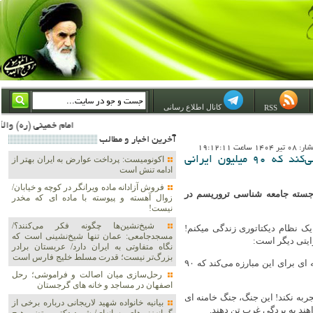
کانال اطلاع رسانی
RSS
امام خمینی (ره) والله اسلام تمامش سیاست است؛ ***** امام شهید: به گفتار امام و کردار امام اهتمام بورزید ***** امام خمینی(ره): ان شاء الله ما اندوه دلمان را در وقت مناسب با انتقام از امریکا و آل سعود برطرف خواهیم
آخرين اخبار و مطالب
1 ساعت 19:12:11
پروفسور اورسینی: {آیت‌الله} خامنه‌ای برای این مبارزه می‌کند که ۹۰ میلیون ایرانی
اکونومیست: پرداخت عوارض به ایران بهتر از
ادامه تنش است
فروش آزادانه ماده ویرانگر در کوچه و خیابان/
برجسته جامعه شناسی تروریسم در
زوال آهسته و پیوسته با ماده ای که مخدر
نیست!
شیخ‌نشین‌ها چگونه فکر می‌کنند؟/
 یک نظام دیکتاتوری زندگی میکنم!
مسجدجامعی: عمان تنها شیخ‌نشینی است که
ایتی دیگر است:
نگاه متفاوتی به ایران دارد/ عربستان برادر
بزرگ‌تر نیست؛ قدرت مسلط خلیج فارس است
خامنه‌ای برای حفظ خود و حکومتش نیست که مبارزه می‌کند، بلکه خامنه ای برای این مبارزه می‌کند که ۹۰
رحل‌سازی میان اصالت و فراموشی؛ رحل
اصفهان در مساجد و خانه های گرجستان
جربه نکند! این جنگ، جنگ خامنه ای
بیانیه خانواده شهید لاریجانی درباره برخی از
هند به بردگی غرب تن دهند.