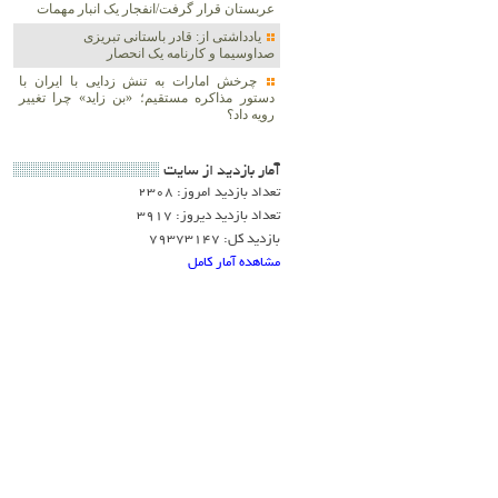
عربستان قرار گرفت/انفجار یک انبار مهمات
یادداشتی از: قادر باستانی تبریزی
صداوسیما و کارنامه یک انحصار
چرخش امارات به تنش زدایی با ایران با
دستور مذاکره مستقیم؛ «بن زاید» چرا تغییر
رویه داد؟
آمار بازديد از سايت
تعداد بازدید امروز: 2308
تعداد بازدید دیروز: 3917
بازدید کل: 79373147
مشاهده آمار کامل