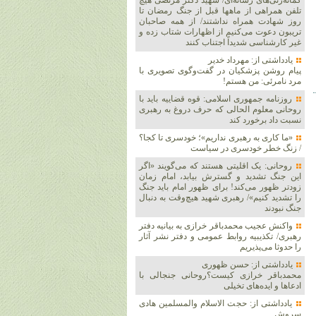
گمانه‌زنی‌های رسانه‌ای/ شهید دکتر مرتضی هیچ
تلفن همراهی از ماهها قبل از جنگ رمضان تا
روز شهادت همراه نداشتند/ از همه صاحبان
تریبون دعوت می‌کنیم از اظهارات شتاب زده و
غیر کارشناسی شدیداً اجتناب کنند
یادداشتی از: مهرداد خدیر
پیام روشن پزشکیان در گفت‌و‌گوی تصویری با
مرد نامرئی: من هستم!
روزنامه جمهوری اسلامی: قوه قضاییه باید با
روحانی معلوم الحالی که حرف دروغ به رهبری
نسبت داد برخورد کند
«ما کاری به رهبری نداریم»؛ خودسری تا کجا؟
/ زنگ خطر خودسری در سیاست
روحانی: یک اقلیتی هستند که می‌گویند «اگر
این جنگ تشدید و گسترش بیابد، امام زمان
زودتر ظهور می‌کند! برای ظهور امام باید جنگ
را تشدید کنیم»/ رهبری شهید هیچ‌وقت به دنبال
جنگ نبودند
واکنش عجیب محمدباقر خرازی به بیانیه دفتر
رهبری/ تکذیبیه روابط عمومی و دفتر نشر آثار
را حدوثا می‌پذیریم
یادداشتی از: حسن ظهوری
محمدباقر خرازی کیست؟روحانی جنجالی با
ادعاها و ایده‌های تخیلی
یادداشتی از: حجت الاسلام والمسلمین هادی
سروش