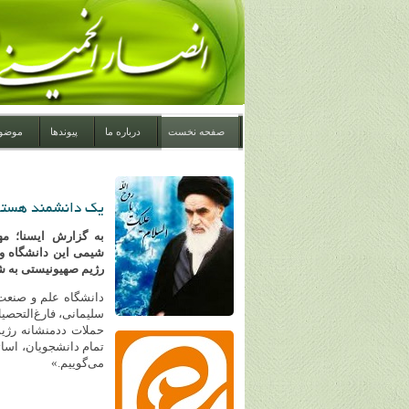
صفحه نخست
درباره ما
پیوندها
موضو
یک دانشمند هسته‌
به گزارش ایسنا؛ م
شیمی این دانشگاه و 
رژیم صهیونیستی به ش
دانشگاه علم و صنعت
سلیمانی، فارغ‌التحص
حملات ددمنشانه رژیم
تمام دانشجویان، اسات
می‌گوییم.»