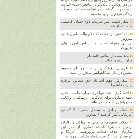
این دو رویکرد با یکدیگر در تناقض است/ خداوند
از ما نخواهد گذشت اگر نتوانیم معیشت و سطح
زندگی مردم را بهبود بخشیم
پیکر شهید امیر سرتیپ دوم خلبان کاظمی
وارد شیراز شد
یادداشتی از: حجت الاسلام والمسلمین هادی
سروش
بررسی مقوله امنیت بر اساسِ آموزه های
اهل‌بیت
یادداشتی از: عباس خامه یار
میان اشک و آفتاب…
غرویان: پزشکیان از همه روسای جمهور
پیشین در بیان دیدگاههایش شجاع تر است
سفارش مهم آیت‌الله حق شناس درباره
زیارت عاشورا
افشاگری محمد مهاجری درباره جلسه مخفی
جبهه پایداری/ برای جایگزینی پزشکیان، زاکانی
و بذرپاش را انتخاب کرده‌اند
حمله پهپادی به ساحل مصر / 2 کشتی
آمریکایی آتش گرفتند + تصاویر
حملات سعودی-آمریکایی به مواکب و زائران
اربعین حسینی/ الحشد:شماری از مقر این
سازمان هدف حملات تروریستی آمریکا و
عربستان قرار گرفت/انفجار یک انبار مهمات