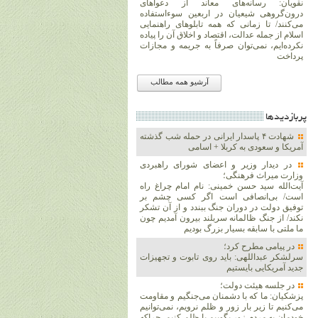
نقویان: رسانه‌های معاند از دعواهای
درون‌گروهی شیعیان در اربعین سوءاستفاده
می‌کنند/ تا زمانی که همه تابلوهای راهنمایی
اسلام از جمله عدالت، اقتصاد و اخلاق آن را پیاده
نکرده‌ایم، نمی‌توان صرفاً به جریمه و مجازات
پرداخت
آرشیو همه مطالب
پربازديدها
شهادت ۴ پاسدار ایرانی در حمله شب گذشته
آمریکا و سعودی به کربلا + اسامی
در دیدار وزیر و اعضای شورای راهبردی
وزارت‌ میراث فرهنگی؛
آیت‌الله سید حسن خمینی: نام امام چراغ راه
است/ بی‌انصافی است‌ اگر کسی چشم بر
توفیق دولت‌ در دوران جنگ ببندد و از آن تشکر
نکند/ از جنگ ظالمانه سربلند بیرون آمدیم چون
ما ملتی با سابقه بسیار بزرگ بودیم
در پیامی مطرح کرد؛
سرلشکر عبداللهی: باید روی تابوت و تجهیزات
جدید آمریکایی بایستیم
در جلسه هیئت دولت؛
پزشکیان: ما که با دشمنان می‌جنگیم و مقاومت
می‌کنیم تا زیر بار زور و ظلم نرویم، نمی‌توانیم
خودمان به مردم زور بگوییم یا ظلم کنیم، چراکه