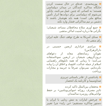
پورمحمدی: عده‌ای در حال سست کردن
جایگاه مذاکره کنندگان در میدان دیپلماسی
هستند؛ به کسانی که چنین عمل می‌کنند، یادآور
می‌شوم که دیپلماسی برای دولت‌ها ابزار تأمین
منافع ملی است/ همه باید هوشیار باشند تا
دشمن بر تیم مذاکراتی فشار وارد نکند
جمع آوری سلاح محافظان مساجد شیعیان؛
نگرانی ها درباره امنیت اماکن مذهبی
سنای آمریکا به طرح توقف جنگ علیه ایران
رای منفی داد
مراسم عزاداری اربعین حسینی در
دارالزهرا(س)؛
نقویان: رسانه‌های معاند از دعواهای
درون‌گروهی شیعیان در اربعین سوءاستفاده
می‌کنند/ تا زمانی که همه تابلوهای راهنمایی
اسلام از جمله عدالت، اقتصاد و اخلاق آن را پیاده
نکرده‌ایم، نمی‌توان صرفاً به جریمه و مجازات
پرداخت
یادداشتی از: قادر باستانی تبریزی
صداوسیما و کارنامه یک انحصار
محققان بین‌الملل تاکید کردند
تاثیر مصرف روزانه «مولتی‌ویتامین» بر حفظ
توانایی‌های روزمره سالمندان
چرخش امارات به تنش زدایی با ایران با
دستور مذاکره مستقیم؛ «بن زاید» چرا تغییر