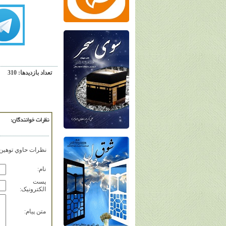
تعداد بازديدها: 310
نظرات خوانندگان:
نظرات حاوي توهين، 
نام:
پست
الکترونيک:
متن پيام: