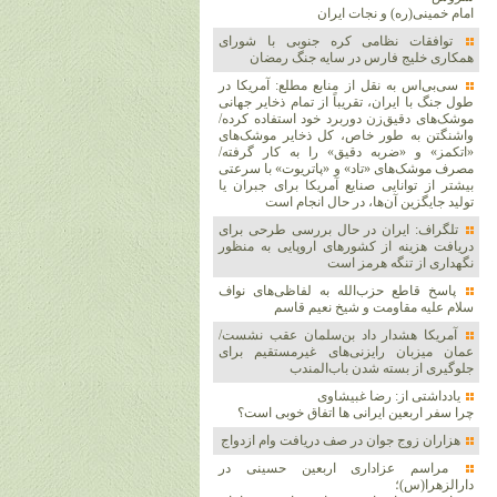
امام خمینی(ره) و نجات ایران
توافقات نظامی کره جنوبی با شورای
همکاری خلیج فارس در سایه جنگ رمضان
سی‌بی‌اس به نقل از منابع مطلع: آمریکا در
طول جنگ با ایران، تقریباً از تمام ذخایر جهانی
موشک‌های دقیق‌زن دوربرد خود استفاده کرده/
واشنگتن به طور خاص، کل ذخایر موشک‌های
«اتکمز» و «ضربه دقیق» را به کار گرفته/
مصرف موشک‌های «تاد» و «پاتریوت» با سرعتی
بیشتر از توانایی صنایع آمریکا برای جبران یا
تولید جایگزین آن‌ها، در حال انجام است
تلگراف: ایران در حال بررسی طرحی برای
دریافت هزینه از کشورهای اروپایی به منظور
نگهداری از تنگه هرمز است
پاسخ قاطع حزب‌الله به لفاظی‌های نواف
سلام علیه مقاومت و شیخ نعیم قاسم
آمریکا هشدار داد بن‌سلمان عقب نشست/
عمان میزبان رایزنی‌های غیرمستقیم برای
جلوگیری از بسته شدن باب‌المندب
یادداشتی از: رضا غبیشاوی
چرا سفر اربعین ایرانی ها اتفاق خوبی است؟
هزاران زوج‌ جوان در صف دریافت وام ازدواج
مراسم عزاداری اربعین حسینی در
دارالزهرا(س)؛