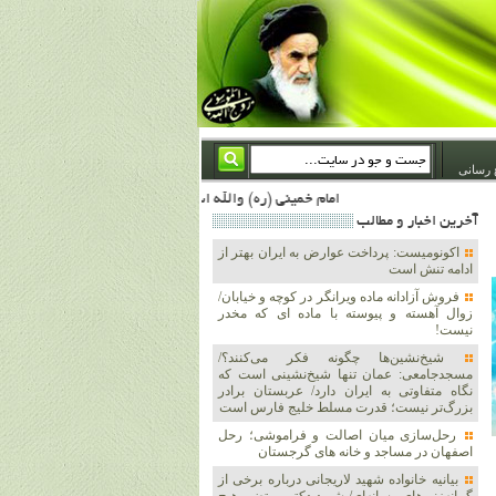
 رسانی
امام خمینی (ره) والله اسلام تمامش سیاست است؛ ***** امام شهید: به گفتار امام و کردار امام اهتمام بورزید ***** امام خمینی(ره): ان شاء الله ما اندوه دلمان را در وقت مناسب با انتقام از امریکا و آل سعود برطرف خواهیم ساخت و داغ و حسرت حلاوت این جنایت بزرگ را بر دلشان خواهیم نهاد 1367/4/29 ***** امام خمینی(رحمة الله علیه) : حکومت آل سعود، این وهابیهای پست بیخبر از خدا بسان خنجرند که همیشه از پشت در قلب مسلمانان فرو رفته‌اند 1366/5/12***** امام خمینی (ره) شهادت در راه خدا مسئله ای نیست که بشود با پیروزی در صحنه های نبرد مقایسه شود، مقام شهادت خود اوج بند
آخرين اخبار و مطالب
اکونومیست: پرداخت عوارض به ایران بهتر از
ادامه تنش است
فروش آزادانه ماده ویرانگر در کوچه و خیابان/
زوال آهسته و پیوسته با ماده ای که مخدر
نیست!
شیخ‌نشین‌ها چگونه فکر می‌کنند؟/
مسجدجامعی: عمان تنها شیخ‌نشینی است که
نگاه متفاوتی به ایران دارد/ عربستان برادر
بزرگ‌تر نیست؛ قدرت مسلط خلیج فارس است
رحل‌سازی میان اصالت و فراموشی؛ رحل
اصفهان در مساجد و خانه های گرجستان
بیانیه خانواده شهید لاریجانی درباره برخی از