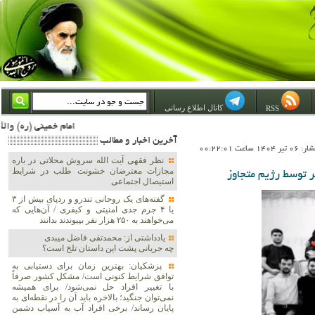
کانال اطلاع رسانی
RSS
امام خمینی (ره) والله اسلام تمامش سیاست است؛ ***** امام شهید: به گفتار امام و کردار امام اهتمام بورزید ***** امام خمینی(ره): ان شاء الله ما اندوه دلمان را در وقت مناسب با انتقام از امریکا و آل سعود برطرف خواهیم
آخرين اخبار و مطالب
1 ساعت 00:22:01
نظر فقهی آیت الله سروش محلاتی در باره
مجازات معترضان خشونت طلب در شرایط
استیصال اجتماعی
گفته‌های یک روحانی تندرو و ردپای بیش از ۳
یا ۴ جرم جدی امنیتی و کیفری / آن‌هایی که
می‌خواهند به ۲۵۰ هزار نفر بپیوندند بدانند
یادداشتی از: محمدتقی فاضل میبدی
چه جریانی پشت این داستان تلخ است؟
پزشکیان‌: بهترین زمان برای دستیابی به
توافق شرایط کنونی است/ مشکل کشور صرفاً
با تغییر افراد حل نمی‌شود/ برای همیشه
نمی‌توان جنگید؛ بالاخره باید آن را در نقطه‌ای به
پایان رساند/ برخی افراد آب به آسیاب دشمن