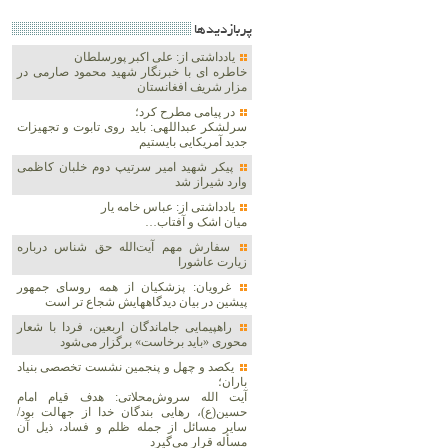
پربازديدها
یادداشتی از: علی اکبر پورسلطان
خاطره ای با خبرنگار شهید محمود صارمی در
مزار شریف افغانستان
در پیامی مطرح کرد؛
سرلشکر عبداللهی: باید روی تابوت و تجهیزات
جدید آمریکایی بایستیم
پیکر شهید امیر سرتیپ دوم خلبان کاظمی
وارد شیراز شد
یادداشتی از: عباس خامه یار
میان اشک و آفتاب…
سفارش مهم آیت‌الله حق شناس درباره
زیارت عاشورا
غرویان: پزشکیان از همه روسای جمهور
پیشین در بیان دیدگاههایش شجاع تر است
راهپیمایی جاماندگان اربعین، فردا با شعار
محوری «باید برخاست» برگزار می‌شود
یکصد و چهل و پنجمین نشست تخصصی بنیاد
باران؛
آیت الله سروش‌محلاتی: هدف قیام امام
حسین(ع)، رهایی بندگان خدا از جهالت بود/
سایر مسائل از جمله ظلم و فساد، ذیل آن
مسأله قرار می‌گیرد