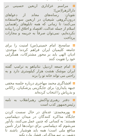
مراسم عزاداری اربعین حسینی در
دارالزهرا(س)؛
نقویان: رسانه‌های معاند از دعواهای
درون‌گروهی شیعیان در اربعین سوءاستفاده
می‌کنند/ تا زمانی که همه تابلوهای راهنمایی
اسلام از جمله عدالت، اقتصاد و اخلاق آن را پیاده
نکرده‌ایم، نمی‌توان صرفاً به جریمه و مجازات
پرداخت
سامه‌یح: امام خمینی(س) امنیت را برای
جامعه کلیمیان ایران فراهم کردند/ موحدی:
ادیان الهی باید بر محور مشترکات، همگرایی
خود را تقویت کنند
امام جمعه اردبیل: نتانیاهو به ترامپ گفته
ایران موشک هشت هزار کیلومتری دارد و به
راحتی می تواند خانه تو را بزند
افشاگری محمد مهاجری درباره جلسه مخفی
جبهه پایداری/ برای جایگزینی پزشکیان، زاکانی
و بذرپاش را انتخاب کرده‌اند
دفتر رهبری:واکنش رهبرانقلاب به نامه
رئیس‌جمهور کذب است
پورمحمدی: عده‌ای در حال سست کردن
جایگاه مذاکره کنندگان در میدان دیپلماسی
هستند؛ به کسانی که چنین عمل می‌کنند، یادآور
می‌شوم که دیپلماسی برای دولت‌ها ابزار تأمین
منافع ملی است/ همه باید هوشیار باشند تا
دشمن بر تیم مذاکراتی فشار وارد نکند