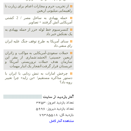
از تخریب حرم و مجازات اعدام برای زیارت تا
راهپیمایی میلیونی اربعین
حمله پهپادی به ساحل مصر / 2 کشتی
آمریکایی آتش گرفتند + تصاویر
کنسرسیوم خط لوله خزر از حمله پهپادی به
یک نفتکش خبر داد
سنای آمریکا به طرح توقف جنگ علیه ایران
رای منفی داد
حملات سعودی-آمریکایی به مواکب و زائران
اربعین حسینی/ الحشد:شماری از مقر این
سازمان هدف حملات تروریستی آمریکا و
عربستان قرار گرفت/انفجار یک انبار مهمات
چرخش امارات به تنش زدایی با ایران با
دستور مذاکره مستقیم؛ «بن زاید» چرا تغییر
رویه داد؟
آمار بازديد از سايت
تعداد بازدید امروز: 3453
تعداد بازدید دیروز: 5996
بازدید کل: 79385518
مشاهده آمار کامل