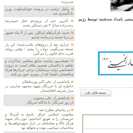
می‌ریزند
وکیل ترامپ در پرونده حق‌السکوت، وزیر
دادگستری شد
ریستی بامداد سه‌شنبه توسط رژیم
آخرین خبر از پرونده‌ی قتل حمیدرضا
رجب‌زاده مداح: ۴ نفر دستگیر شدند
خدمه ناو آبراهام لینکلن: پس از 8 ماه حضور
در دریا خسته و درمانده‌ شدیم
خرازی بعد از دروغ‌های تکذیب‌شده؛ این بار
نسخه سرنگونی دولت را پیچید / وقتی رویای
قدرت جای قانون را می‌گیرد
حقیقت‌پور نماینده سابق مجلس: مذاکرات و
تفاهم با پاکستان تصمیم نظام است، نه پروژه
اختصاصی دولت پزشکیان/ برخی جریان‌ها هرجا
منافعشان اقتضا کند از رهبری عبور می‌کنند
یادداشتی از: علی اکبر پورسلطان
خاطره ای با خبرنگار شهید محمود صارمی در
مزار شریف افغانستان
نسخه قابل چاپ
یادداشتی از: علی محبوبی -
از روز خبرنگار، تا دادگاه خبرنگار
در بیانیه‌ای مطرح شد؛
مقاومت اسلامی عراق: پاسخ به آمریکا و
عربستان را به تعویق انداختیم/ خون پاک شهدا
هرگز کالا و معامله‌ای در بازار سهم‌خواهی‌ها و
محاسبات سیاسی نبوده و نخواهد بود