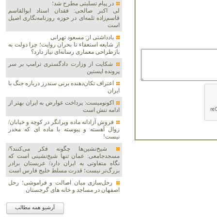
در پیام تسلیتی مطرح شد؛
لی اکبر صالحی: فقدان استاد ابوالقاسم
قاسم‌زاده ثلمه‌ای در حوزه روزنامه‌نگاری اصیل
است
یادداشتی از: مسعود تهرانی
از شایعه استعفاء تا بحران روایت؛ چرا دولت به
بازطراحی معماری رسانه‌ای نیاز دارد؟
شکایت از وزارت دادگستری ترامپ بر سر
پرونده اپستین
اعتراف تکان‌دهنده برنی سندرز درباره جنگ با
ایران
اکونومیست: پرداخت عوارض به ایران بهتر از
ادامه تنش است
فروش آزادانه ماده ویرانگر در کوچه و خیابان/
زوال آهسته و پیوسته با ماده ای که مخدر
نیست!
شیخ‌نشین‌ها چگونه فکر می‌کنند؟/
مسجدجامعی: عمان تنها شیخ‌نشینی است که
نگاه متفاوتی به ایران دارد/ عربستان برادر
بزرگ‌تر نیست؛ قدرت مسلط خلیج فارس است
رحل‌سازی میان اصالت و فراموشی؛ رحل
اصفهان در مساجد و خانه های گرجستان
آرشیو همه مطالب