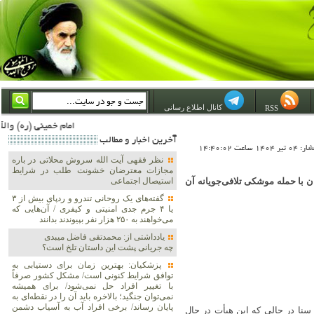
کانال اطلاع رسانی
RSS
امام خمینی (ره) والله اسلام تمامش سیاست است؛ ***** امام شهید: به گفتار امام و کردار امام اهتمام بورزید ***** امام خمینی(ره): ان شاء الله ما اندوه دلمان را در وقت مناسب با انتقام از امریکا و آل سعود برطرف خواهیم
آخرين اخبار و مطالب
1 ساعت 14:40:02
نظر فقهی آیت الله سروش محلاتی در باره
مجازات معترضان خشونت طلب در شرایط
ان با حمله موشکی تلافی‌جویانه آن
استیصال اجتماعی
گفته‌های یک روحانی تندرو و ردپای بیش از ۳
یا ۴ جرم جدی امنیتی و کیفری / آن‌هایی که
می‌خواهند به ۲۵۰ هزار نفر بپیوندند بدانند
یادداشتی از: محمدتقی فاضل میبدی
چه جریانی پشت این داستان تلخ است؟
پزشکیان‌: بهترین زمان برای دستیابی به
توافق شرایط کنونی است/ مشکل کشور صرفاً
با تغییر افراد حل نمی‌شود/ برای همیشه
نمی‌توان جنگید؛ بالاخره باید آن را در نقطه‌ای به
پایان رساند/ برخی افراد آب به آسیاب دشمن
نا در حالی که این هیأت در حال