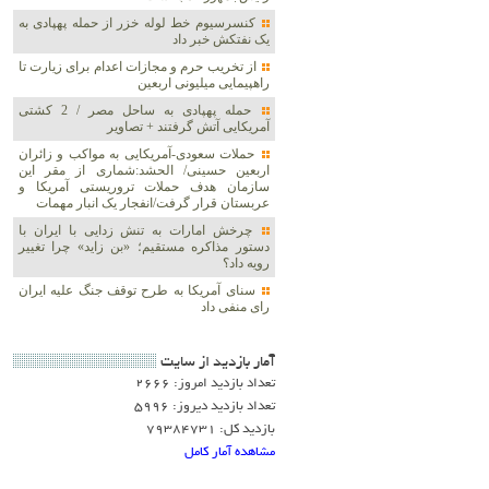
کنسرسیوم خط لوله خزر از حمله پهپادی به
یک نفتکش خبر داد
از تخریب حرم و مجازات اعدام برای زیارت تا
راهپیمایی میلیونی اربعین
حمله پهپادی به ساحل مصر / 2 کشتی
آمریکایی آتش گرفتند + تصاویر
حملات سعودی-آمریکایی به مواکب و زائران
اربعین حسینی/ الحشد:شماری از مقر این
سازمان هدف حملات تروریستی آمریکا و
عربستان قرار گرفت/انفجار یک انبار مهمات
چرخش امارات به تنش زدایی با ایران با
دستور مذاکره مستقیم؛ «بن زاید» چرا تغییر
رویه داد؟
سنای آمریکا به طرح توقف جنگ علیه ایران
رای منفی داد
آمار بازديد از سايت
تعداد بازدید امروز: 2666
تعداد بازدید دیروز: 5996
بازدید کل: 79384731
مشاهده آمار کامل