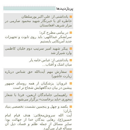
پربازديدها
یادداشتی از: علی اکبر پورسلطان
خاطره ای با خبرنگار شهید محمود صارمی در
مزار شریف افغانستان
در پیامی مطرح کرد؛
سرلشکر عبداللهی: باید روی تابوت و تجهیزات
جدید آمریکایی بایستیم
پیکر شهید امیر سرتیپ دوم خلبان کاظمی
وارد شیراز شد
یادداشتی از: عباس خامه یار
میان اشک و آفتاب…
سفارش مهم آیت‌الله حق شناس درباره
زیارت عاشورا
غرویان: پزشکیان از همه روسای جمهور
پیشین در بیان دیدگاههایش شجاع تر است
راهپیمایی جاماندگان اربعین، فردا با شعار
محوری «باید برخاست» برگزار می‌شود
یکصد و چهل و پنجمین نشست تخصصی بنیاد
باران؛
آیت الله سروش‌محلاتی: هدف قیام امام
حسین(ع)، رهایی بندگان خدا از جهالت بود/
سایر مسائل از جمله ظلم و فساد، ذیل آن
مسأله قرار می‌گیرد