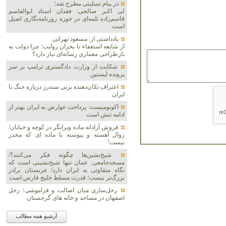
در پیام تسلیتی مطرح شد؛
لی اکبر صالحی: فقدان استاد ابوالقاسم
قاسم‌زاده ثلمه‌ای در حوزه روزنامه‌نگاری اصیل
است
یادداشتی از: مسعود تهرانی
از شایعه استعفاء تا بحران روایت؛ چرا دولت به
بازطراحی معماری رسانه‌ای نیاز دارد؟
شکایت از وزارت دادگستری ترامپ بر سر
پرونده اپستین
اعتراف تکان‌دهنده برنی سندرز درباره جنگ با
ایران
اکونومیست: پرداخت عوارض به ایران بهتر از
ادامه تنش است
فروش آزادانه ماده ویرانگر در کوچه و خیابان/
زوال آهسته و پیوسته با ماده ای که مخدر
نیست!
شیخ‌نشین‌ها چگونه فکر می‌کنند؟/
مسجدجامعی: عمان تنها شیخ‌نشینی است که
نگاه متفاوتی به ایران دارد/ عربستان برادر
بزرگ‌تر نیست؛ قدرت مسلط خلیج فارس است
رحل‌سازی میان اصالت و فراموشی؛ رحل
اصفهان در مساجد و خانه های گرجستان
آرشیو همه مطالب