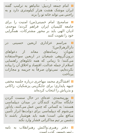
امام جمعه اردبیل: نتانیاهو به ترامپ گفته
ایران موشک هشت هزار کیلومتری دارد و به
راحتی می تواند خانه تو را بزند
سامه‌یح: امام خمینی(س) امنیت را برای
جامعه کلیمیان ایران فراهم کردند/ موحدی:
ادیان الهی باید بر محور مشترکات، همگرایی
خود را تقویت کنند
مراسم عزاداری اربعین حسینی در
دارالزهرا(س)؛
نقویان: رسانه‌های معاند از دعواهای
درون‌گروهی شیعیان در اربعین سوءاستفاده
می‌کنند/ تا زمانی که همه تابلوهای راهنمایی
اسلام از جمله عدالت، اقتصاد و اخلاق آن را پیاده
نکرده‌ایم، نمی‌توان صرفاً به جریمه و مجازات
پرداخت
افشاگری محمد مهاجری درباره جلسه مخفی
جبهه پایداری/ برای جایگزینی پزشکیان، زاکانی
و بذرپاش را انتخاب کرده‌اند
پورمحمدی: عده‌ای در حال سست کردن
جایگاه مذاکره کنندگان در میدان دیپلماسی
هستند؛ به کسانی که چنین عمل می‌کنند، یادآور
می‌شوم که دیپلماسی برای دولت‌ها ابزار تأمین
منافع ملی است/ همه باید هوشیار باشند تا
دشمن بر تیم مذاکراتی فشار وارد نکند
دفتر رهبری:واکنش رهبرانقلاب به نامه
رئیس‌جمهور کذب است