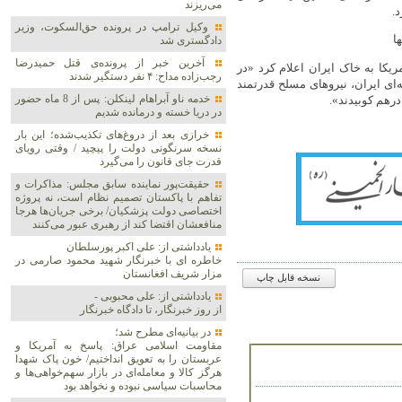
می‌ریزند
.
وکیل ترامپ در پرونده حق‌السکوت، وزیر
ا
دادگستری شد
آخرین خبر از پرونده‌ی قتل حمیدرضا
یکا به خاک ایران اعلام کرد «در
رجب‌زاده مداح: ۴ نفر دستگیر شدند
ه‌ای ایران، نیروهای مسلح قدرتمند
خدمه ناو آبراهام لینکلن: پس از 8 ماه حضور
درهم کوبیدند».
در دریا خسته و درمانده‌ شدیم
خرازی بعد از دروغ‌های تکذیب‌شده؛ این بار
نسخه سرنگونی دولت را پیچید / وقتی رویای
قدرت جای قانون را می‌گیرد
حقیقت‌پور نماینده سابق مجلس: مذاکرات و
تفاهم با پاکستان تصمیم نظام است، نه پروژه
اختصاصی دولت پزشکیان/ برخی جریان‌ها هرجا
منافعشان اقتضا کند از رهبری عبور می‌کنند
یادداشتی از: علی اکبر پورسلطان
خاطره ای با خبرنگار شهید محمود صارمی در
مزار شریف افغانستان
نسخه قابل چاپ
یادداشتی از: علی محبوبی -
از روز خبرنگار، تا دادگاه خبرنگار
در بیانیه‌ای مطرح شد؛
مقاومت اسلامی عراق: پاسخ به آمریکا و
عربستان را به تعویق انداختیم/ خون پاک شهدا
هرگز کالا و معامله‌ای در بازار سهم‌خواهی‌ها و
محاسبات سیاسی نبوده و نخواهد بود