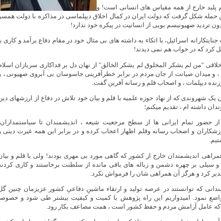
 پلید خارج از همه مقیاس های انسانی است! و
ن حمله شکل گرفت که دولت ایران در کمال اخلاق دیپلماسی در مذاکره با دولت همسو
دون تردید صهیونیسم بویی از انسانیت در پیکره خود ندارد!
جنایتکارانه اسرائیل، با اتکاء به داشته های بی مثال خود در مقام دفاع برآمد و کاری با
 کرد که در خواب هم نمی دیدند!
خلاقی "من لم یشکر المخلوق لم یشکر الخالق" از نهان دل بر فداکاری سربازان اسلام
 ، و میدان صیانت از جان مردم در برابر خطرآفرینی جاسوسان بی آبروی صهیونی ، و
نده دیپلمات ، و اصحاب قلم و رسانه آفرین گفت.
 یک شهروندی که از نهاد حوزه علمیه با قلم و بیان خود تلاش در دفاع از ارزشهای دین
دان داشته ام ، تقدیم میکنم؛
 از حضور تمام ایرانی ها از سطح مرجعیت شیعه ، اندیشمندان تا سیاستمداران،
رزشکاران و اصحاب رسانه وقلم اظهار اعجاب کرده و در برابر این همه غیرت دینی و
تیم.
مراهی اندیشمندان خارج از کشور که گاهی مورد بی مهری بودند! ولی با قلم و بیان
ن و سیلی بر چهره دشمن و زباله های باقی مانده از سلطنت برخاستند و کاری کردند
قدیر کرد و هرگز آن همراهی شان را فرمواش نکرد.
مندانی که توانستند در عرصه تولید و ارتقاء ماشینِ دفاعیِ کشور عزیزمان چنین گل
 تواضع نمود. امیدواریم این راه پژوهش با کمیت و کیفیت بیشتر طی شود و خصوصا
ر که عامل آرامش مردم و حفظ کشور است ، همت مضاعف بکار رود.