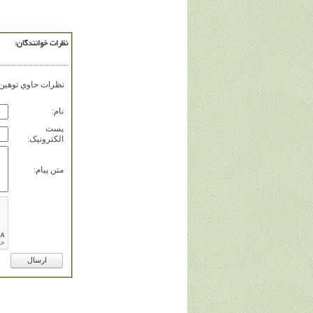
نظرات خوانندگان:
نظرات حاوي توهين، 
نام:
پست
الکترونيک:
متن پيام: