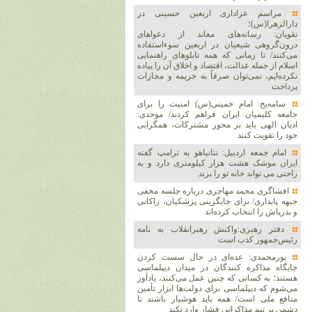
مراسم عزاداری اربعین حسینی در
دارالزهرا(س)؛
نقویان: رسانه‌های معاند از دعواهای
درون‌گروهی شیعیان در اربعین سوءاستفاده
می‌کنند/ تا زمانی که همه تابلوهای راهنمایی
اسلام از جمله عدالت، اقتصاد و اخلاق آن را پیاده
نکرده‌ایم، نمی‌توان صرفاً به جریمه و مجازات
پرداخت
سامه‌یح: امام خمینی(س) امنیت را برای
جامعه کلیمیان ایران فراهم کردند/ موحدی:
ادیان الهی باید بر محور مشترکات، همگرایی
خود را تقویت کنند
امام جمعه اردبیل: نتانیاهو به ترامپ گفته
ایران موشک هشت هزار کیلومتری دارد و به
راحتی می تواند خانه تو را بزند
افشاگری محمد مهاجری درباره جلسه مخفی
جبهه پایداری/ برای جایگزینی پزشکیان، زاکانی
و بذرپاش را انتخاب کرده‌اند
دفتر رهبری:واکنش رهبرانقلاب به نامه
رئیس‌جمهور کذب است
پورمحمدی: عده‌ای در حال سست کردن
جایگاه مذاکره کنندگان در میدان دیپلماسی
هستند؛ به کسانی که چنین عمل می‌کنند، یادآور
می‌شوم که دیپلماسی برای دولت‌ها ابزار تأمین
منافع ملی است/ همه باید هوشیار باشند تا
دشمن بر تیم مذاکراتی فشار وارد نکند