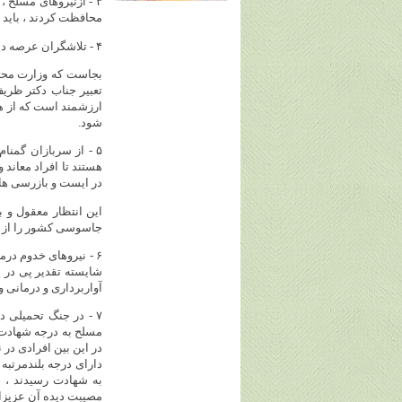
۳ - ازنیروهای مسلح 
محافظت کردند ، باید ن
۴ - تلاشگران عرصه دیپلماسی مستوجب قدردانی هستند.
بجاست که وزارت محترم
تعبیر جناب دکتر ظری
ارزشمند است که از هم
شود.
۵ - از سربازان گمنا
هستند تا افراد معاند 
در ایست و بازرسی ها
این انتظار معقول و ب
جاسوسی کشور را از خ
۶ - نیروهای خدوم در
شایسته تقدیر پی در پ
آواربرداری و درمانی 
۷ - در جنگ تحمیلی د
مسلح به درجه شهادت نا
در این بین افرادی در
دارای درجه بلندمرتبه
به شهادت رسیدند ، نا
مصیبت دیده آن عزیزا