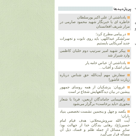
پربازديدها
یادداشتی از: علی اکبر پورسلطان
خاطره ای با خبرنگار شهید محمود صارمی در
مزار شریف افغانستان
در پیامی مطرح کرد؛
سرلشکر عبداللهی: باید روی تابوت و تجهیزات
جدید آمریکایی بایستیم
پیکر شهید امیر سرتیپ دوم خلبان کاظمی
وارد شیراز شد
یادداشتی از: عباس خامه یار
میان اشک و آفتاب…
سفارش مهم آیت‌الله حق شناس درباره
زیارت عاشورا
غرویان: پزشکیان از همه روسای جمهور
پیشین در بیان دیدگاههایش شجاع تر است
راهپیمایی جاماندگان اربعین، فردا با شعار
محوری «باید برخاست» برگزار می‌شود
یکصد و چهل و پنجمین نشست تخصصی بنیاد
باران؛
آیت الله سروش‌محلاتی: هدف قیام امام
حسین(ع)، رهایی بندگان خدا از جهالت بود/
سایر مسائل از جمله ظلم و فساد، ذیل آن
مسأله قرار می‌گیرد