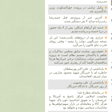
می‌ریزند
وکیل ترامپ در پرونده حق‌السکوت، وزیر
دادگستری شد
آخرین خبر از پرونده‌ی قتل حمیدرضا
رجب‌زاده مداح: ۴ نفر دستگیر شدند
خدمه ناو آبراهام لینکلن: پس از 8 ماه حضور
در دریا خسته و درمانده‌ شدیم
خرازی بعد از دروغ‌های تکذیب‌شده؛ این بار
نسخه سرنگونی دولت را پیچید / وقتی رویای
قدرت جای قانون را می‌گیرد
حقیقت‌پور نماینده سابق مجلس: مذاکرات و
تفاهم با پاکستان تصمیم نظام است، نه پروژه
اختصاصی دولت پزشکیان/ برخی جریان‌ها هرجا
منافعشان اقتضا کند از رهبری عبور می‌کنند
یادداشتی از: علی اکبر پورسلطان
خاطره ای با خبرنگار شهید محمود صارمی در
مزار شریف افغانستان
یادداشتی از: علی محبوبی -
از روز خبرنگار، تا دادگاه خبرنگار
در بیانیه‌ای مطرح شد؛
مقاومت اسلامی عراق: پاسخ به آمریکا و
عربستان را به تعویق انداختیم/ خون پاک شهدا
هرگز کالا و معامله‌ای در بازار سهم‌خواهی‌ها و
محاسبات سیاسی نبوده و نخواهد بود