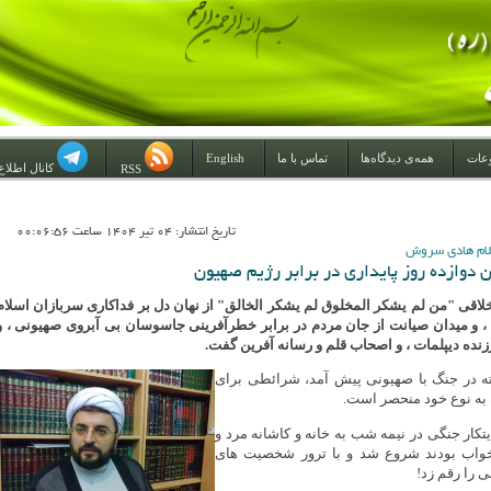
عات
همه‌ی دیدگاه‌ها
تماس با ما
English
کانال اطلاع
RSS
تاريخ انتشار: 04 تير 1404 ساعت 00:06:56
لام هادی سروش
ن دوازده روز پایداری در برابر رژیم صهیون
خلاقی "من لم یشکر المخلوق لم یشکر الخالق" از نهان دل بر فداکاری سربازان اسلام
 ، و میدان صیانت از جان مردم در برابر خطرآفرینی جاسوسان بی آبروی صهیونی ، و
نده دیپلمات ، و اصحاب قلم و رسانه آفرین گفت.
ه در جنگ با صهیونی پیش آمد، شرائطی برای
 به نوع خود منحصر است.
تکار جنگی در نیمه شب به خانه و کاشانه مرد و
واب بودند شروع شد و با ترور شخصیت های
را رقم زد!