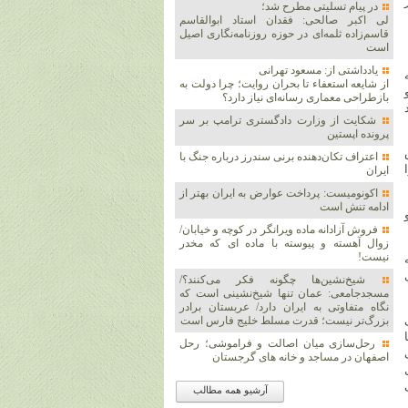
در پیام تسلیتی مطرح شد؛
لی اکبر صالحی: فقدان استاد ابوالقاسم
قاسم‌زاده ثلمه‌ای در حوزه روزنامه‌نگاری اصیل
است
یادداشتی از: مسعود تهرانی
از شایعه استعفاء تا بحران روایت؛ چرا دولت به
بازطراحی معماری رسانه‌ای نیاز دارد؟
شکایت از وزارت دادگستری ترامپ بر سر
پرونده اپستین
اعتراف تکان‌دهنده برنی سندرز درباره جنگ با
ایران
اکونومیست: پرداخت عوارض به ایران بهتر از
ادامه تنش است
فروش آزادانه ماده ویرانگر در کوچه و خیابان/
زوال آهسته و پیوسته با ماده ای که مخدر
نیست!
شیخ‌نشین‌ها چگونه فکر می‌کنند؟/
مسجدجامعی: عمان تنها شیخ‌نشینی است که
نگاه متفاوتی به ایران دارد/ عربستان برادر
بزرگ‌تر نیست؛ قدرت مسلط خلیج فارس است
رحل‌سازی میان اصالت و فراموشی؛ رحل
اصفهان در مساجد و خانه های گرجستان
آرشیو همه مطالب