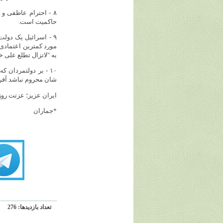
۸ - احترام عاطفی و
حاکمیت است.
۹ - اسرائیل یک دول
مورد کمترین اعتمادی 
به "لاتزال تطلع علی خائنه" (مائده / ۱۳
۱۰ - بر دولتمردان
شان محروم نباشد آفر
ایران عزیز؛ عزتت رو
*جماران
تعداد بازديدها: 276