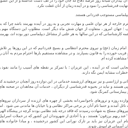
، آن بیداران شبانه روز عرصه دفاع که جان خود را در کف دست گذاشته و از این کشور
هایت قدرشناسی را نمود و در آینده زمان از آنان غفلت نکرد.
 خارجه از هر توان علمی و مهارت تجربی و به روز در آینده بهرمتد باشد چرا که به
ف ؛ جهان امروز ، متفاوت از جهان شش ماه دیگر است. مطلوبِ این دستگاه مهم و
ه کارشناسانی که در این سالها به هر علتی از مشاغل دیپلماسی دور بوده اند، بهرمند
م امام زمان (عج) و نیروی محترم انتظامی و بسیج قدردانیم که در این روزها پر تلاش
و فریب خورده را به قانون بسپارند. و در مشاهده مستقیم بارها احترام مردم به آنان را
 مشاهده کرده ام.
جایی است که در آینده ، این عزیزان ؛ با تمرکز بر نقطه های آسیب زا مانند نفوذ و
طرات مشابه ایمن نگه دارند.
مانی و ارژانسی و نیز نیروهای ارزشمند خدماتی در این دوازده روز آنچنان درخشیدند که
ی هستند و نباید در بحبوبه قدرشناسی از دیگران ، خدمات آن مجاهدان در صحنه های
و بیمارستانی کمرنگ شود.
وازده روزه و ترورهای ناجوانمردانه بخشی از چهره های ارزنده از سرداران نیروهای
ئل آمدند و حتما نام آنان بر برخی مراکز نظامی و یا خیابان ها ماندنی می شود . اما
 نیروهای مسلح به شهادت رسیدند که فاقد درجه بلند نظامی بودند گرچه در پیشگاه الهی
 "عند ربهم یرزقون" هستند ، و یا آحادی از شهروندان این کشور که در حملات اسراییل
م این عزیزان نیز باید بر تارک نورانی این کشور درخشیده ، و مبادا خانواده های
نِ آسمانی فراموش شوند.