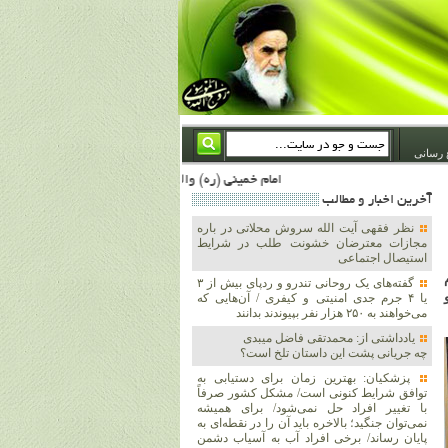
 رسانی
امام خمینی (ره) والله اسلام تمامش سیاست است؛ ***** امام شهید: به گفتار امام و کردار امام اهتمام بورزید ***** امام خمینی(ره): ان شاء الله ما اندوه دلمان را در وقت مناسب با انتقام از امریکا و آل سعود برطرف خواهیم ساخت و داغ و حسرت حلاوت این جنایت بزرگ را بر دلشان خواهیم نهاد 1367/4/29 ***** امام خمینی(رحمة الله علیه) : حکومت آل سعود، این وهابیهای پست بیخبر از خدا بسان خنجرند که همیشه از پشت در قلب مسلمانان فرو رفته‌اند 1366/5/12***** امام خمینی (ره) شهادت در راه خدا مسئله ای نیست که بشود با پیروزی در صحنه های نب
آخرين اخبار و مطالب
نظر فقهی آیت الله سروش محلاتی در باره
مجازات معترضان خشونت طلب در شرایط
استیصال اجتماعی
گفته‌های یک روحانی تندرو و ردپای بیش از ۳
یا ۴ جرم جدی امنیتی و کیفری / آن‌هایی که
می‌خواهند به ۲۵۰ هزار نفر بپیوندند بدانند
یادداشتی از: محمدتقی فاضل میبدی
چه جریانی پشت این داستان تلخ است؟
پزشکیان‌: بهترین زمان برای دستیابی به
توافق شرایط کنونی است/ مشکل کشور صرفاً
با تغییر افراد حل نمی‌شود/ برای همیشه
نمی‌توان جنگید؛ بالاخره باید آن را در نقطه‌ای به
پایان رساند/ برخی افراد آب به آسیاب دشمن