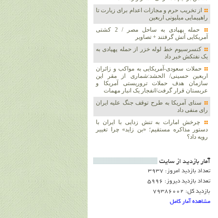
از تخریب حرم و مجازات اعدام برای زیارت تا
راهپیمایی میلیونی اربعین
حمله پهپادی به ساحل مصر / 2 کشتی
آمریکایی آتش گرفتند + تصاویر
کنسرسیوم خط لوله خزر از حمله پهپادی به
یک نفتکش خبر داد
حملات سعودی-آمریکایی به مواکب و زائران
اربعین حسینی/ الحشد:شماری از مقر این
سازمان هدف حملات تروریستی آمریکا و
عربستان قرار گرفت/انفجار یک انبار مهمات
سنای آمریکا به طرح توقف جنگ علیه ایران
رای منفی داد
چرخش امارات به تنش زدایی با ایران با
دستور مذاکره مستقیم؛ «بن زاید» چرا تغییر
رویه داد؟
آمار بازديد از سايت
تعداد بازدید امروز: 3937
تعداد بازدید دیروز: 5996
بازدید کل: 79386002
مشاهده آمار کامل