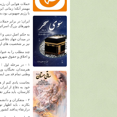
حملات هوایی آن رژیم
مهمتر آنکه؛ زمانی ای
با رژیم صهیونی بود‌،ب
ایران؛ در برابر حملات 
شهرهای بزرگ اسرائیل
به حکم اصلِ دینی و ا
در میدان جهادِ دفاعی
نیز بر شخصیت های ارز
چند مطلب را به عنوان
و اخلاق و حقوق شهرون
۱ - در مرحله اول ؛
هنرمندان، نخبگان، و
وطنی تمام قد می ایس
بجاست یادی کنم از ه
خود به دفاع از ایرا
کارستان، باید مکرر ت
۲ - متفکران و دانش
بکارند ، باید اظهار
درارتقاء پدافند کشو